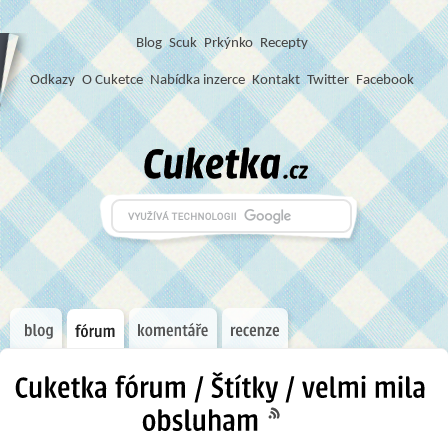
Blog
S
c
u
k
Prkýnko
Recepty
Odkazy
O Cuketce
Nabídka inzerce
Kontakt
Twitter
Facebook