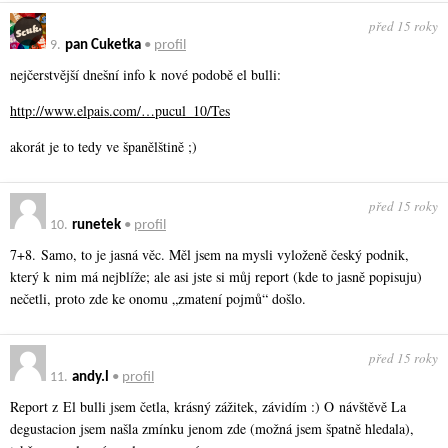
před 15 roky
9.
pan Cuketka
•
profil
nejčerstvější dnešní info k nové podobě el bulli:
http://www.elpais.com/…pucul_10/Tes
akorát je to tedy ve španělštině ;)
před 15 roky
10.
runetek
•
profil
7+8. Samo, to je jasná věc. Měl jsem na mysli vyloženě český podnik,
který k nim má nejblíže; ale asi jste si můj report (kde to jasně popisuju)
nečetli, proto zde ke onomu „zmatení pojmů“ došlo.
před 15 roky
11.
andy.l
•
profil
Report z El bulli jsem četla, krásný zážitek, závidím :) O návštěvě La
degustacion jsem našla zmínku jenom zde (možná jsem špatně hledala),