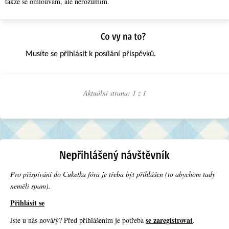
takže se omlouvám, ale nerozumím.
Musíte se
přihlásit
k posílání příspěvků.
Aktuální strana: 1 z
1
Pro přispívání do Cuketka fóra je třeba být přihlášen (to abychom tady
neměli spam).
Přihlásit se
se zaregistrovat
Jste u nás nová/ý? Před přihlášením je potřeba
.