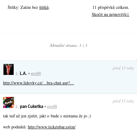
Štítky: Zatím bez
štítků
.
11 příspěvků celkem.
Skočit na nejnovější↓
Aktuální strana: 1 z
1
před 15 roky
1.
L.A.
•
profil
http://www.lidovky.cz/…bra-chut.asp?…
před 15 roky
2.
pan Cuketka
•
profil
tak teď už jen zjsitit, jakt o bude s místama že jo ;)
web podniků:
http://www.ticketsbar.es/en/