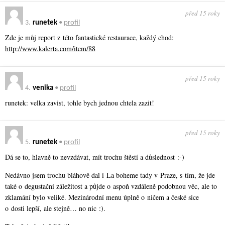
před 15 roky
3.
runetek
•
profil
Zde je můj report z této fantastické restaurace, každý chod:
http://www.kalerta.com/item/88
před 15 roky
4.
venika
•
profil
runetek: velka zavist, tohle bych jednou chtela zazit!
před 15 roky
5.
runetek
•
profil
Dá se to, hlavně to nevzdávat, mít trochu štěstí a důslednost :-)
Nedávno jsem trochu bláhově dal i La boheme tady v Praze, s tím, že jde
také o degustační záležitost a půjde o aspoň vzdáleně podobnou věc, ale to
zklamání bylo veliké. Mezinárodní menu úplně o ničem a české sice
o dosti lepší, ale stejně… no nic :).