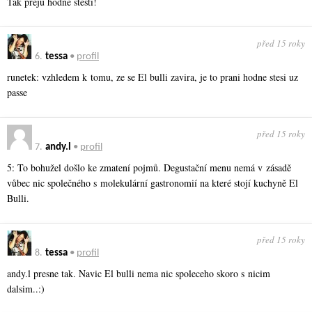
Tak přeju hodně štěstí!
před 15 roky
6.
tessa
•
profil
runetek: vzhledem k tomu, ze se El bulli zavira, je to prani hodne stesi uz
passe
před 15 roky
7.
andy.l
•
profil
5: To bohužel došlo ke zmatení pojmů. Degustační menu nemá v zásadě
vůbec nic společného s molekulární gastronomií na které stojí kuchyně El
Bulli.
před 15 roky
8.
tessa
•
profil
andy.l presne tak. Navic El bulli nema nic spoleceho skoro s nicim
dalsim..:)