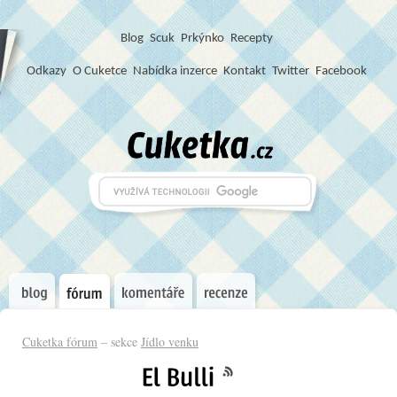
Blog
S
c
u
k
Prkýnko
Recepty
Odkazy
O Cuketce
Nabídka inzerce
Kontakt
Twitter
Facebook
Cuketka fórum
– sekce
Jídlo venku