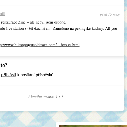
před 15 roky
ofil
restaurace Zinc – ale nebyl jsem osobně.
edu live station s (šéf)kuchařem. Zaměřeno na pekingské kachny. All you
tp://www.hiltonpragueoldtown.com/…fers-cs.html
e
přihlásit
k posílání příspěvků.
Aktuální strana: 1 z
1