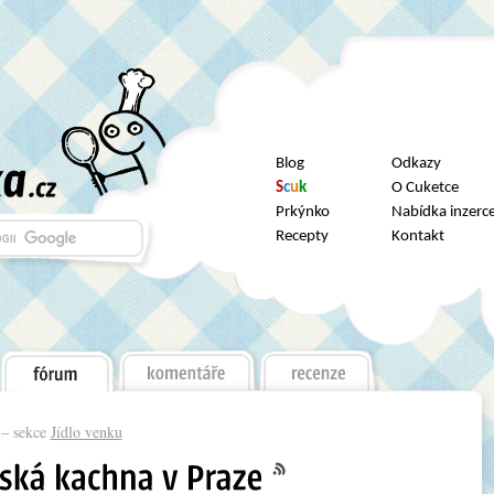
Blog
Odkazy
S
c
u
k
O Cuketce
Prkýnko
Nabídka inzerc
Recepty
Kontakt
– sekce
Jídlo venku