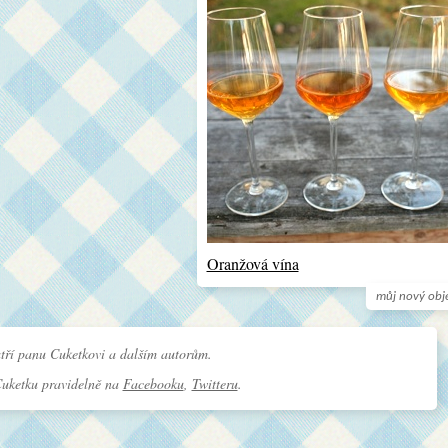
Oranžová vína
můj nový obj
tří panu Cuketkovi a dalším autorům.
Cuketku pravidelně na
Facebooku
,
Twitteru
.