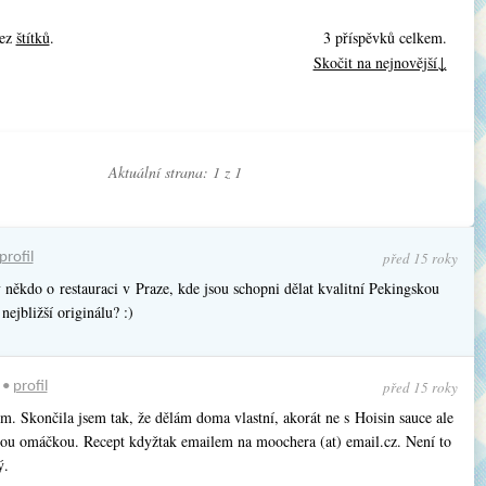
bez
štítků
.
3 příspěvků celkem.
Skočit na nejnovější↓
Aktuální strana: 1 z
1
před 15 roky
profil
 někdo o restauraci v Praze, kde jsou schopni dělat kvalitní Pekingskou
nejbližší originálu? :)
před 15 roky
•
profil
m. Skončila jsem tak, že dělám doma vlastní, akorát ne s Hoisin sauce ale
vou omáčkou. Recept kdyžtak emailem na moochera (at) email.cz. Není to
ý.