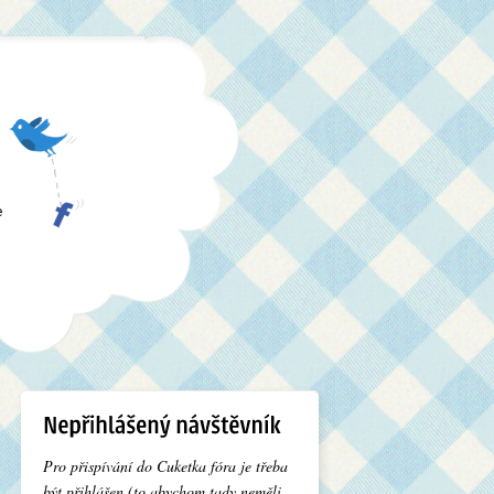
e
Pro přispívání do Cuketka fóra je třeba
být přihlášen (to abychom tady neměli