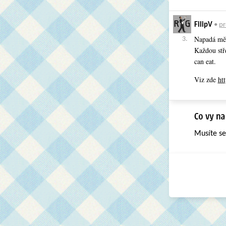
FilipV
•
pr
Napadá mě 
3.
Každou stř
can eat.
Viz zde
ht
Musíte s