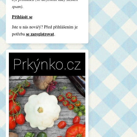
spam).
Přihlásit se
Jste u nás nová/ý? Před přihlášením je
se zaregistrovat
potřeba
.