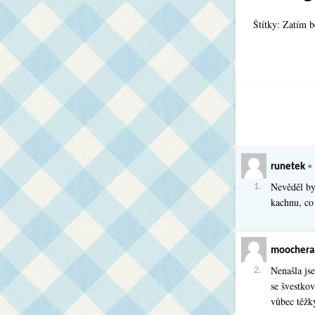
Štítky: Zatím 
runetek
•
Nevěděl by
1.
kachnu, co 
moochera
Nenašla jse
2.
se švestko
vůbec těžk