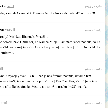
před 17 roky
ka
•
profil
bodega zásadně nesedat k lůzrovským stolům vzadu nebo dál od baru!!!
před 17 roky
mon
•
profil
hrady? Medůza, Blatouch, Vínečko…
ě celkem baví Chilli bar, na Kampě Mlejn. Pak mam jeden podnik, co uz
na Zizkově a maj tam skvely michany napoje, ale tam je furt plno a tak to
 zminovat.
před 17 roky
fil
ýně, Obyčejný svět… Chilli bar je náš firemní podnik, slavíme tam
ůzná výročí, ten rozhodně doporučuji :o) Pak Zanzibar, ale už jsem tam
yla a La Bedequita del Medio, ale to už je trochu dražší podnik…
před 17 roky
•
profil