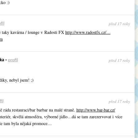
cko :)
před 17 roky
fil
e taky kavárna / lounge v Radosti FX
http://www.radostfx.cz/…
tm
před 17 roky
ka
•
profil
díky, nebyl jsem! ;)
před 17 roky
il
 ráda restauraci/bar barbar na malé straně.
http://www.bar-bar.cz/
teriér, skvělá atmosféra, výborné jídlo…dá se tam zarezervovat i více
le tam byla nějaká promoce…