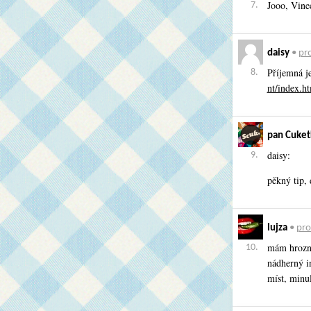
Jooo, Vine
7.
daisy
•
pro
Příjemná j
8.
nt/index.h
pan Cuket
daisy:
9.
pěkný tip, 
lujza
•
prof
mám hrozně
10.
nádherný in
míst, minu