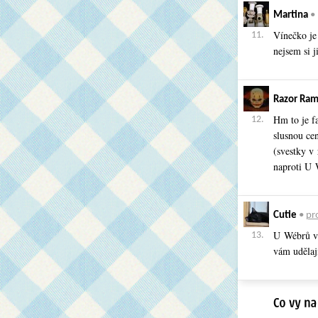
Martina
•
Vínečko je 
11.
nejsem si ji
Razor Ra
Hm to je fa
12.
slusnou ce
(svestky v
naproti U 
Cutie
•
pro
U Wébrů vá
13.
vám udělají