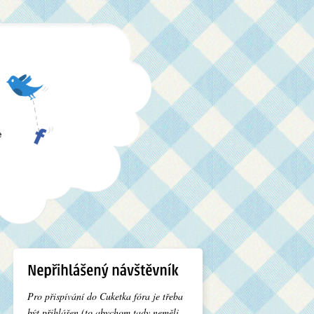
e
Pro přispívání do Cuketka fóra je třeba
být přihlášen (to abychom tady neměli