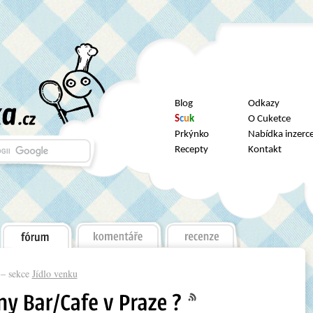
Blog
Odkazy
S
c
u
k
O Cuketce
Prkýnko
Nabídka inzerc
Recepty
Kontakt
– sekce
Jídlo venku