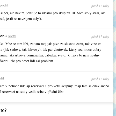
před 17 roky
profil
super, ale nevím, jestli je to ideální pro skupinu 10. Sice stoly srazí, ale
stá, jestli se navzájem uslyší.
před 17 roky
mon
•
profil
kt. Mne se tam libi, ze tam maj jak pivo za slusnou cenu, tak vino za
nu (jak sudovy, tak lahvovy), tak par chutovek, ktery sou mooc dobry
 rumu, skvartkova pomazanka, cabajka, syry…). Taky to neni spatny
Webru, ale pro deset lidi asi problem…
před 17 roky
fil
m v pohodě udělají rezervaci i pro větší skupiny, mají tam salonek anebo
 rezervaci na stoly vedle sebe v přední části.