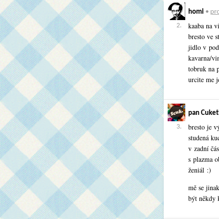
homi
•
pro
kaaba na v
2.
bresto ve s
jidlo v pod
kavarna/vi
tobruk na 
urcite me 
pan Cuket
bresto je v
3.
studená kuc
v zadní čás
s plazma o
ženiál :)
mě se jina
být někdy k