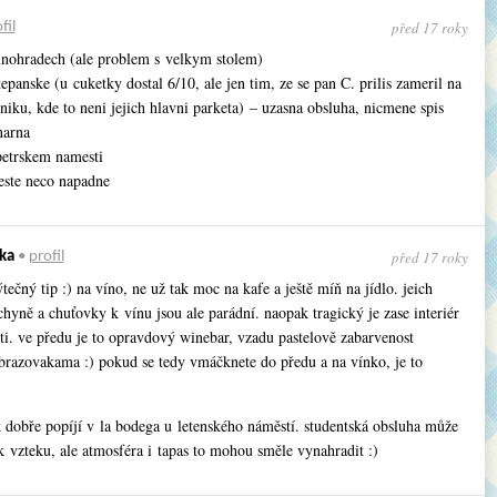
před 17 roky
fil
inohradech (ale problem s velkym stolem)
tepanske (u cuketky dostal 6/10, ale jen tim, ze se pan C. prilis zameril na
niku, kde to neni jejich hlavni parketa) – uzasna obsluha, nicmene spis
narna
petrskem namesti
jeste neco napadne
před 17 roky
ka
•
profil
ýtečný tip :) na víno, ne už tak moc na kafe a ještě míň na jídlo. jeich
hyně a chuťovky k vínu jsou ale parádní. naopak tragický je zase interiér
ti. ve předu je to opravdový winebar, vzadu pastelově zabarvenost
brazovakama :) pokud se tedy vmáčknete do předu a na vínko, je to
k dobře popíjí v la bodega u letenského náměstí. studentská obsluha může
 vzteku, ale atmosféra i tapas to mohou směle vynahradit :)