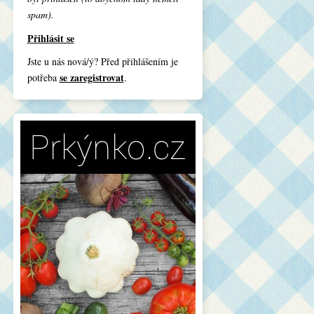
spam).
Přihlásit se
Jste u nás nová/ý? Před přihlášením je
se zaregistrovat
potřeba
.