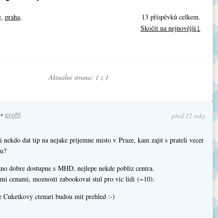
e
,
praha
,
13 příspěvků celkem.
Skočit na nejnovější↓
Aktuální strana: 1 z
1
před 17 roky
•
profil
nekdo dat tip na nejake prijemne misto v Praze, kam zajit s prateli vecer
ku?
o dobre dostupne s MHD, nejlepe nekde pobliz centra.
i cenami, moznosti zabookovat stul pro vic lidi (~10).
e Cuketkovy ctenari budou mit prehled :-)