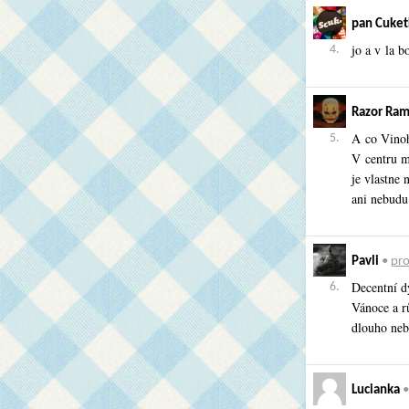
pan Cuket
jo a v la 
4.
Razor Ra
A co Vino
5.
V centru m
je vlastne 
ani nebudu
Pavli
•
pro
Decentní d
6.
Vánoce a r
dlouho neb
Lucianka