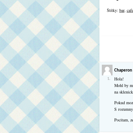
Štítky:
bar
,
caf
Chaperon
Hola!
1.
Mohl by mi 
na sklenic
Pokud mozn
S rozumnym
Pocitam, z