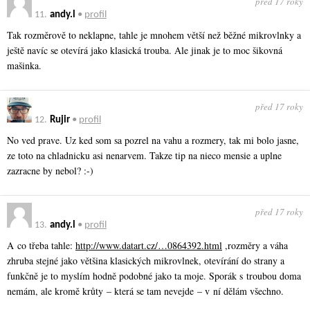
před 17 roky
11.
andy.l
•
profil
Tak rozměrově to neklapne, tahle je mnohem větší než běžné mikrovlnky a
ještě navíc se otevírá jako klasická trouba. Ale jinak je to moc šikovná
mašinka.
před 17 roky
12.
Rujir
•
profil
No ved prave. Uz ked som sa pozrel na vahu a rozmery, tak mi bolo jasne,
ze toto na chladnicku asi nenarvem. Takze tip na nieco mensie a uplne
zazracne by nebol? :-)
před 17 roky
13.
andy.l
•
profil
A co třeba tahle:
http://www.datart.cz/…0864392.html
,rozměry a váha
zhruba stejné jako většina klasických mikrovlnek, otevírání do strany a
funkčně je to myslím hodně podobné jako ta moje. Sporák s troubou doma
nemám, ale kromě krůty – která se tam nevejde – v ní dělám všechno.