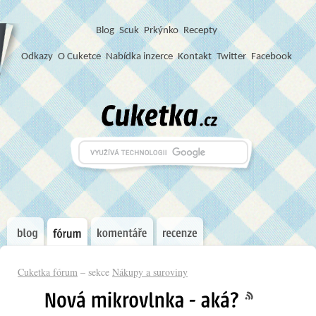
Blog
S
c
u
k
Prkýnko
Recepty
Odkazy
O Cuketce
Nabídka inzerce
Kontakt
Twitter
Facebook
Cuketka fórum
– sekce
Nákupy a suroviny