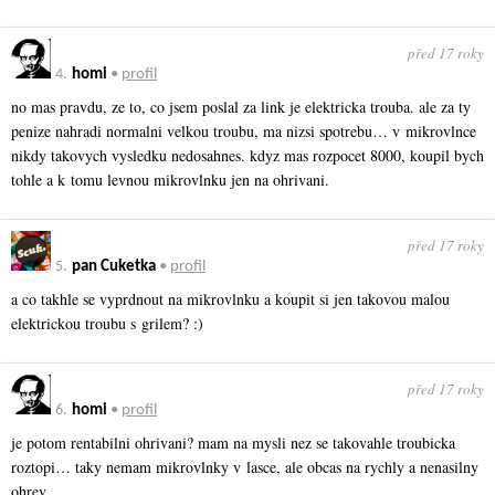
před 17 roky
4.
homi
•
profil
no mas pravdu, ze to, co jsem poslal za link je elektricka trouba. ale za ty
penize nahradi normalni velkou troubu, ma nizsi spotrebu… v mikrovlnce
nikdy takovych vysledku nedosahnes. kdyz mas rozpocet 8000, koupil bych
tohle a k tomu levnou mikrovlnku jen na ohrivani.
před 17 roky
5.
pan Cuketka
•
profil
a co takhle se vyprdnout na mikrovlnku a koupit si jen takovou malou
elektrickou troubu s grilem? :)
před 17 roky
6.
homi
•
profil
je potom rentabilni ohrivani? mam na mysli nez se takovahle troubicka
roztopi… taky nemam mikrovlnky v lasce, ale obcas na rychly a nenasilny
ohrev…