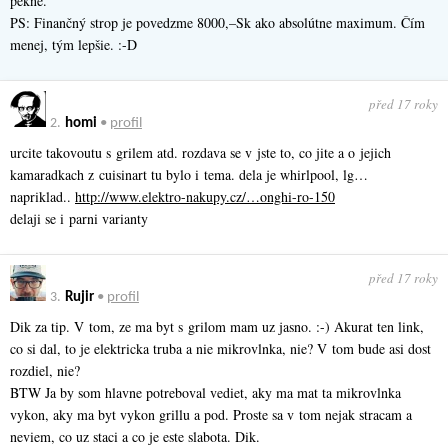
pekne.
PS: Finančný strop je povedzme 8000,–Sk ako absolútne maximum. Čím
menej, tým lepšie. :-D
před 17 roky
2.
homi
•
profil
urcite takovoutu s grilem atd. rozdava se v jste to, co jite a o jejich
kamaradkach z cuisinart tu bylo i tema. dela je whirlpool, lg…
napriklad..
http://www.elektro-nakupy.cz/…onghi-ro-150
delaji se i parni varianty
před 17 roky
3.
Rujir
•
profil
Dik za tip. V tom, ze ma byt s grilom mam uz jasno. :-) Akurat ten link,
co si dal, to je elektricka truba a nie mikrovlnka, nie? V tom bude asi dost
rozdiel, nie?
BTW Ja by som hlavne potreboval vediet, aky ma mat ta mikrovlnka
vykon, aky ma byt vykon grillu a pod. Proste sa v tom nejak stracam a
neviem, co uz staci a co je este slabota. Dik.