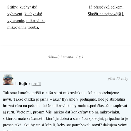
Štítky:
kuchyňské
13 příspěvků celkem.
vybavení
,
kuchynské
Skočit na nejnovější↓
vybavenie
,
mikrovlnka
,
mikrovlnná trouba
,
Aktuální strana: 1 z
1
před 17 roky
1.
Rujir
•
profil
Tak sme konečne prišli o našu starú mikrovlnku a akútne potrebujeme
novú. Takže otázka je jasná – akú? Bývame v podnájme, kde je absolútna
hrozná rúra na pečenie, takže mikrovlnka by mala aspoň čiastočne suplovať
aj rúru. Viete mi, prosím Vás, niekto dať konkrétny tip na mikrovlnku,
s ktorou máte skúsenosti, ktorá je dobrá a ste s ňou spokojní, prípadne to je
presne taká, akú by ste si kúpili, keby ste potrebovali novú? ďakujem veľmi