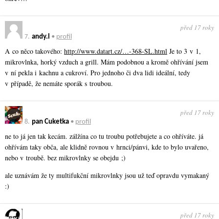
před 17 roky
7.
andy.l
•
profil
A co něco takového:
http://www.datart.cz/…-368-SL.html
Je to 3 v 1,
mikrovlnka, horký vzduch a grill. Mám podobnou a kromě ohřívání jsem
v ní pekla i kachnu a cukroví. Pro jednoho či dva lidi ideální, tedy
v případě, že nemáte sporák s troubou.
před 17 roky
8.
pan Cuketka
•
profil
ne to já jen tak kecám. zálžína co tu troubu potřebujete a co ohříváte. já
ohřívám taky obča, ale klidně rovnou v hrnci/pánvi, kde to bylo uvařeno,
nebo v troubě. bez mikrovlnky se obejdu ;)
ale uznávám že ty multifukční mikrovlnky jsou už teď opravdu vymakaný
:)
před 17 roky