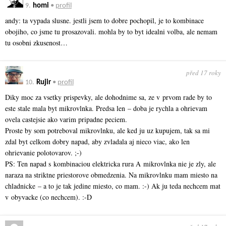
9.
homi
•
profil
andy: ta vypada slusne. jestli jsem to dobre pochopil, je to kombinace
obojiho, co jsme tu prosazovali. mohla by to byt idealni volba, ale nemam
tu osobni zkusenost…
před 17 roky
10.
Rujir
•
profil
Diky moc za vsetky prispevky, ale dohodnime sa, ze v prvom rade by to
este stale mala byt mikrovlnka. Predsa len – doba je rychla a ohrievam
ovela castejsie ako varim pripadne peciem.
Proste by som potreboval mikrovlnku, ale ked ju uz kupujem, tak sa mi
zdal byt celkom dobry napad, aby zvladala aj nieco viac, ako len
ohrievanie polotovarov. ;-)
PS: Ten napad s kombinaciou elektricka rura A mikrovlnka nie je zly, ale
naraza na striktne priestorove obmedzenia. Na mikrovlnku mam miesto na
chladnicke – a to je tak jedine miesto, co mam. :-) Ak ju teda nechcem mat
v obyvacke (co nechcem). :-D