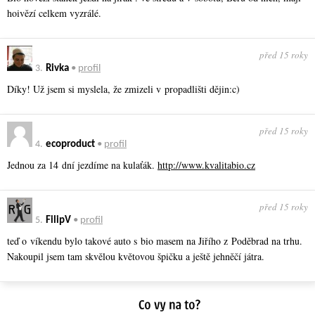
hoivězí celkem vyzrálé.
před 15 roky
3.
Rivka
•
profil
Díky! Už jsem si myslela, že zmizeli v propadlišti dějin:c)
před 15 roky
4.
ecoproduct
•
profil
Jednou za 14 dní jezdíme na kulaťák.
http://www.kvalitabio.cz
před 15 roky
5.
FilipV
•
profil
teď o víkendu bylo takové auto s bio masem na Jiřího z Poděbrad na trhu.
Nakoupil jsem tam skvělou květovou špičku a ještě jehněčí játra.