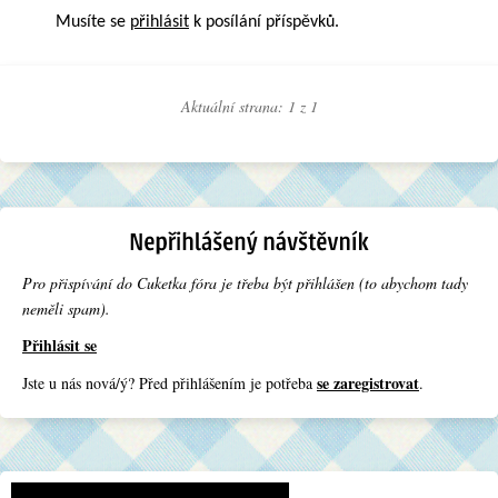
Musíte se
přihlásit
k posílání příspěvků.
Aktuální strana: 1 z
1
Pro přispívání do Cuketka fóra je třeba být přihlášen (to abychom tady
neměli spam).
Přihlásit se
se zaregistrovat
Jste u nás nová/ý? Před přihlášením je potřeba
.