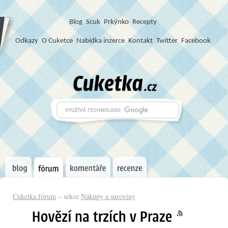
Blog
S
c
u
k
Prkýnko
Recepty
Odkazy
O Cuketce
Nabídka inzerce
Kontakt
Twitter
Facebook
Cuketka fórum
– sekce
Nákupy a suroviny