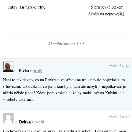
Štítky:
farmářské trhy
,
5 příspěvků celkem.
Skočit na nejnovější↓
Aktuální strana: 1 z
1
před 15 roky
1.
Rivka
•
profil
Není to tak dávno, co na Pankráci ve středu na trhu stávalo pojízdné auto
s hovězím. Už dvakrát, co jsem tam byla, tam ale nebyli – nepotkáváte je
někdo někde jinde? Kdesi jsem zaslechla, že by mohli být na Kubáni, ale
v sobotu taky nic.
před 15 roky
2.
Dvirka
•
profil
Bio hovězí stánek jezdí na jiřák . ve středu a v sobotu, Beru od nich, mají