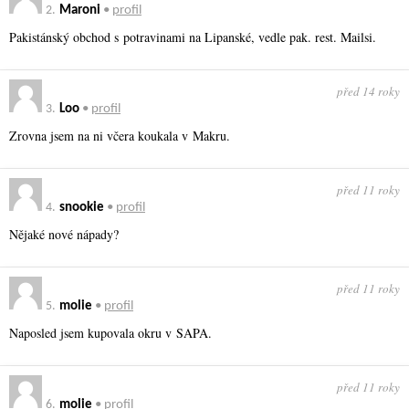
2.
Maroni
•
profil
Pakistánský obchod s potravinami na Lipanské, vedle pak. rest. Mailsi.
před 14 roky
3.
Loo
•
profil
Zrovna jsem na ni včera koukala v Makru.
před 11 roky
4.
snookie
•
profil
Nějaké nové nápady?
před 11 roky
5.
molie
•
profil
Naposled jsem kupovala okru v SAPA.
před 11 roky
6.
molie
•
profil