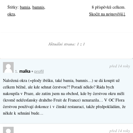
Štítky:
bamia
,
bamnis
,
8 příspěvků celkem.
okra
,
Skočit na nejnovější↓
Aktuální strana: 1 z
1
před 14 roky
1.
malka
•
profil
Naložená okra (=plody ibišku, také bamia, bamnis…) se dá koupit už
celkem běžně, ale kde sehnat čerstvou?? Poradí někdo? Ráda bych
nakoupila v Praze, ale zatím jsem na obchod, kde by čerstvou okru měli
(kromě nekřesťansky drahého Fruit de France) nenarazila… V OC Flora
čerstvou používají dokonce i v čínské restauraci, takže předpokládám, že
někde k sehnání bude…
před 14 roky