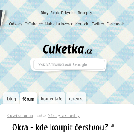
Blog
S
c
u
k
Prkýnko
Recepty
Odkazy
O Cuketce
Nabídka inzerce
Kontakt
Twitter
Facebook
Cuketka fórum
– sekce
Nákupy a suroviny