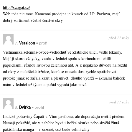
http://swagat.cz/
Web teda nic moc. Kamenná prodejna je kousek od I.P. Pavlova, mají
dobrý sortiment včetně čerstvé okry.
před 11 roky
7.
Veraicon
•
profil
Vietnamská zelenina-ovoce-všehochuť ve Zlatnické ulici, vedle lékárny.
Mají ji skoro vždycky, vzadu v lednici spolu s koriandrem, chilli
papričkami, různou listovou zeleninou atd. A z nějakého důvodu na rozdíl
od okry z malešické tržnice, která se musela dost rychle spotřebovat,
protože jinak se začala kazit a plesnivět, dlouho vydrží – aktuální balíček
mám v lednici už týden a pořád vypadá jako nová.
před 11 roky
8.
Dvirka
•
profil
Indické potraviny Čapátí u Vino pavilonu, ale doporučuju ověřit předem.
Nemají pokaždé, ale v nabídce bývá i hořká okurka nebo skvělá žlutá
pákistánská manga – v sezoně, což bude velmi záhy-