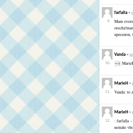
farfalla
•
p
Mam overen
9.
orechz/man
upecenou, 
Vanda
•
pr
MarieH
10.
↪ 8
MarieH
•
Vanda: to z
11.
MarieH
•
: farfalla
12.
nemáte vho