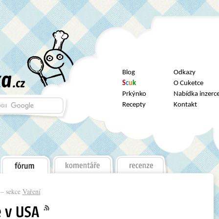
Blog
Odkazy
S
c
u
k
O Cuketce
Prkýnko
Nabídka inzerc
Recepty
Kontakt
– sekce
Vaření