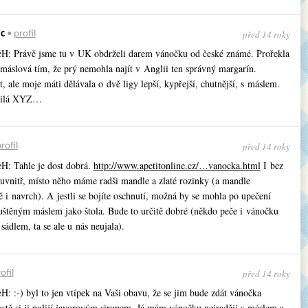
před 14 roky
c
•
profil
H: Právě jsme tu v UK obdrželi darem vánočku od české známé. Prořekla
 máslová tím, že prý nemohla najít v Anglii ten správný margarín.
st, ale moje máti dělávala o dvě ligy lepší, kypřejší, chutnější, s máslem.
milá XYZ…
před 14 roky
rofil
H: Tahle je dost dobrá.
http://www.apetitonline.cz/…vanocka.html
I bez
uvnitř, místo něho máme radši mandle a zlaté rozinky (a mandle
 i navrch). A jestli se bojíte oschnutí, možná by se mohla po upečení
puštěným máslem jako štola. Bude to určitě dobré (někdo peče i vánočku
 sádlem, ta se ale u nás neujala).
před 14 roky
ofil
: :-) byl to jen vtípek na Vaši obavu, že se jim bude zdát vánočka
ostě si ji polijí javorovým sirupem. Já mám vánočku nejraději s máslem a