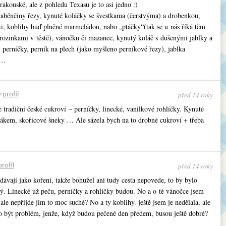
rakouské, ale z pohledu Texasu je to asi jedno :)
raběnčiny řezy, kynuté koláčky se švestkama (čerstvýma) a drobenkou,
ti, koblihy buď plněné marmeládou, nabo „ptáčky“(tak se u nás říká těm
 rozinkami v těstě), vánočku či mazanec, kynutý koláč s dušenými jablky a
 perníčky, perník na plech (jako myšleno perníkové řezy), jablka
 …
před 14 roky
•
profil
 tradiční české cukroví – perníčky, linecké, vanilkové rohlíčky. Kynuté
ákem, skořicové šneky … Ale sázela bych na to drobné cukroví + třeba
před 14 roky
profil
ávají jako koření, takže bohužel ani tudy cesta nepovede, to by bylo
ý. Linecké už peču, perníčky a rohlíčky budou. No a o té vánočce jsem
ale nepřijde jim to moc suché? No a ty koblihy. ještě jsem je nedělala, ale
o být problém, jenže, když budou pečené den předem, busou ještě dobré?