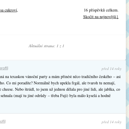
usa cukroví
,
16 příspěvků celkem.
Skočit na nejnovější↓
Aktuální strana: 1 z
1
před 14 roky
profil
ná na texaskou vánoční party a mám přinést něco tradičního českého – asi
ého. Co mi poradíte? Normálně bych upekla frgál, ale tvaroh tu nemají,
e cheese. Nebo štrúdl, to jsem už jednou dělala pro jiné lidi, ale jablka, co
sehnala (mají tu jiné odrůdy – třeba Fuji) byla málo kyselá a hodně
před 14 roky
ofil