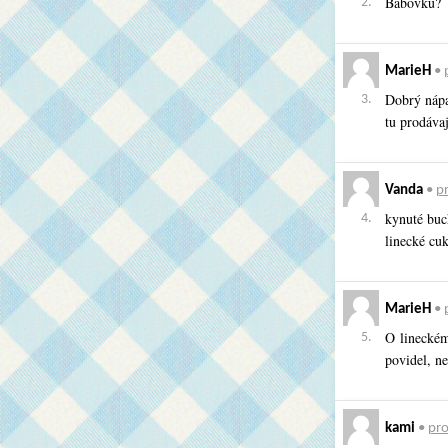
Bábovku?
2.
MarieH
•
Dobrý nápa
3.
tu prodáva
Vanda
•
pr
kynuté buc
4.
linecké cu
MarieH
•
O lineckém
5.
povidel, ne
kami
•
pro