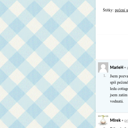
Štítky:
pečení 
MarieH
•
Jsem pozva
1.
spíš pečen
leda cottag
jsem zatím 
vodnatá.
Mirek
•
pr