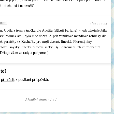
 mi chutná i ta nesušší.
před 14 roky
profil
. Udělala jsem vánočku dle Apetitu (děkuji Farfalle) – teda ztrojnásobila
tví rozinek atd., byla moc dobrá. A pak vanilkové mandlové rohlíčky dle
é, perníčky (z Kuchařky pro moji dceru), linecké, Florentýniny
lové lanýžky, linecké rumové šneky. Byli ohromení, zláště zdobením
ěkuji všem za rady a podporu:-)
e
přihlásit
k posílání příspěvků.
Aktuální strana: 1 z
1