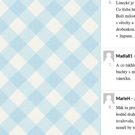
Linecké je 
6.
Co třeba h
Boží milos
s ořechy a
drobenkou,
v županu,
Madla81
A co takhle
7.
buchty s m
vánočku.
MarieH
•
Mák tu prod
8.
hodně drah
uvažovala, 
neměl by t