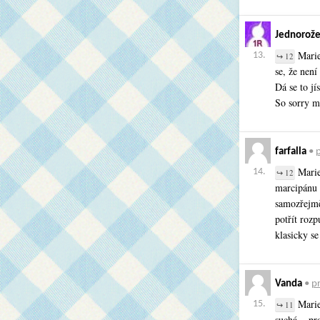
Jednorože
Marie
13.
↪ 12
se, že není
Dá se to jí
So sorry 
farfalla
•
p
Marie
14.
↪ 12
marcipánu 
samozřejmě
potřít roz
klasicky se
Vanda
•
pr
MarieH
15.
↪ 11
suchá – pr