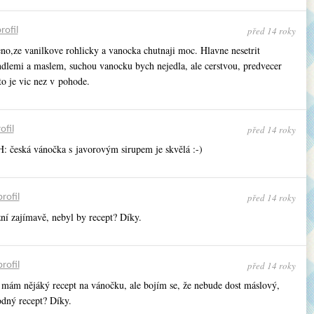
před 14 roky
rofil
o,ze vanilkove rohlicky a vanocka chutnaji moc. Hlavne nesetrit
dlemi a maslem, suchou vanocku bych nejedla, ale cerstvou, predvecer
to je vic nez v pohode.
před 14 roky
ofil
: česká vánočka s javorovým sirupem je skvělá :-)
před 14 roky
profil
ní zajímavě, nebyl by recept? Díky.
před 14 roky
profil
 – mám nějáký recept na vánočku, ale bojím se, že nebude dost máslový,
dný recept? Díky.