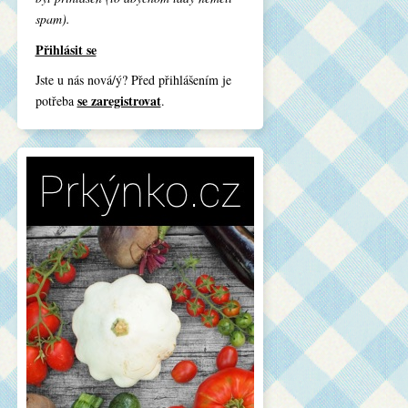
spam).
Přihlásit se
Jste u nás nová/ý? Před přihlášením je
se zaregistrovat
potřeba
.