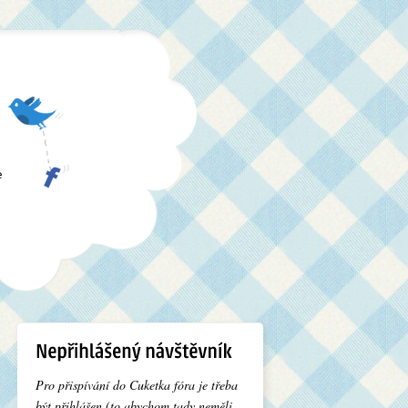
e
Pro přispívání do Cuketka fóra je třeba
být přihlášen (to abychom tady neměli