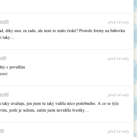
před 14 roky
profil
d, díky moc za radu, ale není to málo české? Protože formy na bábovku
jí taky…
před 14 roky
ofil
hty s povidlím
kroví
před 14 roky
profil
 taky uvažuju, jen jsem tu taky viděla něco podobného. A co se týče
vím, jestli je seženu, zatím jsem neviděla švestky…
před 14 roky
fil