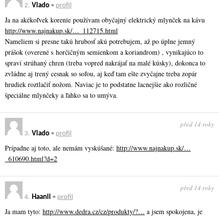
2.
Vlado
•
profil
Ja na akékoľvek korenie používam obyčajný elektrický mlynček na kávu
http://www.najnakup.sk/…_112715.html
Nameliem si presne takú hrubosť akú potrebujem, až po úplne jemný
prášok (overené s horčičným semienkom a koriandrom) , vynikajúco to
spraví strúhaný chren (treba vopred nakrájať na malé kúsky), dokonca to
zvládne aj trený cesnak so soľou, aj keď tam ešte zvyčajne treba zopár
hrudiek roztlačiť nožom. Naviac je to podstatne lacnejšie ako rozličné
špeciálne mlynčeky a ľahko sa to umýva.
před 14 roky
3.
Vlado
•
profil
Prípadne aj toto, ale nemám vyskúšané:
http://www.najnakup.sk/…
_610690.html?d=2
před 14 roky
4.
Haanii
•
profil
Ja mam tyto:
http://www.dedra.cz/cz/produkty/?…
a jsem spokojena, je