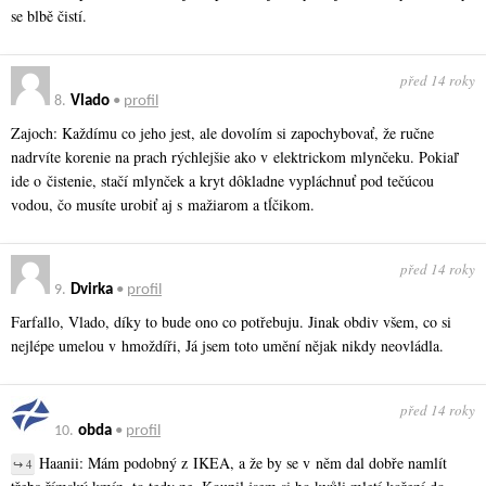
se blbě čistí.
před 14 roky
8.
Vlado
•
profil
Zajoch: Každímu co jeho jest, ale dovolím si zapochybovať, že ručne
nadrvíte korenie na prach rýchlejšie ako v elektrickom mlynčeku. Pokiaľ
ide o čistenie, stačí mlynček a kryt dôkladne vypláchnuť pod tečúcou
vodou, čo musíte urobiť aj s mažiarom a tĺčikom.
před 14 roky
9.
Dvirka
•
profil
Farfallo, Vlado, díky to bude ono co potřebuju. Jinak obdiv všem, co si
nejlépe umelou v hmoždíři, Já jsem toto umění nějak nikdy neovládla.
před 14 roky
10.
obda
•
profil
Haanii: Mám podobný z IKEA, a že by se v něm dal dobře namlít
↪ 4