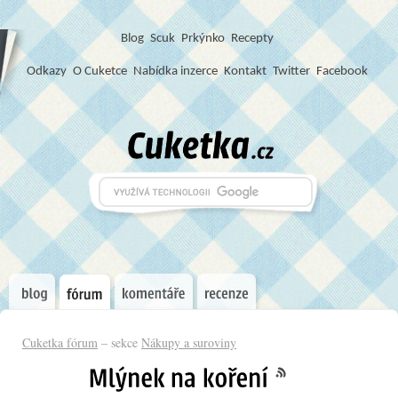
Blog
S
c
u
k
Prkýnko
Recepty
Odkazy
O Cuketce
Nabídka inzerce
Kontakt
Twitter
Facebook
Cuketka fórum
– sekce
Nákupy a suroviny