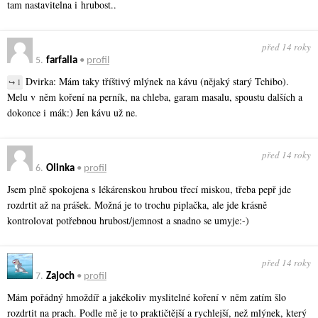
tam nastavitelna i hrubost..
před 14 roky
5.
farfalla
•
profil
Dvirka: Mám taky tříštivý mlýnek na kávu (nějaký starý Tchibo).
↪ 1
Melu v něm koření na perník, na chleba, garam masalu, spoustu dalších a
dokonce i mák:) Jen kávu už ne.
před 14 roky
6.
Olinka
•
profil
Jsem plně spokojena s lékárenskou hrubou třecí miskou, třeba pepř jde
rozdrtit až na prášek. Možná je to trochu piplačka, ale jde krásně
kontrolovat potřebnou hrubost/jemnost a snadno se umyje:-)
před 14 roky
7.
Zajoch
•
profil
Mám pořádný hmoždíř a jakékoliv myslitelné koření v něm zatím šlo
rozdrtit na prach. Podle mě je to praktičtější a rychlejší, než mlýnek, který