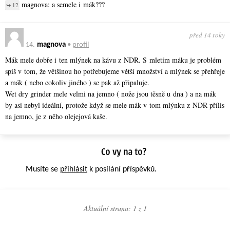
magnova: a semele i mák???
↪ 12
před 14 roky
14.
magnova
•
profil
Mák mele dobře i ten mlýnek na kávu z NDR. S mletím máku je problém
spíš v tom, že většinou ho potřebujeme větší množství a mlýnek se přehřeje
a mák ( nebo cokoliv jiného ) se pak až připaluje.
Wet dry grinder mele velmi na jemno ( nože jsou těsně u dna ) a na mák
by asi nebyl ideální, protože když se mele mák v tom mlýnku z NDR přílis
na jemno, je z něho olejejová kaše.
Musíte se
přihlásit
k posílání příspěvků.
Aktuální strana: 1 z
1