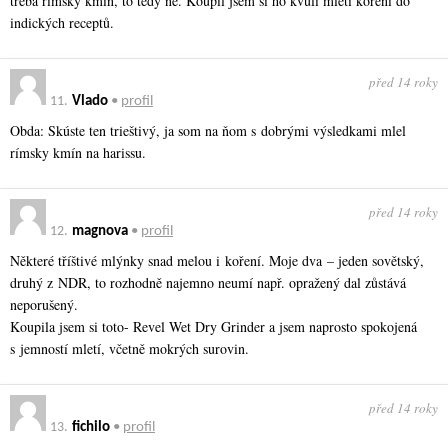
třeba římský kmín, to tedy ne. Koupil jsem si ho kvůli mletí koření do
indických receptů.
před 14 roky
11.
Vlado
•
profil
Obda: Skúste ten trieštivý, ja som na ňom s dobrými výsledkami mlel
rímsky kmín na harissu.
před 14 roky
12.
magnova
•
profil
Některé tříštivé mlýnky snad melou i koření. Moje dva – jeden sovětský,
druhý z NDR, to rozhodně najemno neumí např. opražený dal zůstává
neporušený.
Koupila jsem si toto- Revel Wet Dry Grinder a jsem naprosto spokojená
s jemností mletí, včetně mokrých surovin.
před 14 roky
13.
fichilo
•
profil