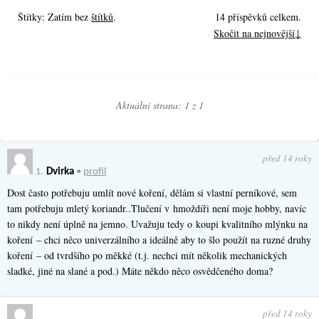
Štítky: Zatím bez
štítků
.
14 příspěvků celkem.
Skočit na nejnovější↓
Aktuální strana: 1 z
1
před 14 roky
1.
Dvirka
•
profil
Dost často potřebuju umlít nové koření, dělám si vlastní perníkové, sem
tam potřebuju mletý koriandr..Tlučení v hmoždíři není moje hobby, navíc
to nikdy není úplně na jemno. Uvažuju tedy o koupi kvalitního mlýnku na
koření – chci něco univerzálního a ideálně aby to šlo použít na ruzné druhy
koření – od tvrdšího po měkké (t.j. nechci mít několik mechanických
sladké, jiné na slané a pod.) Máte někdo něco osvědčeného doma?
před 14 roky