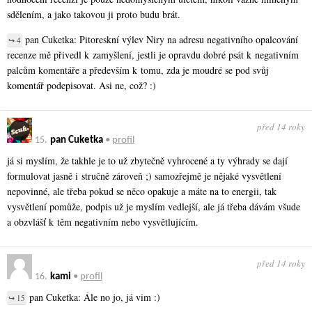
sdělením, a jako takovou ji proto budu brát.
pan Cuketka: Pitoreskní výlev Niry na adresu negativního opalcování
↪ 4
recenze mě přivedl k zamyšlení, jestli je opravdu dobré psát k negativním
palcům komentáře a především k tomu, zda je moudré se pod svůj
komentář podepisovat. Asi ne, což? :)
před 14 roky
15.
pan Cuketka
•
profil
já si myslím, že takhle je to už zbytečně vyhrocené a ty výhrady se dají
formulovat jasně i stručně zároveň ;) samozřejmě je nějaké vysvětlení
nepovinné, ale třeba pokud se něco opakuje a máte na to energii, tak
vysvětlení pomůže, podpis už je myslím vedlejší, ale já třeba dávám všude
a obzvlášť k těm negativním nebo vysvětlujícím.
před 14 roky
16.
kami
•
profil
pan Cuketka: Ále no jo, já vim :)
↪ 15