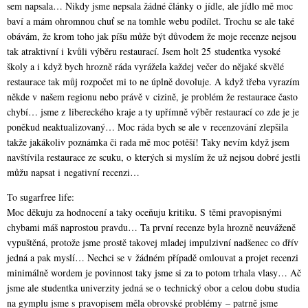
sem napsala… Nikdy jsme nepsala žádné články o jídle, ale jídlo mě moc
baví a mám ohromnou chuť se na tomhle webu podílet. Trochu se ale také
obávám, že krom toho jak píšu může být důvodem že moje recenze nejsou
tak atraktivní i kvůli výběru restaurací. Jsem holt 25 studentka vysoké
školy a i když bych hrozně ráda vyrážela každej večer do nějaké skvělé
restaurace tak můj rozpočet mi to ne úplně dovoluje. A když třeba vyrazím
někde v našem regionu nebo právě v cizině, je problém že restaurace často
chybí… jsme z libereckého kraje a ty upřímně výběr restaurací co zde je je
poněkud neaktualizovaný… Moc ráda bych se ale v recenzování zlepšila
takže jakákoliv poznámka či rada mě moc potěší! Taky nevím když jsem
navštívila restaurace ze scuku, o kterých si myslím že už nejsou dobré jestli
můžu napsat i negativní recenzi…
To sugarfree life:
Moc děkuju za hodnocení a taky oceňuju kritiku. S těmi pravopisnými
chybami máš naprostou pravdu… Ta první recenze byla hrozně neuváženě
vypuštěná, protože jsme prostě takovej mladej impulzivní nadšenec co dřív
jedná a pak myslí… Nechci se v žádném případě omlouvat a projet recenzi
minimálně wordem je povinnost taky jsme si za to potom trhala vlasy… Ač
jsme ale studentka univerzity jedná se o technický obor a celou dobu studia
na gymplu jsme s pravopisem měla obrovské problémy – patrně jsme