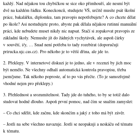
každý. Nad nějakou tou chybičkou se sice oko přimhouří, ale nesmí být
dvě na každém řádku. Koneckonců, studujete VŠ, určitě musíte psát školní
práce, bakalářku, diplomku, tam pravopis nepotřebujete? A co chcete dělat
po škole? Asi nestudujete proto, abyste pak dělala nějakou rutinní manuální
práci, kde nebudete muset nikdy nic napsat. Stačí si zopakovat pravopis ze
základní školy. Nemusíte jít do žádných vychytávek, ale aspoň čárky
v souvětí, i/y, … Snad není potřeba to tady rozebírat (doporučuji
prirucka.ujc.cas­.cz). Pro někoho je to větší dřina, ale jde to.
2. Překlepy. V internetové diskuzi je to jedno, ale v recenzi by jich moc
být nemělo. Ne všechny odhalí automatická kontrola pravopisu, třeba
jsem/jsme. Tak někoho poproste, ať to po vás přečte. (To je samozřejmě
vhodné nejen pro překlepy.)
3. Přehlednost a srozumitelnost. Tady jde do tuhého, to by se totiž dalo
studovat hodně dlouho. Aspoň první pomoc, nad čím se snažím zamyslet:
– Co chci sdělit, kde začnu, kde skončím a jaký z toho má být závěr.
– Jestli na sebe všechno navazuje. Jestli se neopakuji a neskáču od tématu
k tématu.