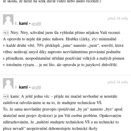
Je škoda, že nelze na scuk dávat video nebo audio recenze:)
před 14 roky
8.
kami
•
profil
Niry: Niry, schválně jsem šla vyhledat přímo nějakou Vaši recenzi.
↪ 1
A opravdu to nejde dát palec nahoru. Hrubka (čárky, i/y) minimálně
v každé druhé větě, 70% překlepů „jsme“ namísto „jsem“, souvětí, která
vůbec nedávají smysl díky naprosto nezvládnutému provázání podmětu
s přísudkem, neopodstatněné střídání používání velkých a malých písmen
v totožném výrazu… je mi líto, ale opravdu je to jazykově zhůvěřilé.
před 14 roky
9.
kami
•
profil
kami: A ještě jedna věc – přijde mi značně nevhodné se neustále
↪ 8
zaštiťovat odvoláváním se na to, že studujete technickou VŠ.
To, že sama neovládáte pravopis (používání „by jsi“ namísto „bys“ apod.
skutečně není projev dyslexie) je jen Váš osobní problém. Opakovaným
zdůrazňováním, že „naštěstí studujete technickou VŠ a na technické to
přece nevadí“ neoprávněně dehonestujete technické školy.