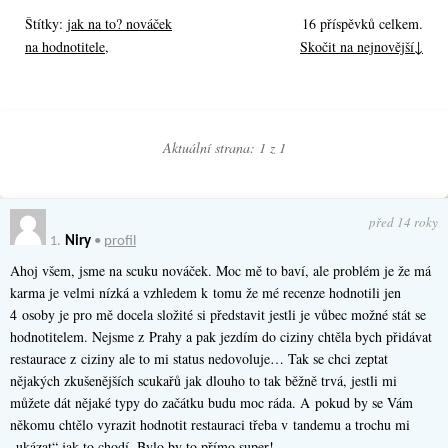
Štítky:
jak na to? nováček
16 příspěvků celkem.
na hodnotitele
,
Skočit na nejnovější↓
Aktuální strana: 1 z
1
před 14 roky
1.
Niry
•
profil
Ahoj všem, jsme na scuku nováček. Moc mě to baví, ale problém je že má
karma je velmi nízká a vzhledem k tomu že mé recenze hodnotili jen
4 osoby je pro mě docela složité si představit jestli je vůbec možné stát se
hodnotitelem. Nejsme z Prahy a pak jezdím do ciziny chtěla bych přidávat
restaurace z ciziny ale to mi status nedovoluje… Tak se chci zeptat
nějakých zkušenějších scukařů jak dlouho to tak běžně trvá, jestli mi
můžete dát nějaké typy do začátku budu moc ráda. A pokud by se Vám
někomu chtělo vyrazit hodnotit restauraci třeba v tandemu a trochu mi
„ukázat“ jak to chodí. Bylo by to přímo super!