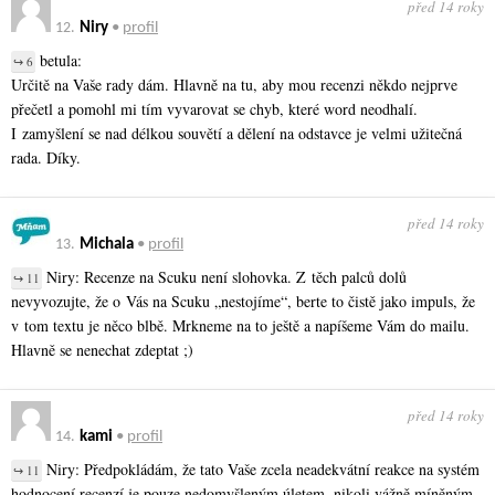
před 14 roky
12.
Niry
•
profil
betula:
↪ 6
Určitě na Vaše rady dám. Hlavně na tu, aby mou recenzi někdo nejprve
přečetl a pomohl mi tím vyvarovat se chyb, které word neodhalí.
I zamyšlení se nad délkou souvětí a dělení na odstavce je velmi užitečná
rada. Díky.
před 14 roky
13.
Michala
•
profil
Niry: Recenze na Scuku není slohovka. Z těch palců dolů
↪ 11
nevyvozujte, že o Vás na Scuku „nestojíme“, berte to čistě jako impuls, že
v tom textu je něco blbě. Mrkneme na to ještě a napíšeme Vám do mailu.
Hlavně se nenechat zdeptat ;)
před 14 roky
14.
kami
•
profil
Niry: Předpokládám, že tato Vaše zcela neadekvátní reakce na systém
↪ 11
hodnocení recenzí je pouze nedomyšleným úletem, nikoli vážně míněným