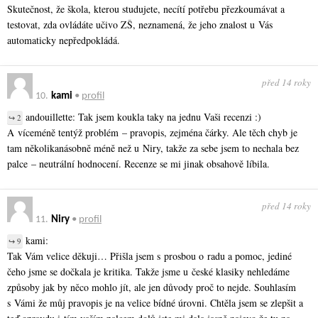
Skutečnost, že škola, kterou studujete, necítí potřebu přezkoumávat a
testovat, zda ovládáte učivo ZŠ, neznamená, že jeho znalost u Vás
automaticky nepředpokládá.
před 14 roky
10.
kami
•
profil
andouillette: Tak jsem koukla taky na jednu Vaši recenzi :)
↪ 2
A víceméně tentýž problém – pravopis, zejména čárky. Ale těch chyb je
tam několikanásobně méně než u Niry, takže za sebe jsem to nechala bez
palce – neutrální hodnocení. Recenze se mi jinak obsahově líbila.
před 14 roky
11.
Niry
•
profil
kami:
↪ 9
Tak Vám velice děkuji… Přišla jsem s prosbou o radu a pomoc, jediné
čeho jsme se dočkala je kritika. Takže jsme u české klasiky nehledáme
způsoby jak by něco mohlo jít, ale jen důvody proč to nejde. Souhlasím
s Vámi že můj pravopis je na velice bídné úrovni. Chtěla jsem se zlepšit a