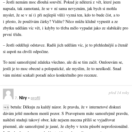
– Jestli nemám moc dlouhá souvětí. Pokud je některá z vět, které jsem
napsala, tak zamotaná, že se v ní sama nevyznám, jak bych si mohla
myslet, že se v ní (i při nejlepší vůli) vyzná ten, kdo to bude číst, a to
i přesto, že používám čárky? Vidíte? Něco můžu klidně vypustit a ze
zbytku udělám víc vět, i kdyby to třeba mělo vypadat jako ze slabikáře pro
první třídu.
– Jestli odděluji odstavce. Radši jich udělám víc, je to přehlednější a čtenář
si aspoň na chvíli odpočine.
To není samozřejmě zdaleka všechno, ale dá se tím začít. Omlouvám se,
jestli je to moc obecné a polopatické, ale myslím, že to neuškodí. Snad
vám místní scukaři poradí něco konkrétního pro recenze.
před 14 roky
7.
Niry
•
profil
betula: Děkuju za každý názor. Je pravda, že v internetové diskuzi
↪ 6
dávám ještě mnohem menší pozor. S Pravopisem máte samozřejmě pravdu,
naštěstí studuji takový obor, kde nejsem nucena příliš se vyjadřovat
písemně, ale samozřejmě je jasné, že chyby v textu působí neprofesionálně.