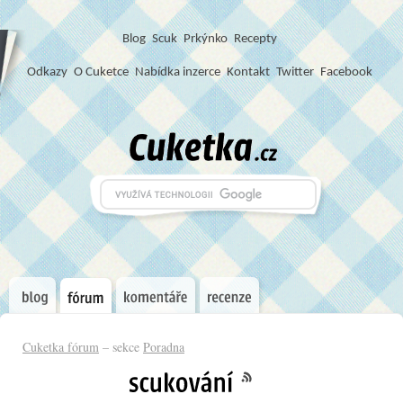
Blog
S
c
u
k
Prkýnko
Recepty
Odkazy
O Cuketce
Nabídka inzerce
Kontakt
Twitter
Facebook
Cuketka fórum
– sekce
Poradna