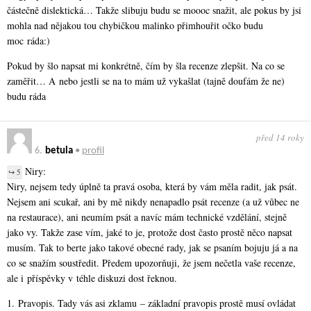
částečně dislektická… Takže slibuju budu se moooc snažit, ale pokus by jsi
mohla nad nějakou tou chybičkou malinko přimhouřit očko budu
moc ráda:)
Pokud by šlo napsat mi konkrétně, čím by šla recenze zlepšit. Na co se
zaměřit… A nebo jestli se na to mám už vykašlat (tajně doufám že ne)
budu ráda
před 14 roky
6.
betula
•
profil
Niry:
↪ 5
Niry, nejsem tedy úplně ta pravá osoba, která by vám měla radit, jak psát.
Nejsem ani scukař, ani by mě nikdy nenapadlo psát recenze (a už vůbec ne
na restaurace), ani neumím psát a navíc mám technické vzdělání, stejně
jako vy. Takže zase vím, jaké to je, protože dost často prostě něco napsat
musím. Tak to berte jako takové obecné rady, jak se psaním bojuju já a na
co se snažím soustředit. Předem upozorňuji, že jsem nečetla vaše recenze,
ale i příspěvky v téhle diskuzi dost řeknou.
1. Pravopis. Tady vás asi zklamu – základní pravopis prostě musí ovládat