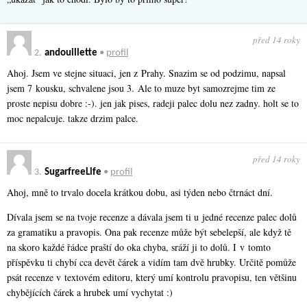
před 14 roky
2.
andouillette
•
profil
Ahoj. Jsem ve stejne situaci, jen z Prahy. Snazim se od podzimu, napsal
jsem 7 kousku, schvalene jsou 3. Ale to muze byt samozrejme tim ze
proste nepisu dobre :-). jen jak pises, radeji palec dolu nez zadny. holt se to
moc nepalcuje. takze drzim palce.
před 14 roky
3.
SugarfreeLife
•
profil
Ahoj, mně to trvalo docela krátkou dobu, asi týden nebo čtrnáct dní.
Dívala jsem se na tvoje recenze a dávala jsem ti u jedné recenze palec dolů
za gramatiku a pravopis. Ona pak recenze může být sebelepší, ale když tě
na skoro každé řádce praští do oka chyba, sráží ji to dolů. I v tomto
příspěvku ti chybí cca devět čárek a vidím tam dvě hrubky. Určitě pomůže
psát recenze v textovém editoru, který umí kontrolu pravopisu, ten většinu
chybějících čárek a hrubek umí vychytat :)