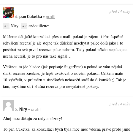
před 14 roky
4.
pan Cuketka
•
profil
Niry:
andouillette:
↪ 1
↪ 2
Můžeme dát ještě konzultaci přes e-mail, pokud je zájem :) Pro úspěšné
schválení recenzí je ale stejně tak důležité neschytat palce dolů jako i to
posbírat za své první recenze palce nahoru. Tedy pokud někdo nepalcuje a
nechá neutrál, je to pro nás také signál…
Většinou to jde hladce (jak popisuje SugarFree) a pokud se vám nějaká
starší recenze zasekne, je lepší uvažovat o novém pokusu. Celkem máte
10 výstřelů, v průměru u úspěšných uchazečů stačí do 6 kousků ;) Tak je
tam, myslíme si, i slušná rezerva pro nevydařené pokusy.
před 14 roky
5.
Niry
•
profil
Ahoj moc děkuju za rady a názory!
To pan Cuketka: za konzultaci bych byla moc moc vděčná právě proto jsme