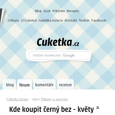
Blog
S
c
u
k
Prkýnko
Recepty
Odkazy
O Cuketce
Nabídka inzerce
Kontakt
Twitter
Facebook
Cuketka fórum
– sekce
Nákupy a suroviny