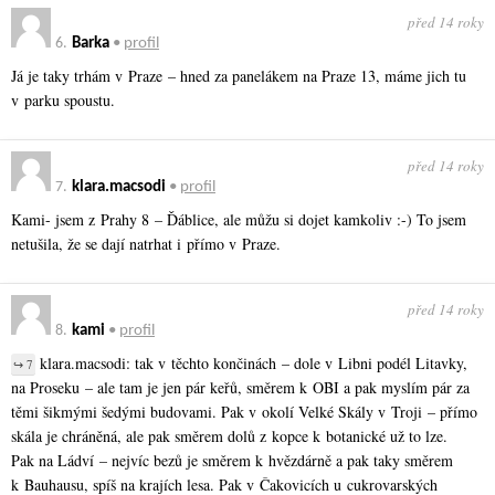
před 14 roky
6.
Barka
•
profil
Já je taky trhám v Praze – hned za panelákem na Praze 13, máme jich tu
v parku spoustu.
před 14 roky
7.
klara.macsodi
•
profil
Kami- jsem z Prahy 8 – Ďáblice, ale můžu si dojet kamkoliv :-) To jsem
netušila, že se dají natrhat i přímo v Praze.
před 14 roky
8.
kami
•
profil
klara.macsodi: tak v těchto končinách – dole v Libni podél Litavky,
↪ 7
na Proseku – ale tam je jen pár keřů, směrem k OBI a pak myslím pár za
těmi šikmými šedými budovami. Pak v okolí Velké Skály v Troji – přímo
skála je chráněná, ale pak směrem dolů z kopce k botanické už to lze.
Pak na Ládví – nejvíc bezů je směrem k hvězdárně a pak taky směrem
k Bauhausu, spíš na krajích lesa. Pak v Čakovicích u cukrovarských