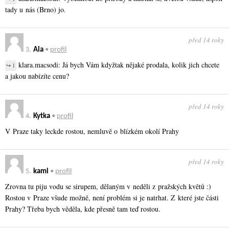
tady u nás (Brno) jo.
před 14 roky
3.
Ala
•
profil
klara.macsodi: Já bych Vám kdyžtak nějaké prodala, kolik jich chcete
↪ 1
a jakou nabízíte cenu?
před 14 roky
4.
Kytka
•
profil
V Praze taky leckde rostou, nemluvě o blízkém okolí Prahy
před 14 roky
5.
kami
•
profil
Zrovna tu piju vodu se sirupem, dělaným v neděli z pražských květů :)
Rostou v Praze všude možně, není problém si je natrhat. Z které jste části
Prahy? Třeba bych věděla, kde přesně tam teď rostou.