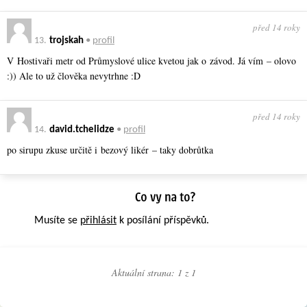
před 14 roky
13.
trojskah
•
profil
V Hostivaři metr od Průmyslové ulice kvetou jak o závod. Já vím – olovo
:)) Ale to už člověka nevytrhne :D
před 14 roky
14.
david.tchelidze
•
profil
po sirupu zkuse určitě i bezový likér – taky dobrůtka
Musíte se
přihlásit
k posílání příspěvků.
Aktuální strana: 1 z
1