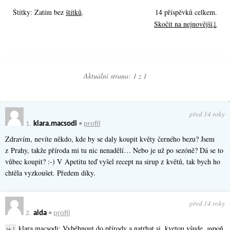
Štítky: Zatím bez
štítků
.
14 příspěvků celkem.
Skočit na nejnovější↓
Aktuální strana: 1 z
1
před 14 roky
1.
klara.macsodi
•
profil
Zdravím, nevíte někdo, kde by se daly koupit květy černého bezu? Jsem
z Prahy, takže příroda mi tu nic nenadělí… Nebo je už po sezóně? Dá se to
vůbec koupit? :-) V Apetitu teď vyšel recept na sirup z květů, tak bych ho
chtěla vyzkoušet. Předem díky.
před 14 roky
2.
aida
•
profil
klara.macsodi: Vyběhnout do přírody a natrhat si, kvetou všude, aspoň
↪ 1