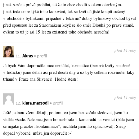
jinak sezóna právě probíhá, takže to chce chodit s okem otevřeným.
jinak teda co se týká toho kupování, tak se květ dá jistě koupit sušený
v obchodě s bylinkami, případně v lekárně? dobrý bylinkový obchod býval
před spoustou let za Staromákem když se šlo směr Dlouhá po pravé straně,
ovšem to už je asi 15 let za existenci toho obchodu neručím!
před 14 roky
11.
Akras
•
profil
Já bych Vám doporučila moc neotálet, kosmatice (bezové květy smažené
v těstíčku) jsme dělali asi před deseti dny a už byly celkem rozvinuté, taky
trhané v Praze (na Slivenci). Hodně štěstí!
před 14 roky
12.
klara.macsodi
•
profil
Ještě jednou všem děkuji, po tom, co jsem bez začala sledovat, jsem ho
viděla všude. Nakonec jsem ho nasbírala u kamarádů na vesnici (bála jsem
se nějaké pražské „kontaminace“, nechtěla jsem ho oplachovat). Sirup
dopadl výborně, můžu jen doporučit :-)