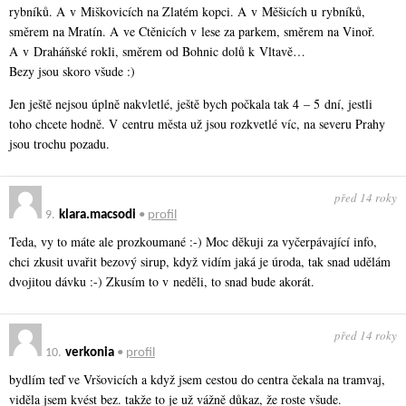
rybníků. A v Miškovicích na Zlatém kopci. A v Měšicích u rybníků,
směrem na Mratín. A ve Ctěnicích v lese za parkem, směrem na Vinoř.
A v Draháňské rokli, směrem od Bohnic dolů k Vltavě…
Bezy jsou skoro všude :)
Jen ještě nejsou úplně nakvletlé, ještě bych počkala tak 4 – 5 dní, jestli
toho chcete hodně. V centru města už jsou rozkvetlé víc, na severu Prahy
jsou trochu pozadu.
před 14 roky
9.
klara.macsodi
•
profil
Teda, vy to máte ale prozkoumané :-) Moc děkuji za vyčerpávající info,
chci zkusit uvařit bezový sirup, když vidím jaká je úroda, tak snad udělám
dvojitou dávku :-) Zkusím to v neděli, to snad bude akorát.
před 14 roky
10.
verkonia
•
profil
bydlím teď ve Vršovicích a když jsem cestou do centra čekala na tramvaj,
viděla jsem kvést bez. takže to je už vážně důkaz, že roste všude.