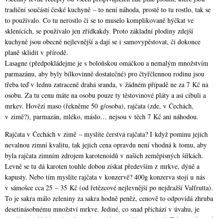
tradiční součástí české kuchyně – to není náhoda, prostě to tu rostlo, tak se
to používalo. Co tu nerostlo či se to muselo komplikovaně hýčkat ve
sklenících, se používalo jen zřídkakdy. Proto základní plodiny zdejší
kuchyně jsou obecně nejlevnější a dají se i samovypěstovat, či dokonce
planě sklidit v přírodě.
Lasagne (předpokládejme je s boloňskou omáčkou a nemalým množstvím
parmazánu, aby byly bílkovinně dostatečné) pro čtyřčlennou rodinu jsou
třeba teď v lednu zatraceně drahá sranda, v žádném případě ne za 7 Kč na
osobu. Za tu cenu máte na osobu pouze ty těstovinové pláty a asi cibuli a
mrkev. Hovězí maso (řekněme 50 g/osoba), rajčata (zde, v Čechách,
v zimě?), parmazán, mléko, máslo… nejsou v těch 7 Kč ani náhodou.
Rajčata v Čechách v zimě – myslíte čerstvá rajčata? I když pominu jejich
nevalnou zimní kvalitu, tak jejich cena opravdu není vhodná k tomu, aby
byla rajčata zimním zdrojem karotenoidů v našich zeměpisných šířkách.
Levně se tu dá karoten touhle dobou získat především z mrkve, dýně a
kapusty. Nebo tím myslíte rajčata v konzervě? 400g konzerva stojí u nás
v sámošce cca 25 – 35 Kč (od řetězcové nejlevnější po nejdražší Valfrutta).
To je sakra málo zeleniny za sakra hodně peněz, cenově to odpovídá zhruba
desetinásobnému množství mrkve. Jediné, co snad přichází v úvahu, je