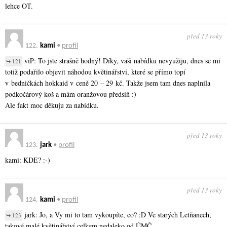
lehce OT.
před 13 roky
122.
kami
•
profil
viP: To jste strašně hodný! Díky, vaši nabídku nevyužiju, dnes se mi
↪ 121
totiž podařilo objevit náhodou květinářství, které se přímo topí
v bedničkách hokkaid v ceně 20 – 29 kč. Takže jsem tam dnes naplnila
podkočárový koš a mám oranžovou předsíň :)
Ale fakt moc děkuju za nabídku.
před 13 roky
123.
jark
•
profil
kami: KDE? :-)
před 13 roky
124.
kami
•
profil
jark: Jo, a Vy mi to tam vykoupíte, co? :D Ve starých Letňanech,
↪ 123
takové malé květinářství celkem nedaleko od ÚMČ.