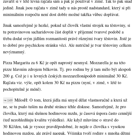
zavařit si v létě levná rajčata sám a pak je používat v zimě. Tak to pak snad
jedině. Jinak jsou rajčata v zimě tady u nás prostě nadstandard, který si při
minimálním rozpočtu není dost dobře možné takřka vůbec dopřávat.
Jinak samozřejmě je hezké, pokud už člověk vlastní strojek na těstoviny, si
tu potravinovou sacharidovou část dopřát v příjemné tvarové podobě a
třeba dodat svým jídlům rozmanitosti právě různými tvary těstovin. Jistě je
to dobré pro psychickou stránku věci. Ale nutričně je tvar těstoviny celkem
nevýznamný.
Pizza Margarita za 6 Kč je opět naprostý nesmysl. Mozzarella je na této
pizze hlavním zdrojem bílkovin. Tj. pro rodinu by jí tam mělo být alespoň
200 g. Což je i u levných českých mozzarellonápodob minimálně 30 Kč.
Rajčata viz. výše, opět kolem 30 Kč na pizzu (nyní, v zimě, v létě to
pochopitelně je méně).
MilosH: O tom, která jídla má smysl dělat vlastnoručně a která už
↪ 149
ne, se tu psalo tuším na druhé stránce téhle diskuse. Samozřejmě, že pro
člověka, který má slušnou hodinovou mzdu, je časová úspora často cennější
(teď nezohledňuju kvalitu výsledku). Ale když mluvíme o stravě do
30 Kč/den, tak je vysoce pravděpodobné, že nejde o člověka s vysokou
hodinovou mzdou, ale právě naopak. Výjimku tvoří rodiny s mnoha dětmi