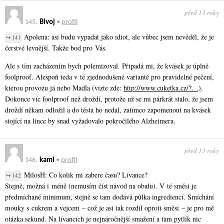
před 13 roky
145.
Bivoj
•
profil
Apolena: asi budu vypadat jako idiot, ale vůbec jsem nevěděl, že je
↪ 141
čerstvé levnější. Takže bod pro Vás.
Ale s tím zacházením bych polemizoval. Připadá mi, že kvásek je úplně
foolproof. Alespoň teda v té zjednodušené variantě pro pravidelné pečení,
kterou provozu já nebo Madla (vizte zde:
http://www.cuketka.cz/?…)
.
Dokonce víc foolproof než droždí, protože už se mi párkrát stalo, že jsem
droždí někam odložil a do těsta ho nedal, zatímco zapomenout na kvásek
stojící na lince by snad vyžadovalo pokročilého Alzheimera.
před 13 roky
146.
kami
•
profil
MilosH: Co kolik mi zabere času? Lívance?
↪ 142
Stejně, možná i méně (nemusím číst návod na obalu). V té směsi je
předmíchané minimum, stejně se tam dodává půlka ingrediencí. Smíchání
mouky s cukrem a vejcem – což je asi tak rozdíl oproti směsi – je pro mě
otázka sekund. Na lívancích je nejnáročnější smažení a tam pytlík nic