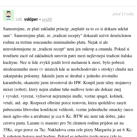
před 13 roky
148.
vskiper
•
profil
Samozrejme, ze plati zakladni princip „neplatit za to co si dokazu udelat
sam“. Samozrejme plati, ze „tradicni recepty“ dokazali uzivit deseticlenou
rodinu za tretinu soucasneho minimalniho platu. Nejak si ale
neuvedomujeme ze „tradicni recept“ neni jen oukrop a cmunda. Pokud si
troufnete zacit od zakladnich surovin patri mezi nejlevnejsi tradicni italska
kuchyne. Nez si lide zvykli jezdit lovit melanom k mori, bylo pobrezi
stredozemniho more (v mistech kde se neobchodovalo s otroky) chudsi nez
zakarpatske poloniny. Jakmile jsem se shrabal z jednoho zivotniho
karambolu, okamzite jsem investoval do HW. Koupil jsem silny stojanovy
mixer (robot), ktery nejen utahne tuhe nudlove testo ale dokaze znej
i vyvalet, vyrezat, vylisovat nejruznejsi nudle, vcetne spaget, kolinek,
vrtuli, atd. atp. Rozpocet olbrimi porce testovin, ktera spolehlive zasyti
pubescenta libovolne konfekcni velikosti, vcetne jednoduche omacky (neco
mezi aglio-olio a arrabiata) je cca 6 Kc. BTW nic neni tak dobre, jako
cerstva pasta. Lazane (s masem) pro 5ti clennou rodinu prijdou asi na
35Kc, ergo porce za 7kc. Nakladova cena cele pizzy Margarita je asi 6 Kc.
S robotem hotovo pod hodinu. Pokud se nebojite tvrde prace (jde to