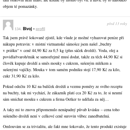
objem té pomazánky.
před 13 roky
134.
Bivoj
•
profil
Tak jsem právě šokovaně zjistil, kde všude je možné vyhazovat peníze při
nákupu potravin: v místní vietnamské sámošce jsem našel „buchty
v prášku“ v ceně 44,90 Kč za 0,5 kg (plus sáček droždí). Voda, olej a
povidla/tvaroh/mák se samozřejmě musí dodat, takže za těch 44,90 Kč si
člověk kupuje droždí a směs mouky s cukrem, sušeným mlékem a
sušenými vajíčky. Mouka v tom samém podniku stojí 17,90 Kč za kilo,
cukr 31,90 Kč za kilo.
Pokud odečtu 10 Kč na balíček droždí a vezmu poměry ze svého receptu
na buchty, tak mi vychází, že zákazník platí cca 20 Kč za to, že si neumí
sám smíchat mouku s cukrem a firma Oetker to udělala za něj…
A taky mi to znovu připomenulo nenápadný půvab kvásku – cena toho
sušeného droždí není v celkové ceně surovin vůbec zanedbatelná.
Omlouvám se za trivialitu, ale fakt mne šokovalo, že tento produkt existuje