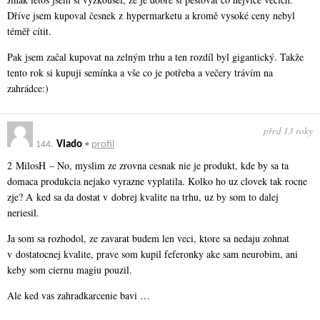
Dříve jsem kupoval česnek z hypermarketu a kromě vysoké ceny nebyl
téměř cítit.
Pak jsem začal kupovat na zelným trhu a ten rozdíl byl gigantický. Takže
tento rok si kupuji semínka a vše co je potřeba a večery trávím na
zahrádce:)
před 13 roky
144.
Vlado
•
profil
2 MilosH – No, myslim ze zrovna cesnak nie je produkt, kde by sa ta
domaca produkcia nejako vyrazne vyplatila. Kolko ho uz clovek tak rocne
zje? A ked sa da dostat v dobrej kvalite na trhu, uz by som to dalej
neriesil.
Ja som sa rozhodol, ze zavarat budem len veci, ktore sa nedaju zohnat
v dostatocnej kvalite, prave som kupil feferonky ake sam neurobim, ani
keby som ciernu magiu pouzil.
Ale ked vas zahradkarcenie bavi …