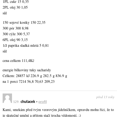
1PL cukr 15 0,35
2PL olej 30 1,05
sůl
150 sojové kostky 150 22,35
300 pór 300 8,98
300 rýže 300 5,37
6PL olej 90 3,15
1čl paprika sladká mletá 5 0,81
sůl
cena celkem 111,4Kč
energie bílkoviny tuky sacharidy
Celkem: 28857 kJ 226.9 g 282.5 g 836.9 g
na 1 porci 7214 56,8 70,63 209,23
před 13 roky
129.
chutacek
•
profil
Kami, smekám před tvým vzorovým jídelníčkem, opravdu mohu říci, že to
je skutečné umění a přitom stačí trocha vědomostí. ;)