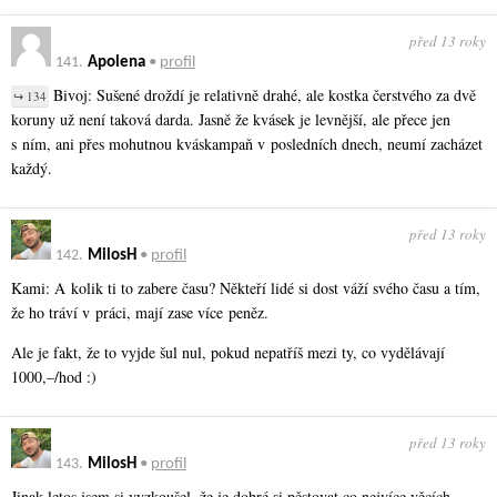
před 13 roky
141.
Apolena
•
profil
Bivoj: Sušené droždí je relativně drahé, ale kostka čerstvého za dvě
↪ 134
koruny už není taková darda. Jasně že kvásek je levnější, ale přece jen
s ním, ani přes mohutnou kváskampaň v posledních dnech, neumí zacházet
každý.
před 13 roky
142.
MilosH
•
profil
Kami: A kolik ti to zabere času? Někteří lidé si dost váží svého času a tím,
že ho tráví v práci, mají zase více peněz.
Ale je fakt, že to vyjde šul nul, pokud nepatříš mezi ty, co vydělávají
1000,–/hod :)
před 13 roky
143.
MilosH
•
profil
Jinak letos jsem si vyzkoušel, že je dobré si pěstovat co nejvíce věcích.