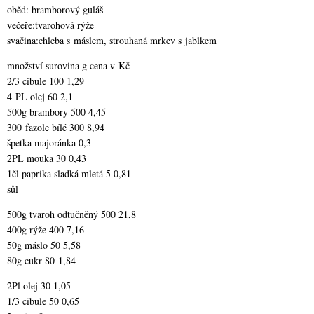
oběd: bramborový guláš
večeře:tvarohová rýže
svačina:chleba s máslem, strouhaná mrkev s jablkem
množství surovina g cena v Kč
2/3 cibule 100 1,29
4 PL olej 60 2,1
500g brambory 500 4,45
300 fazole bílé 300 8,94
špetka majoránka 0,3
2PL mouka 30 0,43
1čl paprika sladká mletá 5 0,81
sůl
500g tvaroh odtučněný 500 21,8
400g rýže 400 7,16
50g máslo 50 5,58
80g cukr 80 1,84
2Pl olej 30 1,05
1/3 cibule 50 0,65