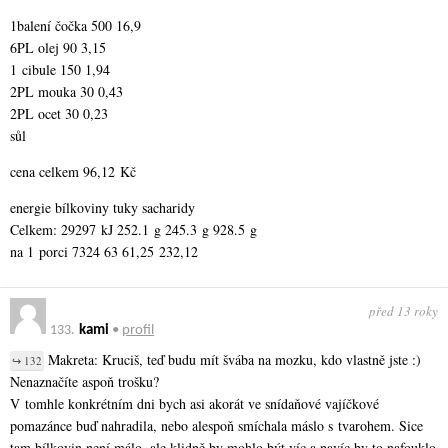
1balení čočka 500 16,9
6PL olej 90 3,15
1 cibule 150 1,94
2PL mouka 30 0,43
2PL ocet 30 0,23
sůl
cena celkem 96,12 Kč
energie bílkoviny tuky sacharidy
Celkem: 29297 kJ 252.1 g 245.3 g 928.5 g
na 1 porci 7324 63 61,25 232,12
před 13 roky
133.
kami
•
profil
Makreta: Kruciš, teď budu mít švába na mozku, kdo vlastně jste :)
↪ 132
Nenaznačíte aspoň trošku?
V tomhle konkrétním dni bych asi akorát ve snídaňové vajíčkové
pomazánce buď nahradila, nebo alespoň smíchala máslo s tvarohem. Sice
tam bílkovin není málo, ale klidně by mohlo být víc a navíc by to nafouklo