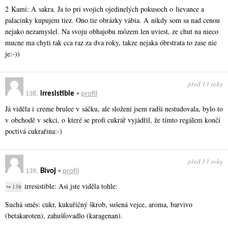
2 Kami: A sakra. Ja to pri svojich ojedinelých pokusoch o lievance a
palacinky kupujem tiez. Ono tie obrázky vábia. A nikdy som sa nad cenou
nejako nezamyslel. Na svoju obhajobu môzem len uviest, ze chut na nieco
mucne ma chyti tak cca raz za dva roky, takze nejaka óbrstrata to zase nie
je:-))
před 13 roky
138.
irresistible
•
profil
Já viděla i creme brulee v sáčku, ale složení jsem radši nestudovala, bylo to
v obchodě v sekci, o které se profi cukrář vyjádřil, že tímto regálem končí
poctivá cukrařina:-)
před 13 roky
139.
Bivoj
•
profil
irresistible: Asi jste viděla tohle:
↪ 138
Suchá směs: cukr, kukuřičný škrob, sušená vejce, aroma, barvivo
(betakaroten), zahušťovadlo (karagenan).