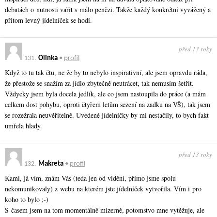
debatách o nutnosti vařit s málo penězi. Takže každý konkrétní vyvážený a
přitom levný jídelníček se hodí.
před 13 roky
131.
Olinka
•
profil
Když to tu tak čtu, ne že by to nebylo inspirativní, ale jsem opravdu ráda,
že přestože se snažím za jídlo zbytečně neutrácet, tak nemusím šetřit.
Vždycky jsem byla docela jedlík, ale co jsem nastoupila do práce (a mám
celkem dost pohybu, oproti čtyřem letům sezení na zadku na VŠ), tak jsem
se rozežrala neuvěřitelně. Uvedené jídelníčky by mi nestačily, to bych fakt
umřela hlady.
před 13 roky
132.
Makreta
•
profil
Kami, já vím, znám Vás (teda jen od vidění, přímo jsme spolu
nekomunikovaly) z webu na kterém jste jídelníček vytvořila. Vím i pro
koho to bylo ;-)
S časem jsem na tom momentálně mizerně, potomstvo mne vytěžuje, ale