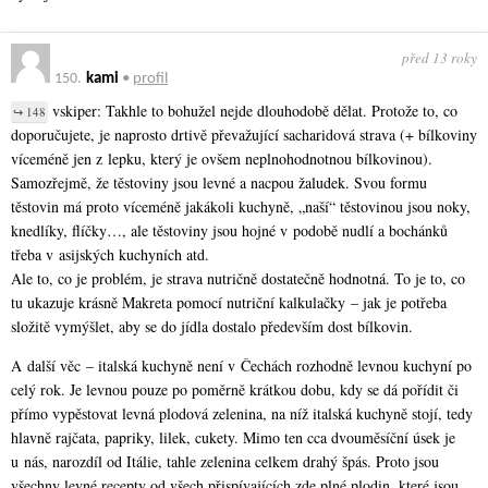
před 13 roky
150.
kami
•
profil
vskiper: Takhle to bohužel nejde dlouhodobě dělat. Protože to, co
↪ 148
doporučujete, je naprosto drtivě převažující sacharidová strava (+ bílkoviny
víceméně jen z lepku, který je ovšem neplnohodnotnou bílkovinou).
Samozřejmě, že těstoviny jsou levné a nacpou žaludek. Svou formu
těstovin má proto víceméně jakákoli kuchyně, „naší“ těstovinou jsou noky,
knedlíky, flíčky…, ale těstoviny jsou hojné v podobě nudlí a bochánků
třeba v asijských kuchyních atd.
Ale to, co je problém, je strava nutričně dostatečně hodnotná. To je to, co
tu ukazuje krásně Makreta pomocí nutriční kalkulačky – jak je potřeba
složitě vymýšlet, aby se do jídla dostalo především dost bílkovin.
A další věc – italská kuchyně není v Čechách rozhodně levnou kuchyní po
celý rok. Je levnou pouze po poměrně krátkou dobu, kdy se dá pořídit či
přímo vypěstovat levná plodová zelenina, na níž italská kuchyně stojí, tedy
hlavně rajčata, papriky, lilek, cukety. Mimo ten cca dvouměsíční úsek je
u nás, narozdíl od Itálie, tahle zelenina celkem drahý špás. Proto jsou
všechny levné recepty od všech přispívajících zde plné plodin, které jsou