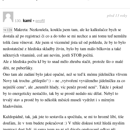
před 13 roky
130.
kami
•
profil
Makreta: Nezkoušela, koukla jsem tam, ale ke kalkulačce bych se
↪ 128
dostala až po registraci či co a do toho se mi nechce a ani tomu teď nemůžu
tolik času věnovat. Ale jsem si víceméně jista už od pohledu, že by to bylo
nedostatečné z hlediska skladby živin, bylo by tam málo bílkovin a také
některých vitamínů, což ani nevím, jestli STOB počítá.
Ale z hlediska počtu kJ by to snad mělo zhruba stačit, protože šlo o malé
děti, ne puberťáky.
Ono tam ale zadání bylo jaksi opačné, než se teď k mému jídelníčku vlivem
Novy tak trochu „přilepilo“:) – ne „vytvoření vyváženého jídelníčku za co
nejnižší cenu“, ale „neumřít hlady, víc peněz prostě není“. Takže i pokud
by to energeticky nestačilo, tak by se prostě nedalo nic dělat. Nebyl to
trvalý stav a prostě by to několik měsíců museli vydržet i s mírným
hladověním.
Každopádně, tak, jak jste to sestavila a spočítala, se mi to hrozně líbí, tiše
doufám, že v tom budete pokračovat :) V téhle diskusi totiž hledá myslím
inspiraci dost lidí, já sama jsem na ni už dávala opakovaně odkaz při