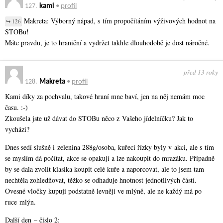
127.
kami
•
profil
Makreta: Výborný nápad, s tím propočítáním výživových hodnot na
↪ 126
STOBu!
Máte pravdu, je to hraniční a vydržet takhle dlouhodobě je dost náročné.
před 13 roky
128.
Makreta
•
profil
Kami díky za pochvalu, takové hraní mne baví, jen na něj nemám moc
času. :-)
Zkoušela jste už dávat do STOBu něco z Vašeho jídelníčku? Jak to
vychází?
Dnes sedí slušně i zelenina 288g/osoba, kuřecí řízky byly v akci, ale s tím
se myslím dá počítat, akce se opakují a lze nakoupit do mrazáku. Případně
by se dala zvolit klasika koupit celé kuře a naporcovat, ale to jsem tam
nechtěla zohledňovat, těžko se odhaduje hnotnost jednotlivých částí.
Ovesné vločky kupuji podstatně levněji ve mlýně, ale ne každý má po
ruce mlýn.
Další den – číslo 2: