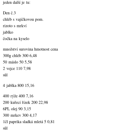
jeden další je tu:
Den č.3
chléb s vajíčkovou pom.
rizoto s mrkví
jablko
čočka na kyselo
množství surovina hmotnost cena
300g chléb 300 6,48
50 máslo 50 5,58
2 vejce 110 7,98
sůl
4 jablka 800 15,16
400 rýže 400 7,16
200 kuřecí řízek 200 22,98
6PL olej 90 3,15
300 mrkev 300 4,17
1čl paprika sladká mletá 5 0,81
sůl