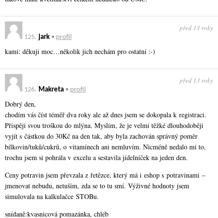
před 13 roky
125.
jark
•
profil
kami: děkuji moc…několik jich nechám pro ostatní :-)
před 13 roky
126.
Makreta
•
profil
Dobrý den,
chodím vás číst téměř dva roky ale až dnes jsem se dokopala k registraci.
Přispěji svou troškou do mlýna. Myslím, že je velmi těžké dlouhodoběji
vyjít s částkou do 30Kč na den tak, aby byla zachován správný poměr
bílkovin/tuků/cu­krů, o vitamínech ani nemluvím. Nicméně nedalo mi to,
trochu jsem si pohrála v excelu a sestavila jídelníček na jeden den.
Ceny potravin jsem převzala z řetězce, který má i eshop s potravinami –
jmenovat nebudu, netuším, zda se to tu smí. Výživné hodnoty jsem
simulovala na kalkulačce STOBu.
snídaně:kvasnicová pomazánka, chléb