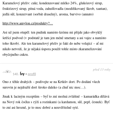
Karamelový přeliv: cukr, kondenzované mléko 24%, glukózový sirup,
fruktózový sirup, pitná voda, zahušťovadla (modifikovaný škrob, xantan),
jedlá sůl, konzervant (sorbát draselný), aroma, barvivo (annato)
http://www.amylon.cz/produkty?…
Asi už jsem otupěl: ten pudink namísto krému mi přijde jako obvyklý
šetřící podvod (v podstatě je tam jen méně smetany a asi vajec a namísto
toho škrob). Ale ten karamelový přeliv je fakt do nebe volající – ať mi
nikdo netvrdí, že je nějaká úspora použít tohle místo zkaramelizování
obyčejného cukru.
před 13 roky
140.
Ívy
•
profil
Ono z těhle drahých – podívejte se na Krtkův dort. Po dodání všech
surovin je nejdražší dort široko daleko (a chuť nic moc…).
Jinak k laciným receptům – byť to zní možná zvláštně – kamarádka dělává
na Nový rok čočku s rýží a rozinkami (a kardamon, sůl, pepř, česnek). Byť
to zní asi hrozně, je to moc dobré a neuvěřitelně syté.