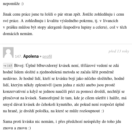
nepomůže :)
Jinak cenu práce jsme tu řešili o pár stran zpět. Jistěže zohledňuju i cenu
své práce. A zohleďnuju i kvalitu výsledného pokrmu, tj. v lívancích
v prášku můžou být stopy alergenů (kupodivu lupiny a celeru), což v těch
domácích nemám.
před 13 roky
147.
Apolena
•
profil
Bivoj: Úplně blbuvzdorný kvásek není, třífázové vedení se zdá
↪ 145
hodně lidem složité a zjednodušená metoda se začala šířit poměrně
nedávno. Je hodně lidí, kteří se kvásku bojí jako něčeho složitého, hodně
lidí, kterým někdy zplesnivěl (jsem jedna z nich) anebo jsou prostě
konzervativní a když se jednou naučili péct za pomoci droždí, nechtějí se
přeučovat na kvásek. Samozřejmě že tam, kde je cílem ušetřit i halíře, má
smysl dávat kvásek do čehokoli kynutého, ale pokud není rozpočet úplně
na hraně, je droždí položka, na které se může rozšoupnout :)
Sama proti kvásku nic nemám, i přes předchozí neúspěchy do toho jdu
znovu a znovu :)