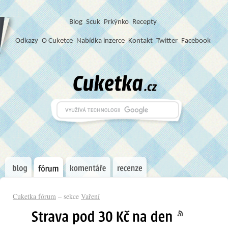
Blog
S
c
u
k
Prkýnko
Recepty
Odkazy
O Cuketce
Nabídka inzerce
Kontakt
Twitter
Facebook
Cuketka fórum
– sekce
Vaření