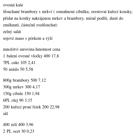
ovesná kaše
šťouchané brambory s mrkví ( osmahnout cibulku, orestovat kuřecí kousky,
přidat na kostky nakrájenou mrkev a brambory, mírně podlít, dusit do
změknutí, částečně rozšťouchat)
zelný salát
sojové maso s pórkem a rýží
množství surovina hmotnost cena
1 balení ovesné vločky 400 17,8
7PL cukr 105 2,41
50 máslo 50 5,58
800g brambory 500 7,12
300g mrkev 300 4,17
150g cibule 150 1,94
6PL olej 90 3,15
200 kuřecí prsní řízek 200 22,98
sůl
400 zelí 400 3,96
2 PL ocet 30 0,23