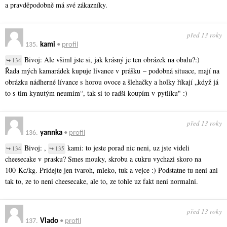
a pravděpodobně má své zákazníky.
před 13 roky
135.
kami
•
profil
Bivoj: Ale všiml jste si, jak krásný je ten obrázek na obalu?:)
↪ 134
Řada mých kamarádek kupuje lívance v prášku – podobná situace, mají na
obrázku nádherné lívance s horou ovoce a šlehačky a holky říkají „když já
to s tim kynutým neumím“, tak si to radši koupím v pytlíku" :)
před 13 roky
136.
yannka
•
profil
Bivoj: ,
kami: to jeste porad nic neni, uz jste videli
↪ 134
↪ 135
cheesecake v prasku? Smes mouky, skrobu a cukru vychazi skoro na
100 Kc/kg. Pridejte jen tvaroh, mleko, tuk a vejce :) Podstatne tu neni ani
tak to, ze to neni cheesecake, ale to, ze tohle uz fakt neni normalni.
před 13 roky
137.
Vlado
•
profil