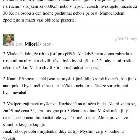
i s rucnim strojkem za 600Kc), nebo v lepsich casech investujete muzete za
30 Kc na osobu a den hodne pochutnat nebo i pribrat. Mimochodem
zpocitejte si marzi vasi oblibene pizzerie.
před 13 roky
149.
MilosH
•
profil
2 Vlado: Je fakt, že trh to jistí pro příště. Ale když mám doma zahradu a
roste mi na ní v této chvíli tráva, bylo by asi přínosnější, aby na ni rostlo
něco k užitku. V této chvíli z toho má radost jen pes:)
2 Kami: Přípravu – měl jsem na mysli i jiná jídla kromě lívanců. Ale jinak
ano, pokud bych měl váhat mezi sáčkem nebo to udělat ze surovin, ani
bych neváhal.
2 Vskiper: zajímavá myšlenka. Rozhodně na ní něco bude. Ale přiznám se,
zaráží mě cena 35,– za Lasagne pro 5-členou rodinu. Možná mám jiný
recept, nebo neumím počítat, ale vychází mě to více. Ale je pravda, že
samotné lasagne kupuji.
Jinak robot je dobrá myšlenka, díky za tip. Myslím, že ji v budounu
využiji.