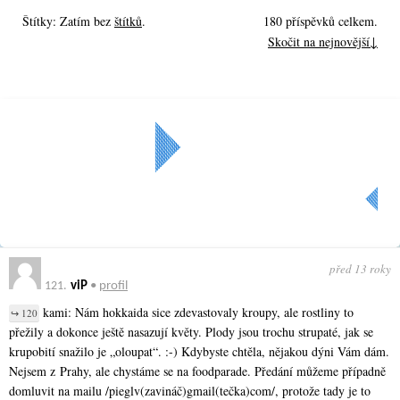
Štítky: Zatím bez
štítků
.
180 příspěvků celkem.
Skočit na nejnovější↓
Další »
« Předchozí
Aktuální strana: 5 z
6
před 13 roky
121.
viP
•
profil
kami: Nám hokkaida sice zdevastovaly kroupy, ale rostliny to
↪ 120
přežily a dokonce ještě nasazují květy. Plody jsou trochu strupaté, jak se
krupobití snažilo je „oloupat“. :-) Kdybyste chtěla, nějakou dýni Vám dám.
Nejsem z Prahy, ale chystáme se na foodparade. Předání můžeme případně
domluvit na mailu /pieglv(zavináč)gma­il(tečka)com/, protože tady je to