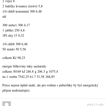
2 vejce 8
2 balíčky kvasnice čerstvé 5,8
1/4 chléb konzumní 300 6,48
sůl
300 mrkev 300 4,17
1 jablko 250 4,8
1Pl olej 15 0,52
1/4 chléb 300 6,48
50 máslo 50 5,58
celkem Kč 98,23
energie bílkoviny tuky sacharidy
celkem 30169 kJ 246.8 g 206.3 g 1075,4
na 1 osobu 7542,25 61,7 51,58 268,85
Porce nejsou úplně malé, ale pro rodinu s puberťáky by byl energetický
příjem nedostačující.
před 13 roky