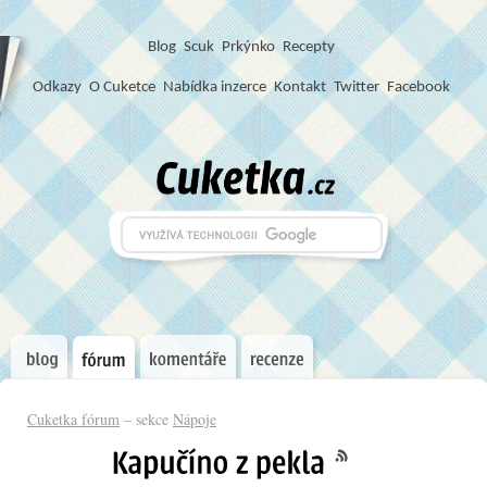
Blog
S
c
u
k
Prkýnko
Recepty
Odkazy
O Cuketce
Nabídka inzerce
Kontakt
Twitter
Facebook
Cuketka fórum
– sekce
Nápoje