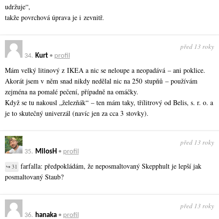
udržuje“,
takže povrchová úprava je i zevnitř.
před 13 roky
34.
Kurt
•
profil
Mám velký litinový z IKEA a nic se neloupe a neopadává – ani poklice.
Akorát jsem v něm snad nikdy nedělal nic na 250 stupňů – používám
zejména na pomalé pečení, případně na omáčky.
Když se tu nakousl „železňák“ – ten mám taky, třílitrový od Belis, s. r. o. a
je to skutečný univerzál (navíc jen za cca 3 stovky).
před 13 roky
35.
MilosH
•
profil
farfalla: předpokládám, že neposmaltovaný Skepphult je lepší jak
↪ 31
posmaltovaný Staub?
před 13 roky
36.
hanaka
•
profil