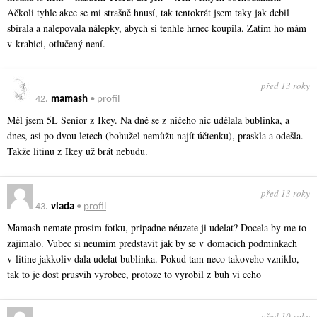
Ačkoli tyhle akce se mi strašně hnusí, tak tentokrát jsem taky jak debil
sbírala a nalepovala nálepky, abych si tenhle hrnec koupila. Zatím ho mám
v krabici, otlučený není.
před 13 roky
42.
mamash
•
profil
Měl jsem 5L Senior z Ikey. Na dně se z ničeho nic udělala bublinka, a
dnes, asi po dvou letech (bohužel nemůžu najít účtenku), praskla a odešla.
Takže litinu z Ikey už brát nebudu.
před 13 roky
43.
vlada
•
profil
Mamash nemate prosim fotku, pripadne néuzete ji udelat? Docela by me to
zajimalo. Vubec si neumim predstavit jak by se v domacich podminkach
v litine jakkoliv dala udelat bublinka. Pokud tam neco takoveho vzniklo,
tak to je dost prusvih vyrobce, protoze to vyrobil z buh vi ceho
před 10 roky