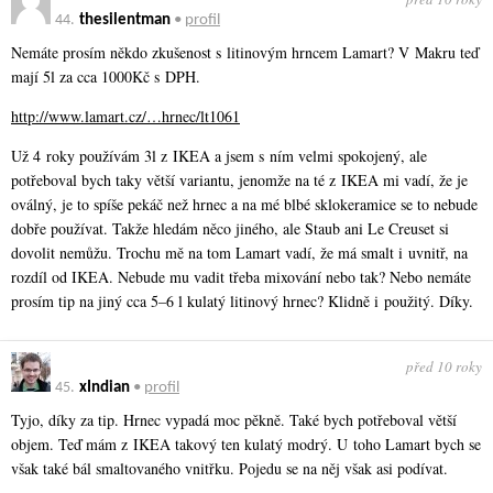
44.
thesilentman
•
profil
Nemáte prosím někdo zkušenost s litinovým hrncem Lamart? V Makru teď
mají 5l za cca 1000Kč s DPH.
http://www.lamart.cz/…hrnec/lt1061
Už 4 roky používám 3l z IKEA a jsem s ním velmi spokojený, ale
potřeboval bych taky větší variantu, jenomže na té z IKEA mi vadí, že je
oválný, je to spíše pekáč než hrnec a na mé blbé sklokeramice se to nebude
dobře používat. Takže hledám něco jiného, ale Staub ani Le Creuset si
dovolit nemůžu. Trochu mě na tom Lamart vadí, že má smalt i uvnitř, na
rozdíl od IKEA. Nebude mu vadit třeba mixování nebo tak? Nebo nemáte
prosím tip na jiný cca 5–6 l kulatý litinový hrnec? Klidně i použitý. Díky.
před 10 roky
45.
xIndian
•
profil
Tyjo, díky za tip. Hrnec vypadá moc pěkně. Také bych potřeboval větší
objem. Teď mám z IKEA takový ten kulatý modrý. U toho Lamart bych se
však také bál smaltovaného vnitřku. Pojedu se na něj však asi podívat.