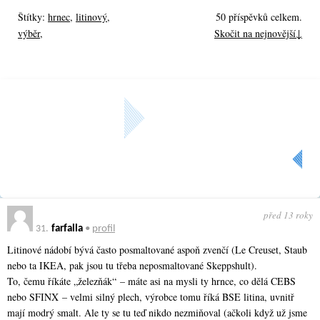
Štítky:
hrnec
,
litinový
,
50 příspěvků celkem.
výběr
,
Skočit na nejnovější↓
« Předchozí
Aktuální strana: 2 z
2
před 13 roky
31.
farfalla
•
profil
Litinové nádobí bývá často posmaltované aspoň zvenčí (Le Creuset, Staub
nebo ta IKEA, pak jsou tu třeba neposmaltované Skeppshult).
To, čemu říkáte „železňák“ – máte asi na mysli ty hrnce, co dělá CEBS
nebo SFINX – velmi silný plech, výrobce tomu říká BSE litina, uvnitř
mají modrý smalt. Ale ty se tu teď nikdo nezmiňoval (ačkoli když už jsme