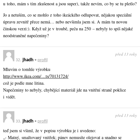
u toho, mám s tím zkušenost a jsou super), takže nevím, co by se tu pletlo?
Jo a netuším, co se mohlo z toho ikeáckého odlupovat, nějakou speciální
úpravu zevnitř přece nemá… nebo nevšimla jsem si. A mám tu novou
čínskou verzi:). Když už je v troubě, peču na 250 – nebyly to spíš nějaké
neodstraněné napečeniny?
před 13 roky
32.
jhadh
•
profil
Mluvím o tomhle výrobku
http://www.ikea.com/…ts/70131724/
což je podle mne litina.
Napečeniny to nebyly, chybějící materiál jde na vnitřní straně poklice
i vidět.
před 13 roky
33.
jhadh
•
profil
teď jsem si všiml, že v popisu výrobku je i uvedeno:
„- Matný, smaltovaný vnitřek; pánev nemusíte olejovat a snadno se