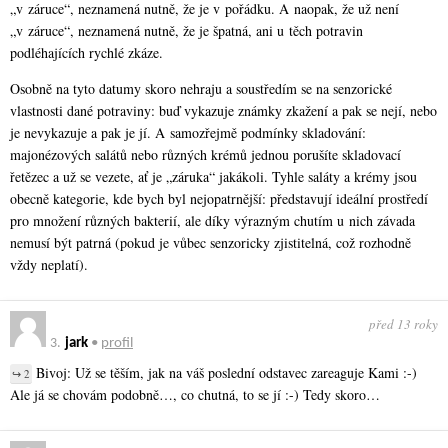
„v záruce“, neznamená nutně, že je v pořádku. A naopak, že už není
„v záruce“, neznamená nutně, že je špatná, ani u těch potravin
podléhajících rychlé zkáze.
Osobně na tyto datumy skoro nehraju a soustředím se na senzorické
vlastnosti dané potraviny: buď vykazuje známky zkažení a pak se nejí, nebo
je nevykazuje a pak je jí. A samozřejmě podmínky skladování:
majonézových salátů nebo různých krémů jednou porušíte skladovací
řetězec a už se vezete, ať je „záruka“ jakákoli. Tyhle saláty a krémy jsou
obecně kategorie, kde bych byl nejopatrnější: představují ideální prostředí
pro množení různých bakterií, ale díky výrazným chutím u nich závada
nemusí být patrná (pokud je vůbec senzoricky zjistitelná, což rozhodně
vždy neplatí).
před 13 roky
3.
jark
•
profil
Bivoj: Už se těším, jak na váš poslední odstavec zareaguje Kami :-)
↪ 2
Ale já se chovám podobně…, co chutná, to se jí :-) Tedy skoro…