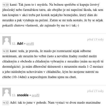
kami: Tak jsem to i myslela. Na bežnou spotřebu si kupuju čerstvý
↪ 10
jihočeský nebo farmářskou tatru, ale obojího je mi napečení škoda, tak sem
tam koupim v akci treba pet kostek nejakyho beznejsiho, který dám do
mrazáku a pak vytahuju na pečení. Zatim se mi teda nestalo, že by se nějak
pokazili chutove vlastnosti, ale zajimalo by me to i tak;-)
před 13 roky
12.
Adri
•
profil
kami: teda, je pravda, že maslo po rozmrazení nijak odborne
↪ 10
neskúmam, ale mrazím ho veľmi často a nevidím žiadny rozdiel medzi
chladeným z obchodu a chladeným vybraným z mrazáku (mám na mysli tú
deemulgáciu). ja mám dlhoročné skúsenosti s mrazením masla 1–2 mesiace
a jeho následným uchovávaím v chladničke, kým ho nezjeme natreté na
chlebe (10–14dní) a nepocižujem žiadnu ujmu na chuti.
před 13 roky
13.
snookie
•
profil
Adri: tak to jsme v pohode. Nam vystaci ve dvou maslo maximalne
↪ 12