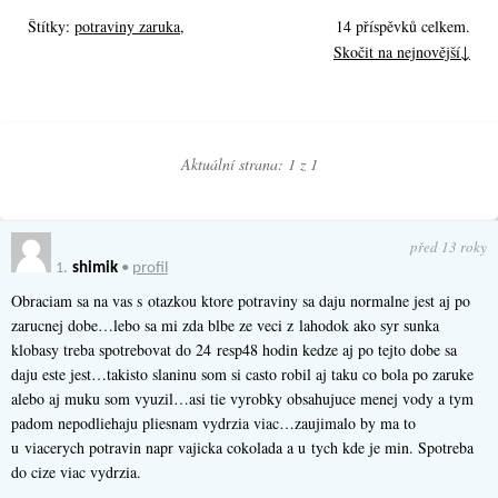
Štítky:
potraviny zaruka
,
14 příspěvků celkem.
Skočit na nejnovější↓
Aktuální strana: 1 z
1
před 13 roky
1.
shimik
•
profil
Obraciam sa na vas s otazkou ktore potraviny sa daju normalne jest aj po
zarucnej dobe…lebo sa mi zda blbe ze veci z lahodok ako syr sunka
klobasy treba spotrebovat do 24 resp48 hodin kedze aj po tejto dobe sa
daju este jest…takisto slaninu som si casto robil aj taku co bola po zaruke
alebo aj muku som vyuzil…asi tie vyrobky obsahujuce menej vody a tym
padom nepodliehaju pliesnam vydrzia viac…zaujimalo by ma to
u viacerych potravin napr vajicka cokolada a u tych kde je min. Spotreba
do cize viac vydrzia.