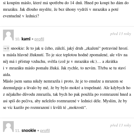
si koupím máslo, které má spotřebu do 14 dnů. Hned po koupi ho dám do
mrazáku. Jak dlouho myslíte, že bez úhony vydrží v mrazáku a poté
eventuelně v lednici?
před 13 roky
10.
kami
•
profil
snookie: Je to jak u čeho, záleží, jaký druh „zkažení“ potravině hrozí.
↪ 9
u másla hlavně žluknutí. To je sice teplotou hodně zpomalené, ale vliv na
něj má i přístup vzduchu, světla (což je v mrazáku ok:)… a zkrátka
i v mrazáku máslo pomalu žluká. Jak rychle, to nevím. Třeba se tu staví
aida.
Máslo jsem sama nikdy nemrazila i proto, že je to emulze a mrazem se
deemulguje a štvalo by mě, že by bylo mokré a trupelnaté. Ale kdybych ho
z nějakého důvodu zmrazila, tak bych ho pak použila po rozmrazení hned a
asi spíš do pečiva, aby neleželo rozmrazené v lednici déle. Myslím, že by
se víc kazilo po rozmrazení i kvůli té „mokrosti“.
před 13 roky
11.
snookie
•
profil