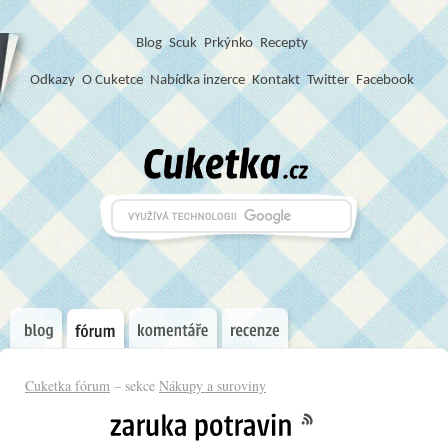
Blog
S
c
u
k
Prkýnko
Recepty
Odkazy
O Cuketce
Nabídka inzerce
Kontakt
Twitter
Facebook
Cuketka fórum
– sekce
Nákupy a suroviny