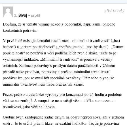
před 13 roky
2.
Bivoj
•
profil
Doufám, že si tématu všimne někdo z odborníků, např. kami, ohledně
konkrétních potravin.
V prvé řadě existuje formální rozdíl mezi „minimální trvanlivostí“ („best
before“) a „datum použitelnosti“ („spotřebujte do“, „use-by date“). „Datum
použitelnosti“ se používá u věcí podléhajících rychlé zkáze, takže to je
významnější indikátor. „Minimální trvanlivost“ se používá u většiny
ostatních. Zatímco potraviny s prošlým datem použitelnosti v žádném
případě nelze prodávat, potraviny s prošlou minimální trvanlivostí
prodávat lze, pouze musí být speciálně označeny. Už z toho plyne, že
minimální trvanlivost není třeba brát až tak vážně.
Pozor, pečivo a cukrářské výrobky pro konzumaci do 24 hodin a podobné
věci se neoznačují. A naopak se neoznačují věci s takřka neomezenou
trvanlivostí, jako většina lihovin.
Osobně bych každopádně žádné datum na obalu nepřeceňoval ani v jednom
směru. Je to určitá právní fikce, ne exaktní indikátor. To, že je potravina