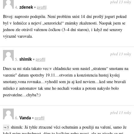
před 13 roky
4.
zdenek
•
profil
Bivoj: naprosto podepíšu. Není problém sníst 14 dní prošlý jogurt pokud
byl v ledničce a nejeví „senzorické“ známky zkaženosti. Naopak jsem se
jednou zle otrávil vařenou čočkou (3–4 dni starou), i když mé senzory
výrazně varovala.
před 13 roky
5.
shimik
•
profil
Dnes sa mi stala takato vec:v chladnicke som nasiel „stratenu“ smotanu na
varenie" datum spotreby 19.11…otvorim a konzistencia hustej kyslej
smotany,vona rovnaka…vyhodil som ju aj ked neviem…ked sme bravali
mlieko z automatov tak sme ho nechali vonku a potom nakyslo bolo
pozivatelne…chy­ba?:)
před 13 roky
6.
Vanda
•
profil
shimik: Já tyhle ztracené věci ochutnám a použiji na vaření, samo že
↪ 5
když mám pochybnost, dám to kočkám nebo psovi, ale ze zásady se mi