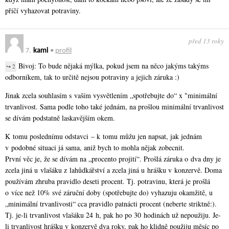
příčí vyhazovat potraviny.
před 13 roky
7.
kami
•
profil
Bivoj: To bude nějaká mýlka, pokud jsem na něco jakýms takýms
↪ 2
odborníkem, tak to určitě nejsou potraviny a jejich záruka :)
Jinak zcela souhlasím s vaším vysvětlením „spotřebujte do“ x "minimální
trvanlivost. Sama podle toho také jednám, na prošlou minimální trvanlivost
se dívám podstatně laskavějším okem.
K tomu poslednímu odstavci – k tomu můžu jen napsat, jak jednám
v podobné situaci já sama, aniž bych to mohla nějak zobecnit.
První věc je, že se dívám na „procento projití“. Prošlá záruka o dva dny je
zcela jiná u vlašáku z lahůdkářství a zcela jiná u hrášku v konzervě. Doma
používám zhruba pravidlo deseti procent. Tj. potravinu, která je prošlá
o více než 10% své záruční doby (spotřebujte do) vyhazuju okamžitě, u
„minimální trvanlivosti“ cca pravidlo patnácti procent (neberte striktně:).
Tj. je-li trvanlivost vlašáku 24 h, pak ho po 30 hodinách už nepoužiju. Je-
li trvanlivost hrášku v konzervě dva roky, pak ho klidně použiju měsíc po