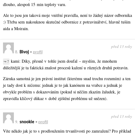
dlouho, alespoň 15 min teploty varu.
Ale to jsou jen taková moje vnitřní pravidla, není to žádný názor odborníka
:) Třeba sem nakouknou skutečné odbornice z potravinářství, hlavně tuším
aida a Moirain.
před 13 roky
8.
Bivoj
•
profil
kami: Díky, přesně v tohle jsem doufal – myslím, že mnohem
↪ 7
důležitější je ta faktická znalost procesů kažení u různých druhů potravin.
Záruka samotná je jen právní institut (kterému snad trochu rozumím) a ten
je tady dost k ničemu: jednak je to jak kanónem na vrabce a jednak je
obvykle problém s dokazováním (pokud si něčím zkazím žaludek, je
zpravidla klíčový důkaz v době zjištění problému už snězen).
před 13 roky
9.
snookie
•
profil
Víte někdo jak je to s prodloužením trvanlivosti po zamražení? Pro příklad