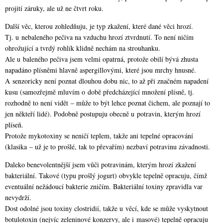
projití záruky, ale už ne čtvrt roku.
Další věc, kterou zohledňuju, je typ zkažení, které dané věci hrozí.
Tj. u nebaleného pečiva na vzduchu hrozí ztvrdnutí. To není ničím
ohrožující a tvrdý rohlík klidně nechám na strouhanku.
Ale u baleného pečiva jsem velmi opatrná, protože obilí bývá zhusta
napadáno plísněmi hlavně aspergillovými, které jsou mrchy hnusné.
A senzoricky není poznat dlouhou dobu nic, to až při značném napadení
kusu (samozřejmě mluvím o době předcházející množení plísně, tj.
rozhodně to není vidět – může to být lehce poznat čichem, ale poznají to
jen někteří lidé). Podobně postupuju obecně u potravin, kterým hrozí
plíseň.
Protože mykotoxiny se neničí teplem, takže ani tepelné opracování
(klasika – už je to prošlé, tak to převařím) nezbaví potravinu závadnosti.
Daleko benevolentnější jsem vůči potravinám, kterým hrozí zkažení
bakteriální. Takové (typu prošlý jogurt) obvykle tepelně opracuju, čímž
eventuální nežádoucí bakterie zničím. Bakteriální toxiny zpravidla var
nevydrží.
Dost odolné jsou toxiny clostridií, takže u věcí, kde se může vyskytnout
botulotoxin (nejvíc zeleninové konzervy, ale i masové) tepelně opracuju