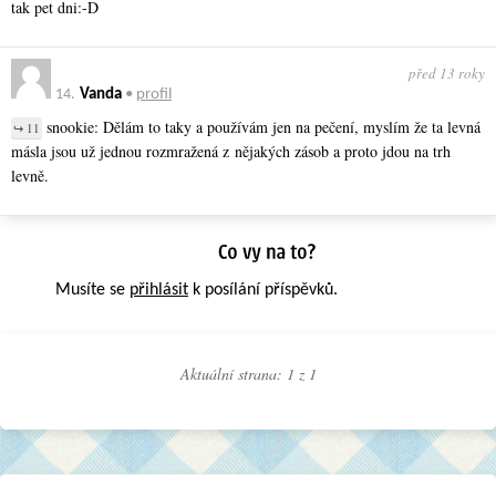
tak pet dni:-D
před 13 roky
14.
Vanda
•
profil
snookie: Dělám to taky a používám jen na pečení, myslím že ta levná
↪ 11
másla jsou už jednou rozmražená z nějakých zásob a proto jdou na trh
levně.
Musíte se
přihlásit
k posílání příspěvků.
Aktuální strana: 1 z
1