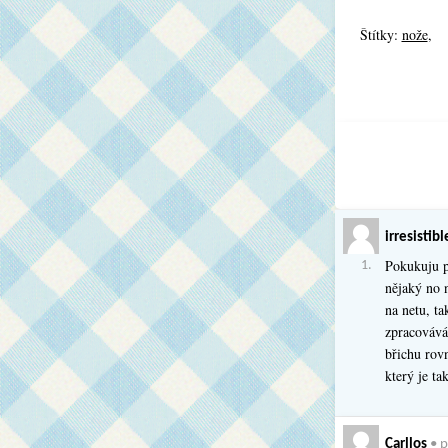
Štítky:
nože
,
irresistibl
Pokukuju p
1.
nějaký no 
na netu, ta
zpracovává
břichu rov
který je ta
Carllos
•
p