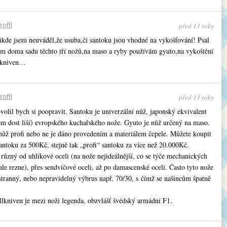
před 13 roky
rofil
ikde jsem neuváděl,že usuba,či santoku jsou vhodné na vykošťování! Psal
m doma sadu těchto tří nožů,na maso a ryby používám gyuto,na vykoštění
lkniven…
před 13 roky
rofil
olil bych si poopravit. Santoku je univerzální nůž, japonský ekvivalent
rem dost liší) evropského kuchařského nože. Gyuto je nůž určený na maso.
 nůž profi nebo ne je dáno provedením a materiálem čepele. Můžete koupit
antoku za 500Kč, stejně tak „profi“ santoku za více než 20.000Kč.
 různý od uhlíkové oceli (na nože nejideálnější, co se týče mechanických
 ale rezne), přes sendvičové oceli, až po damascenské oceli. Často tyto nože
stranný, nebo nepravidelný výbrus např. 70/30, s čímž se našincům špatně
llkniven je mezi noži legenda, obzvlášť švédský armádní F1.