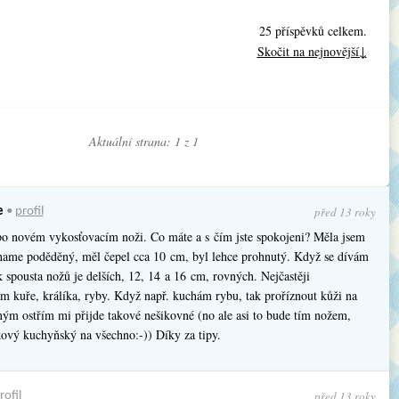
25 příspěvků celkem.
Skočit na nejnovější↓
Aktuální strana: 1 z
1
před 13 roky
e
•
profil
o novém vykosťovacím noži. Co máte a s čím jste spokojeni? Měla jsem
name poděděný, měl čepel cca 10 cm, byl lehce prohnutý. Když se dívám
k spousta nožů je delších, 12, 14 a 16 cm, rovných. Nejčastěji
m kuře, králíka, ryby. Když např. kuchám rybu, tak proříznout kůži na
ným ostřím mi přijde takové nešikovné (no ale asi to bude tím nožem,
kový kuchyňský na všechno:-)) Díky za tipy.
před 13 roky
rofil