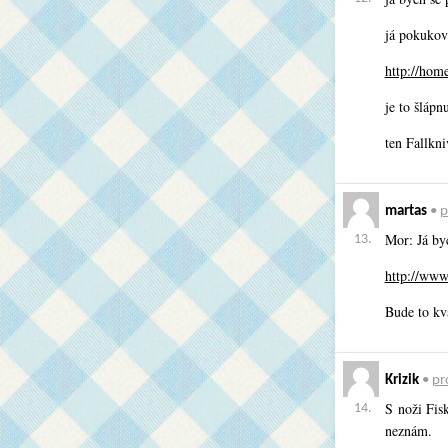
já pokukov
http://hom
je to šlápn
ten Fallkn
martas
•
p
Mor: Já by
13.
http://www
Bude to kva
Krizik
•
pro
S noži Fis
14.
neznám.