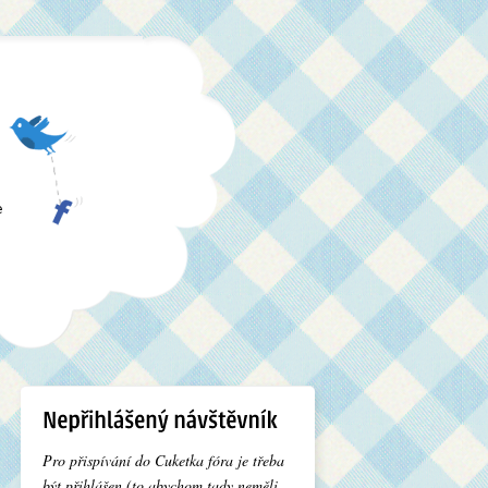
e
Pro přispívání do Cuketka fóra je třeba
být přihlášen (to abychom tady neměli