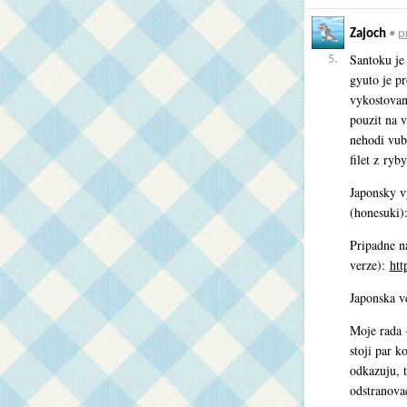
Zajoch
•
p
Santoku je 
5.
gyuto je pr
vykostovani
pouzit na v
nehodi vube
filet z ryb
Japonsky v
(honesuki)
Pripadne n
verze):
htt
Japonska v
Moje rada –
stoji par k
odkazuju, t
odstranov