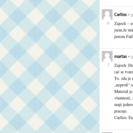
Carllos
•
p
Zajoch – n
6.
jsem,že má
potom Fal
martas
•
p
Zajoch: Dov
7.
(ač se tva
To, zda je
„neprofi“ s
Materiál je
vlastností,
mají jedno
pracuje.
Carllos: Fa