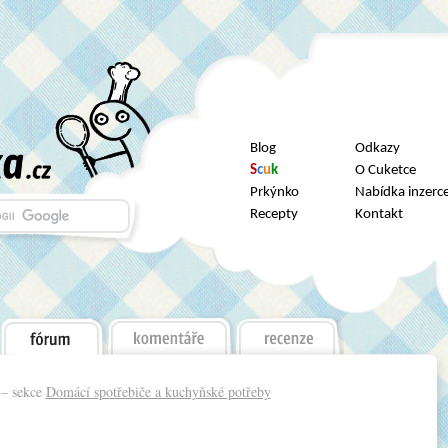
Blog
Odkazy
S
c
u
k
O Cuketce
Prkýnko
Nabídka inzerc
Recepty
Kontakt
– sekce
Domácí spotřebiče a kuchyňské potřeby