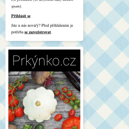
spam).
Přihlásit se
Jste u nás nová/ý? Před přihlášením je
se zaregistrovat
potřeba
.