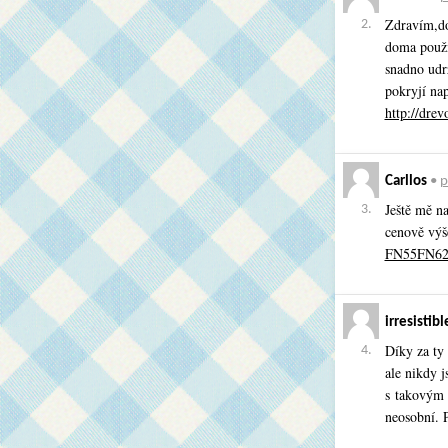
Zdravím,do
2.
doma použív
snadno udr
pokryjí na
http://drev
Carllos
•
p
Ještě mě na
3.
cenově výš
FN55FN62
irresistibl
Díky za ty 
4.
ale nikdy 
s takovým n
neosobní. 