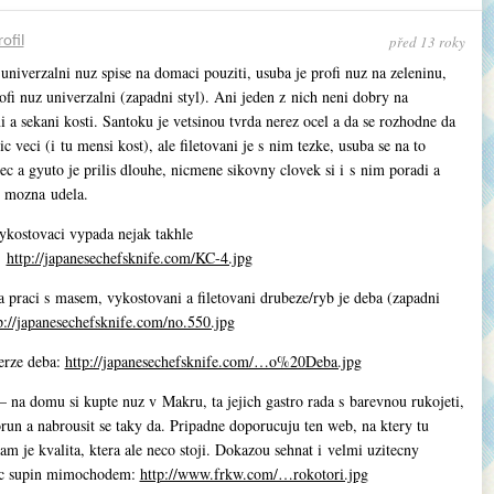
před 13 roky
rofil
univerzalni nuz spise na domaci pouziti, usuba je profi nuz na zeleninu,
ofi nuz univerzalni (zapadni styl). Ani jeden z nich neni dobry na
 a sekani kosti. Santoku je vetsinou tvrda nerez ocel a da se rozhodne da
ic veci (i tu mensi kost), ale filetovani je s nim tezke, usuba se na to
c a gyuto je prilis dlouhe, nicmene sikovny clovek si i s nim poradi a
y mozna udela.
ykostovaci vypada nejak takhle
:
http://japanesechefsknife.com/KC-4.jpg
a praci s masem, vykostovani a filetovani drubeze/ryb je deba (zapadni
p://japanesechefsknife.com/no.550.jpg
erze deba:
http://japanesechefsknife.com/…o%20Deba.jpg
 na domu si kupte nuz v Makru, ta jejich gastro rada s barevnou rukojeti,
orun a nabrousit se taky da. Pripadne doporucuju ten web, na ktery tu
am je kvalita, ktera ale neco stoji. Dokazou sehnat i velmi uzitecny
ac supin mimochodem:
http://www.frkw.com/…rokotori.jpg