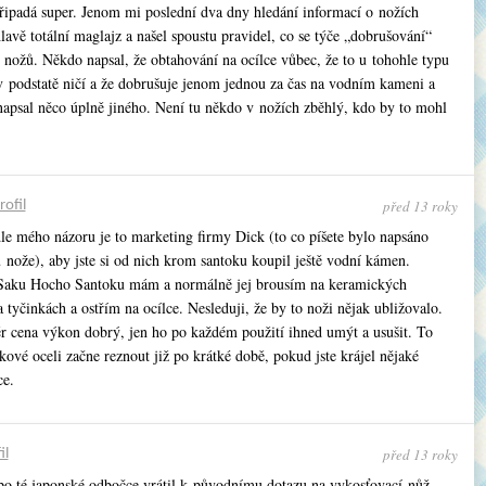
připadá super. Jenom mi poslední dva dny hledání informací o nožích
lavě totální maglajz a našel spoustu pravidel, co se týče „dobrušování“
 nožů. Někdo napsal, že obtahování na ocílce vůbec, že to u tohohle typu
 v podstatě ničí a že dobrušuje jenom jednou za čas na vodním kameni a
napsal něco úplně jiného. Není tu někdo v nožích zběhlý, kdo by to mohl
před 13 roky
rofil
le mého názoru je to marketing firmy Dick (to co píšete bylo napsáno
 nože), aby jste si od nich krom santoku koupil ještě vodní kámen.
aku Hocho Santoku mám a normálně jej brousím na keramických
tyčinkách a ostřím na ocílce. Nesleduji, že by to noži nějak ubližovalo.
r cena výkon dobrý, jen ho po každém použití ihned umýt a usušit. To
íkové oceli začne reznout již po krátké době, pokud jste krájel nějaké
ce.
před 13 roky
il
 po té japonské odbočce vrátil k původnímu dotazu na vykosťovací nůž