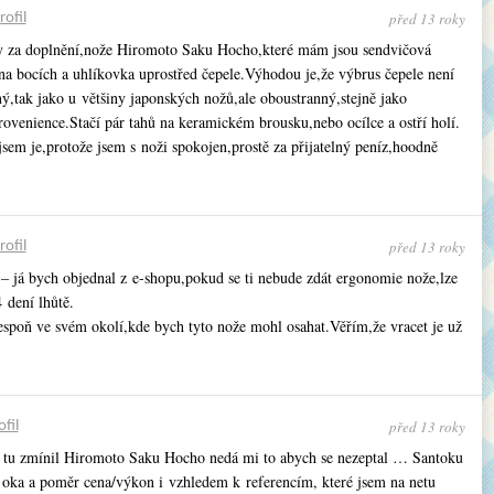
před 13 roky
rofil
y za doplnění,nože Hiromoto Saku Hocho,které mám jsou sendvičová
 na bocích a uhlíkovka uprostřed čepele.Výhodou je,že výbrus čepele není
ý,tak jako u většiny japonských nožů,ale oboustranný,stejně jako
rovenience.Stačí pár tahů na keramickém brousku,nebo ocílce a ostří holí.
sem je,protože jsem s noži spokojen,prostě za přijatelný peníz,hoodně
před 13 roky
rofil
e – já bych objednal z e-shopu,pokud se ti nebude zdát ergonomie nože,lze
4 dení lhůtě.
spoň ve svém okolí,kde bych tyto nože mohl osahat.Věřím,že vracet je už
před 13 roky
ofil
 tu zmínil Hiromoto Saku Hocho nedá mi to abych se nezeptal … Santoku
 oka a poměr cena/výkon i vzhledem k referencím, které jsem na netu