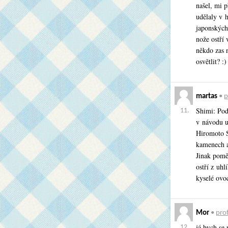
našel, mi 
udělaly v h
japonských
nože ostří
někdo zas 
osvětlit? :)
martas
•
p
Shimi: Pod
11.
v návodu u
Hiromoto S
kamenech a 
Jinak pomě
ostří z uhl
kyselé ovo
Mor
•
prof
já bych se
12.