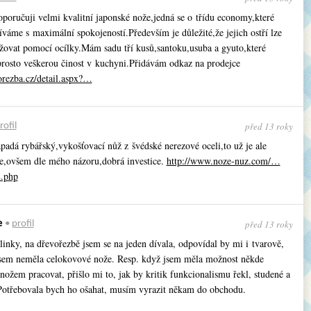
poručuji velmi kvalitní japonské nože,jedná se o třídu economy,které
áme s maximální spokojeností.Pře­devším je důležité,že jejich ostří lze
žovat pomocí ocílky.Mám sadu tří kusů,santoku,usuba a gyuto,které
prosto veškerou činost v kuchyni.Přidávám odkaz na prodejce
orezba.cz/detail.aspx?…
před 13 roky
rofil
padá rybářský,vykoš­ťovací nůž z švédské nerezové oceli,to už je ale
e,ovšem dle mého názoru,dobrá investice.
http://www.noze-nuz.com/…
.php
před 13 roky
e
•
profil
linky, na dřevořezbě jsem se na jeden dívala, odpovídal by mi i tvarově,
jsem neměla celokovové nože. Resp. když jsem měla možnost někde
ožem pracovat, přišlo mi to, jak by kritik funkcionalismu řekl, studené a
Potřebovala bych ho ošahat, musím vyrazit někam do obchodu.