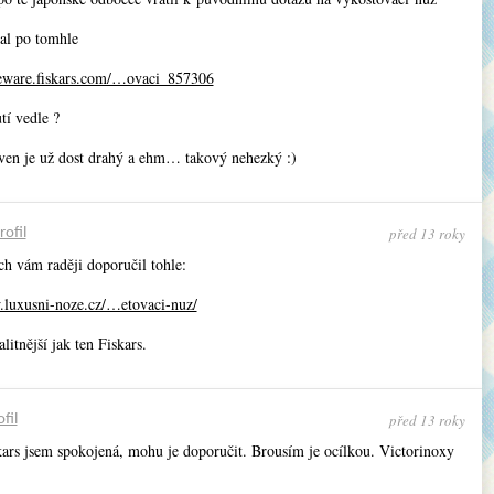
al po tomhle
eware.fiskars.com/…ovaci_857306
utí vedle ?
iven je už dost drahý a ehm… takový nehezký :)
před 13 roky
rofil
ch vám raději doporučil tohle:
.luxusni-noze.cz/…etovaci-nuz/
litnější jak ten Fiskars.
před 13 roky
fil
kars jsem spokojená, mohu je doporučit. Brousím je ocílkou. Victorinoxy