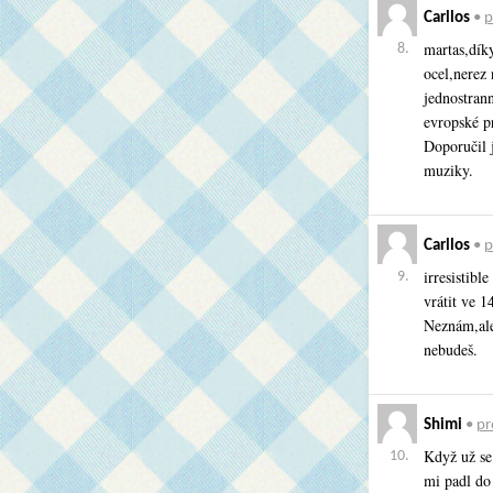
Carllos
•
p
martas,dík
8.
ocel,nerez
jednostrann
evropské p
Doporučil j
muziky.
Carllos
•
p
irresistibl
9.
vrátit ve 1
Neznám,ale
nebudeš.
Shimi
•
pr
Když už se
10.
mi padl do