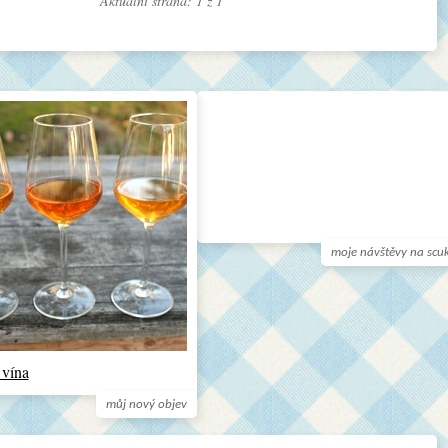
Aktuální strana: 1 z
1
moje návštěvy na scu
 vína
můj nový objev