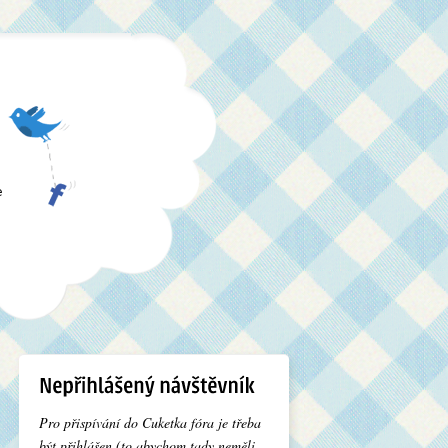
e
Pro přispívání do Cuketka fóra je třeba
být přihlášen (to abychom tady neměli