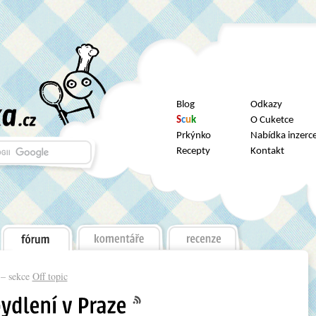
Blog
Odkazy
S
c
u
k
O Cuketce
Prkýnko
Nabídka inzerc
Recepty
Kontakt
– sekce
Off topic