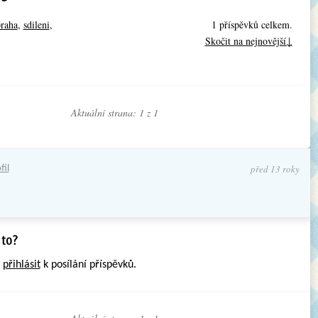
raha
,
sdileni
,
1 příspěvků celkem.
Skočit na nejnovější↓
Aktuální strana: 1 z
1
před 13 roky
fil
e
přihlásit
k posílání příspěvků.