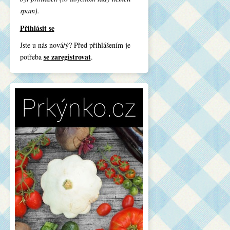
spam).
Přihlásit se
Jste u nás nová/ý? Před přihlášením je
se zaregistrovat
potřeba
.