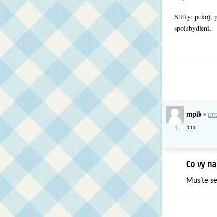
Štítky:
pokoj
,
p
spolubydleni
,
mpik
•
pro
???
1.
Musíte s