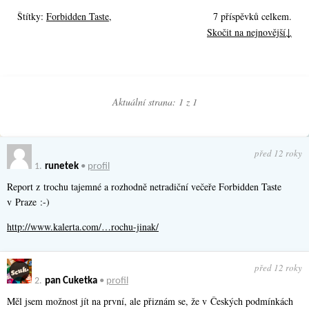
Štítky:
Forbidden Taste
,
7 příspěvků celkem.
Skočit na nejnovější↓
Aktuální strana: 1 z
1
před 12 roky
1.
runetek
•
profil
Report z trochu tajemné a rozhodně netradiční večeře Forbidden Taste
v Praze :-)
http://www.kalerta.com/…rochu-jinak/
před 12 roky
2.
pan Cuketka
•
profil
Měl jsem možnost jít na první, ale přiznám se, že v Českých podmínkách