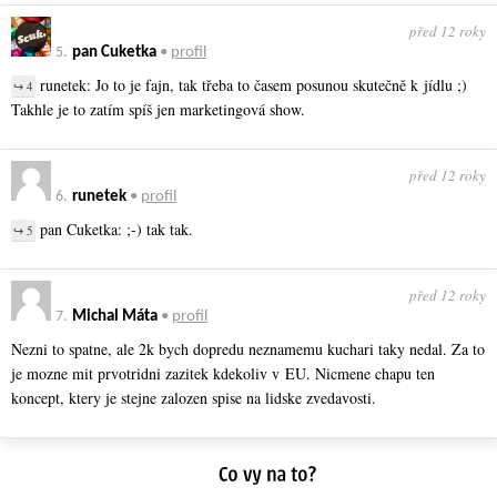
před 12 roky
5.
pan Cuketka
•
profil
runetek: Jo to je fajn, tak třeba to časem posunou skutečně k jídlu ;)
↪ 4
Takhle je to zatím spíš jen marketingová show.
před 12 roky
6.
runetek
•
profil
pan Cuketka: ;-) tak tak.
↪ 5
před 12 roky
7.
Michal Máta
•
profil
Nezni to spatne, ale 2k bych dopredu neznamemu kuchari taky nedal. Za to
je mozne mit prvotridni zazitek kdekoliv v EU. Nicmene chapu ten
koncept, ktery je stejne zalozen spise na lidske zvedavosti.