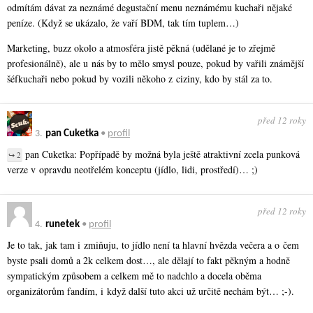
odmítám dávat za neznámé degustační menu neznámému kuchaři nějaké
peníze. (Když se ukázalo, že vaří BDM, tak tím tuplem…)
Marketing, buzz okolo a atmosféra jistě pěkná (udělané je to zřejmě
profesionálně), ale u nás by to mělo smysl pouze, pokud by vařili známější
šéfkuchaři nebo pokud by vozili někoho z ciziny, kdo by stál za to.
před 12 roky
3.
pan Cuketka
•
profil
pan Cuketka: Popřípadě by možná byla ještě atraktivní zcela punková
↪ 2
verze v opravdu neotřelém konceptu (jídlo, lidi, prostředí)… ;)
před 12 roky
4.
runetek
•
profil
Je to tak, jak tam i zmiňuju, to jídlo není ta hlavní hvězda večera a o čem
byste psali domů a 2k celkem dost…, ale dělají to fakt pěkným a hodně
sympatickým způsobem a celkem mě to nadchlo a docela oběma
organizátorům fandím, i když další tuto akci už určitě nechám být… ;-).