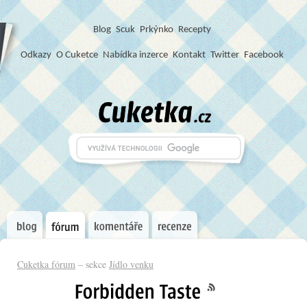
Blog
S
c
u
k
Prkýnko
Recepty
Odkazy
O Cuketce
Nabídka inzerce
Kontakt
Twitter
Facebook
Cuketka fórum
– sekce
Jídlo venku