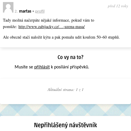
před 12 roky
2.
martas
•
profil
Tady možná načerpáte nějaké informace, pokud vám to
pomůže:
http://www.zabijacky.cz/…-uzena-masa/
Ale obecně stačí naložit kýtu a pak pomalu udit kouřem 50–60 stupňů.
Musíte se
přihlásit
k posílání příspěvků.
Aktuální strana: 1 z
1