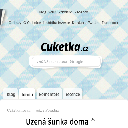
Blog
S
c
u
k
Prkýnko
Recepty
Odkazy
O Cuketce
Nabídka inzerce
Kontakt
Twitter
Facebook
Cuketka fórum
– sekce
Poradna