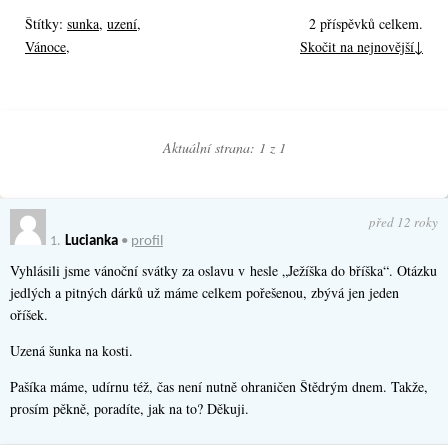
Štítky:
sunka
,
uzení
,
2 příspěvků celkem.
Vánoce
,
Skočit na nejnovější↓
Aktuální strana: 1 z
1
před 12 roky
1.
Lucianka
•
profil
Vyhlásili jsme vánoční svátky za oslavu v hesle „Ježíška do bříška“. Otázku
jedlých a pitných dárků už máme celkem pořešenou, zbývá jen jeden
oříšek.
Uzená šunka na kosti.
Pašíka máme, udírnu též, čas není nutně ohraničen Štědrým dnem. Takže,
prosím pěkně, poradíte, jak na to? Děkuji.