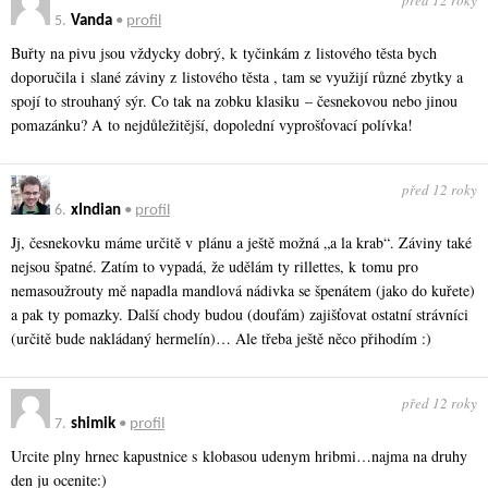
před 12 roky
5.
Vanda
•
profil
Buřty na pivu jsou vždycky dobrý, k tyčinkám z listového těsta bych
doporučila i slané záviny z listového těsta , tam se využijí různé zbytky a
spojí to strouhaný sýr. Co tak na zobku klasiku – česnekovou nebo jinou
pomazánku? A to nejdůležitější, dopolední vyprošťovací polívka!
před 12 roky
6.
xIndian
•
profil
Jj, česnekovku máme určitě v plánu a ještě možná „a la krab“. Záviny také
nejsou špatné. Zatím to vypadá, že udělám ty rillettes, k tomu pro
nemasoužrouty mě napadla mandlová nádivka se špenátem (jako do kuřete)
a pak ty pomazky. Další chody budou (doufám) zajišťovat ostatní strávníci
(určitě bude nakládaný hermelín)… Ale třeba ještě něco přihodím :)
před 12 roky
7.
shimik
•
profil
Urcite plny hrnec kapustnice s klobasou udenym hribmi…najma na druhy
den ju ocenite:)