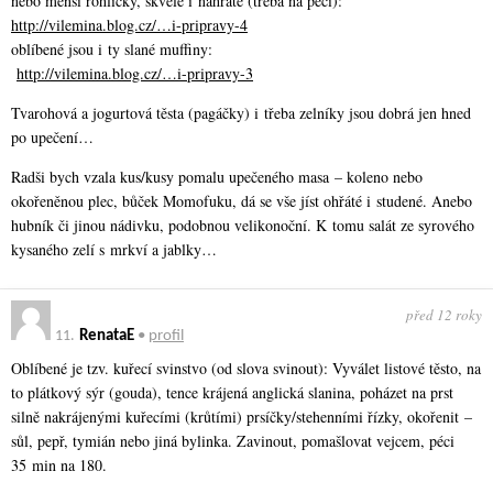
nebo menší rohlíčky, skvělé i nahřáté (třeba na peci):
http://vilemina.blog.cz/…i-pripravy-4
oblíbené jsou i ty slané muffiny:
http://vilemina.blog.cz/…i-pripravy-3
Tvarohová a jogurtová těsta (pagáčky) i třeba zelníky jsou dobrá jen hned
po upečení…
Radši bych vzala kus/kusy pomalu upečeného masa – koleno nebo
okořeněnou plec, bůček Momofuku, dá se vše jíst ohřáté i studené. Anebo
hubník či jinou nádivku, podobnou velikonoční. K tomu salát ze syrového
kysaného zelí s mrkví a jablky…
před 12 roky
11.
RenataE
•
profil
Oblíbené je tzv. kuřecí svinstvo (od slova svinout): Vyválet listové těsto, na
to plátkový sýr (gouda), tence krájená anglická slanina, poházet na prst
silně nakrájenými kuřecími (krůtími) prsíčky/stehenními řízky, okořenit –
sůl, pepř, tymián nebo jiná bylinka. Zavinout, pomašlovat vejcem, péci
35 min na 180.