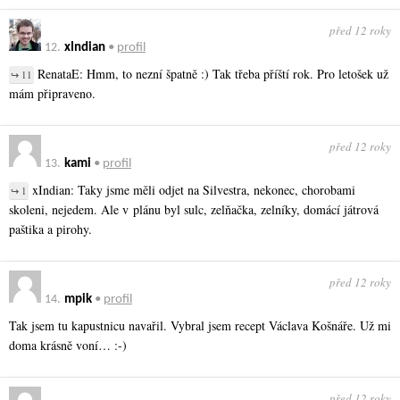
před 12 roky
12.
xIndian
•
profil
RenataE: Hmm, to nezní špatně :) Tak třeba příští rok. Pro letošek už
↪ 11
mám připraveno.
před 12 roky
13.
kami
•
profil
xIndian: Taky jsme měli odjet na Silvestra, nekonec, chorobami
↪ 1
skoleni, nejedem. Ale v plánu byl sulc, zelňačka, zelníky, domácí játrová
paštika a pirohy.
před 12 roky
14.
mpik
•
profil
Tak jsem tu kapustnicu navařil. Vybral jsem recept Václava Košnáře. Už mi
doma krásně voní… :-)
před 12 roky