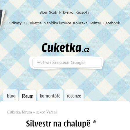
Blog
S
c
u
k
Prkýnko
Recepty
Odkazy
O Cuketce
Nabídka inzerce
Kontakt
Twitter
Facebook
Cuketka fórum
– sekce
Vaření