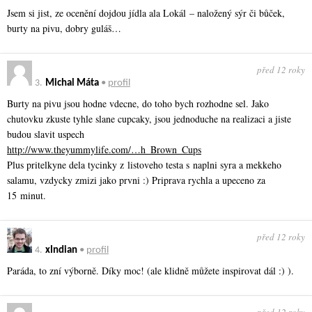
Jsem si jist, ze ocenění dojdou jídla ala Lokál – naložený sýr či bůček,
burty na pivu, dobry guláš…
před 12 roky
3.
Michal Máta
•
profil
Burty na pivu jsou hodne vdecne, do toho bych rozhodne sel. Jako
chutovku zkuste tyhle slane cupcaky, jsou jednoduche na realizaci a jiste
budou slavit uspech
http://www.theyummylife.com/…h_Brown_Cups
Plus pritelkyne dela tycinky z listoveho testa s naplni syra a mekkeho
salamu, vzdycky zmizi jako prvni :) Priprava rychla a upeceno za
15 minut.
před 12 roky
4.
xIndian
•
profil
Paráda, to zní výborně. Díky moc! (ale klidně můžete inspirovat dál :) ).