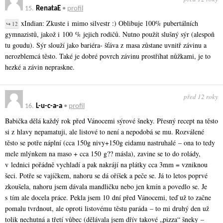
15.
RenataE
•
profil
xIndian: Zkuste i mimo silvestr :) Oblibuje 100% pubertálních
↪ 12
gymnazistů, jakož i 100 % jejich rodičů. Nutno použít slušný sýr (alespoň
tu goudu). Sýr slouží jako bariéra- šťáva z masa zůstane uvnitř závinu a
nerozblemcá těsto. Také je dobré povrch závinu prostříhat nůžkami, je to
hezké a závin nepraskne.
před 12 roky
16.
L-u-c-a-a
•
profil
Babička dělá každý rok před Vánocemi sýrové šneky. Přesný recept na těsto
si z hlavy nepamatuji, ale listové to není a nepodobá se mu. Rozválené
těsto se potře náplní (cca 150g nivy+150g eidamu nastruhalé – ona to tedy
mele mlýnkem na maso + cca 150 g?? másla), zavine se to do rolády,
v lednici pořádně vychladí a pak nakrájí na plátky cca 3mm = vzniknou
šeci. Potře se vajíčkem, nahoru se dá oříšek a peče se. Já to letos poprvé
zkoušela, nahoru jsem dávala mandličku nebo jen kmín a povedlo se. Je
s tím ale docela práce. Pekla jsem 10 dní před Vánocemi, teď už to začne
pomalu tvrdnout, ale oproti listovému těstu paráda – to mi druhý den už
tolik nechutná a třetí vůbec (dělávala jsem dřív takové „pizza“ šneky –