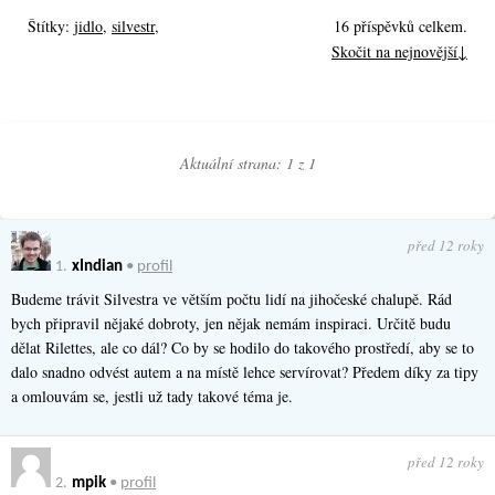
Štítky:
jidlo
,
silvestr
,
16 příspěvků celkem.
Skočit na nejnovější↓
Aktuální strana: 1 z
1
před 12 roky
1.
xIndian
•
profil
Budeme trávit Silvestra ve větším počtu lidí na jihočeské chalupě. Rád
bych připravil nějaké dobroty, jen nějak nemám inspiraci. Určitě budu
dělat Rilettes, ale co dál? Co by se hodilo do takového prostředí, aby se to
dalo snadno odvést autem a na místě lehce servírovat? Předem díky za tipy
a omlouvám se, jestli už tady takové téma je.
před 12 roky
2.
mpik
•
profil