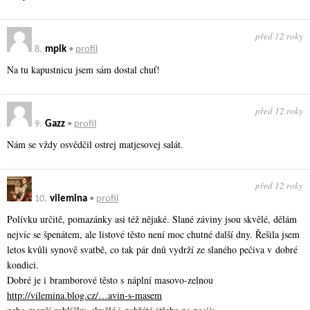
před 12 roky
8.
mpik
•
profil
Na tu kapustnicu jsem sám dostal chuť!
před 12 roky
9.
Gazz
•
profil
Nám se vždy osvědčil ostrej matjesovej salát.
před 12 roky
10.
vilemina
•
profil
Polívku určitě, pomazánky asi též nějaké. Slané záviny jsou skvělé, dělám
nejvíc se špenátem, ale listové těsto není moc chutné další dny. Řešila jsem
letos kvůli synově svatbě, co tak pár dnů vydrží ze slaného pečiva v dobré
kondici.
Dobré je i bramborové těsto s náplní masovo-zelnou
http://vilemina.blog.cz/…avin-s-masem