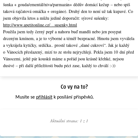
šunka + gouda/ementál/ni­va/parmazán+ dědův domácí kečup – nebo spíš
taková rajčatová omáčka + oregáno). Druhý den to není už tak kupavé. Co
jsem objevila letos a můžu jedině doporučit: sýrové sušenky:
http://www.apetitonline.cz/…susenky.html
Použila jsem tedy černý pepř a nahoru buď mandli nebo jen posypat
drceným kmínem, a je to výborné a téměř bezpracné. Hmotu jsem vyválela
a vykrájela kytičky, srdíčka.. prostě takové „slané cukroví“. Jak je každý
o Vánocích přeslazený, mizí to ze stolu nejrychleji. Pekla jsem 10 dní před
Vánocemi, ještě pár kousků máme a pořád jsou krásně křehké, nejsou
dusivé – při další příležitosti budu péct zase, každý to chválí :-))
Musíte se
přihlásit
k posílání příspěvků.
Aktuální strana: 1 z
1