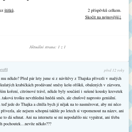
bez
štítků
.
2 příspěvků celkem.
Skočit na nejnovější↓
Aktuální strana: 1 z
1
před 12 roky
rofil
 mu někdo? Před pár lety jsme si z návštěvy z Thajska přivezli v malých
 kulatých krabičkách prodávané směsy kešu oříšků, obalených v zázvoru,
ím koření, citrónové trávě, někde byly součástí i sušené kousky krevetek
…taková trošku nevzhledná hnědá směs, ale chuťově naprosto geniální.
teď jede do Thajka a chtěla bych jí nějak na to nasměrovat, aby mi něco
přivezla, ale nejsem schopná takhle po letech si vzpomenout na název, ani
se to dá sehnat. Ani na internetu se mi nepodařilo nic vypátrat, ani třeba
ch pochoutek…nevíte někdo???