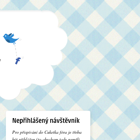
e
Pro přispívání do Cuketka fóra je třeba
být přihlášen (to abychom tady neměli