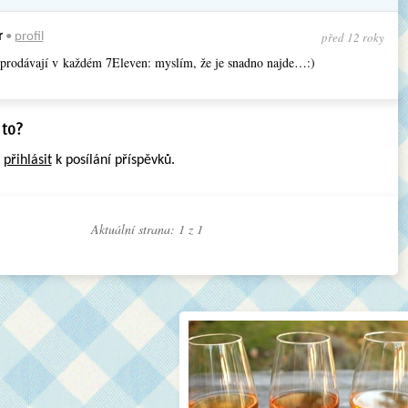
před 12 roky
r
•
profil
 prodávají v každém 7Eleven: myslím, že je snadno najde…:)
e
přihlásit
k posílání příspěvků.
Aktuální strana: 1 z
1