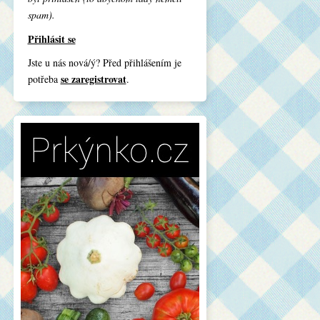
spam).
Přihlásit se
Jste u nás nová/ý? Před přihlášením je
se zaregistrovat
potřeba
.