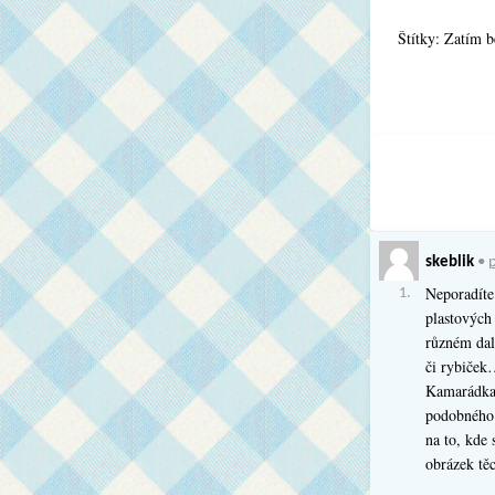
Štítky: Zatím 
skeblik
•
p
Neporadíte
1.
plastových
různém dalš
či rybiček
Kamarádka 
podobného 
na to, kde 
obrázek tě