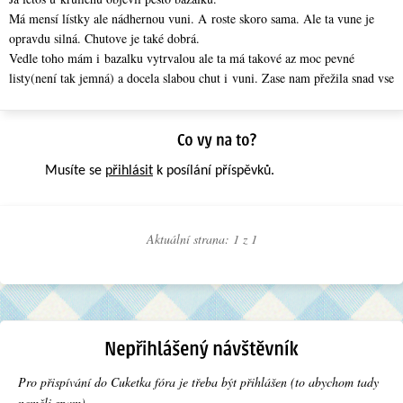
Má mensí lístky ale nádhernou vuni. A roste skoro sama. Ale ta vune je
opravdu silná. Chutove je také dobrá.
Vedle toho mám i bazalku vytrvalou ale ta má takové az moc pevné
listy(není tak jemná) a docela slabou chut i vuni. Zase nam přežila snad vse
Musíte se
přihlásit
k posílání příspěvků.
Aktuální strana: 1 z
1
Pro přispívání do Cuketka fóra je třeba být přihlášen (to abychom tady
neměli spam).