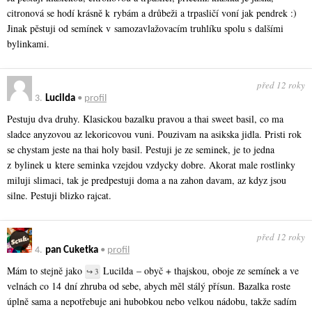
citronová se hodí krásně k rybám a drůbeži a trpasličí voní jak pendrek :)
Jinak pěstuji od semínek v samozavlažovacím truhlíku spolu s dalšími
bylinkami.
před 12 roky
3.
Lucilda
•
profil
Pestuju dva druhy. Klasickou bazalku pravou a thai sweet basil, co ma
sladce anyzovou az lekoricovou vuni. Pouzivam na asikska jidla. Pristi rok
se chystam jeste na thai holy basil. Pestuji je ze seminek, je to jedna
z bylinek u ktere seminka vzejdou vzdycky dobre. Akorat male rostlinky
miluji slimaci, tak je predpestuji doma a na zahon davam, az kdyz jsou
silne. Pestuji blizko rajcat.
před 12 roky
4.
pan Cuketka
•
profil
Mám to stejně jako
Lucilda – obyč + thajskou, oboje ze semínek a ve
↪ 3
velnách co 14 dní zhruba od sebe, abych měl stálý přísun. Bazalka roste
úplně sama a nepotřebuje ani hubobkou nebo velkou nádobu, takže sadím