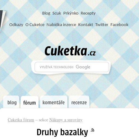
Blog
S
c
u
k
Prkýnko
Recepty
Odkazy
O Cuketce
Nabídka inzerce
Kontakt
Twitter
Facebook
Cuketka fórum
– sekce
Nákupy a suroviny