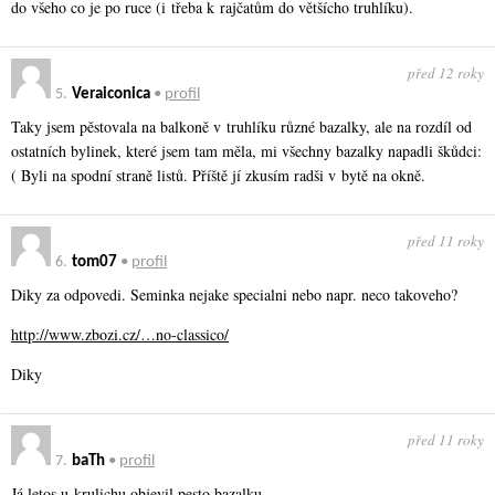
do všeho co je po ruce (i třeba k rajčatům do většícho truhlíku).
před 12 roky
5.
Veraiconica
•
profil
Taky jsem pěstovala na balkoně v truhlíku různé bazalky, ale na rozdíl od
ostatních bylinek, které jsem tam měla, mi všechny bazalky napadli škůdci:
( Byli na spodní straně listů. Příště jí zkusím radši v bytě na okně.
před 11 roky
6.
tom07
•
profil
Diky za odpovedi. Seminka nejake specialni nebo napr. neco takoveho?
http://www.zbozi.cz/…no-classico/
Diky
před 11 roky
7.
baTh
•
profil
Já letos u krulichu objevil pesto bazalku.