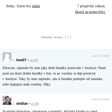
Štítky: Zatím bez
štítků
.
7 příspěvků celkem.
Skočit na nejnovější↓
Aktuální strana: 1 z
1
před 12 roky
1.
tom07
•
profil
Zdravim, zajimalo by mne jaky druh bazalky pouzivate v kuchyni. Nasel
jsem asi deset druhu bazalky s tim, ze ne vsechny se daji pouzivat
v kuchyni. Taky by mne zajimalo, zda si bazalku pestujete od seminka
nebo kupujete male rostliny. Diky
před 12 roky
2.
xIndian
•
profil
Já pěstuji klasickou, citronovou a trpasličí, přičemž klasika je jasná,