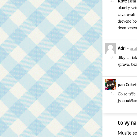
Kdyz jsem 
2.
okurky vets
zavarovali 
drevene bed
dvou vrstv
Adri
•
prof
diky … tak
3.
správa, be
pan Cuket
Co se týče
4.
jsou udělan
Musíte s