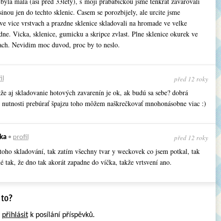
byla mala (asi pred 33lety), s moji prababickou jsme tenkrat zavarovali
inou jen do techto sklenic. Casem se porozbijely, ale urcite jsme
ve vice vrstvach a prazdne sklenice skladovali na hromade ve velke
ne. Vicka, sklenice, gumicku a skripce zvlast. Plne sklenice okurek ve
ach. Nevidim moc duvod, proc by to neslo.
před 12 roky
il
že aj skladovanie hotových zavarenín je ok, ak budú sa sebe? dobrá
z nutnosti prebúrať špajzu toho môžem naškrečkovať mnohonásobne viac :)
před 12 roky
ka
•
profil
 toho skladování, tak zatím všechny tvar y weckovek co jsem potkal, tak
é tak, že dno tak akorát zapadne do víčka, takže vrtsvení ano.
e
přihlásit
k posílání příspěvků.