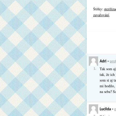
Štítky:
steriliza
zavařování
,
Adri
•
prof
Tak som aj 
1.
tak, že ich
som si aj 
mi hodilo,
na seba? S
Lucilda
•
p