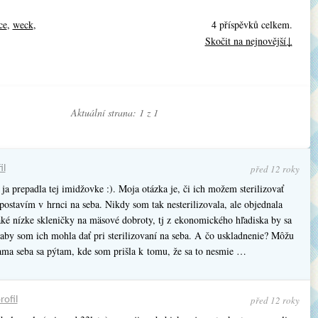
ce
,
weck
,
4 příspěvků celkem.
Skočit na nejnovější↓
Aktuální strana: 1 z
1
před 12 roky
il
ja prepadla tej imidžovke :). Moja otázka je, či ich možem sterilizovať
 postavím v hrnci na seba. Nikdy som tak nesterilizovala, ale objednala
také nízke skleničky na mäsové dobroty, tj z ekonomického hľadiska by sa
 aby som ich mohla dať pri sterilizovaní na seba. A čo uskladnenie? Môžu
ama seba sa pýtam, kde som prišla k tomu, že sa to nesmie …
před 12 roky
rofil