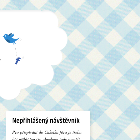
e
Pro přispívání do Cuketka fóra je třeba
být přihlášen (to abychom tady neměli