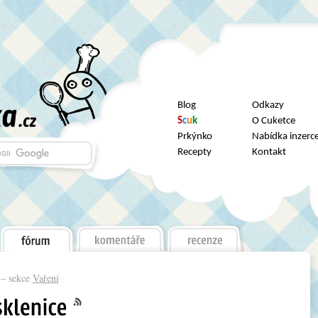
Blog
Odkazy
S
c
u
k
O Cuketce
Prkýnko
Nabídka inzerc
Recepty
Kontakt
– sekce
Vaření