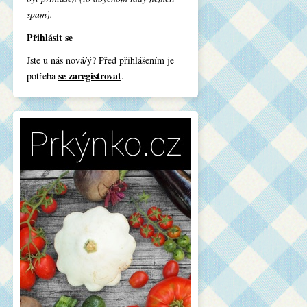
spam).
Přihlásit se
Jste u nás nová/ý? Před přihlášením je
se zaregistrovat
potřeba
.