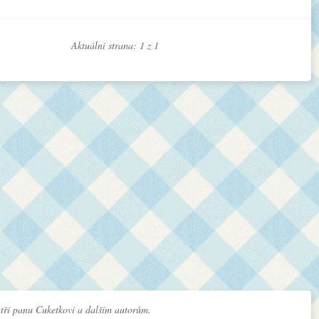
Aktuální strana: 1 z
1
tří panu Cuketkovi a dalším autorům.