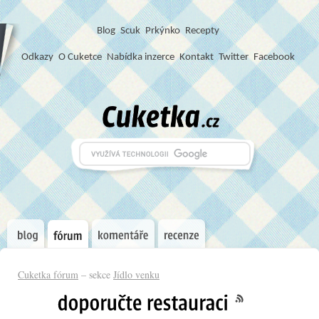
Blog
S
c
u
k
Prkýnko
Recepty
Odkazy
O Cuketce
Nabídka inzerce
Kontakt
Twitter
Facebook
Cuketka fórum
– sekce
Jídlo venku