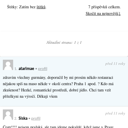
Štítky: Zatím bez
štítků
.
7 příspěvků celkem.
Skočit na nejnovější↓
Aktuální strana: 1 z
1
před 11 roky
1.
atarimae
•
profil
zdravím všechny gurmány, doporučil by mi prosím někdo restauraci
nějakou spíš na maso někde v okolí centra? Praha 1 apod. ? Kdo má
zkušenost? Hezké, romantické prostředí, dobré jídlo. Chci tam vzít
přítelkyni na výročí. Děkuji všem
před 11 roky
2.
Siska
•
profil
Čestr!!!! nejsem pražská, ale tam jdeme pokaždé, když jsme v Praze.