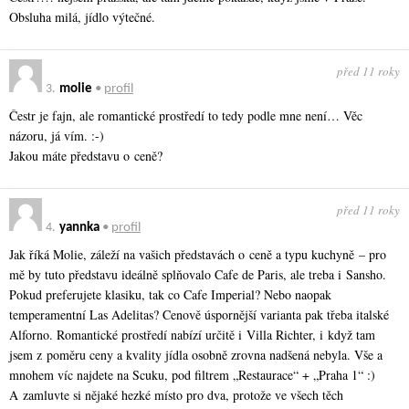
Obsluha milá, jídlo výtečné.
před 11 roky
3.
molie
•
profil
Čestr je fajn, ale romantické prostředí to tedy podle mne není… Věc
názoru, já vím. :-)
Jakou máte představu o ceně?
před 11 roky
4.
yannka
•
profil
Jak říká Molie, záleží na vašich představách o ceně a typu kuchyně – pro
mě by tuto představu ideálně splňovalo Cafe de Paris, ale treba i Sansho.
Pokud preferujete klasiku, tak co Cafe Imperial? Nebo naopak
temperamentní Las Adelitas? Cenově úspornější varianta pak třeba italské
Alforno. Romantické prostředí nabízí určitě i Villa Richter, i když tam
jsem z poměru ceny a kvality jídla osobně zrovna nadšená nebyla. Vše a
mnohem víc najdete na Scuku, pod filtrem „Restaurace“ + „Praha 1“ :)
A zamluvte si nějaké hezké místo pro dva, protože ve všech těch