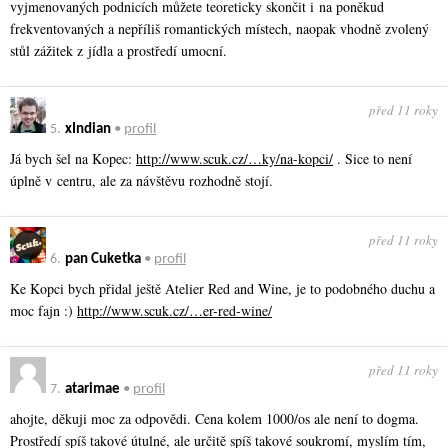
vyjmenovaných podnicích můžete teoreticky skončit i na poněkud
frekventovaných a nepříliš romantických místech, naopak vhodně zvolený
stůl zážitek z jídla a prostředí umocní.
před 11 roky
5.
xIndian
•
profil
Já bych šel na Kopec:
http://www.scuk.cz/…ky/na-kopci/
. Sice to není
úplně v centru, ale za návštěvu rozhodně stojí.
před 11 roky
6.
pan Cuketka
•
profil
Ke Kopci bych přidal ještě Atelier Red and Wine, je to podobného duchu a
moc fajn :)
http://www.scuk.cz/…er-red-wine/
před 11 roky
7.
atarimae
•
profil
ahojte, děkuji moc za odpovědi. Cena kolem 1000/os ale není to dogma.
Prostředí spíš takové útulné, ale určitě spíš takové soukromí, myslím tím,