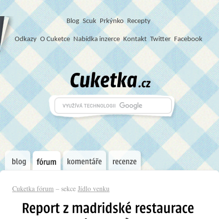
Blog
S
c
u
k
Prkýnko
Recepty
Odkazy
O Cuketce
Nabídka inzerce
Kontakt
Twitter
Facebook
Cuketka fórum
– sekce
Jídlo venku