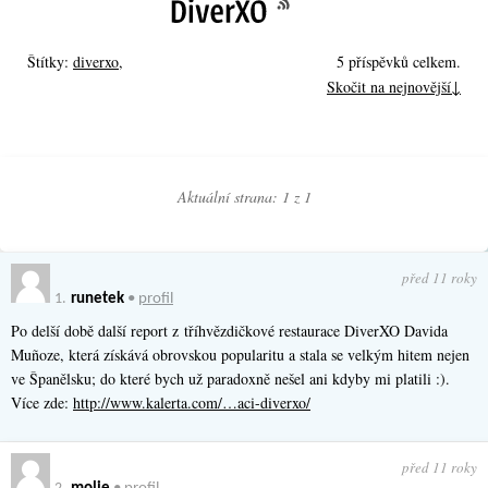
Štítky:
diverxo
,
5 příspěvků celkem.
Skočit na nejnovější↓
Aktuální strana: 1 z
1
před 11 roky
1.
runetek
•
profil
Po delší době další report z tříhvězdičkové restaurace DiverXO Davida
Muñoze, která získává obrovskou popularitu a stala se velkým hitem nejen
ve Španělsku; do které bych už paradoxně nešel ani kdyby mi platili :).
Více zde:
http://www.kalerta.com/…aci-diverxo/
před 11 roky