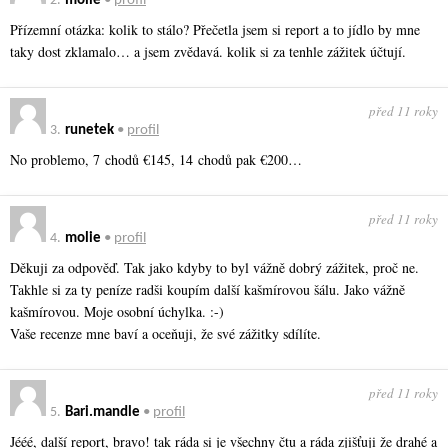
2.
molie
•
profil
Přízemní otázka: kolik to stálo? Přečetla jsem si report a to jídlo by mne
taky dost zklamalo… a jsem zvědavá. kolik si za tenhle zážitek účtují.
před 11 roky
3.
runetek
•
profil
No problemo, 7 chodů €145, 14 chodů pak €200…
před 11 roky
4.
molie
•
profil
Děkuji za odpověď. Tak jako kdyby to byl vážně dobrý zážitek, proč ne.
Takhle si za ty peníze radši koupím další kašmírovou šálu. Jako vážně
kašmírovou. Moje osobní úchylka. :-)
Vaše recenze mne baví a oceňuji, že své zážitky sdílíte.
před 11 roky
5.
Bari.mandle
•
profil
Jééé, další report, bravo! tak ráda si je všechny čtu a ráda zjišťuji že drahé a