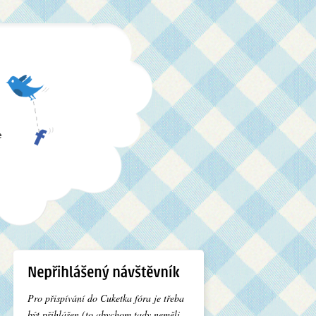
e
Pro přispívání do Cuketka fóra je třeba
být přihlášen (to abychom tady neměli