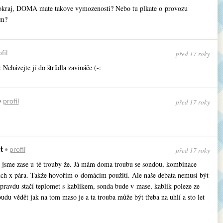
 okraj, DOMA mate takove vymozenosti? Nebo tu plkate o provozu
im?
před 17 roky
fil
 Neházejte jí do štrůdla zavináče (-:
před 17 roky
•
profil
před 17 roky
t
•
profil
ž jsme zase u té trouby že. Já mám doma troubu se sondou, kombinace
ch x pára. Takže hovořím o domácím použití. Ale naše debata nemusí být
opravdu stačí teplomet s kablíkem, sonda bude v mase, kablík poleze ze
budu vědět jak na tom maso je a ta trouba může být třeba na uhlí a sto let