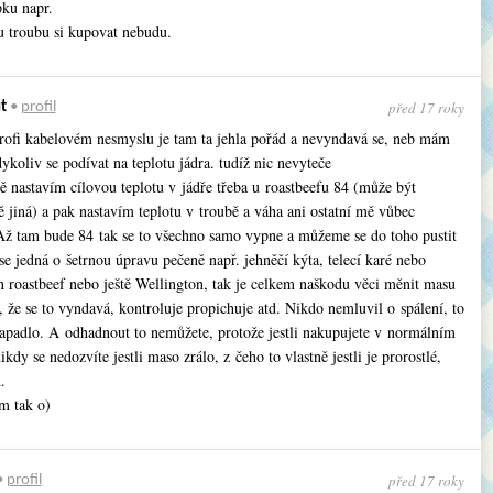
ku napr.
 troubu si kupovat nebudu.
před 17 roky
t
•
profil
 profi kabelovém nesmyslu je tam ta jehla pořád a nevyndavá se, neb mám
koliv se podívat na teplotu jádra. tudíž nic nevyteče
ě nastavím cílovou teplotu v jádře třeba u roastbeefu 84 (může být
 jiná) a pak nastavím teplotu v troubě a váha ani ostatní mě vůbec
Až tam bude 84 tak se to všechno samo vypne a můžeme se do toho pustit
se jedná o šetrnou úpravu pečeně např. jehněčí kýta, telecí karé nebo
n roastbeef nebo ještě Wellington, tak je celkem naškodu věci měnit masu
, že se to vyndavá, kontroluje propichuje atd. Nikdo nemluvil o spálení, to
apadlo. A odhadnout to nemůžete, protože jestli nakupujete v normálním
nikdy se nedozvíte jestli maso zrálo, z čeho to vlastně jestli je prorostlé,
.
m tak o)
před 17 roky
•
profil