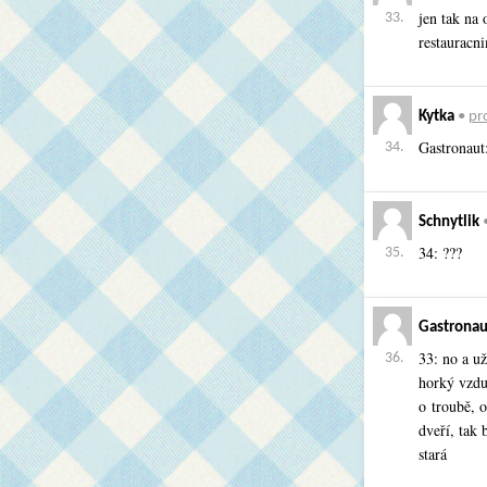
jen tak na
33.
restauracn
Kytka
•
pro
Gastronaut:
34.
Schnytlik
34: ???
35.
Gastronau
33: no a u
36.
horký vzdu
o troubě, 
dveří, tak 
stará