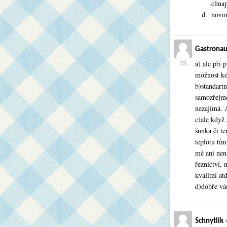
chnap
novou
Gastronau
a) ale při
32.
možnost kdy
b)standartn
samozřejmě
nezajímá. 
c)ale když 
šunka či te
teplotu tím
mě ani nen
řeznictví, 
kvalitní atd
d)dobře vá
Schnytlik