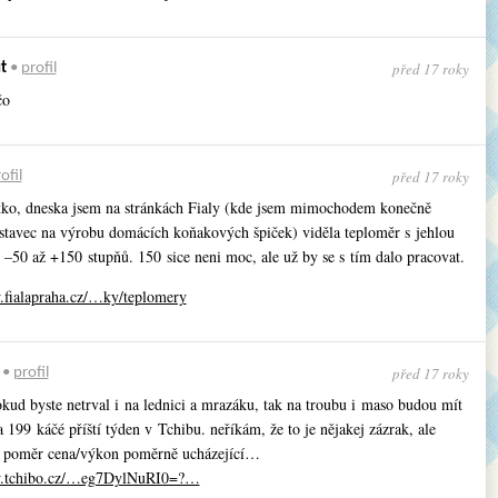
před 17 roky
t
•
profil
čo
před 17 roky
ofil
ko, dneska jsem na stránkách Fialy (kde jsem mimochodem konečně
ástavec na výrobu domácích koňakových špiček) viděla teploměr s jehlou
 –50 až +150 stupňů. 150 sice neni moc, ale už by se s tím dalo pracovat.
.fialapraha.cz/…ky/teplomery
před 17 roky
•
profil
kud byste netrval i na lednici a mrazáku, tak na troubu i maso budou mít
 199 káčé příští týden v Tchibu. neříkám, že to je nějakej zázrak, ale
poměr cena/výkon poměrně ucházející…
w.tchibo.cz/…eg7DylNuRI0=?…