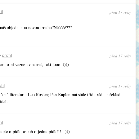
před 17 roky
il
 máš objednanou novou troubu?Nééééé???
před 17 roky
•
profil
nam o ni vazne uvazovat, fakt jooo :))))
před 17 roky
fil
čená literatura: Leo Rosten; Pan Kaplan má stále třídu rád – překlad
idal.
před 17 roky
il
upte o píďu, aspoň o jednu píďu!!! ;-)))