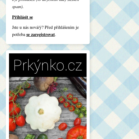
spam).
Přihlásit se
Jste u nás nová/ý? Před přihlášením je
se zaregistrovat
potřeba
.