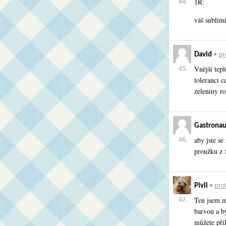
1R:
44.
váš sublim
David
•
pr
Vnější tepl
45.
toleranci c
zeleniny ro
Gastronau
aby jste se
46.
proužku z 
Pivli
•
prof
Ten jsem m
47.
barvou a b
můžete při