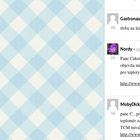
Gastronau
třeba na le
48.
Nordy
•
pr
Pane Cuket
49.
objevila n
pro teploty
http://www
MobyDick
pane C., po
50.
teploměr za
TCM mívá 
http://ww