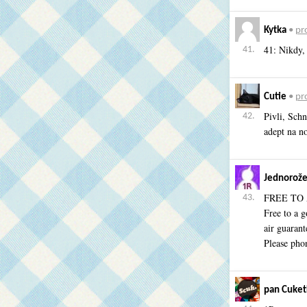
Kytka
•
pro
41: Nikdy, 
41.
Cutie
•
pro
Pivli, Schn
42.
adept na n
Jednorože
FREE TO
43.
Free to a g
air guaran
Please pho
pan Cuket