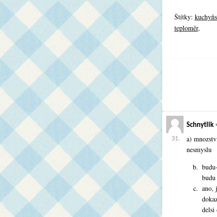
Štítky:
kuchyňs
teploměr
,
Aktuální s
Schnytlik
a) mnozstvi
31.
nesmyslu
budu-
budu 
ano, 
dokaz
delsi