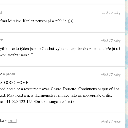
před 17 roky
fil
frau Mitnick. Kaplan neustoupí o píďu! ;-))))
před 17 roky
fil
ytlik: Tento týden jsem měla chuť vyhodit svoji troubu z okna, takže já asi
ovou troubu jsem :-D
před 17 roky
c
•
profil
 A GOOD HOME
ood home or a restaurant: oven Gastro-Tourette. Continuous output of hot
teed. May need a new thermometer rammed into an appropriate orifice.
ne +44 020 123 1­23 456 to arrange a collection.
před 17 roky
ka
•
profil