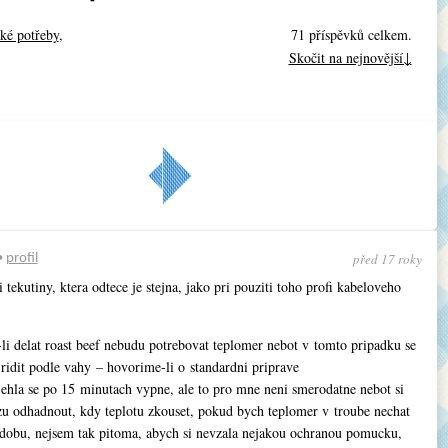
ké potřeby
,
71 příspěvků celkem.
Skočit na nejnovější↓
« Předchozí
Další »
trana: 2 z
3
před 17 roky
•
profil
 tekutiny, ktera odtece je stejna, jako pri pouziti toho profi kabeloveho
li delat roast beef nebudu potrebovat teplomer nebot v tomto pripadku se
ridit podle vahy – hovorime-li o standardni priprave
jehla se po 15 minutach vypne, ale to pro mne neni smerodatne nebot si
u odhadnout, kdy teplotu zkouset, pokud bych teplomer v troube nechat
 dobu, nejsem tak pitoma, abych si nevzala nejakou ochranou pomucku,