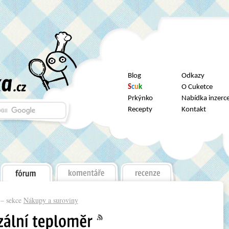
Blog
Odkazy
S
c
u
k
O Cuketce
Prkýnko
Nabídka inzerc
Recepty
Kontakt
– sekce
Nákupy a suroviny