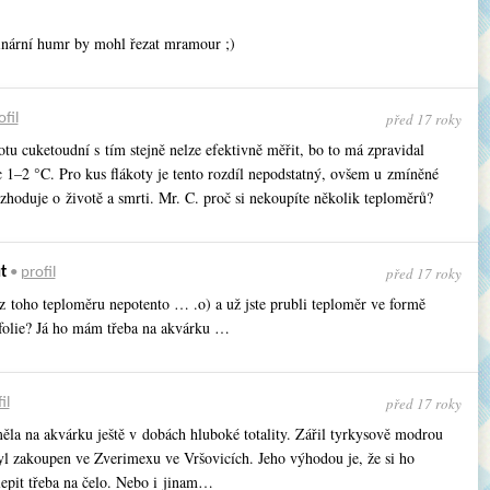
inární humr by mohl řezat mramour ;)
před 17 roky
ofil
otu cuketoudní s tím stejně nelze efektivně měřit, bo to má zpravidal
c 1–2 °C. Pro kus flákoty je tento rozdíl nepodstatný, ovšem u zmíněné
zhoduje o životě a smrti. Mr. C. proč si nekoupíte několik teploměrů?
před 17 roky
t
•
profil
 z toho teploměru nepotento … .o) a už jste prubli teploměr ve formě
folie? Já ho mám třeba na akvárku …
před 17 roky
il
ěla na akvárku ještě v dobách hluboké totality. Zářil tyrkysově modrou
yl zakoupen ve Zverimexu ve Vršovicích. Jeho výhodou je, že si ho
lepit třeba na čelo. Nebo i jinam…