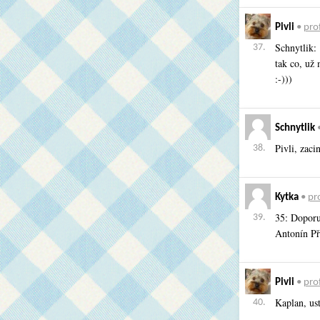
Pivli
•
prof
Schnytlik:
37.
tak co, už
:-)))
Schnytlik
Pivli, zaci
38.
Kytka
•
pro
35: Doporu
39.
Antonín Př
Pivli
•
prof
Kaplan, ust
40.