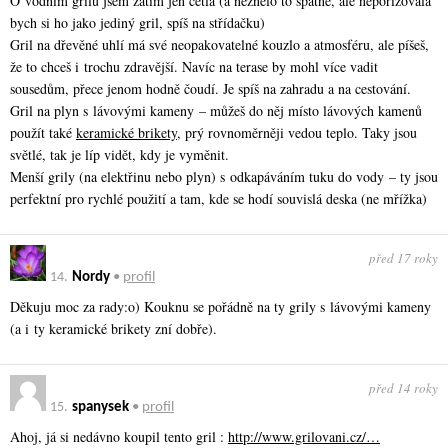
O vodním grilu jsem zatím jen četla (a neznělo to špatně, ale nepořizovala
bych si ho jako jediný gril, spíš na střídačku)
Gril na dřevěné uhlí má své neopakovatelné kouzlo a atmosféru, ale píšeš,
že to chceš i trochu zdravější. Navíc na terase by mohl více vadit
sousedům, přece jenom hodně čoudí. Je spíš na zahradu a na cestování.
Gril na plyn s lávovými kameny – můžeš do něj místo lávových kamenů
použít také
keramické brikety
, prý rovnoměrněji vedou teplo. Taky jsou
světlé, tak je líp vidět, kdy je vyměnit.
Menší grily (na elektřinu nebo plyn) s odkapáváním tuku do vody – ty jsou
perfektní pro rychlé použití a tam, kde se hodí souvislá deska (ne mřížka)
před 17 roky
14.
Nordy
•
profil
Děkuju moc za rady:o) Kouknu se pořádně na ty grily s lávovými kameny
(a i ty keramické brikety zní dobře).
před 14 roky
15.
spanysek
•
profil
Ahoj, já si nedávno koupil tento gril :
http://www.grilovani.cz/…