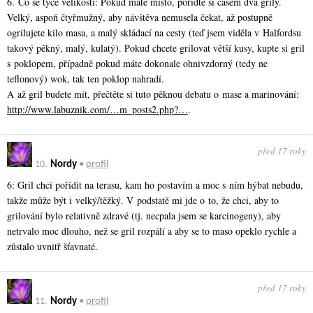
6. Co se týče velikosti: Pokud máte místo, pořiďte si časem dva grily.
Velký, aspoň čtyřmužný, aby návštěva nemusela čekat, až postupně
ogrilujete kilo masa, a malý skládací na cesty (teď jsem viděla v Halfordsu
takový pěkný, malý, kulatý). Pokud chcete grilovat větší kusy, kupte si gril
s poklopem, případně pokud máte dokonale ohnivzdorný (tedy ne
teflonový) wok, tak ten poklop nahradí.
A až gril budete mít, přečtěte si tuto pěknou debatu o mase a marinování:
http://www.labuznik.com/…m_posts2.php?…
.
před 17 roky
10.
Nordy
•
profil
6: Gril chci pořídit na terasu, kam ho postavím a moc s ním hýbat nebudu,
takže může být i velký/těžký. V podstatě mi jde o to, že chci, aby to
grilování bylo relativně zdravé (tj. necpala jsem se karcinogeny), aby
netrvalo moc dlouho, než se gril rozpálí a aby se to maso opeklo rychle a
zůstalo uvnitř šťavnaté.
před 17 roky
11.
Nordy
•
profil