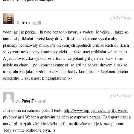
před 14 roky
18.
tex
•
profil
vodni gril je pecka… hlavne bez toho lavoru s vodou. Je velky… takze se
tam dasi prikladat i vetsi kusy dreva. Rost je dostatecne vysoko aby
plameny neolizovaly maso. Pri otevrenych spodnich prikladacich dvirkach
se vytvori neskutecny kominovy efekt… takze staci prikladat velice malo.
A jedna ovrovska vyhoda ze v tom… ze pokud grilujete venku v zime
nekde na chate… po ukonceni cinnosti lze gril naladovat drevem a pak se
u nej ohrivat jako bezdomovci v americe (v kombinaci s kapknou neceho
ostrejsiho… zkusenost k nezaplaceni) ;-)
před 13 roky
19.
PavelT
•
profil
Já si domů na zahradu pořídil tento
http://www.top-gril.cz/…-grily-weber
plynový gril Weber a grilování na něm je naprostá paráda. Ta úspora času a
nervů při rozpalování klasického grilu na dřevěné uhlí je k nezaplacení.
Tedy za mne rozhodně plyn. :)