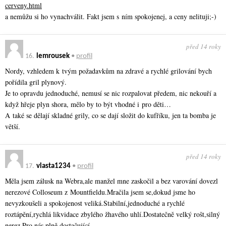
cerveny.html
a nemůžu si ho vynachválit. Fakt jsem s ním spokojenej, a ceny nelituji;-)
před 14 roky
16.
lemrousek
•
profil
Nordy, vzhledem k tvým požadavkům na zdravé a rychlé grilování bych
pořídila gril plynový.
Je to opravdu jednoduché, nemusí se nic rozpalovat předem, nic nekouří a
když hřeje plyn shora, mělo by to být vhodné i pro děti…
A také se dělají skladné grily, co se dají složit do kufříku, jen ta bomba je
větší.
před 14 roky
17.
vlasta1234
•
profil
Měla jsem zálusk na Webra,ale manžel mne zaskočil a bez varování dovezl
nerezové Colloseum z Mountfieldu­.Mračila jsem se,dokud jsme ho
nevyzkoušeli a spokojenost veliká.Stabil­ní,jednoduché a rychlé
roztápění,rychlá likvidace zbylého žhavého uhlí.Dostatečně velký rošt,silný
nerez.Pro nás plně dostačující.