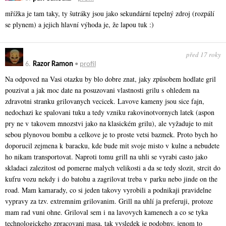
mřížka je tam taky, ty šutráky jsou jako sekundární tepelný zdroj (rozpálí
se plynem) a jejich hlavní výhoda je, že lapou tuk :)
před 17 roky
6.
Razor Ramon
•
profil
Na odpoved na Vasi otazku by blo dobre znat, jaky způsobem hodlate gril
pouzivat a jak moc date na posuzovani vlastnosti grilu s ohledem na
zdravotni stranku grilovanych vecicek. Lavove kameny jsou sice fajn,
nedochazi ke spalovani tuku a tedy vzniku rakovinotvornych latek (aspon
pry ne v takovem mnozstvi jako na klasickém grilu), ale vyžaduje to mit
sebou plynovou bombu a celkove je to proste vetsi bazmek. Proto bych ho
doporucil zejmena k baracku, kde bude mit svoje misto v kulne a nebudete
ho nikam transportovat. Naproti tomu grill na uhli se vyrabi casto jako
skladaci zalezitost od pomerne malych velikosti a da se tedy slozit, strcit do
kufru vozu nekdy i do batohu a zagrilovat treba v parku nebo jinde on the
road. Mam kamarady, co si jeden takovy vyrobili a podnikaji pravidelne
vypravy za tzv. extremnim grilovanim. Grill na uhlí ja preferuji, protoze
mam rad vuni ohne. Griloval sem i na lavovych kamenech a co se tyka
technologickeho zpracovani masa, tak vysledek je podobny, jenom to