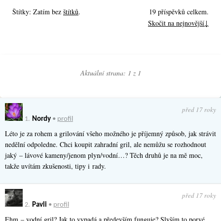
Štítky: Zatím bez
štítků
.
19 příspěvků celkem.
Skočit na nejnovější↓
Aktuální strana: 1 z
1
před 17 roky
1.
Nordy
•
profil
Léto je za rohem a grilování všeho možného je příjemný způsob, jak strávit
nedělní odpoledne. Chci koupit zahradní gril, ale nemůžu se rozhodnout
jaký – lávové kameny/jenom plyn/vodní…? Těch druhů je na mě moc,
takže uvítám zkušenosti, tipy i rady.
před 17 roky
2.
Pavli
•
profil
Ehm – vodní gril? Jak to vypadá a především funguje? Slyším to porvé.