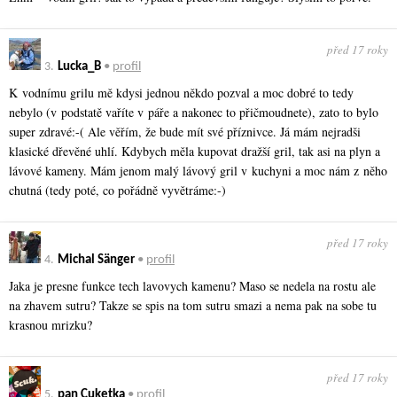
před 17 roky
3.
Lucka_B
•
profil
K vodnímu grilu mě kdysi jednou někdo pozval a moc dobré to tedy
nebylo (v podstatě vaříte v páře a nakonec to přičmoudnete), zato to bylo
super zdravé:-( Ale věřím, že bude mít své příznivce. Já mám nejradši
klasické dřevěné uhlí. Kdybych měla kupovat dražší gril, tak asi na plyn a
lávové kameny. Mám jenom malý lávový gril v kuchyni a moc nám z něho
chutná (tedy poté, co pořádně vyvětráme:-)
před 17 roky
4.
Michal Sänger
•
profil
Jaka je presne funkce tech lavovych kamenu? Maso se nedela na rostu ale
na zhavem sutru? Takze se spis na tom sutru smazi a nema pak na sobe tu
krasnou mrizku?
před 17 roky
5.
pan Cuketka
•
profil