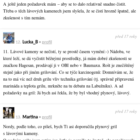
A ještě jeden požadavek mám – aby se to dalo relativně snadno čistit.
Třeba o těch lávových kamenech jsem slyšela, že se čistí hrozně špatně, ale
zkušenost s tím nemám.
před 17 roky
12.
Lucka_B
•
profil
11. Lávové kameny se nečistí, ty se prostě časem vymění:-) Nádoba, ve
které leží, se dá vyčistit běžnými prostředky, já mám dobré zkušenosti se
značkou Hagesan, prodávají ji v OBI nebo v Baumaxu. Rošt je znečištěný
stejně jako při jiném grilování. Co se týče karcinogenů: Domnívám se, že
na to má víc než druh grilu vliv technika grilování (tj. správně připravená
marináda a teplota grilu, mrkněte na tu debatu na Labužníku). A ad
požadavky na gril: Já bych asi řekla, že by byl vhodný plynový, lávový.
před 17 roky
13.
Martina
•
profil
Nordy, podle toho, co píšeš, bych Ti asi doporučila plynový gril
s lávovými kameny.