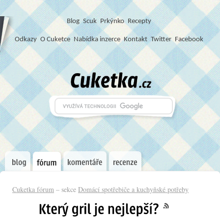
Blog
S
c
u
k
Prkýnko
Recepty
Odkazy
O Cuketce
Nabídka inzerce
Kontakt
Twitter
Facebook
Cuketka fórum
– sekce
Domácí spotřebiče a kuchyňské potřeby