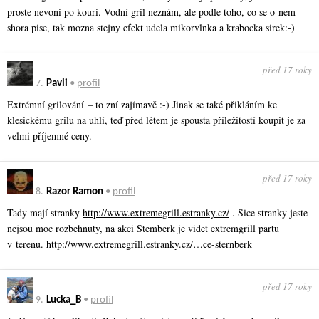
proste nevoni po kouri. Vodní gril neznám, ale podle toho, co se o nem
shora pise, tak mozna stejny efekt udela mikorvlnka a krabocka sirek:-)
před 17 roky
7.
Pavli
•
profil
Extrémní grilování – to zní zajímavě :-) Jinak se také přikláním ke
klesickému grilu na uhlí, teď před létem je spousta příležitostí koupit je za
velmi příjemné ceny.
před 17 roky
8.
Razor Ramon
•
profil
Tady mají stranky
http://www.extremegrill.estranky.cz/
. Sice stranky jeste
nejsou moc rozbehnuty, na akci Stemberk je videt extremgrill partu
v terenu.
http://www.extremegrill.estranky.cz/…ce-sternberk
před 17 roky
9.
Lucka_B
•
profil