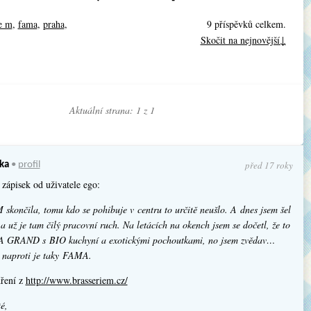
ie m
,
fama
,
praha
,
9 příspěvků celkem.
Skočit na nejnovější↓
Aktuální strana: 1 z
1
před 17 roky
ka
•
profil
zápisek od uživatele ego:
 skončila, tomu kdo se pohibuje v centru to určitě neušlo. A dnes jsem šel
a už je tam čilý pracovní ruch. Na letácích na okench jsem se dočetl, že to
 GRAND s BIO kuchyní a exotickými pochoutkami, no jsem zvědav…
 naproti je taky FAMA.
dření z
http://www.brasseriem.cz/
é,