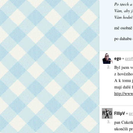
Po tøech a
Vám, aby js
Vám hodnì š
mě osobně 
po dahabu 
ego
•
profi
Byl jsem v
2.
z hovězího 
A k tomu j
mají další 
http://www
FilipV
•
pr
pan Cuketka
3.
ukončili p