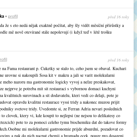
před 16 roky
ka
•
profil
da že s eto nedá nějak exaktně počítat, aby šly vidět měsíční přírůstky a
odle mě nově otevírané stále nepolevují (i když teď v létě trošku
před 16 roky
rofil
 na Fama restaurant p. Cuketky se stalo to, ceho jsem se obaval. Kuchari
 urovne si nakoupili Sosa kit v makru a jali se varit molekularni
e meho nazoru ma gastronomie logicky vyvoj a nelze preskakovat,
ze nejprve je potreba mit sit restauraci s vybornou domaci kuchyni
a kvalitnich surovinach a sit dodavatelu, kteri vedi co delaji, pote je
dovat opravdu kvalitni restaurace vyssi tridy a nakonec muzou prijit
 podniky svetove tridy. Uvedomte si, ze Ferran Adria nevari poslednich
je to clovek, ktery vi, kde koupit to nejlepsi (ne nejsou to delikatesy co
retezcich) pote to za pomoci celeho tymu biochemiku dat do takove formy
 dech.Osobne mi molekularni gastronomie prijde absurdni, pozadovat co
uroviny a pak do nich nacpat chemii a hromadu ecek, pouze pro dosazeni