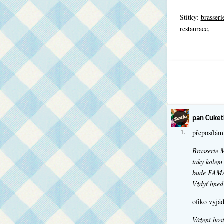
Štítky:
brasser
restaurace
,
pan Cuket
přeposílám 
1.
Brasserie M
taky kolem 
bude FAMA
Vždyť hned
ofiko vyjá
Vážení host