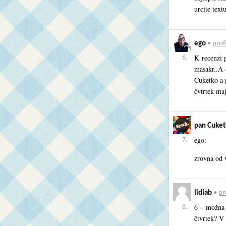
urcite text
ego
•
profi
K recenzi p
6.
masakr..A 
Cuketko a 
čvtrtek maj
pan Cuket
ego:
7.
zrovna od v
lidiab
•
pr
6 – možna 
8.
čtvrtek? V 