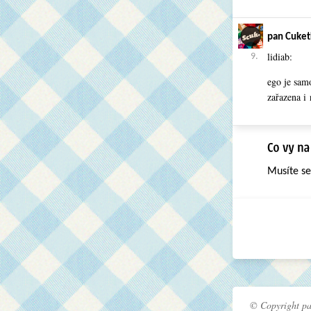
pan Cuket
lidiab:
9.
ego je sam
zařazena i
Musíte s
© Copyright pa