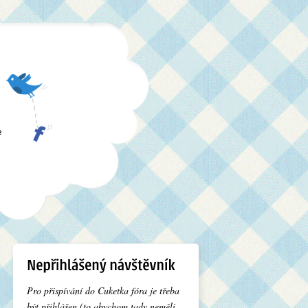
e
Pro přispívání do Cuketka fóra je třeba
být přihlášen (to abychom tady neměli