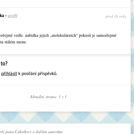
před 16 roky
ka
•
profil
ozřejmě vedle. nabídka jejich „molekulárních“ pokusů je samozřejmě
 na stálém menu.
e
přihlásit
k posílání příspěvků.
Aktuální strana: 1 z
1
tří panu Cuketkovi a dalším autorům.