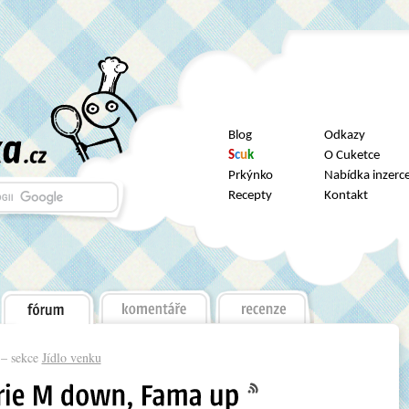
Blog
Odkazy
S
c
u
k
O Cuketce
Prkýnko
Nabídka inzerc
Recepty
Kontakt
– sekce
Jídlo venku