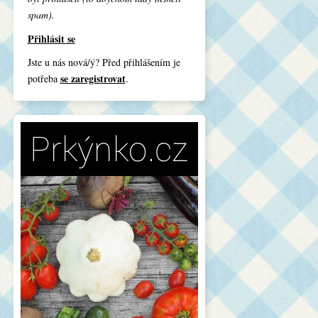
spam).
Přihlásit se
Jste u nás nová/ý? Před přihlášením je
se zaregistrovat
potřeba
.