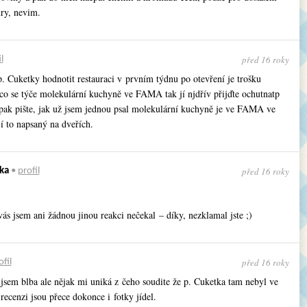
ury, nevim.
před 16 roky
l
. Cuketky hodnotit restauraci v prvním týdnu po otevření je trošku
co se týče molekulární kuchyně ve FAMA tak jí njdřív přijďte ochutnatp
pak pište, jak už jsem jednou psal molekulární kuchyně je ve FAMA ve
í to napsaný na dveřích.
před 16 roky
ka
•
profil
ás jsem ani žádnou jinou reakci nečekal – díky, nezklamal jste ;)
před 16 roky
ofil
jsem blba ale nějak mi uniká z čeho soudite že p. Cuketka tam nebyl ve
recenzi jsou přece dokonce i fotky jídel.