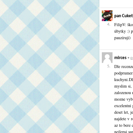
pan Cuket
FilipV: ško
4.
úbytky :) p
pauzírují)
mirces
•
p
Dle recenze
5.
podprumerne
kuchyni.Dl
myslim si, 
zalozenou n
mozne vybu
excelentni
deset let, 
najdete v 
az to bere
nejlepsi s