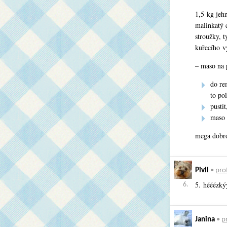
1,5 kg jehn
malinkatý c
stroužky, t
kuřecího v
– maso na p
do re
to po
pustit
maso 
mega dobro
Pivli
•
prof
5. hééézký
6.
Janina
•
pr