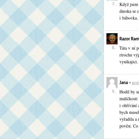
Když jsem 
7.
dneska se 
i bábovka.
Razor Ra
Táta v ní p
8.
rtrochu výp
vynikajici.
Jana
•
prof
Hodil by se
9.
maličkosti
i ohřívání 
bych musel
vyřadila a
pověst. Co 