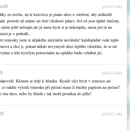
před 15 roky
rofil
díky za osvětu, na té konvičce je psáno něco o ošetření, aby neškodil.
adí, protože už máme asi třetí (drahou) pánev, dvě už jsou úplně zničený,
 zatím ještě neloupe,ale já sama bych si je nekoupila, snesu jen tu na
která je v pohodě..
u té remosky jsem si nějakého začernění nevšimla? každopádně vede teplo
lonová a chci ji, pokud někdo nevymyslí něco lepšího (doufám, že se mi
vyhne a těm kyselým potravinám na oplátku budu vyhábat já).
před 15 roky
il
odpovědi. Kloním se tedy k hliníku. Kyselé věci bych v remosce asi
A co takhle vyložit remosku při pečení masa či buchty papírem na pečení?
e tím něco, nebo by hliník i tak mohl pronikat do jídla?
před 15 roky
fil