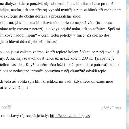
 na dialýze, kde se používá nějaká membrána s hliníkem (více po mně
tějte, nevím, jak ten přístroj vypadá uvnitř) a z té se hliník při mohutném
ve skutečně do oběhu dostává a prokazatelně škodí.
obí.. no, já sama teda hliníkové nádobí skoro nepoužívám (tu mocca
áme tedy zrovna z nerezi), ale když nějaké mám, tak to neřeším. Spíš mi
liníkové nádobí „špiní“ – černí třeba poličky v lince. Za což ho dost
je to hlavní důvod jeho eliminace:)
o – to je asi celkem známo, že při teplotě kolem 360 st. se z něj uvolňují
ny. A začínají se uvolňovat lehce už někde kolem 200 st. Tj. špatné je
teflon nasucho. Když na něm něco leží (tuk či pekoucí se potrava), na tak
lotu se nedostane, protože potravina z něj okamžitě odvádí teplo.
h teda asi volila spíš hliník, jelikož mi vadí, když něco omezuje mou
t kovovu lžící :)
před 15 roky
•
profil
a remoskový ráj rceptů je tady:
http://coco-choc.blog.cz/