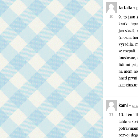
farfalla
•
p
9. to jsou 
10.
kratka tepe
jen stezi),
(mozna hors
vyradila. 
se rozpali
toustovac,
lidi mi pri
na mem nov
hned prvni
o-mytus.as
kami
•
pro
10. Ten hli
11.
tahle vrst
potravinami
rozvoj deg