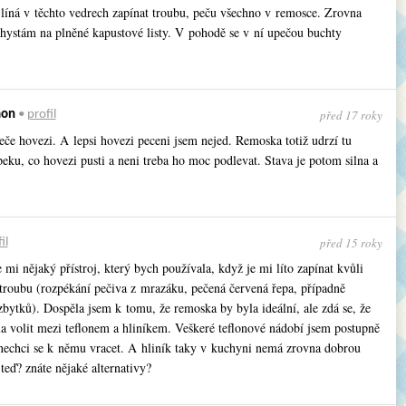
líná v těchto vedrech zapínat troubu, peču všechno v remosce. Zrovna
chystám na plněné kapustové listy. V pohodě se v ní upečou buchty
před 17 roky
mon
•
profil
eče hovezi. A lepsi hovezi peceni jsem nejed. Remoska totiž udrzí tu
eku, co hovezi pusti a neni treba ho moc podlevat. Stava je potom silna a
před 15 roky
il
 mi nějaký přístroj, který bych používala, když je mi líto zapínat kvůli
 troubu (rozpékání pečiva z mrazáku, pečená červená řepa, případně
zbytků). Dospěla jsem k tomu, že remoska by byla ideální, ale zdá se, že
a volit mezi teflonem a hliníkem. Veškeré teflonové nádobí jsem postupně
 nechci se k němu vracet. A hliník taky v kuchyni nemá zrovna dobrou
teď? znáte nějaké alternativy?