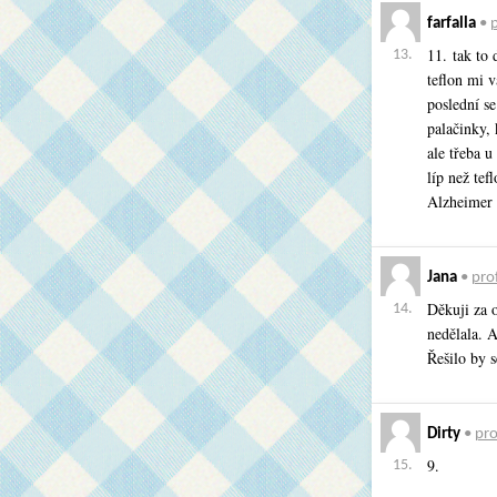
farfalla
•
p
11. tak to 
13.
teflon mi v
poslední se
palačinky, 
ale třeba 
líp než tef
Alzheimer 
Jana
•
prof
Děkuji za 
14.
nedělala. 
Řešilo by s
Dirty
•
pro
9.
15.