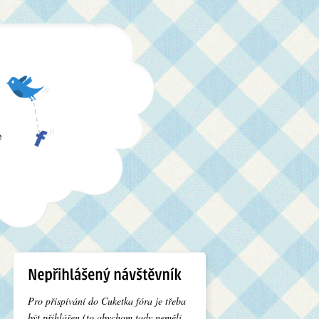
e
Pro přispívání do Cuketka fóra je třeba
být přihlášen (to abychom tady neměli