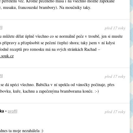
 perfektní věc. Kromě pečeného masa i na všechno možné zapékané
y, musaku, francouzské brambory). Na moučníky taky.
před 17 roky
il
 můžete dělat úplně všechno co se normálně peče v troubě, jen si musíte
s přípravy a přizpůsobit se pečení (teplu) shora; taky jsem v ní kdysi
Hodně receptů pro remosku má na svých stránkách Rachad –
.souk.cz
před 17 roky
il
se dá upéci všechno. Babička v ní upekla od vánočky počínaje, přes
ábovku, kuře, kachnu a zapečenýma bramborama konče. :-)
před 17 roky
ka
•
profil
dnes ta moje nezahálela :)