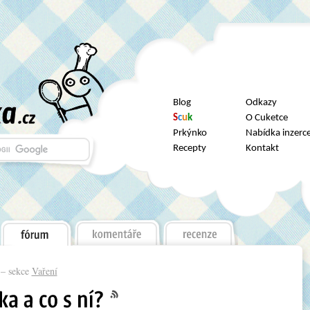
Blog
Odkazy
S
c
u
k
O Cuketce
Prkýnko
Nabídka inzerc
Recepty
Kontakt
– sekce
Vaření