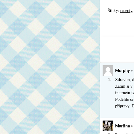
Štítky:
recepty
Murphy
•
Zdravím, d
1.
Zatím si v
internetu j
Podělíte se
přípravy. D
Martina
•