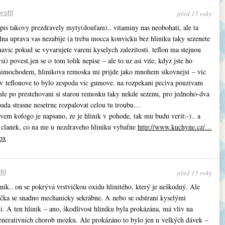
před 15 roky
rofil
spis takovy prezdravely myty(doufam).. vitaminy nas neobohati, ale ta
lna uprava vas nezabije (a treba mocca konvicku bez hliniku taky sezenete
 navic pokud se vyvarujete vareni kyselych zalezitosti. teflon ma stejnou
i) povest,jen se o tom tolik nepise – ale to uz asi vite, kdyz jste ho
mimochodem, hlinikova remoska mi prijde jako mnohem sikovnejsi – vic
, v teflonove to bylo zespoda vic gumove. na rozpekani peciva pouzivam
 ale po prestehovani si starou remosku taky nekde sezenu, pro jednoho-dva
pada strasne nesetrne rozpalovat celou tu troubu…
em koťogo je napsano, ze je hlinik v pohode, tak mu budu verit:-).. a
 clanek, co na me u nezdraveho hliniku vybafne
http://www.kuchyne.cz/…
px
před 15 roky
fil
ník.. on se pokrývá vrstvičkou oxidu hlinitého, který je neškodný. Ale
vička se snadno mechanicky sekrábne. A nebo se odstraní kyselými
. A ten hliník – ano, škodlivost hliníku byla prokázána, má vliv na
enerativních chorob mozku. Ale prokázáno to bylo jen u velkých dávek –