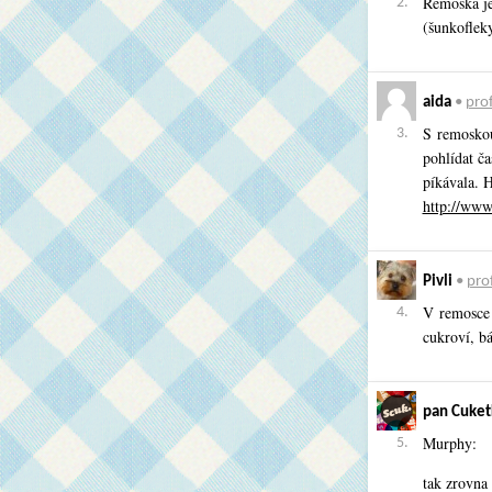
Remoska je
2.
(šunkoflek
aida
•
prof
S remoskou
3.
pohlídat ča
píkávala. 
http://www
Pivli
•
prof
V remosce 
4.
cukroví, b
pan Cuket
Murphy:
5.
tak zrovna 