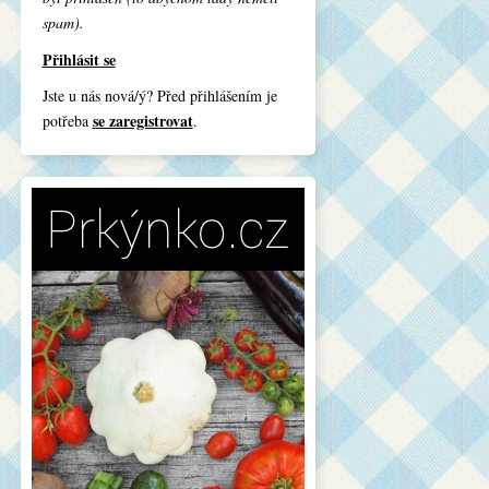
spam).
Přihlásit se
Jste u nás nová/ý? Před přihlášením je
se zaregistrovat
potřeba
.