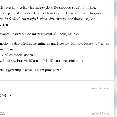
ěčí plecko v celku (jen nářezy do kříže szbobou stran), 3 mrkve,
eler, pět malých cibulek, celá hlavička česneku – očištěné neloupané
ymián 5 větví, rozmarýn 5 větví, dva citróny, bobkkový list, 3dcl
ývaru
vorchu naříznout do mřížky, vetřít sůl, pepř, bylinky
mosky na dno všechnu zeleninu na malé kostky, bylinky, česnek, vývar, na
ložit maso
, v půlce otočit, dodělat
z kosti rozebrat vidličkou a přelít šťávou a zeleninkou :)
ta :) garantuji, jakože ji mám plný pupik!
před 17 roky
il
ýýý! ;-)
před 17 roky
ofil