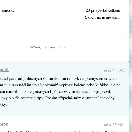
,
remoska
,
20 příspěvků celkem.
Skočit na nejnovější↓
Aktuální strana: 1 z
1
před 17 roky
profil
ostal jsem od příbuzných starou dobrou remosku a přemýšlím co s ní.
 ní tu a tam udělám úplně dokonalý vepřový koleno nebo kuřátko, ale na
sem narazil na pár zajímavých tipů, co se v ní dá všechno připravit.
 taky o vaše recepty a tipy. Prosím případně taky o uvedení cca doby
íky:)
před 17 roky
profil