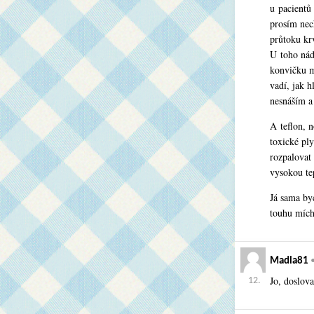
u pacientů
prosím nech
průtoku kr
U toho nád
konvičku m
vadí, jak h
nesnáším a 
A teflon, n
toxické ply
rozpalovat 
vysokou tep
Já sama byc
touhu mícha
Madla81
Jo, doslov
12.