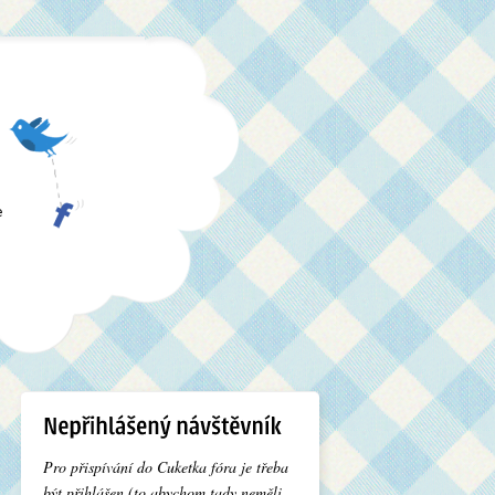
e
Pro přispívání do Cuketka fóra je třeba
být přihlášen (to abychom tady neměli