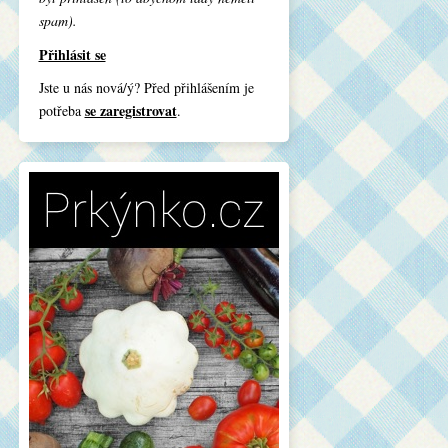
spam).
Přihlásit se
Jste u nás nová/ý? Před přihlášením je
se zaregistrovat
potřeba
.