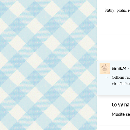
Štítky:
praha
,
r
Sirnik74
Celkem rád
1.
virtuálního
Musíte s