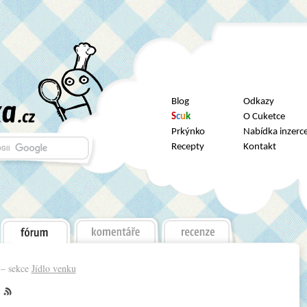
Blog
Odkazy
S
c
u
k
O Cuketce
Prkýnko
Nabídka inzerc
Recepty
Kontakt
– sekce
Jídlo venku