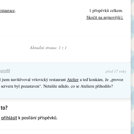
estaurace
,
1 příspěvků celkem.
Skočit na nejnovější↓
Aktuální strana: 1 z
1
před 17 roky
•
profil
 jsem navštěvoval vršovický restaurant
Atelier
a teď koukám, že „provoz
 serveru byl pozastaven“. Netušíte někdo, co se Atelieru přihodilo?
e
přihlásit
k posílání příspěvků.