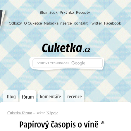
Blog
S
c
u
k
Prkýnko
Recepty
Odkazy
O Cuketce
Nabídka inzerce
Kontakt
Twitter
Facebook
Cuketka fórum
– sekce
Nápoje