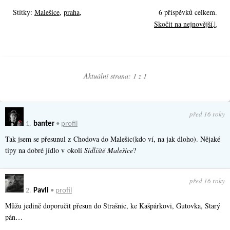
Štítky:
Malešice
,
praha
,
6 příspěvků celkem.
Skočit na nejnovější↓
Aktuální strana: 1 z
1
před 16 roky
1.
banter
•
profil
Tak jsem se přesunul z Chodova do Malešic(kdo ví, na jak dloho). Nějaké
tipy na dobré jídlo v okolí
Sídliště Malešice
?
před 16 roky
2.
Pavli
•
profil
Můžu jedině doporučit přesun do Strašnic, ke Kašpárkovi, Gutovka, Starý
pán…