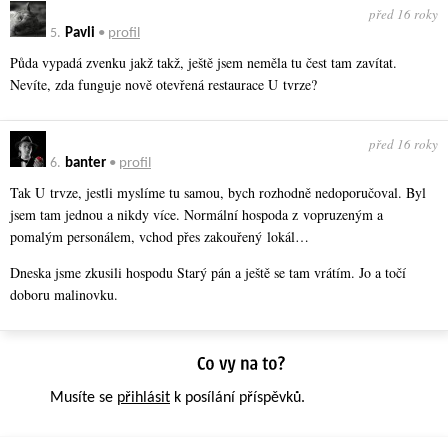
před 16 roky
5.
Pavli
•
profil
Půda vypadá zvenku jakž takž, ještě jsem neměla tu čest tam zavítat.
Nevíte, zda funguje nově otevřená restaurace U tvrze?
před 16 roky
6.
banter
•
profil
Tak U trvze, jestli myslíme tu samou, bych rozhodně nedoporučoval. Byl
jsem tam jednou a nikdy více. Normální hospoda z vopruzeným a
pomalým personálem, vchod přes zakouřený lokál…
Dneska jsme zkusili hospodu Starý pán a ještě se tam vrátím. Jo a točí
doboru malinovku.
Musíte se
přihlásit
k posílání příspěvků.