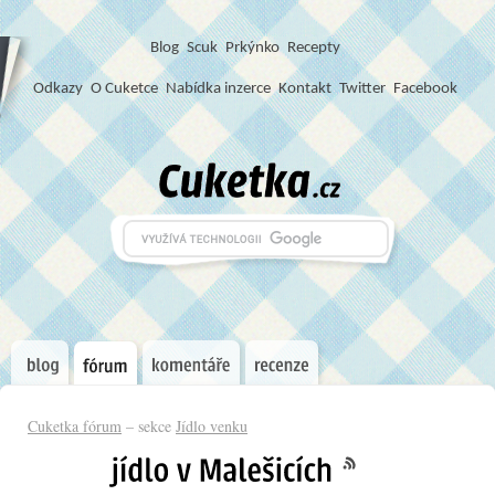
Blog
S
c
u
k
Prkýnko
Recepty
Odkazy
O Cuketce
Nabídka inzerce
Kontakt
Twitter
Facebook
Cuketka fórum
– sekce
Jídlo venku