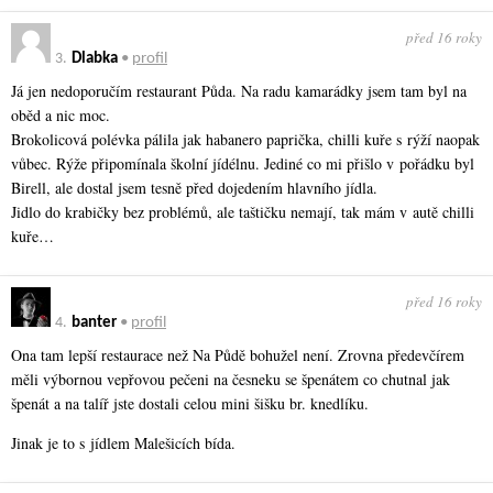
před 16 roky
3.
Dlabka
•
profil
Já jen nedoporučím restaurant Půda. Na radu kamarádky jsem tam byl na
oběd a nic moc.
Brokolicová polévka pálila jak habanero paprička, chilli kuře s rýží naopak
vůbec. Rýže připomínala školní jídélnu. Jediné co mi přišlo v pořádku byl
Birell, ale dostal jsem tesně před dojedením hlavního jídla.
Jidlo do krabičky bez problémů, ale taštičku nemají, tak mám v autě chilli
kuře…
před 16 roky
4.
banter
•
profil
Ona tam lepší restaurace než Na Půdě bohužel není. Zrovna předevčírem
měli výbornou vepřovou pečeni na česneku se špenátem co chutnal jak
špenát a na talíř jste dostali celou mini šišku br. knedlíku.
Jinak je to s jídlem Malešicích bída.