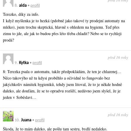
před 16 roky
8.
aida
•
profil
Terezko, díky za info.
I když myšlenka je to hezká (pdobně jako takové ty prodejní automaty na
mléko), jsem trochu skeptická, hlavně s ohledem na hygienu. Teď přes
zimu to jde, ale jak to budou přes léto třeba chladit? Nebo se to rychleji
prodá?
před 16 roky
9.
Kytka
•
profil
8: Terezka psala o automatu, takže předpokládám, že ten je chlazenej…
Něco takovýho už tu kdysi proběhlo a očividně to fungovalo bez
jakýchkoliv námitek hygieniků, tehdy jsem litoval, že to je někde hodně
daleko, ale doufám, že se to opradvu rozšíří, nedávno jsem slyšel, že je
jeden v Soběslavi…
před 16 roky
10.
Juana
•
profil
Škoda, že to mám daleko, ale pošlu tam sestru, bydlí nedaleko.