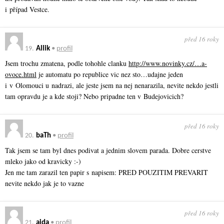
i případ Vestce.
před 16 roky
19.
Allik
•
profil
Jsem trochu zmatena, podle tohohle clanku
http://www.novinky.cz/…a-
ovoce.html
je automatu po republice vic nez sto…udajne jeden
i v Olomouci u nadrazi, ale jeste jsem na nej nenarazila, nevite nekdo jestli
tam opravdu je a kde stoji? Nebo pripadne ten v Budejovicich?
před 16 roky
20.
baTh
•
profil
Tak jsem se tam byl dnes podivat a jednim slovem parada. Dobre cerstve
mleko jako od kravicky :-)
Jen me tam zarazil ten papir s napisem: PRED POUZITIM PREVARIT
nevite nekdo jak je to vazne
před 16 roky
21.
aida
•
profil