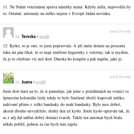
11. Ne Státní veterinární správa námitky nemá. Kdyby měla, nepovolila by
to. Ostatně, automaty na mlíko nejsou v Evropě žádná novinka.
před 16 roky
14.
Terezka
•
profil
12: Kytko, to je ono, to jsem popisovala. A při mém dotazu na procenta
tuku mi pán říkal, že to mají změřeno hygieniky z veteriny, tak si myslím,
že je to ošetřeno víc než dost. Dneska ho koupím a pak napíšu, jaké je.
před 16 roky
15.
Juana
•
profil
Jsem dost stará na to, že si pamatuju, jak jsme o prázdninách na vesnici ve
špinavém koloniálu (tedy tehdy to bylo Smíšené zboží) kupovali mléko,
nalévané přímo z velké bandasky do malé bandasky. Bylo moc dobré,
akorát dlouho nevydrželo, druhý den už kyslo. Jenže kyslo opravdu tak, že
se z něj dal udělat dobrý domácí tvaroh. Takže ten automat bych brala
někde poblíž, jednou za čas bych tam zajela.