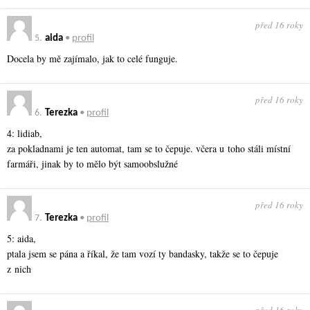
před 16 roky
5.
aida
•
profil
Docela by mě zajímalo, jak to celé funguje.
před 16 roky
6.
Terezka
•
profil
4: lidiab,
za pokladnami je ten automat, tam se to čepuje. včera u toho stáli místní
farmáři, jinak by to mělo být samoobslužné
před 16 roky
7.
Terezka
•
profil
5: aida,
ptala jsem se pána a říkal, že tam vozí ty bandasky, takže se to čepuje
z nich