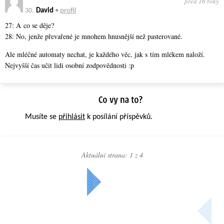
před 16 roky
30.
David
•
profil
27: A co se děje?
28: No, jenže převařené je mnohem hnusnější než pasterované.
Ale mléčné automaty nechat, je každého věc, jak s tím mlékem naloží.
Nejvyšší čas učit lidi osobní zodpovědnosti :p
Musíte se
přihlásit
k posílání příspěvků.
Aktuální strana: 1 z
4
Další »