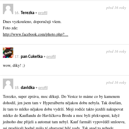
před 16 roky
16.
Terezka
•
profil
Dnes vyzkoušeno, doporučuji všem.
Foto zde:
http://www.facebook.com/photo.php?…
před 16 roky
17.
pan Cuketka
•
profil
wow, díky! ;)
před 16 roky
18.
davidka
•
profil
Terezko, super zpráva, moc děkuji. Do Vestce to máme co by kamenem
dohodil, jen jsem tam v Hyperalbertu nějakou dobu nebyla. Tak doufám,
že tam to mléko nějakou dobu vydrží. Moji rodiče takto jezdili nakupovat
mléko do Kauflandu do Havlíčkova Brodu a moc byli překvapeni, když
jednoho dne přijeli a automat tam nebyl. Kauf farmáři vypověděl smlouvu,
asi prodávali hodně málo té obarvené bílé vody. Tak snad to nebude