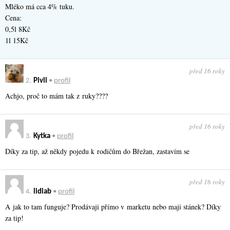
Mléko má cca 4% tuku.
Cena:
0,5l 8Kč
1l 15Kč
před 16 roky
2.
Pivli
•
profil
Achjo, proč to mám tak z ruky????
před 16 roky
3.
Kytka
•
profil
Díky za tip, až někdy pojedu k rodičům do Břežan, zastavím se
před 16 roky
4.
lidiab
•
profil
A jak to tam funguje? Prodávaji přímo v marketu nebo maji stánek? Díky
za tip!