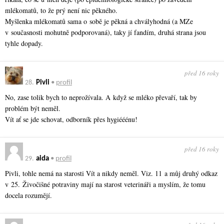
mlékomatů, to že prý není nic pěkného.
Myšlenka mlékomatů sama o sobě je pěkná a chvályhodná (a MZe
v současnosti mohutně podporovaná), taky jí fandím, druhá strana jsou
tyhle dopady.
před 16 roky
28.
Pivli
•
profil
No, zase tolik bych to neprožívala. A když se mléko převaří, tak by
problém být neměl.
Vít ať se jde schovat, odborník přes hygiééénu!
před 16 roky
29.
aida
•
profil
Pivli, tohle nemá na starosti Vít a nikdy neměl. Viz. 11 a můj druhý odkaz
v 25. Živočišné potraviny mají na starost veterináři a myslím, že tomu
docela rozumějí.