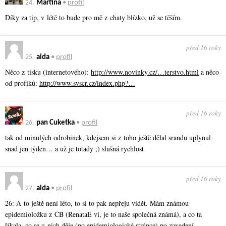
24.
Martina
•
profil
Díky za tip, v létě to bude pro mě z chaty blízko, už se těším.
před 16 roky
25.
aida
•
profil
Něco z tisku (internetového):
http://www.novinky.cz/…terstvo.html
a něco
od profíků:
http://www.svscr.cz/index.php?…
před 16 roky
26.
pan Cuketka
•
profil
tak od minulých odrobinek, kdejsem si z toho ještě dělal srandu uplynul
snad jen týden… a už je totady ;) slušná rychlost
před 16 roky
27.
aida
•
profil
26: A to ještě není léto, to si to pak nepřeju vidět. Mám známou
epidemioložku z ČB (RenataE ví, je to naše společná známá), a co ta
říkala, co se u nich děje (po epidemiologické stránce) po zavedení