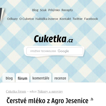
Blog
S
c
u
k
Prkýnko
Recepty
Odkazy
O Cuketce
Nabídka inzerce
Kontakt
Twitter
Facebook
Cuketka fórum
– sekce
Nákupy a suroviny