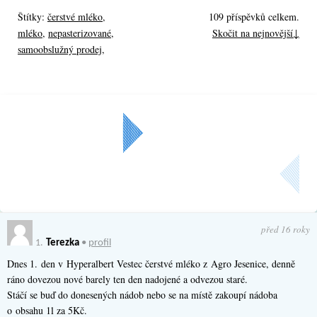
Štítky:
čerstvé mléko
,
109 příspěvků celkem.
mléko
,
nepasterizované
,
Skočit na nejnovější↓
samoobslužný prodej
,
Další »
Aktuální strana: 1 z
4
před 16 roky
1.
Terezka
•
profil
Dnes 1. den v Hyperalbert Vestec čerstvé mléko z Agro Jesenice, denně
ráno dovezou nové barely ten den nadojené a odvezou staré.
Stáčí se buď do donesených nádob nebo se na místě zakoupí nádoba
o obsahu 1l za 5Kč.