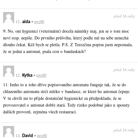
před 16 roky
11.
aida
•
profil
9: No, oni hygienici (veterinární) docela námitky maj, jen se o tom moc
neví resp. nepíše. Do prvního průšvihu, který podle mě na sebe nenechá
dlouho čekat. Kéž bych se pletla. P.S. Z Terezčina popisu jsem nepoznala,
že se jedná a automat, psala cosi o bandaskách?
před 16 roky
12.
Kytka
•
profil
11: Imho to u toho dříve popisovaného automatu funguje tak, že se do
chlazeného automatu strčí mléko v bandasce, ze které ho automat čepuje.
V tu chvíli mi to přijde dostatečně hygienické za předpokladu, že se
provozovatel o automat dobře stará. Tedy riziko podobné jako u spousty
dalších provozů, zejména všech restaurací.
před 16 roky
13.
David
•
profil