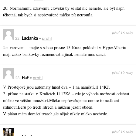
20: Normálnímu zdravému člověku by se stát nic nemělo, ale být např.
těhotná, tak bych si nepřevařené mléko pít netroufla.
před 16 roky
22.
Lucianka
•
profil
Jen varovani – mejte s sebou presne 15 Kace, pokladni v HyperAlbertu
maji zakaz bankovky rozmenovat a jinak nemate moc sanci.
před 16 roky
23.
HaF
•
profil
V Prostějově jsou automaty hned dva – 1.na náměstí,1l 14Kč,
2. přímo na statku v Kralicích,1l 12Kč – zde je výhoda možnosti odebrat
mléko ve větším množství.Mléko nepřevařujeme-ono se to nedá ani
stihnout.Beru po třech litrech a můžem jezdit obden.
V plánu mám domácí tvaroh,ale nějak nikdy mléko nezbyde.
před 16 roky