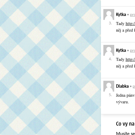
Kytka
•
pro
Tady
http:
3.
něj a před
Kytka
•
pro
Tady
http:
4.
něj a před
Dlabka
•
p
Jedna pánvi
5.
vývaru.
Musíte s