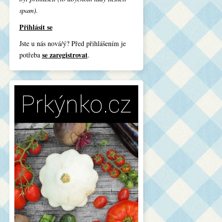
spam).
Přihlásit se
Jste u nás nová/ý? Před přihlášením je
se zaregistrovat
potřeba
.