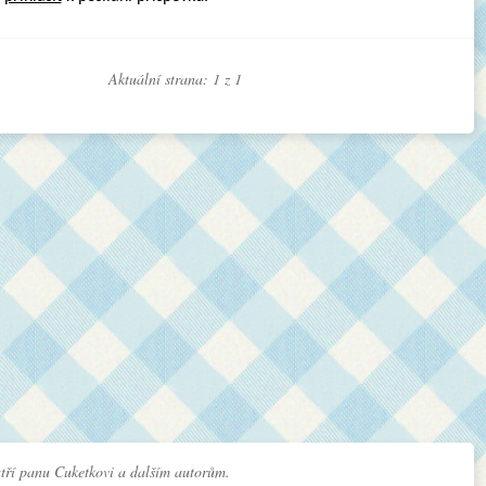
Aktuální strana: 1 z
1
tří panu Cuketkovi a dalším autorům.