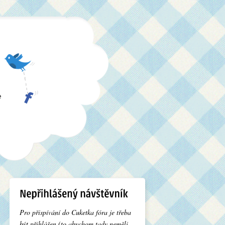
e
Pro přispívání do Cuketka fóra je třeba
být přihlášen (to abychom tady neměli