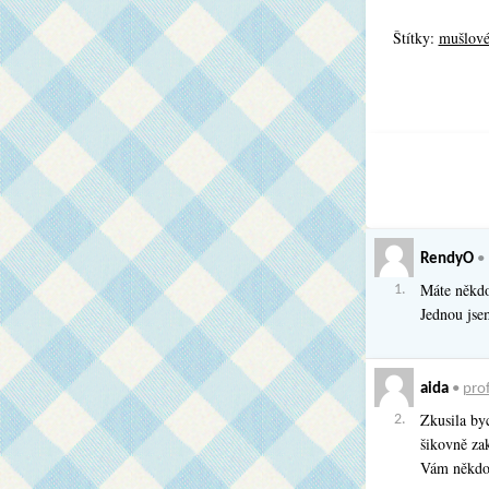
Štítky:
mušlové
RendyO
•
Máte někdo
1.
Jednou jsem
aida
•
prof
Zkusila byc
2.
šikovně za
Vám někdo 