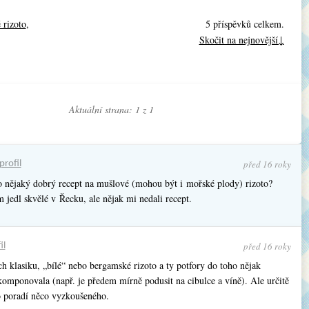
 rizoto
,
5 příspěvků celkem.
Skočit na nejnovější↓
Aktuální strana: 1 z
1
před 16 roky
profil
 nějaký dobrý recept na mušlové (mohou být i mořské plody) rizoto?
 jedl skvělé v Řecku, ale nějak mi nedali recept.
před 16 roky
il
h klasiku, „bílé“ nebo bergamské rizoto a ty potfory do toho nějak
komponovala (např. je předem mírně podusit na cibulce a víně). Ale určitě
poradí něco vyzkoušeného.