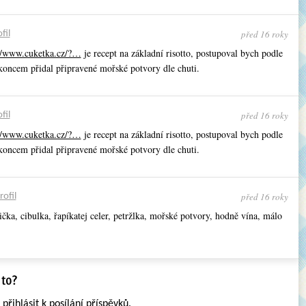
před 16 roky
fil
//www.cuketka.cz/?…
je recept na základní risotto, postupoval bych podle
 koncem přidal připravené mořské potvory dle chuti.
před 16 roky
fil
//www.cuketka.cz/?…
je recept na základní risotto, postupoval bych podle
 koncem přidal připravené mořské potvory dle chuti.
před 16 roky
rofil
čka, cibulka, řapíkatej celer, petržlka, mořské potvory, hodně vína, málo
e
přihlásit
k posílání příspěvků.