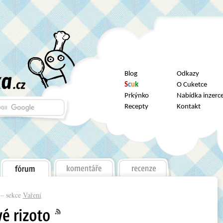
Blog
Odkazy
S
c
u
k
O Cuketce
Prkýnko
Nabídka inzerc
Recepty
Kontakt
– sekce
Vaření