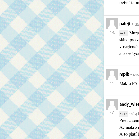
treba lisi 
paleji
•
pr
Murphy
14.
↪ 13
sklad pro z
v regional
a co se tyc
mpik
•
pro
Makro P5 –
15.
andy_wis
palej
16.
↪ 14
Před časem 
Ač makro r
A to platí