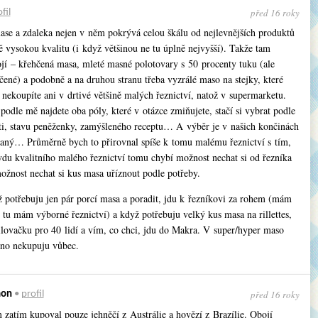
před 16 roky
fil
se a zdaleka nejen v něm pokrývá celou škálu od nejlevnějších produktů
 vysokou kvalitu (i když většinou ne tu úplně nejvyšší). Takže tam
ojí – křehčená masa, mleté masné polotovary s 50 procenty tuku (ale
čené) a podobně a na druhou stranu třeba vyzrálé maso na stejky, které
 nekoupíte ani v drtivé většině malých řeznictví, natož v supermarketu.
podle mě najdete oba póly, které v otázce zmiňujete, stačí si vybrat podle
ti, stavu peněženky, zamýšleného receptu… A výběr je v našich končinách
daný… Průměrně bych to přirovnal spíše k tomu malému řeznictví s tím,
vdu kvalitního malého řeznictví tomu chybí možnost nechat si od řezníka
ožnost nechat si kus masa uříznout podle potřeby.
ž potřebuju jen pár porcí masa a poradit, jdu k řezníkovi za rohem (mám
že tu mám výborné řeznictví) a když potřebuju velký kus masa na rillettes,
ilovačku pro 40 lidí a vím, co chci, jdu do Makra. V super/hyper maso
no nekupuju vůbec.
před 16 roky
mon
•
profil
 zatím kupoval pouze jehněčí z Austrálie a hovězí z Brazílie. Obojí