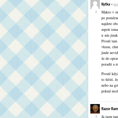
Kytka
•
pro
Makro v ma
2.
po poměrně
najdete ob
aspoň ozna
u nás jinak
Prostě tam 
vkusu, chu
jinde neví
že do opra
poradit a m
Prostě kdy
to štěstí, 
nebo na gr
pokud mož
Razor Ra
Já jsem tam
3.