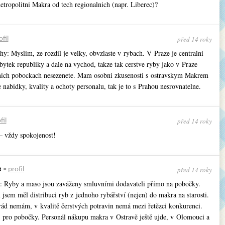
metropolitni Makra od tech regionalnich (napr. Liberec)?
před 14 roky
ofil
: Myslim, ze rozdil je velky, obvzlaste v rybach. V Praze je centralni
bytek republiky a dale na vychod, takze tak cerstve ryby jako v Praze
nich pobockach nesezenete. Mam osobni zkusenosti s ostravskym Makrem
e nabidky, kvality a ochoty personalu, tak je to s Prahou nesrovnatelne.
před 14 roky
fil
 vždy spokojenost!
před 14 roky
e
•
profil
i: Ryby a maso jsou zaváženy smluvními dodavateli přímo na pobočky.
jsem měl distribuci ryb z jednoho rybářství (nejen) do makra na starosti.
ád nemám, v kvalitě čerstvých potravin nemá mezi řetězci konkurenci.
 i pro pobočky. Personál nákupu makra v Ostravě ještě ujde, v Olomouci a