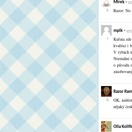
Mirek
•
pr
Razor: No 
6.
mpik
•
pro
Kuřata zde 
7.
kvalita) i 
V rybách m
Normální ma
o původu m
zásobovan
Razor Ra
OK, naštěs
8.
nějaký čes
Olla Kolifi