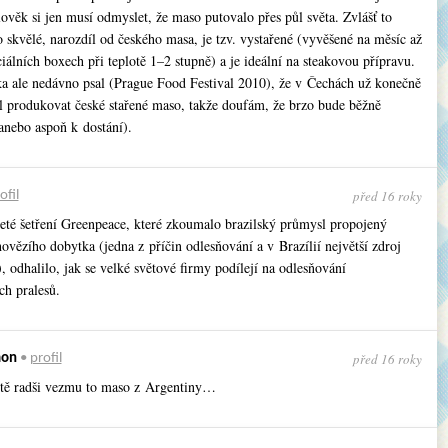
ověk si jen musí odmyslet, že maso putovalo přes půl světa. Zvlášť to
 skvělé, narozdíl od českého masa, je tzv. vystařené (vyvěšené na měsíc až
iálních boxech při teplotě 1–2 stupně) a je ideální na steakovou přípravu.
a ale nedávno psal (Prague Food Festival 2010), že v Čechách už konečně
l produkovat české stařené maso, takže doufám, že brzo bude běžně
anebo aspoň k dostání).
před 16 roky
ofil
leté šetření Greenpeace, které zkoumalo brazilský průmysl propojený
vězího dobytka (jedna z příčin odlesňování a v Brazílií největší zdroj
 odhalilo, jak se velké světové firmy podílejí na odlesňování
h pralesů.
před 16 roky
mon
•
profil
íště radši vezmu to maso z Argentiny…