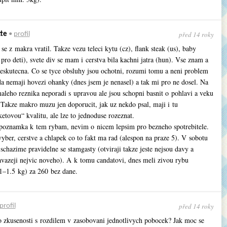
před 14 roky
tte
•
profil
se z makra vratil. Takze vezu teleci kytu (cz), flank steak (us), baby
 pro deti), svete div se mam i cerstva bila kachni jatra (hun). Vse znam a
 neskutecna. Co se tyce obsluhy jsou ochotni, rozumi tomu a neni problem
da nemaji hovezi ohanky (dnes jsem je nenasel) a tak mi pro ne dosel. Na
aleho reznika neporadi s upravou ale jsou schopni basnit o pohlavi a veku
. Takze makro muzu jen doporucit, jak uz nekdo psal, maji i tu
tovou“ kvalitu, ale lze to jednoduse rozeznat.
 poznamka k tem rybam, nevim o nicem lepsim pro bezneho spotrebitele.
ber, cerstve a chlapek co to fakt ma rad (alespon na praze 5). V sobotu
schazime pravidelne se stamgasty (otviraji takze jeste nejsou davy a
avazeji nejvic noveho). A k tomu candatovi, dnes meli zivou rybu
1–1.5 kg) za 260 bez dane.
před 14 roky
profil
 zkusenosti s rozdilem v zasobovani jednotlivych pobocek? Jak moc se