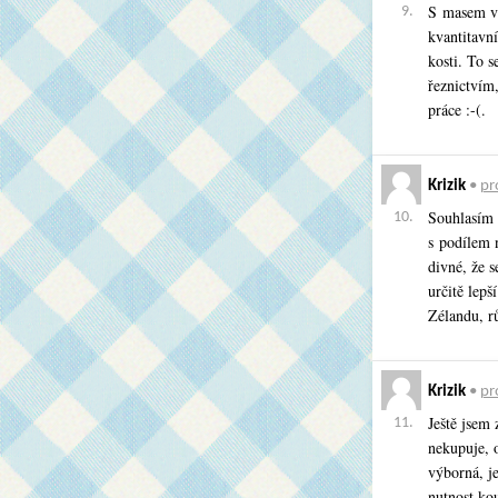
S masem v 
9.
kvantitavn
kosti. To 
řeznictvím,
práce :-(.
Krizik
•
pro
Souhlasím 
10.
s podílem 
divné, že 
určitě lep
Zélandu, rů
Krizik
•
pro
Ještě jsem
11.
nekupuje, o
výborná, j
nutnost ko