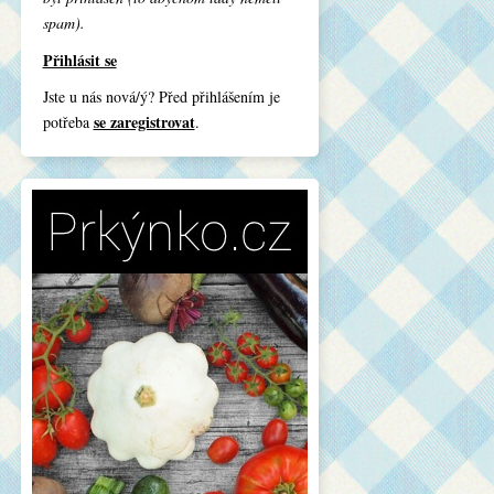
spam).
Přihlásit se
Jste u nás nová/ý? Před přihlášením je
se zaregistrovat
potřeba
.