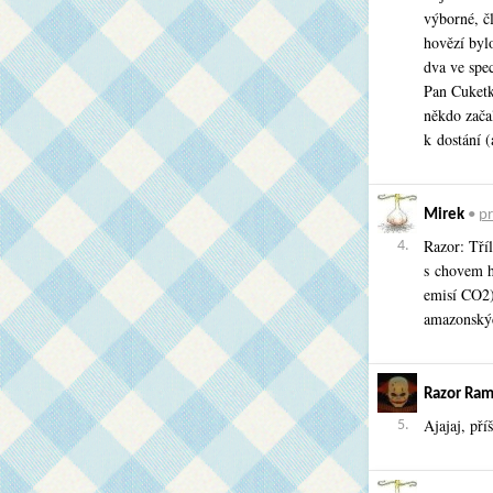
výborné, čl
hovězí bylo
dva ve spec
Pan Cuketk
někdo zača
k dostání (
Mirek
•
pr
Razor: Tří
4.
s chovem ho
emisí CO2),
amazonskýc
Razor Ra
Ajajaj, př
5.