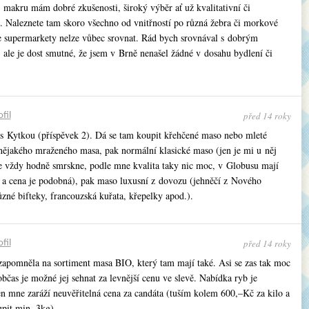
makru mám dobré zkušenosti, široký výběr ať už kvalitativní či
í. Naleznete tam skoro všechno od vnitřností po různá žebra či morkové
se supermarkety nelze vůbec srovnat. Rád bych srovnával s dobrým
 ale je dost smutné, že jsem v Brně nenašel žádné v dosahu bydlení či
před 14 roky
fil
s Kytkou (příspěvek 2). Dá se tam koupit křehčené maso nebo mleté
nějakého mraženého masa, pak normální klasické maso (jen je mi u něj
se vždy hodně smrskne, podle mne kvalita taky nic moc, v Globusu mají
ší a cena je podobná), pak maso luxusní z dovozu (jehněčí z Nového
zné bifteky, francouzská kuřata, křepelky apod.).
před 14 roky
fil
 zapomněla na sortiment masa BIO, který tam mají také. Asi se zas tak moc
bčas je možné jej sehnat za levnější cenu ve slevě. Nabídka ryb je
en mne zaráží neuvěřitelná cena za candáta (tuším kolem 600,–Kč za kilo a
upit min. 3kg).