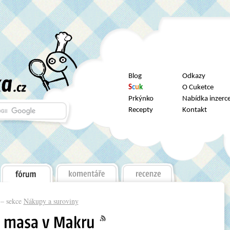
Blog
Odkazy
S
c
u
k
O Cuketce
Prkýnko
Nabídka inzerc
Recepty
Kontakt
– sekce
Nákupy a suroviny