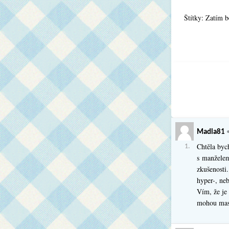
Štítky: Zatím 
Aktuální s
Madla81
Chtěla byc
1.
s manželem
zkušenosti
hyper-, neb
Vím, že je 
mohou maso