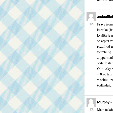
andouille
Prave jsem 
12.
kuratka (fr
kvalita je
se zeptat z
rozdil od m
zvirete :-)
„hypermarke
Jeste mala
Obrovsky vy
v 8 se tam 
v sobotu z
(odhaduju 
Murphy
•
Mate nekdo
13.