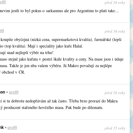
před 16 roky
ofil
nevim jestli to byl pokus o sarkasmus ale pro Argentinu to plati take…
před 16 roky
fil
koupíte obyčejná (nízká cena, supermarketová kvalita), farmářské (lepší
bio (top kvalita). Mají i speciality jako kuře Halal.
ají snad nejlepší výběr na trhu!
so stejně jako kuřata v pestré škále kvality a ceny. Na mase jsou i údaje
asa. Takže je jen nba vašem výběru. Já Makro považuji za nejlépe
ý obchod v ČR.
před 16 roky
mon
•
profil
tí si tu dobrotu nedopřávám až tak často. Třeba brzo prorazí do Makra
ký producent stařeného hovězího masa. Pak bude po dilematu.
před 15 roky
nk
•
profil