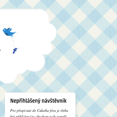
e
Pro přispívání do Cuketka fóra je třeba
být přihlášen (to abychom tady neměli