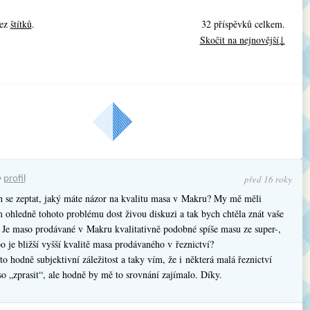
bez
štítků
.
32 příspěvků celkem.
Skočit na nejnovější↓
Další »
trana: 1 z
2
před 16 roky
•
profil
h se zeptat, jaký máte názor na kvalitu masa v Makru? My mě měli
 ohledně tohoto problému dost živou diskuzi a tak bych chtěla znát vaše
. Je maso prodávané v Makru kvalitativně podobné spíše masu ze super-,
o je bližší vyšší kvalitě masa prodávaného v řeznictví?
to hodně subjektivní záležitost a taky vím, že i některá malá řeznictví
 „zprasit“, ale hodně by mě to srovnání zajímalo. Díky.