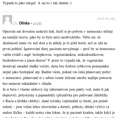
Vypadá to jako tatrgel. A asi to i tak chutná ;)
před 16 roky
21.
Olinka
•
profil
Opravdu mě dovedou zaskočit lidé, kteří si po pobytu v nemocnici stěžují
na tamější stravu, jako by to bylo něco neobvyklého. Věřte mi, že
zkušeností mám víc než dost a že někdy je to ještě horší, než se zdá na
první pohled. Ignorování diety pacienta nevyjímaje – proč by se nemocnice
vařila zvlášť s např. bezlepkovou, vegetariánskou, nízkodraslíkovou,
bezfosforovou a jinou dietou? V praxi to vypadá tak, že vegetariáni
dostávají zásadně sladké večeře, dieta bez fosforu rybkovou pomazánku
stejně jako bezlepkáč atp. Radím všem, pokud vás čeká plánovaný pobyt
v nemocnici, plánovaně si s sebou vemte železné zásoby nejlépe potravin
bez nutnosti uskladnění v chladu.
Já si beru i vlastní sáčkový čaj (alternativou jsou pakly vod, máte-li jak
dopravit), polystyény a papundekly (přezdívka pro pufované chlebíčky
z Racia a křehké chleby), slané tyčinky (optimálně ty tlusté, jen jemně
solené – jsou velmi lehce stravitelné a dietní), piškoty, dětské výživy (a
malou lžičku – každá sestra vám řekne, že je pacienti kradou, takže když je