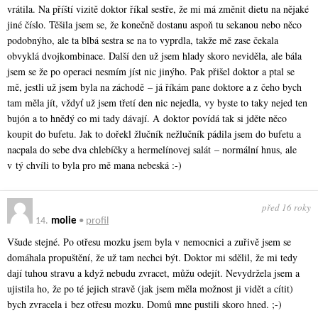
vrátila. Na příští vizitě doktor říkal sestře, že mi má změnit dietu na nějaké
jiné číslo. Těšila jsem se, že konečně dostanu aspoň tu sekanou nebo něco
podobnýho, ale ta blbá sestra se na to vyprdla, takže mě zase čekala
obvyklá dvojkombinace. Další den už jsem hlady skoro neviděla, ale bála
jsem se že po operaci nesmím jíst nic jinýho. Pak přišel doktor a ptal se
mě, jestli už jsem byla na záchodě – já říkám pane doktore a z čeho bych
tam měla jít, vždyť už jsem třetí den nic nejedla, vy byste to taky nejed ten
bujón a to hnědý co mi tady dávají. A doktor povídá tak si jděte něco
koupit do bufetu. Jak to dořekl žlučník nežlučník pádila jsem do bufetu a
nacpala do sebe dva chlebíčky a hermelínovej salát – normální hnus, ale
v tý chvíli to byla pro mě mana nebeská :-)
před 16 roky
14.
molie
•
profil
Všude stejné. Po otřesu mozku jsem byla v nemocnici a zuřivě jsem se
domáhala propuštění, že už tam nechci být. Doktor mi sdělil, že mi tedy
dají tuhou stravu a když nebudu zvracet, můžu odejít. Nevydržela jsem a
ujistila ho, že po té jejich stravě (jak jsem měla možnost ji vidět a cítit)
bych zvracela i bez otřesu mozku. Domů mne pustili skoro hned. ;-)