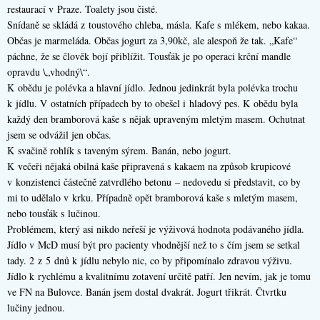
restaurací v Praze. Toalety jsou čisté.
Snídaně se skládá z toustového chleba, másla. Kafe s mlékem, nebo kakaa.
Občas je marmeláda. Občas jogurt za 3,90kč, ale alespoň že tak. „Kafe“
páchne, že se člověk bojí přiblížit. Tousťák je po operaci krční mandle
opravdu \„vhodný\“.
K obědu je polévka a hlavní jídlo. Jednou jedinkrát byla polévka trochu
k jídlu. V ostatních případech by to obešel i hladový pes. K obědu byla
každý den bramborová kaše s nějak upraveným mletým masem. Ochutnat
jsem se odvážil jen občas.
K svačině rohlík s taveným sýrem. Banán, nebo jogurt.
K večeři nějaká obilná kaše připravená s kakaem na způsob krupicové
v konzistenci částečně zatvrdlého betonu – nedovedu si představit, co by
mi to udělalo v krku. Případně opět bramborová kaše s mletým masem,
nebo tousťák s lučinou.
Problémem, který asi nikdo neřeší je výživová hodnota podávaného jídla.
Jídlo v McD musí být pro pacienty vhodnější než to s čím jsem se setkal
tady. 2 z 5 dnů k jídlu nebylo nic, co by připomínalo zdravou výživu.
Jídlo k rychlému a kvalitnímu zotavení určitě patří. Jen nevím, jak je tomu
ve FN na Bulovce. Banán jsem dostal dvakrát. Jogurt třikrát. Čtvrtku
lučiny jednou.