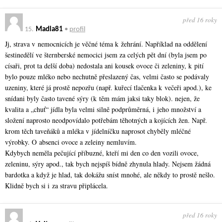
před 16 roky
15.
Madla81
•
profil
Jj, strava v nemocnicích je věčné téma k žehrání. Například na oddělení
šestinedělí ve šternberské nemocici jsem za celých pět dní (byla jsem po
císaři, prot ta delší doba) nedostala ani kousek ovoce či zeleniny, k pití
bylo pouze mléko nebo nechutně přeslazený čas, velmi často se podávaly
uzeniny, které já prostě nepozřu (např. kuřecí tlačenka k večeři apod.), ke
snídani byly často tavené sýry (k těm mám jaksi taky blok). nejen, že
kvalita a „chuť“ jídla byla velmi silně podprůměrná, i jeho množství a
složení naprosto neodpovídalo potřebám těhotných a kojících žen. Např.
krom těch taveňáků a mléka v jídelníčku naprosot chyběly mléčné
výrobky. O absenci ovoce a zeleiny nemluvím.
Kdybych neměla pečující příbuzné, kteří mi den co den vozili ovoce,
zeleninu, sýry apod., tak bych nejspíš bídně zhynula hlady. Nejsem žádná
bardotka a když je hlad, tak dokážu sníst mnohé, ale někdy to prostě nešlo.
Klidně bych si i za stravu připlácela.
před 16 roky