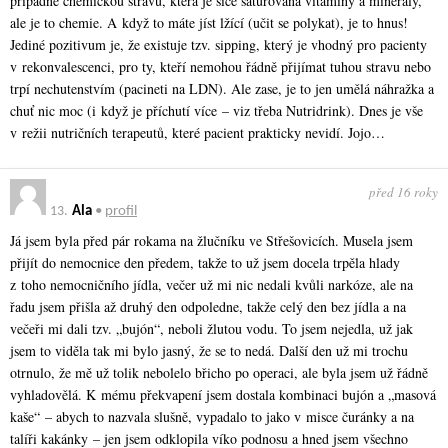
případně chemickou stravu, která je sice saturována vitamíny a minerály,
ale je to chemie. A když to máte jíst lžící (učit se polykat), je to hnus!
Jediné pozitivum je, že existuje tzv. sipping, který je vhodný pro pacienty
v rekonvalescenci, pro ty, kteří nemohou řádně přijímat tuhou stravu nebo
trpí nechutenstvím (pacineti na LDN). Ale zase, je to jen umělá náhražka a
chuť nic moc (i když je příchutí více – viz třeba Nutridrink). Dnes je vše
v režii nutričních terapeutů, které pacient prakticky nevidí. Jojo…
před 16 roky
13.
Ala
•
profil
Já jsem byla před pár rokama na žlučníku ve Střešovicích. Musela jsem
přijít do nemocnice den předem, takže to už jsem docela trpěla hlady
z toho nemocničního jídla, večer už mi nic nedali kvůli narkóze, ale na
řadu jsem přišla až druhý den odpoledne, takže celý den bez jídla a na
večeři mi dali tzv. „bujón“, neboli žlutou vodu. To jsem nejedla, už jak
jsem to viděla tak mi bylo jasný, že se to nedá. Další den už mi trochu
otrnulo, že mě už tolik nebolelo břicho po operaci, ale byla jsem už řádně
vyhladovělá. K mému překvapení jsem dostala kombinaci bujón a „masová
kaše“ – abych to nazvala slušně, vypadalo to jako v misce čuránky a na
talíři kakánky – jen jsem odklopila víko podnosu a hned jsem všechno