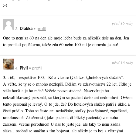
;-)
před 16 roky
3.
Dlabka
•
profil
Ono to není za 60 na den ale moje léčba bude za několik tisíc na den. Jen
to proplatí pojišťovna, takže zda 60 nebo 100 mi je opravdu jedno!
před 16 roky
4.
Pivli
•
profil
3. : 60,– respektive 100,– Kč a více se týká tzv. \„hotelových služeb\“.
A věřte, že ty se o mnoho nezlepší. Dělám ve zdravotnictví 22 let. Jídlo je
stále horší a je ho méně.Večeře pouze studené. Naservíruje ho
nekvalifikovaný personál, se kterým se pacient často ani nedomluví. Ovšem
tento personál je levný. O to jde, že? Do hotelových služeb patří i úklid a
čisté prádlo. Toho se často ani nedočkáte, stolky jsou špinavé, zaprášené,
umolousané. Zkušenost ( jako pacient, či blízký pacienta) z mnoha
zařízení, včetně porodnice! U nás to ještě jde, ale taky to není žádná
sláva…osobně se snažím s tím bojovat, ale někdy je to boj s větrnými