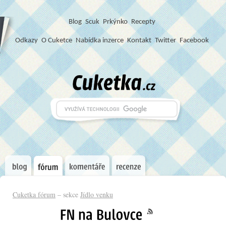
Blog
S
c
u
k
Prkýnko
Recepty
Odkazy
O Cuketce
Nabídka inzerce
Kontakt
Twitter
Facebook
Cuketka fórum
– sekce
Jídlo venku