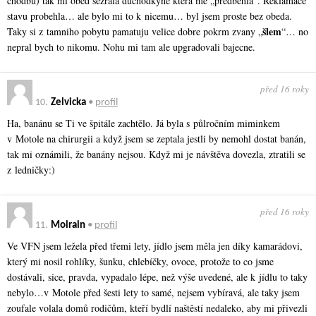
chodbu) tak mi obed sezrala duchodkyne ktera me „predbehla“. Reklamace
stavu probehla… ale bylo mi to k nicemu… byl jsem proste bez obeda.
šlem
Taky si z tamniho pobytu pamatuju velice dobre pokrm zvany „
“… no
nepral bych to nikomu. Nohu mi tam ale upgradovali bajecne.
před 16 roky
10.
Zelvicka
•
profil
Ha, banánu se Ti ve špitále zachtělo. Já byla s půlročním miminkem
v Motole na chirurgii a když jsem se zeptala jestli by nemohl dostat banán,
tak mi oznámili, že banány nejsou. Když mi je návštěva dovezla, ztratili se
z ledničky:)
před 16 roky
11.
Moirain
•
profil
Ve VFN jsem ležela před třemi lety, jídlo jsem měla jen díky kamarádovi,
který mi nosil rohlíky, šunku, chlebíčky, ovoce, protože to co jsme
dostávali, sice, pravda, vypadalo lépe, než výše uvedené, ale k jídlu to taky
nebylo…v Motole před šesti lety to samé, nejsem vybíravá, ale taky jsem
zoufale volala domů rodičům, kteří bydlí naštěstí nedaleko, aby mi přivezli