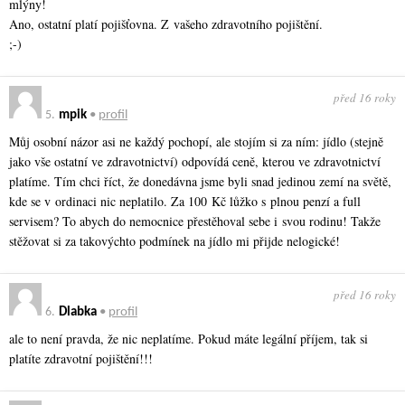
mlýny!
Ano, ostatní platí pojišťovna. Z vašeho zdravotního pojištění.
;-)
před 16 roky
5.
mpik
•
profil
Můj osobní názor asi ne každý pochopí, ale stojím si za ním: jídlo (stejně
jako vše ostatní ve zdravotnictví) odpovídá ceně, kterou ve zdravotnictví
platíme. Tím chci říct, že donedávna jsme byli snad jedinou zemí na světě,
kde se v ordinaci nic neplatilo. Za 100 Kč lůžko s plnou penzí a full
servisem? To abych do nemocnice přestěhoval sebe i svou rodinu! Takže
stěžovat si za takovýchto podmínek na jídlo mi přijde nelogické!
před 16 roky
6.
Dlabka
•
profil
ale to není pravda, že nic neplatíme. Pokud máte legální příjem, tak si
platíte zdravotní pojištění!!!