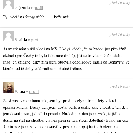
před 16 roky
7.
jenda
•
profil
Ty „věci“ na fotografiích.­.......bože můj…
před 16 roky
8.
aida
•
profil
Aramark nám vařil vloni na MS. I když věděli, že to budou jíst převážně
cizinci (pro Čechy to bylo fakt moc drahé), jíst se to více méně nedalo,
snad jen snídaně; díky nim jsem objevila čokoládové müsli od Bonavity, ve
kterém od té doby celá rodina mohutně frčíme.
před 16 roky
9.
tex
•
profil
Za si zase vzpominam jak jsem byl pred necelymi tremi lety v Krci na
operaci kolena. Druhy den jsem dostal berle a ucilse zase chodit… ten den
jem dostal jeste „jidlo“ do postele. Nasledujici den jsem vsak jiz jidlo
dostal na stul na chodbe… a nez jsem se tam stacil dobelhat (trvalo mi cca
5 min nez jsem se vubec postavil z postele a dopajdat i s berlemi na