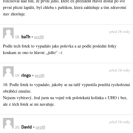
rozčiloval nad tím, že první jídlo, které ex-prezident Havel dostal po své
první plicní lapálii, byl chleba s paštikou, která zahleňuje a tím zdravotní
stav zhoršuje.
před 16 roky
18.
baTh
•
profil
Podle tech fotek to vypadalo jako polevka a az podle posledni fotky
koukam ze ono to hlavni „jidlo“ :-(
před 16 roky
19.
ringo
•
profil
18: Podle fotek to vypadalo, jakoby se na talíř vypustila použitá rychořezná
obráběcí emulze.
Nejsem vybíravý, žral jsem na vojně rok polotekutá kolínka s UHO i bez,
ale z těch fotek se mi navaluje.
před 16 roky
20.
David
•
profil