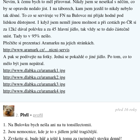
Nevím, k čemu bych to měl přirovnat. Nikdy jsem se nesetkal s něčím, co
by se opravdu nedalo jíst. I na táborech, kam jsem jezdil to nikdy nebylo
tak děsné. To co se servíruje ve FN na Bulovce mi přijde hodně pod
lidskou důstojnost. I když jsem neměl jinou možnost a při cestách po ČR si
za 12kč dával polévku a za 45 hlavní jídlo, tak vždy se to dalo částečně
sníst. Tady to v 95% nešlo.
Přečtěte si prezentaci Aramarku na jejich stránkách.
http://www.aramark.cz/…nicni-servis
A pak se podívejte na fotky. Jedná se pokaždé o jiné jídlo. Po tom, co to
mělo být jsem nepátral.
http://www.dlabka.cz/aramark1.jpg
http://www.dlabka.cz/aramark2.jpg
http://www.dlabka.cz/aramark3.jpg
http://www.dlabka.cz/aramark4.jpg
před 16 roky
2.
Pivli
•
profil
1. Na Bulovku bych nešla ani na tu tonsillectomii.
2. Jsou nemocnice, kde je to s jídlem ještě tragičtější.
3. Zvykejte si, bude hůř a ještě k tomu za (nejméně) stovku denně!