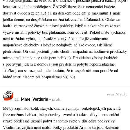
v kuchyňce jedna, dá se hovořit o zázraku), potažmo jablka a banány (opět
lehce stravitelné a nedělejte si ŽÁDNÉ iluze, že v nemocnici budete
dostávat ovoce a zeleninu!!! I na dětském oddělení je maximum 1 malé
jablko denně, na dospěláckém možná tak zavařená čalamáda). Občas se
hodí i zatracované čínské nudlové polévky, když si nakoupíte ve zdravé
výživě instatní polévky bez glutamátu, není co řešit. Pokud máte vycházky,
není to žádná výhra, poněvadž v kantýně koupíte již zmiňované
majonézové chlebíčky a když je nedajbože nějaké ovoce, tak šíleně
předražené. Otrkaní pacienti proto chodí nenápadně na hodinové procházky
mimo areál nemocnice (nic jsem neřekla). Pravidelné zásoby krabiček
s poctivým jídlem z domova jsou při delším pobytu nepostradatelné.
Trošku jsem se rozepsala, ale doufám, že to aspoň někomu pomůže od
bídné smrti hladem při hospitalizaci :-)) :-))
před 16 roky
22.
Mme. Verdurin
•
profil
Mě by zajímalo, kolik starých, osamělých např. onkologických pacientů
(bez možnosti získat jiné potraviny „zvenku“) takto „díky“ nemocniční
stravě předčasně ukončí pobyt na tomto světě v důsledku podvýživy.
Vsadím se, že jich není málo. Fotky produktů Aramarku jsou skutečně