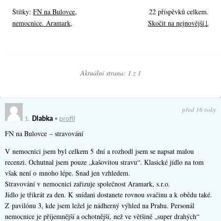
Štítky:
FN na Bulovce
,
22 příspěvků celkem.
nemocnice. Aramark
,
Skočit na nejnovější↓
Aktuální strana: 1 z
1
před 16 roky
1.
Dlabka
•
profil
FN na Bulovce – stravování
V nemocnici jsem byl celkem 5 dní a rozhodl jsem se napsat malou
recenzi. Ochutnal jsem pouze „kašovitou stravu“. Klasické jídlo na tom
však není o mnoho lépe. Snad jen vzhledem.
Stravování v nemocnici zařizuje společnost Aramark, s.r.o.
Jídlo je třikrát za den. K snídani dostanete rovnou svačinu a k obědu také.
Z pavilónu 3, kde jsem ležel je nádherný výhled na Prahu. Personál
nemocnice je příjemnější a ochotnější, než ve většině „super drahých“