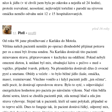
něco k jídlu (v té chvíli jsem byla po zákroku a nejedla už 24 hodin),
protože rozvařené, neosolené, nejlevnější tortelini s parodií na sýrovou
omáčku nemělo odvahu sníst 12 z 15 hospi­talizovaných.
před 16 roky
12.
Pivli
•
profil
Od roku 98 jsme přestěhovaní z Karláku do Motola.
Většina našich pacientů nemůže po operaci dlouhodobě přijímat potravu
per os a musí být živena sondou. Na Karláku dostávali tito pacienti
mixovanou stravu, připravovanou v kuchyňce na oddělení. Pokud nebyli
omezeni dietou, k snídani byl mix, obsahující kávu + pečivo + med +
vajíčko, případně tvaroh, piškoty. Na přesnídávku dostávali džus či ovocné
pyré a smetanu. Obědy a večeře – to bylo běžné jídlo (kaše, omáčka,
maso), rozmixované. Všechno vonělo a i když pacienti jedli „jen očima“,
měli pocit, že dostávají opravdovou stravu. Bylo to syté, s odpovídající
energetickou hodnotou pro pacieta po náročném výkonu. Nad vším bděla
dietní sestra, která se chodila pacientů ptát, zda nemají hlad a zda jim
strava vyhovuje. Stejně tak u pacientů, kteří už sami polykali, případně se
to teprve učili. Dnes to funguje tak, že pacient dostává řídký, odporný mix,