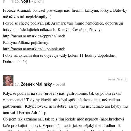
16.
Vojta
•
profil
Protože Aramark bohužel provozuje naši firemní kantýnu, fotky z Bulovky
mě až zas tak nepřekvapily :(
Pokud se chcete podívat, jak Aramark vaří mimo nemocnice, doporučuji
fotky na následujících odkazech. Kantýna České pojišťovny:
http://menu.aramark.cz/cppraha/listek
Kantýna Allianz pojišťovny:
http://menu.aramark.cz/…point/listek
Fotky na aktuální den se objevují vždy kolem 11 hodiny dopoledne.
Dobrou chuť :)
před 16 roky
17.
Zdenek Malinsky
•
profil
Když se podíváš na stav (úroveň) naší gastronomie, tak co potom čekáš
v nemocnici? Tady by člověk očekával spíše nějakou dietu, než velkou
gastronomii. Když člověku není dobře, asi by mu nechutnalo ani kdyby mu
tam vařil Ferrán Adriá :-p
Co jsem tak zaznamenal, tak se s tím leckde moc nepářou (např.hrachová
kaše pro kojící matky). Vzpomínám také, jak se nějaký dietní odborník