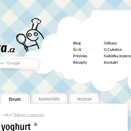
Blog
Odkazy
S
c
u
k
O Cuketce
Prkýnko
Nabídka inzerc
Recepty
Kontakt
– sekce
Nákupy a suroviny