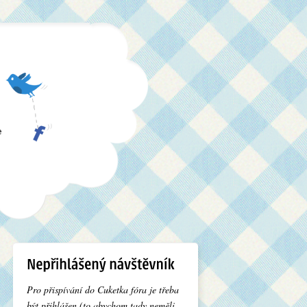
e
Pro přispívání do Cuketka fóra je třeba
být přihlášen (to abychom tady neměli