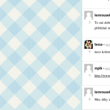
lemrouse
To zní dob
3.
přibližně st
tessa
•
pro
neco kole
4.
mpik
•
pro
http://www
5.
lemrouse
Moc díky za
6.