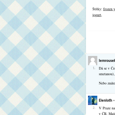
Štítky:
frozen 
jogurt
,
lemrouse
Dá se v Če
1.
smetanou),
Nebo znáte
Elenloth
V Praze na 
2.
v ČR. Mají