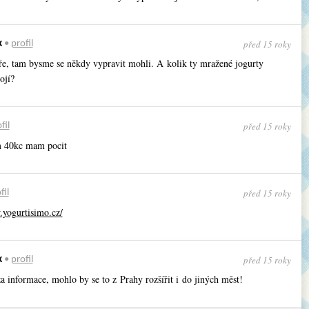
před 15 roky
k
•
profil
ře, tam bysme se někdy vypravit mohli. A kolik ty mražené jogurty
ojí?
před 15 roky
fil
m 40kc mam pocit
před 15 roky
fil
.yogurtisimo.cz/
před 15 roky
k
•
profil
 informace, mohlo by se to z Prahy rozšířit i do jiných měst!