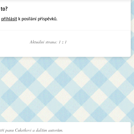
e
přihlásit
k posílání příspěvků.
Aktuální strana: 1 z
1
tří panu Cuketkovi a dalším autorům.