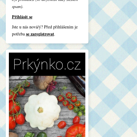
spam).
Přihlásit se
Jste u nás nová/ý? Před přihlášením je
se zaregistrovat
potřeba
.