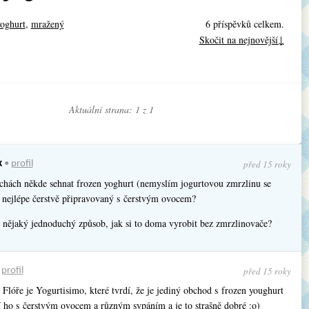
yoghurt
,
mražený
6 příspěvků celkem.
Skočit na nejnovější↓
Aktuální strana: 1 z
1
před 15 roky
k
•
profil
chách někde sehnat frozen yoghurt (nemyslím jogurtovou zmrzlinu se
 nejlépe čerstvě připravovaný s čerstvým ovocem?
 nějaký jednoduchý způsob, jak si to doma vyrobit bez zmrzlinovače?
před 15 roky
•
profil
Flóře je Yogurtisimo, které tvrdí, že je jediný obchod s frozen youghurt
 ho s čerstvým ovocem a různým sypáním a je to strašně dobré :o)