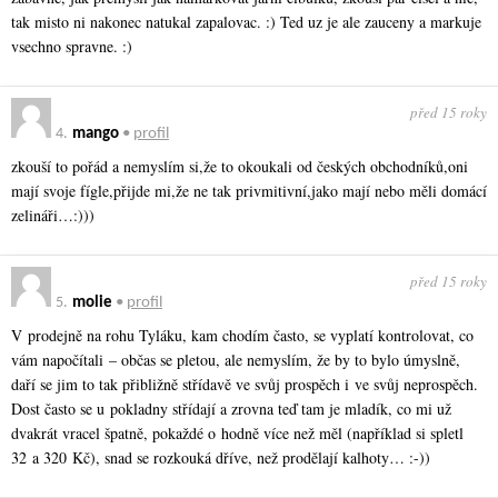
tak misto ni nakonec natukal zapalovac. :) Ted uz je ale zauceny a markuje
vsechno spravne. :)
před 15 roky
4.
mango
•
profil
zkouší to pořád a nemyslím si,že to okoukali od českých obchodníků,oni
mají svoje fígle,přijde mi,že ne tak privmitivní,jako mají nebo měli domácí
zelináři…:)))
před 15 roky
5.
molie
•
profil
V prodejně na rohu Tyláku, kam chodím často, se vyplatí kontrolovat, co
vám napočítali – občas se pletou, ale nemyslím, že by to bylo úmyslně,
daří se jim to tak přibližně střídavě ve svůj prospěch i ve svůj neprospěch.
Dost často se u pokladny střídají a zrovna teď tam je mladík, co mi už
dvakrát vracel špatně, pokaždé o hodně více než měl (například si spletl
32 a 320 Kč), snad se rozkouká dříve, než prodělají kalhoty… :-))