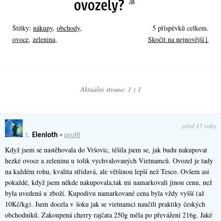
Štítky:
nákupy
,
obchody
,
5 příspěvků celkem.
ovoce
,
zelenina
,
Skočit na nejnovější↓
Aktuální strana: 1 z
1
před 15 roky
1.
Elenloth
•
profil
Když jsem se nastěhovala do Vršovic, těšila jsem se, jak budu nakupovat
hezké ovoce a zeleninu u tolik vychvalovaných Vietnamců. Ovozel je tady
na každém rohu, kvalita střídavá, ale většinou lepší než Tesco. Ovšem asi
pokaždé, když jsem někde nakupovala,tak mi namarkovali jinou cenu, než
byla uvedená u zboží. Kupodivu namarkované cena byla vždy vyšší (až
10Kč/kg). Jsem docela v šoku jak se vietnamci naučili praktiky českých
obchodníků. Zakoupená cherry rajčata 250g měla po převážení 216g. Jaké