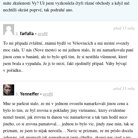
máte zkušenosti Vy? Už jsem vyzkoušela čtyři různé obchody a když mě
nechtěli okrást poprvé, tak podruhé ano.
před 15 roky
2.
farfalla
•
profil
To mi připadá zvláštní, známá bydlí ve Vršoviucích a má místní ovozely
moc ráda. U nás (Nove mesto) se mi jednou stalo, že mi namarkovala paní
jinou cenu u banánů, ale to bylo spíš tím, že si nestihla všimnout, které
jsem brala a vypadala, že ji to mrzí, fakt ojedinělý případ. Váhy bývají
v pořádku..
před 15 roky
3.
Yenneffer
•
profil
Mne se parkrat stalo, ze mi v jednom ovozelu namarkovali jinou cenu a
bylo to tim, ze byl zrovna u pokladny jiny vietnamec, ktery evidentne
nemel tuseni, jak zrovna tu danou vec namarkovat a tak tam hodil neco
jineho, co si zrovna pamatoval… jednou to bylo vic, jindy zase min, tak se
priznam, ze jsem to nijak neresila… Navic se priznam, ze mi prislo docela
zabavne, jak premysli jak namarkovat jarni cibulku, zkousi par cisel a nic,