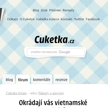
Blog
S
c
u
k
Prkýnko
Recepty
Odkazy
O Cuketce
Nabídka inzerce
Kontakt
Twitter
Facebook
Cuketka fórum
– sekce
Nákupy a suroviny