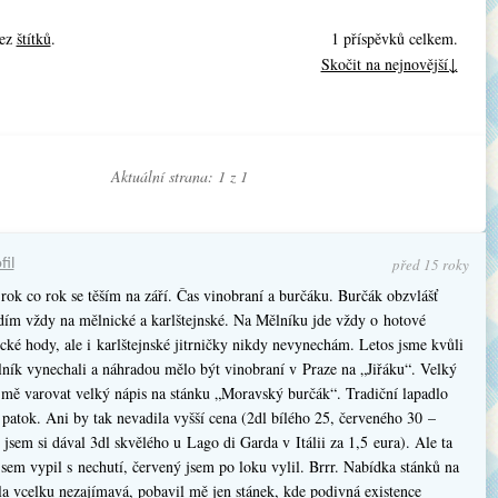
bez
štítků
.
1 příspěvků celkem.
Skočit na nejnovější↓
Aktuální strana: 1 z
1
před 15 roky
fil
rok co rok se těším na září. Čas vinobraní a burčáku. Burčák obzvlášť
zdím vždy na mělnické a karlštejnské. Na Mělníku jde vždy o hotové
cké hody, ale i karlštejnské jitrničky nikdy nevynechám. Letos jsme kvůli
ík vynechali a náhradou mělo být vinobraní v Praze na „Jiřáku“. Velký
mě varovat velký nápis na stánku „Moravský burčák“. Tradiční lapadlo
patok. Ani by tak nevadila vyšší cena (2dl bílého 25, červeného 30 –
 jsem si dával 3dl skvělého u Lago di Garda v Itálii za 1,5 eura). Ale ta
jsem vypil s nechutí, červený jsem po loku vylil. Brrr. Nabídka stánků na
la vcelku nezajímavá, pobavil mě jen stánek, kde podivná existence