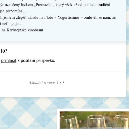
sýr označený lístkem „Parmazán“, který však už od pohledu tradiční
r jen připomínal…
i jsme si zlepšit náladu na Floře v Yogurtissimu – omluvili se nám, že
ní nefunguje…
 na Karlštejnské vinobraní!
e
přihlásit
k posílání příspěvků.
Aktuální strana: 1 z
1