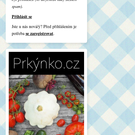
spam).
Přihlásit se
Jste u nás nová/ý? Před přihlášením je
se zaregistrovat
potřeba
.