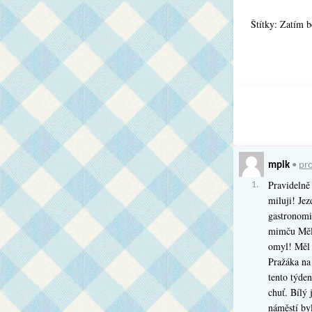
Štítky: Zatím 
mpik
•
pro
Pravidelně 
1.
miluji! Je
gastronomi
mimču Měln
omyl! Měl 
Pražáka na 
tento týden
chuť. Bílý 
náměstí by