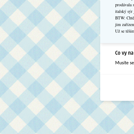
prodávala 
italský sý
BTW: Chtěl
jim zaříze
Už se těším
Musíte s