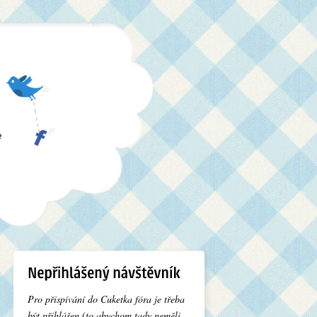
e
Pro přispívání do Cuketka fóra je třeba
být přihlášen (to abychom tady neměli