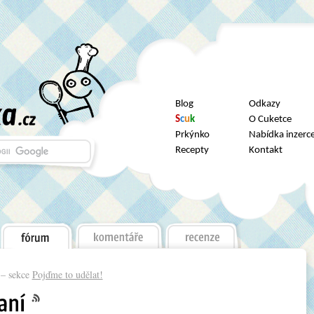
Blog
Odkazy
S
c
u
k
O Cuketce
Prkýnko
Nabídka inzerc
Recepty
Kontakt
– sekce
Pojďme to udělat!