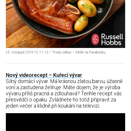
-
-
25. listopad 2019 12:11:13
Trvalý odkaz
Sdílet na Facebooku
Nový videorecept – Kuřecí vývar
Silný domácí vývar. Má krásnou zlatou barvu, úžasně
voní a zastudena želíruje. Máte dojem, že je výroba
vývaru příliš pracná a zdlouhavá? Tenhle recept vás
přesvědčí o opaku. Zvládnete ho totiž připravit za
jeden večer a klidně při koukání na televizi.