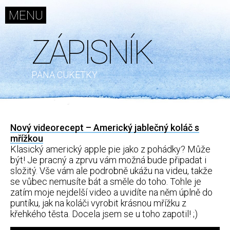
MENU
ZÁPISNÍK
ZÁPISNÍK
SKROMNÁ
PANA CUKETKY
KUCHYNĚ
PRKÝNKO
RECEPTY
Nový videorecept – Americký jablečný koláč s
ARCHIV
mřížkou
FÓRUM
Klasický americký apple pie jako z pohádky? Může
být! Je pracný a zprvu vám možná bude připadat i
INZERCE
složitý. Vše vám ale podrobně ukážu na videu, takže
KONTAKT
se vůbec nemusíte bát a směle do toho. Tohle je
zatím moje nejdelší video a uvidíte na něm úplně do
puntíku, jak na koláči vyrobit krásnou mřížku z
Další
křehkého těsta. Docela jsem se u toho zapotil! ;)
weby