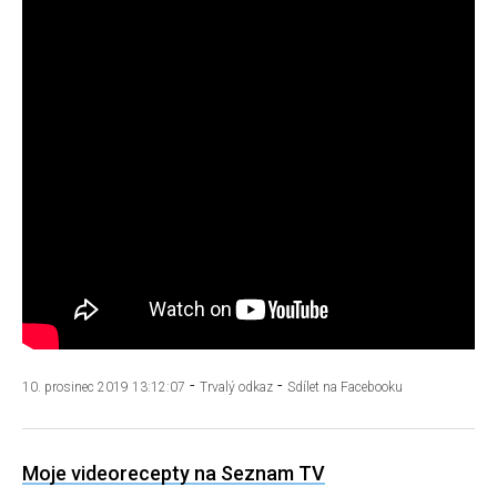
-
-
10. prosinec 2019 13:12:07
Trvalý odkaz
Sdílet na Facebooku
Moje videorecepty na Seznam TV