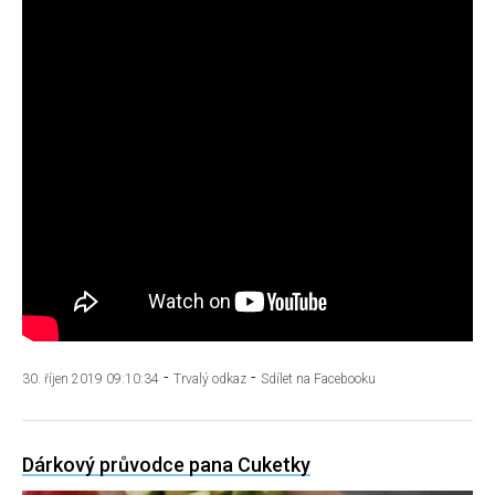
SCUK
Vyhledávání
Sociální
sítě
FACEBOOK
TWITTER
INSTAGRAM
-
-
30. říjen 2019 09:10:34
Trvalý odkaz
Sdílet na Facebooku
Dárkový průvodce pana Cuketky