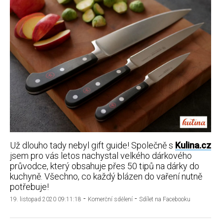
Už dlouho tady nebyl gift guide! Společně s
Kulina.cz
jsem pro vás letos nachystal velkého dárkového
průvodce, který obsahuje přes 50 tipů na dárky do
kuchyně. Všechno, co každý blázen do vaření nutně
potřebuje!
-
-
19. listopad 2020 09:11:18
Komerční sdělení
Sdílet na Facebooku