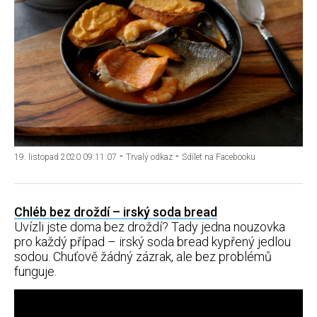
-
-
19. listopad 2020 09:11:07
Trvalý odkaz
Sdílet na Facebooku
Chléb bez droždí – irský soda bread
Uvízli jste doma bez droždí? Tady jedna nouzovka
pro každý případ – irský soda bread kypřený jedlou
sodou. Chuťově žádný zázrak, ale bez problémů
funguje.