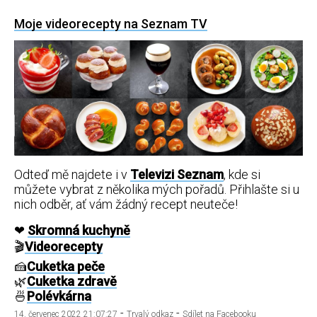
Moje videorecepty na Seznam TV
Odteď mě najdete i v
Televizi Seznam
, kde si
můžete vybrat z několika mých pořadů. Přihlašte si u
nich odběr, ať vám žádný recept neuteče!
❤
Skromná kuchyně
🎬
Videorecepty
🍰
Cuketka peče
🌿
Cuketka zdravě
🍜
Polévkárna
-
-
14. červenec 2022 21:07:27
Trvalý odkaz
Sdílet na Facebooku