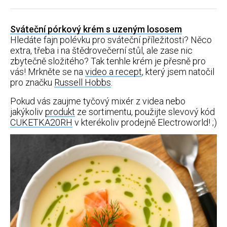
Sváteční pórkový krém s uzeným lososem
Hledáte fajn polévku pro sváteční příležitosti? Něco
extra, třeba i na štědrovečerní stůl, ale zase nic
zbytečně složitého? Tak tenhle krém je přesně pro
vás! Mrkněte se na
video a recept
, který jsem natočil
pro značku
Russell Hobbs
.
Pokud vás zaujme tyčový mixér z videa nebo
jakýkoliv
produkt
ze sortimentu, použijte slevový kód
CUKETKA20RH
v kterékoliv prodejně Electroworld! ;)