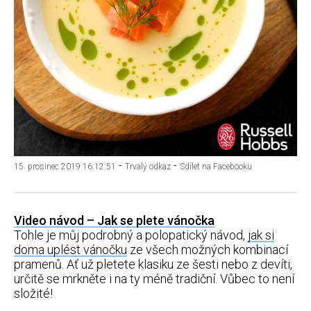
-
-
15. prosinec 2019 16:12:51
Trvalý odkaz
Sdílet na Facebooku
Video návod – Jak se plete vánočka
Tohle je můj podrobný a polopatický návod,
jak si
doma uplést vánočku
ze všech možných kombinací
pramenů. Ať už pletete klasiku ze šesti nebo z devíti,
určitě se mrkněte i na ty méně tradiční. Vůbec to není
složité!