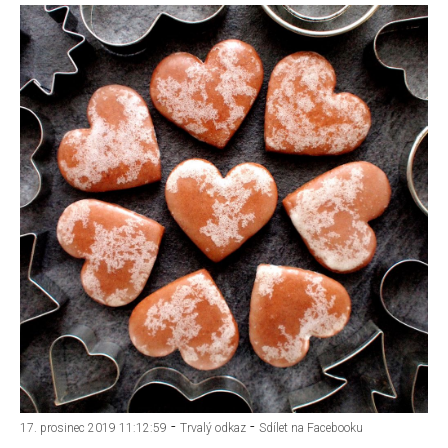
-
-
17. prosinec 2019 11:12:59
Trvalý odkaz
Sdílet na Facebooku