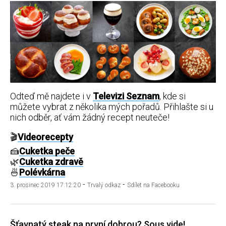
Odteď mě najdete i v
Televizi Seznam
, kde si
můžete vybrat z několika mých pořadů. Přihlašte si u
nich odběr, ať vám žádný recept neuteče!
🎬
Videorecepty
🍰
Cuketka peče
🌿
Cuketka zdravě
🍜
Polévkárna
-
-
3. prosinec 2019 17:12:20
Trvalý odkaz
Sdílet na Facebooku
Šťavnatý steak na první dobrou? Sous vide!