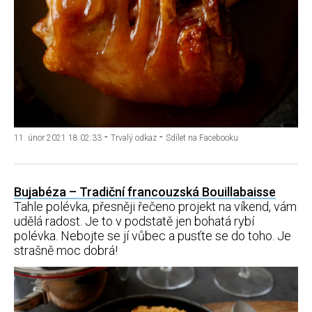
-
-
11. únor 2021 18:02:33
Trvalý odkaz
Sdílet na Facebooku
Bujabéza – Tradiční francouzská Bouillabaisse
Tahle polévka, přesněji řečeno projekt na víkend, vám
udělá radost. Je to v podstatě jen bohatá rybí
polévka. Nebojte se jí vůbec a pusťte se do toho. Je
strašně moc dobrá!