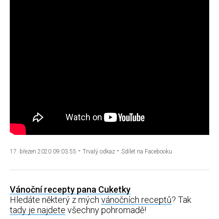
-
-
17. březen 2020 09:03:55
Trvalý odkaz
Sdílet na Facebooku
Vánoční recepty pana Cuketky
Hledáte některý z mých
vánočních receptů
? Tak
tady je najdete
všechny pohromadě!