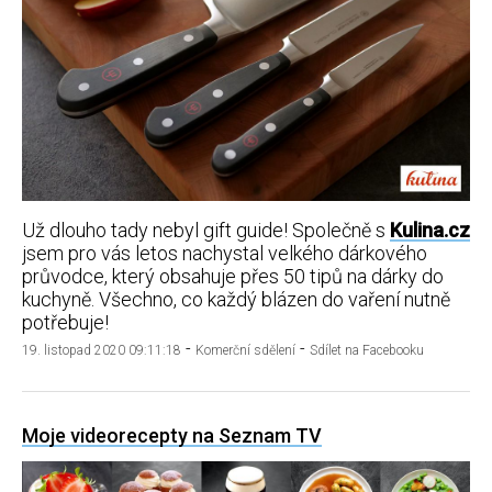
Už dlouho tady nebyl gift guide! Společně s
Kulina.cz
jsem pro vás letos nachystal velkého dárkového
průvodce, který obsahuje přes 50 tipů na dárky do
kuchyně. Všechno, co každý blázen do vaření nutně
potřebuje!
-
-
19. listopad 2020 09:11:18
Komerční sdělení
Sdílet na Facebooku
Moje videorecepty na Seznam TV