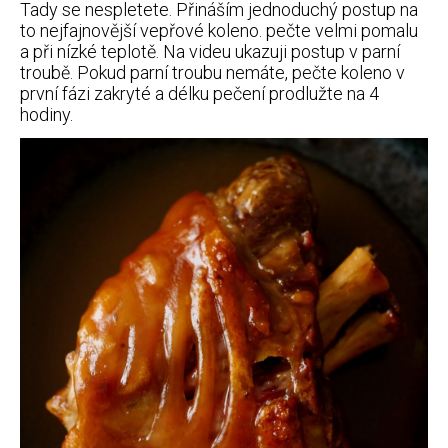
Tady se nespletete. Přináším jednoduchý postup na
to nejfajnovější vepřové koleno. pečte velmi pomalu
a při nízké teplotě. Na videu ukazuji postup v parní
troubě. Pokud parní troubu nemáte, pečte koleno v
první fázi zakryté a délku pečení prodlužte na 4
hodiny.