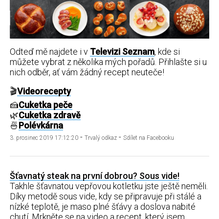
Odteď mě najdete i v
Televizi Seznam
, kde si
můžete vybrat z několika mých pořadů. Přihlašte si u
nich odběr, ať vám žádný recept neuteče!
🎬
Videorecepty
🍰
Cuketka peče
🌿
Cuketka zdravě
🍜
Polévkárna
-
-
3. prosinec 2019 17:12:20
Trvalý odkaz
Sdílet na Facebooku
Šťavnatý steak na první dobrou? Sous vide!
Takhle šťavnatou vepřovou kotletku jste ještě neměli.
Díky metodě sous vide, kdy se připravuje při stálé a
nízké teplotě, je maso plné šťávy a doslova nabité
chutí. Mrkněte se na
video a recept
, který jsem