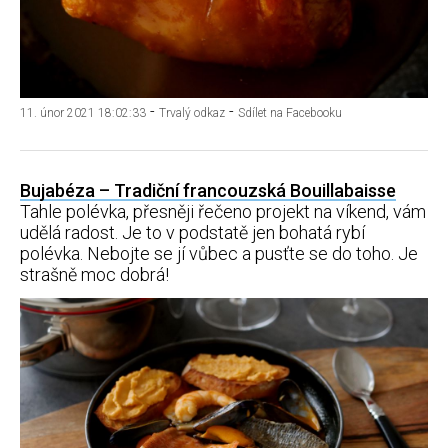
-
-
11. únor 2021 18:02:33
Trvalý odkaz
Sdílet na Facebooku
Bujabéza – Tradiční francouzská Bouillabaisse
Tahle polévka, přesněji řečeno projekt na víkend, vám
udělá radost. Je to v podstatě jen bohatá rybí
polévka. Nebojte se jí vůbec a pusťte se do toho. Je
strašně moc dobrá!