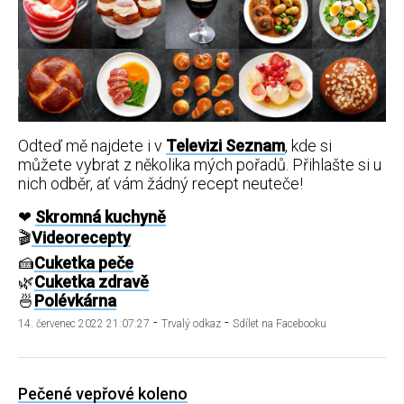
Odteď mě najdete i v
Televizi Seznam
, kde si
můžete vybrat z několika mých pořadů. Přihlašte si u
nich odběr, ať vám žádný recept neuteče!
❤
Skromná kuchyně
🎬
Videorecepty
🍰
Cuketka peče
🌿
Cuketka zdravě
🍜
Polévkárna
-
-
14. červenec 2022 21:07:27
Trvalý odkaz
Sdílet na Facebooku
Pečené vepřové koleno