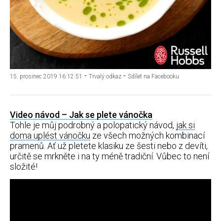
-
-
15. prosinec 2019 16:12:51
Trvalý odkaz
Sdílet na Facebooku
Video návod – Jak se plete vánočka
Tohle je můj podrobný a polopatický návod,
jak si
doma uplést vánočku
ze všech možných kombinací
pramenů. Ať už pletete klasiku ze šesti nebo z devíti,
určitě se mrkněte i na ty méně tradiční. Vůbec to není
složité!