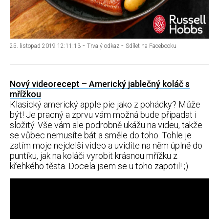
-
-
25. listopad 2019 12:11:13
Trvalý odkaz
Sdílet na Facebooku
Nový videorecept – Americký jablečný koláč s
mřížkou
Klasický americký apple pie jako z pohádky? Může
být! Je pracný a zprvu vám možná bude připadat i
složitý. Vše vám ale podrobně ukážu na videu, takže
se vůbec nemusíte bát a směle do toho. Tohle je
zatím moje nejdelší video a uvidíte na něm úplně do
puntíku, jak na koláči vyrobit krásnou mřížku z
křehkého těsta. Docela jsem se u toho zapotil! ;)