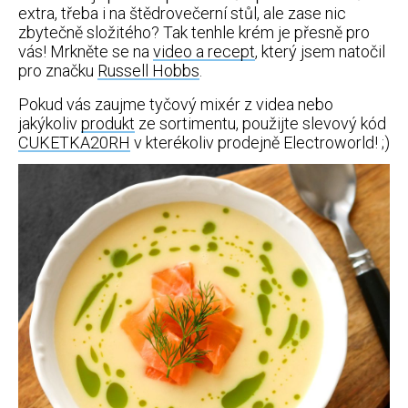
extra, třeba i na štědrovečerní stůl, ale zase nic
zbytečně složitého? Tak tenhle krém je přesně pro
vás! Mrkněte se na
video a recept
, který jsem natočil
pro značku
Russell Hobbs
.
Pokud vás zaujme tyčový mixér z videa nebo
jakýkoliv
produkt
ze sortimentu, použijte slevový kód
CUKETKA20RH
v kterékoliv prodejně Electroworld! ;)