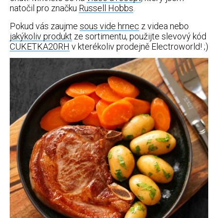
natočil pro značku
Russell Hobbs
.
Pokud vás zaujme
sous vide hrnec
z videa nebo
jakýkoliv produkt
ze sortimentu, použijte slevový kód
CUKETKA20RH
v kterékoliv prodejně Electroworld! ;)