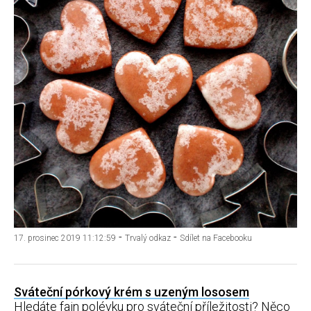
-
-
17. prosinec 2019 11:12:59
Trvalý odkaz
Sdílet na Facebooku
Sváteční pórkový krém s uzeným lososem
Hledáte fajn polévku pro sváteční příležitosti? Něco