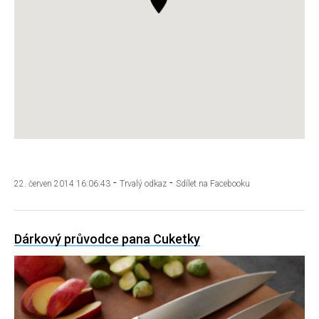
SCUK
Vyhledávání
Sociální
sítě
FACEBOOK
-
-
22. červen 2014 16:06:43
Trvalý odkaz
Sdílet na Facebooku
TWITTER
INSTAGRAM
Dárkový průvodce pana Cuketky