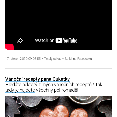
-
-
17. březen 2020 09:03:55
Trvalý odkaz
Sdílet na Facebooku
Vánoční recepty pana Cuketky
Hledáte některý z mých
vánočních receptů
? Tak
tady je najdete
všechny pohromadě!