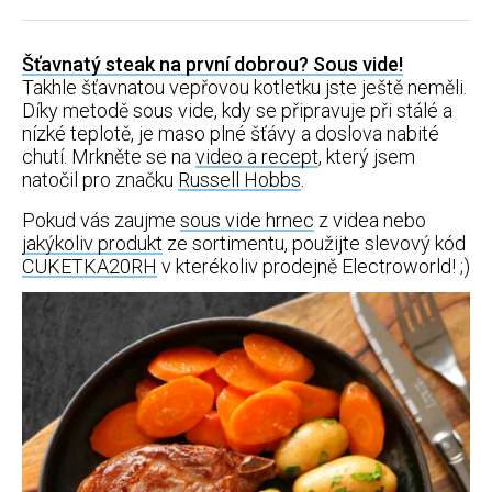
Šťavnatý steak na první dobrou? Sous vide!
Takhle šťavnatou vepřovou kotletku jste ještě neměli.
Díky metodě sous vide, kdy se připravuje při stálé a
nízké teplotě, je maso plné šťávy a doslova nabité
chutí. Mrkněte se na
video a recept
, který jsem
natočil pro značku
Russell Hobbs
.
Pokud vás zaujme
sous vide hrnec
z videa nebo
jakýkoliv produkt
ze sortimentu, použijte slevový kód
CUKETKA20RH
v kterékoliv prodejně Electroworld! ;)