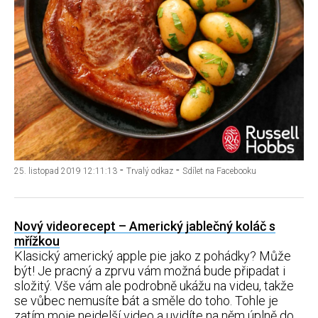
-
-
25. listopad 2019 12:11:13
Trvalý odkaz
Sdílet na Facebooku
Nový videorecept – Americký jablečný koláč s
mřížkou
Klasický americký apple pie jako z pohádky? Může
být! Je pracný a zprvu vám možná bude připadat i
složitý. Vše vám ale podrobně ukážu na videu, takže
se vůbec nemusíte bát a směle do toho. Tohle je
zatím moje nejdelší video a uvidíte na něm úplně do