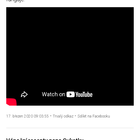
-
-
17. březen 2020 09:03:55
Trvalý odkaz
Sdílet na Facebooku