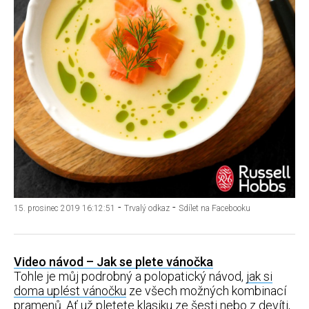
-
-
15. prosinec 2019 16:12:51
Trvalý odkaz
Sdílet na Facebooku
Video návod – Jak se plete vánočka
Tohle je můj podrobný a polopatický návod,
jak si
doma uplést vánočku
ze všech možných kombinací
pramenů. Ať už pletete klasiku ze šesti nebo z devíti,