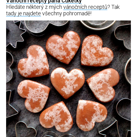
Vánoční recepty pana Cuketky
Hledáte některý z mých
vánočních receptů
? Tak
tady je najdete
všechny pohromadě!