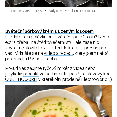
-
-
17. prosinec 2019 11:12:59
Trvalý odkaz
Sdílet na Facebooku
Sváteční pórkový krém s uzeným lososem
Hledáte fajn polévku pro sváteční příležitosti? Něco
extra, třeba i na štědrovečerní stůl, ale zase nic
zbytečně složitého? Tak tenhle krém je přesně pro
vás! Mrkněte se na
video a recept
, který jsem natočil
pro značku
Russell Hobbs
.
Pokud vás zaujme tyčový mixér z videa nebo
jakýkoliv
produkt
ze sortimentu, použijte slevový kód
CUKETKA20RH
v kterékoliv prodejně Electroworld! ;)