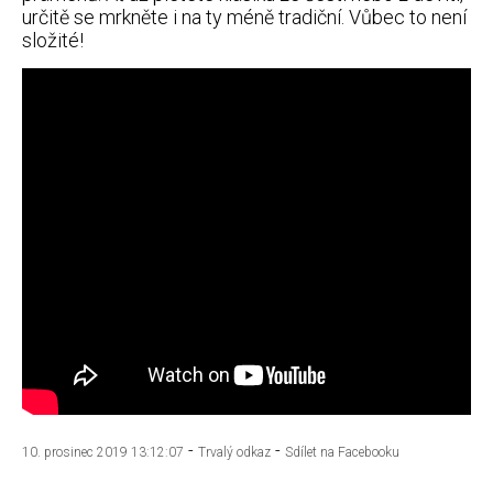
určitě se mrkněte i na ty méně tradiční. Vůbec to není
složité!
-
-
10. prosinec 2019 13:12:07
Trvalý odkaz
Sdílet na Facebooku