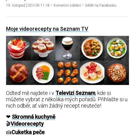
-
-
19. listopad 2020 09:11:18
Komerční sdělení
Sdílet na Facebooku
Moje videorecepty na Seznam TV
Odteď mě najdete i v
Televizi Seznam
, kde si
můžete vybrat z několika mých pořadů. Přihlašte si u
nich odběr, ať vám žádný recept neuteče!
❤
Skromná kuchyně
🎬
Videorecepty
🍰
Cuketka peče