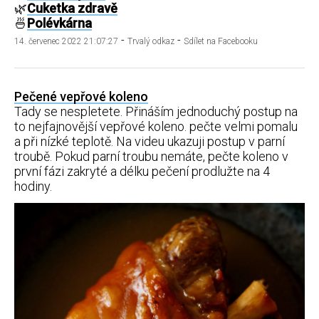
🌿
Cuketka zdravě
🍜
Polévkárna
-
-
14. červenec 2022 21:07:27
Trvalý odkaz
Sdílet na Facebooku
Pečené vepřové koleno
Tady se nespletete. Přináším jednoduchý postup na
to nejfajnovější vepřové koleno. pečte velmi pomalu
a při nízké teplotě. Na videu ukazuji postup v parní
troubě. Pokud parní troubu nemáte, pečte koleno v
první fázi zakryté a délku pečení prodlužte na 4
hodiny.