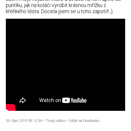
puntíku, jak na koláči vyrobit krásnou mřížku z
křehkého těsta. Docela jsem se u toho zapotil! ;)
-
-
30. říjen 2019 09:10:34
Trvalý odkaz
Sdílet na Facebooku