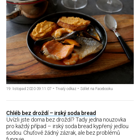
-
-
19. listopad 2020 09:11:07
Trvalý odkaz
Sdílet na Facebooku
Chléb bez droždí – irský soda bread
Uvízli jste doma bez droždí? Tady jedna nouzovka
pro každý případ – irský soda bread kypřený jedlou
sodou. Chuťově žádný zázrak, ale bez problémů
funguje.