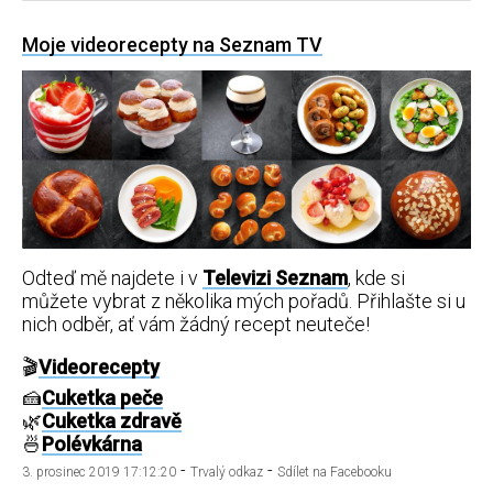
Moje videorecepty na Seznam TV
Odteď mě najdete i v
Televizi Seznam
, kde si
můžete vybrat z několika mých pořadů. Přihlašte si u
nich odběr, ať vám žádný recept neuteče!
🎬
Videorecepty
🍰
Cuketka peče
🌿
Cuketka zdravě
🍜
Polévkárna
-
-
3. prosinec 2019 17:12:20
Trvalý odkaz
Sdílet na Facebooku