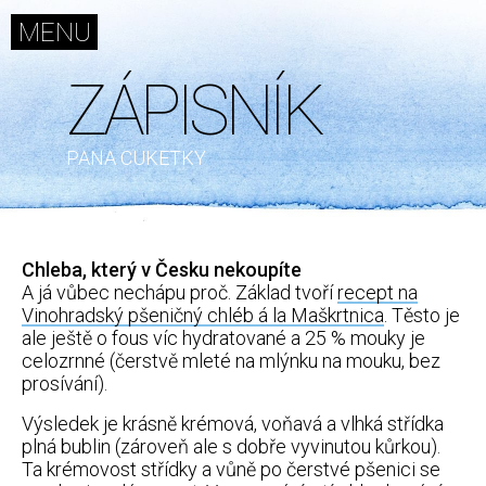
MENU
ZÁPISNÍK
ZÁPISNÍK
SKROMNÁ
PANA CUKETKY
KUCHYNĚ
PRKÝNKO
RECEPTY
Chleba, který v Česku nekoupíte
ARCHIV
A já vůbec nechápu proč. Základ tvoří
recept na
FÓRUM
Vinohradský pšeničný chléb á la Maškrtnica
. Těsto je
ale ještě o fous víc hydratované a 25 % mouky je
INZERCE
celozrnné (čerstvě mleté na mlýnku na mouku, bez
KONTAKT
prosívání).
Výsledek je krásně krémová, voňavá a vlhká střídka
Další
plná bublin (zároveň ale s dobře vyvinutou kůrkou).
weby
Ta krémovost střídky a vůně po čerstvé pšenici se