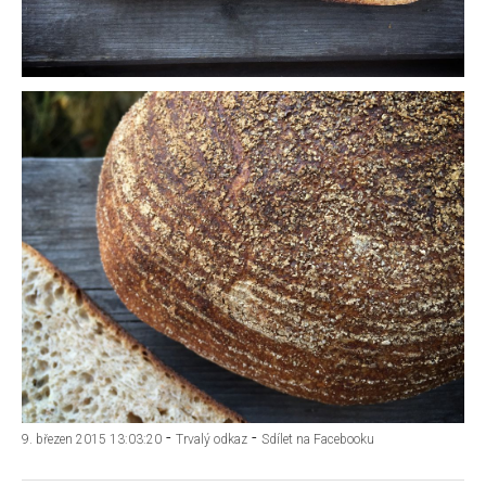
-
-
9. březen 2015 13:03:20
Trvalý odkaz
Sdílet na Facebooku