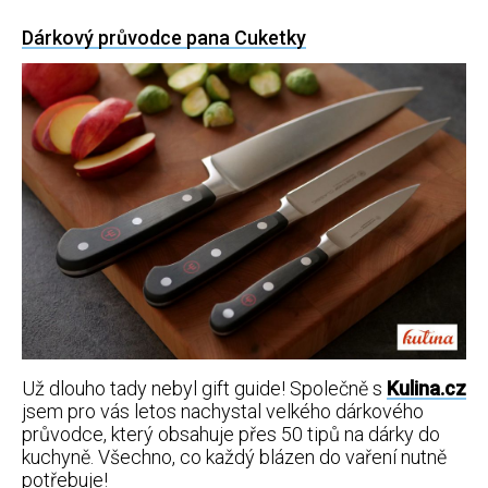
Dárkový průvodce pana Cuketky
Už dlouho tady nebyl gift guide! Společně s
Kulina.cz
jsem pro vás letos nachystal velkého dárkového
průvodce, který obsahuje přes 50 tipů na dárky do
kuchyně. Všechno, co každý blázen do vaření nutně
potřebuje!