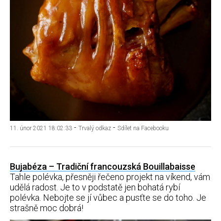
-
-
11. únor 2021 18:02:33
Trvalý odkaz
Sdílet na Facebooku
Bujabéza – Tradiční francouzská Bouillabaisse
Tahle polévka, přesněji řečeno projekt na víkend, vám
udělá radost. Je to v podstatě jen bohatá rybí
polévka. Nebojte se jí vůbec a pusťte se do toho. Je
strašně moc dobrá!