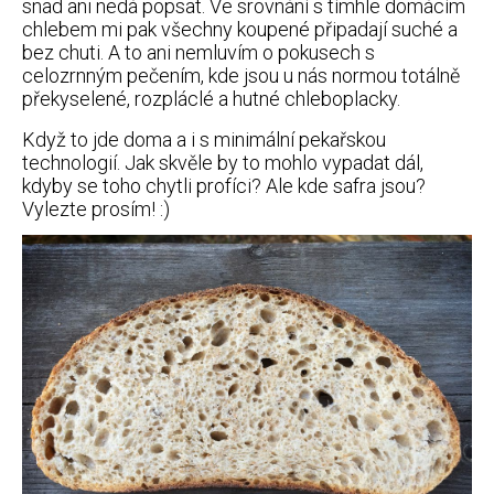
SCUK
snad ani nedá popsat. Ve srovnání s tímhle domácím
chlebem mi pak všechny koupené připadají suché a
bez chuti. A to ani nemluvím o pokusech s
Vyhledávání
celozrnným pečením, kde jsou u nás normou totálně
překyselené, rozpláclé a hutné chleboplacky.
Když to jde doma a i s minimální pekařskou
technologií. Jak skvěle by to mohlo vypadat dál,
kdyby se toho chytli profíci? Ale kde safra jsou?
Sociální
Vylezte prosím! :)
sítě
FACEBOOK
TWITTER
INSTAGRAM