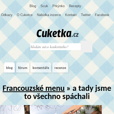
Blog
S
c
u
k
Prkýnko
Recepty
Odkazy
O Cuketce
Nabídka inzerce
Kontakt
Twitter
Facebook
blog
fórum
komentáře
recenze
Francouzské menu
» a tady jsme
to všechno spáchali