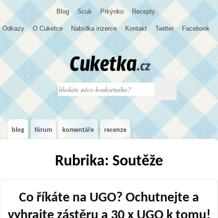
Blog
S
c
u
k
Prkýnko
Recepty
Odkazy
O Cuketce
Nabídka inzerce
Kontakt
Twitter
Facebook
blog
fórum
komentáře
recenze
Rubrika: Soutěže
Co říkáte na UGO? Ochutnejte a
vyhrajte zástěru a 30 x UGO k tomu!