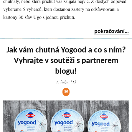
chutnaly, nebo která příchuť vás zaujala nejvíc. Z došlých odpovědí
vybereme 5 výherců, kteří dostanou zástěry na odšťavňování a
kartony 30 šťáv Ugo s jednou příchutí.
pokračování…
Jak vám chutná Yogood a co s ním?
Vyhrajte v soutěži s partnerem
blogu!
1. ledna ʼ13
35