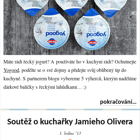
Máte rádi řecký jogurt? A používáte ho v kuchyni rádi? Ochutnejte
Yogood
, podělte se o své dojmy a přidejte svůj oblíbený tip do
kuchyně. S partnerem blogu vybereme 5 výherců, kterým nadělíme
dárkové balíčky s řeckými lahůdkami… ;)
pokračování…
Soutěž o kuchařky Jamieho Olivera
1. ledna ʼ13