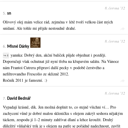
8. června ʼ12
5.
sn
Olivový olej mám velice rád, zejména v létě tvoří velkou část mých
snídaní. Ale tohle mi přijde nestoudně drahé.
8. června ʼ12
6.
Mlsné Dárky
yannka: Dobrý den, akční balíček půjde objednat i později.
↪ 4
Doporučuji však ochutnat již nyní třeba na křupavém salátu. Na Vánoce
nám Frantoi Cutrera připraví další pecky v podobě čerstvého a
nefiltrovaného Frescolio ze sklizně 2012.
Ročník 2011 je famozní. :)
8. června ʼ12
7.
David Bednář
Vypadají krásně, dík. Jen možná doplnit to, co stejně všichni ví… Pro
zachycení vůně je dobré malou skleničku s olejem zakrýt seshora nějakým
táckem, zespodu jí 1–2 minuty zahřívat dlaní a lehce kroužit. Druhý
důležitý vůňařský trik je s olejem na patře se pořádně nadechnout, zavřít