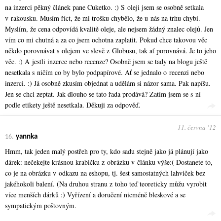
na inzerci pěkný článek pane Cuketko. :) S oleji jsem se osobně setkala
v rakousku. Musím říct, že mi trošku chybělo, že u nás na trhu chybí.
Myslím, že cena odpovídá kvalitě oleje, ale nejsem žádný znalec olejů. Jen
vím co mi chutná a za co jsem ochotna zaplatit. Pokud chce takovou věc
někdo porovnávat s olejem ve slevě z Globusu, tak ať porovnává. Je to jeho
věc. :) A jestli inzerce nebo recenze? Osobně jsem se tady na blogu ještě
nesetkala s ničím co by bylo podpapírové. Ať se jednalo o recenzi nebo
inzerci. :) Já osobně zkusím objednat a udělám si názor sama. Pak napíšu.
Jen se chci zeptat. Jak dlouho se tato řada prodává? Zatím jsem se s ní
podle etikety ještě nesetkala. Děkuji za odpověď.
11. června ʼ12
16.
yannka
Hmm, tak jeden malý postřeh pro ty, kdo sadu stejně jako já plánují jako
dárek: nečekejte krásnou krabičku z obrázku v článku výše:( Dostanete to,
co je na obrázku v odkazu na eshopu, tj. šest samostatných lahviček bez
jakéhokoli balení. (Na druhou stranu z toho teď teoreticky můžu vyrobit
více menších dárků :) Vyřízení a doručení nicméně bleskové a se
sympatickým poštovným.