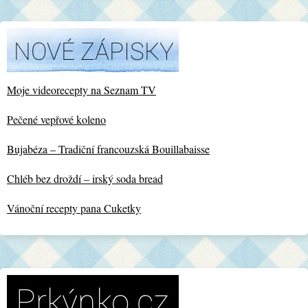
Moje videorecepty na Seznam TV
Pečené vepřové koleno
Bujabéza – Tradiční francouzská Bouillabaisse
Chléb bez droždí – irský soda bread
Vánoční recepty pana Cuketky