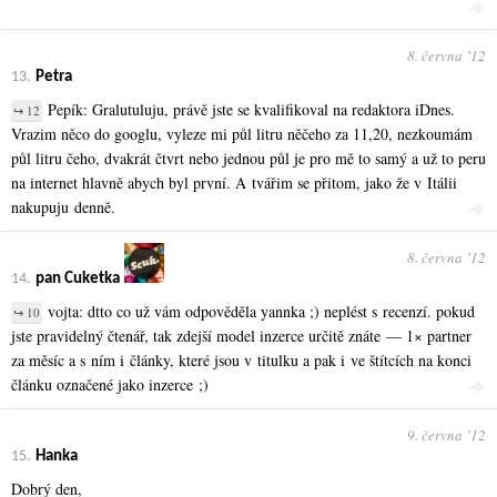
8. června ʼ12
13.
Petra
Pepík: Gralutuluju, právě jste se kvalifikoval na redaktora iDnes.
↪ 12
Vrazim něco do googlu, vyleze mi půl litru něčeho za 11,20, nezkoumám
půl litru čeho, dvakrát čtvrt nebo jednou půl je pro mě to samý a už to peru
na internet hlavně abych byl první. A tvářim se přitom, jako že v Itálii
nakupuju denně.
8. června ʼ12
14.
pan Cuketka
vojta: dtto co už vám odpověděla yannka ;) neplést s recenzí. pokud
↪ 10
jste pravidelný čtenář, tak zdejší model inzerce určitě znáte — 1× partner
za měsíc a s ním i články, které jsou v titulku a pak i ve štítcích na konci
článku označené jako inzerce ;)
9. června ʼ12
15.
Hanka
Dobrý den,