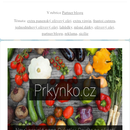
V rubrice
Partner blogu
Témata:
extra panenský olivový olej
,
extra virgin
,
frantoi cutrera
,
jednodruhový olivový olej
,
lahůdky
,
mlsné dárky
,
olivový olej
,
partner blogu
,
reklama
,
sicílie