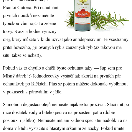
Frantoi Cutrera. Při ochutnání
prvních doušků nezaměníte
typickou vůni rajčat a zelené
trávy. Svěží a hodně výrazný
olej, který můžete v klidu užívat jako antidepresivum. Je všestranný
přítel hovězího, grilovaných ryb a zauzených ryb (až takovou má
sílu, takže se nebát!).
Pokud vás to chytilo a chtěli byste ochutnat taky —
šup sem pro
Mlsný dárek
! ;) Jednodecovky vystačí tak akorát na prvních pár
ochutnávek po lžičkách. Plus se potom můžete dokonale vyblbnout
v pokusech s párováním v jídle.
Samotnou degustaci olejů nemusíte nijak extra prožívat. Stačí mít po
ruce dostatek vody a bílého pečiva na pročištění patra (dobře
poslouží i jablko). Nemusíte mít ani žádnou speciální nádobku a na
doma v klidu vystačíte s hlasitým srkáním ze lžičky. Pokud umíte