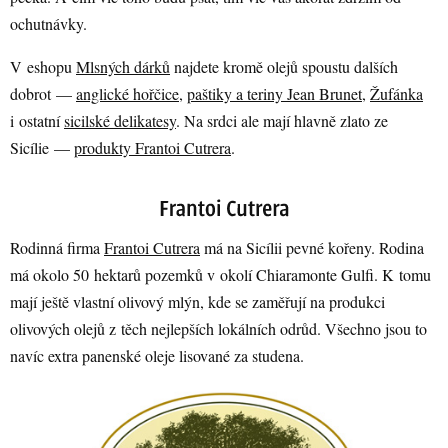
ochutnávky.
V eshopu
Mlsných dárků
najdete kromě olejů spoustu dalších
dobrot —
anglické hořčice
,
paštiky a teriny Jean Brunet
,
Žufánka
i ostatní
sicilské delikatesy
. Na srdci ale mají hlavně zlato ze
Sicílie —
produkty Frantoi Cutrera
.
Rodinná firma
Frantoi Cutrera
má na Sicílii pevné kořeny. Rodina
má okolo 50 hektarů pozemků v okolí Chiaramonte Gulfi. K tomu
mají ještě vlastní olivový mlýn, kde se zaměřují na produkci
olivových olejů z těch nejlepších lokálních odrůd. Všechno jsou to
navíc extra panenské oleje lisované za studena.