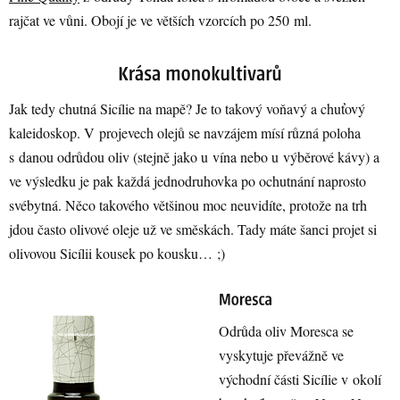
rajčat ve vůni. Obojí je ve větších vzorcích po 250 ml.
Jak tedy chutná Sicílie na mapě? Je to takový voňavý a chuťový
kaleidoskop. V projevech olejů se navzájem mísí různá poloha
s danou odrůdou oliv (stejně jako u vína nebo u výběrové kávy) a
ve výsledku je pak každá jednodruhovka po ochutnání naprosto
svébytná. Něco takového většinou moc neuvidíte, protože na trh
jdou často olivové oleje už ve směskách. Tady máte šanci projet si
olivovou Sicílii kousek po kousku… ;)
Odrůda oliv Moresca se
vyskytuje převážně ve
východní části Sicílie v okolí