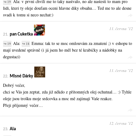
Ala: v prvni chvili me to taky nastvalo, no ale nastesti to mam pro
↪ 19
lidi, kteri ty oleje doufam oceni hlavne diky obsahu… Ted me to ale desne
svadi k tomu si neco nechat:)
11. června ʼ12
21.
pan Cuketka
Ala:
Emma: tak to se moc omlouvám za zmatení ;) v eshopu to
↪ 19
↪ 18
mají uvedené správně (i já jsem ho měl bez té krabičky a nádobky na
degustaci)
11. června ʼ12
22.
Mlsné Dárky
Dobrý večer,
chci se Vás jen zeptat, zda již někdo z přítomných olej ochutnal… :) Tyhle
oleje jsou trošku moje srdcovka a moc mě zajímají Vaše reakce.
Přeji příjemný večer…
12. června ʼ12
23.
Ala