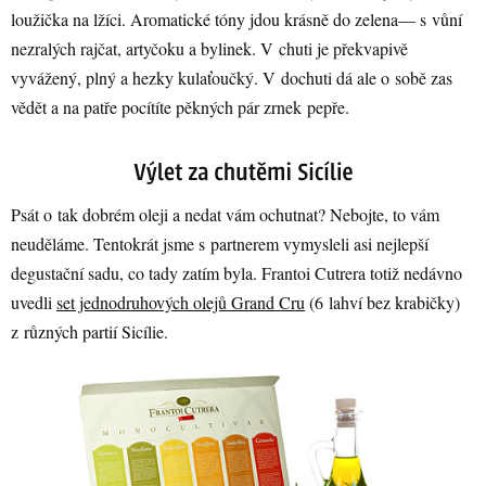
loužička na lžíci. Aromatické tóny jdou krásně do zelena— s vůní
nezralých rajčat, artyčoku a bylinek. V chuti je překvapivě
vyvážený, plný a hezky kulaťoučký. V dochuti dá ale o sobě zas
vědět a na patře pocítíte pěkných pár zrnek pepře.
Psát o tak dobrém oleji a nedat vám ochutnat? Nebojte, to vám
neuděláme. Tentokrát jsme s partnerem vymysleli asi nejlepší
degustační sadu, co tady zatím byla. Frantoi Cutrera totiž nedávno
uvedli
set jednodruhových olejů Grand Cru
(6 lahví bez krabičky)
z různých partií Sicílie.