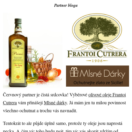
Partner blogu
Červnový partner je čistá srdcovka! Výběrové
olivové oleje Frantoi
Cutrera
vám přinášejí
Mlsné dárky
. Já mám jen tu milou povinnost
všechno ochutnat a trochu vás navnadit.
Tentokrát to ale půjde úplně samo, protože ty oleje jsou naprostá
pecka. A čím víc toho budu psát, tím víc vás akorát zdržím od