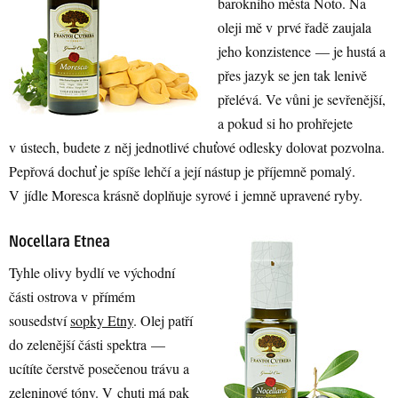
barokního města Noto. Na
oleji mě v prvé řadě zaujala
jeho konzistence — je hustá a
přes jazyk se jen tak lenivě
přelévá. Ve vůni je sevřenější,
a pokud si ho prohřejete
v ústech, budete z něj jednotlivé chuťové odlesky dolovat pozvolna.
Pepřová dochuť je spíše lehčí a její nástup je příjemně pomalý.
V jídle Moresca krásně doplňuje syrové i jemně upravené ryby.
Tyhle olivy bydlí ve východní
části ostrova v přímém
sousedství
sopky Etny
. Olej patří
do zelenější části spektra —
ucítíte čerstvě posečenou trávu a
zeleninové tóny. V chuti má pak