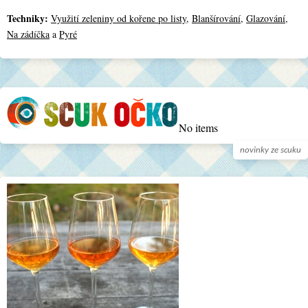
Techniky:
Využití zeleniny od kořene po listy
,
Blanšírování
,
Glazování
,
Na zádíčka
a
Pyré
No items
novinky ze scuku