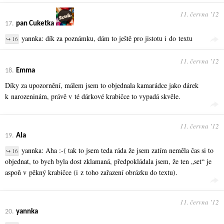
11. června ʼ12
17.
pan Cuketka
yannka: dík za poznámku, dám to ještě pro jistotu i do textu
↪ 16
11. června ʼ12
18.
Emma
Díky za upozornění, málem jsem to objednala kamarádce jako dárek
k narozeninám, právě v té dárkové krabičce to vypadá skvěle.
11. června ʼ12
19.
Ala
yannka: Aha :-( tak to jsem teda ráda že jsem zatím neměla čas si to
↪ 16
objednat, to bych byla dost zklamaná, předpokládala jsem, že ten „set“ je
aspoň v pěkný krabičce (i z toho zařazení obrázku do textu).
11. června ʼ12
20.
yannka