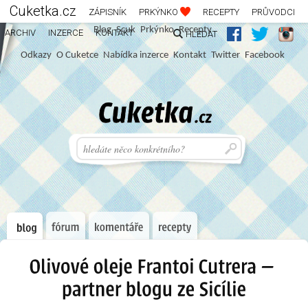
Cuketka.cz
ZÁPISNÍK
PRKÝNKO
RECEPTY
PRŮVODCI
Blog
S
c
u
k
Prkýnko
Recepty
ARCHIV
INZERCE
KONTAKT
HLEDAT
Odkazy
O Cuketce
Nabídka inzerce
Kontakt
Twitter
Facebook