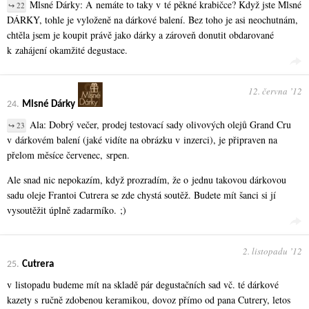
Mlsné Dárky: A nemáte to taky v té pěkné krabičce? Když jste Mlsné
↪ 22
DÁRKY, tohle je vyloženě na dárkové balení. Bez toho je asi neochutnám,
chtěla jsem je koupit právě jako dárky a zároveň donutit obdarované
k zahájení okamžité degustace.
12. června ʼ12
24.
Mlsné Dárky
Ala: Dobrý večer, prodej testovací sady olivových olejů Grand Cru
↪ 23
v dárkovém balení (jaké vidíte na obrázku v inzerci), je připraven na
přelom měsíce červenec, srpen.
Ale snad nic nepokazím, když prozradím, že o jednu takovou dárkovou
sadu oleje Frantoi Cutrera se zde chystá soutěž. Budete mít šanci si jí
vysoutěžit úplně zadarmíko. ;)
2. listopadu ʼ12
25.
Cutrera
v listopadu budeme mít na skladě pár degustačních sad vč. té dárkové
kazety s ručně zdobenou keramikou, dovoz přímo od pana Cutrery, letos