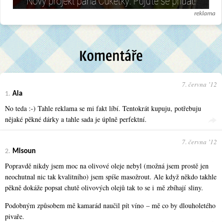
reklama
7. června ʼ12
1.
Ala
No teda :-) Tahle reklama se mi fakt líbí. Tentokrát kupuju, potřebuju
nějaké pěkné dárky a tahle sada je úplně perfektní.
7. června ʼ12
2.
Mlsoun
Popravdě nikdy jsem moc na olivové oleje nebyl (možná jsem prostě jen
neochutnal nic tak kvalitního) jsem spíše masožrout. Ale když někdo takhle
pěkně dokáže popsat chutě olivových olejů tak to se i mě zbíhají sliny.
Podobným způsobem mě kamarád naučil pít víno – mě co by dlouholetého
pivaře.