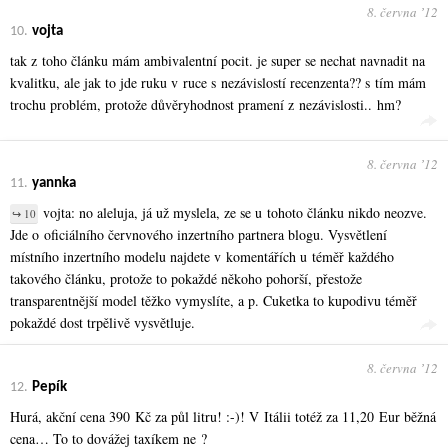
8. června ʼ12
10.
vojta
tak z toho článku mám ambivalentní pocit. je super se nechat navnadit na
kvalitku, ale jak to jde ruku v ruce s nezávislostí recenzenta?? s tím mám
trochu problém, protože důvěryhodnost pramení z nezávislosti.. hm?
8. června ʼ12
11.
yannka
vojta: no aleluja, já už myslela, ze se u tohoto článku nikdo neozve.
↪ 10
Jde o oficiálního červnového inzertního partnera blogu. Vysvětlení
místního inzertního modelu najdete v komentářích u téměř každého
takového článku, protože to pokaždé někoho pohorší, přestože
transparentnější model těžko vymyslíte, a p. Cuketka to kupodivu téměř
pokaždé dost trpělivě vysvětluje.
8. června ʼ12
12.
Pepík
Hurá, akční cena 390 Kč za půl litru! :-)! V Itálii totéž za 11,20 Eur běžná
cena… To to dovážej taxíkem ne ?