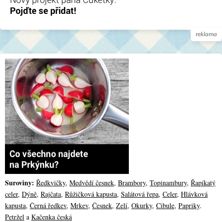
reklama
Suroviny:
Ředkvičky
,
Medvědí česnek
,
Brambory
,
Topinambury
,
Řapíkatý
celer
,
Dýně
,
Rajčata
,
Růžičková kapusta
,
Salátová řepa
,
Celer
,
Hlávková
kapusta
,
Černá ředkev
,
Mrkev
,
Česnek
,
Zelí
,
Okurky
,
Cibule
,
Papriky
.
Petržel
a
Kačenka česká