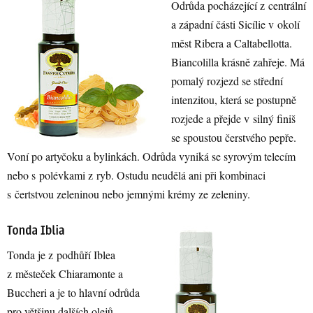
Odrůda pocházející z centrální
a západní části Sicílie v okolí
měst Ribera a Caltabellotta.
Biancolilla krásně zahřeje. Má
pomalý rozjezd se střední
intenzitou, která se postupně
rozjede a přejde v silný finiš
se spoustou čerstvého pepře.
Voní po artyčoku a bylinkách. Odrůda vyniká se syrovým telecím
nebo s polévkami z ryb. Ostudu neudělá ani při kombinaci
s čertstvou zeleninou nebo jemnými krémy ze zeleniny.
Tonda je z podhůří Iblea
z městeček Chiaramonte a
Buccheri a je to hlavní odrůda
pro většinu dalších olejů