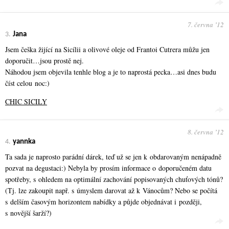
7. června ʼ12
3.
Jana
Jsem češka žijící na Sicílii a olivové oleje od Frantoi Cutrera můžu jen
doporučit…jsou prostě nej.
Náhodou jsem objevila tenhle blog a je to naprostá pecka…asi dnes budu
číst celou noc:)
CHIC SICILY
8. června ʼ12
4.
yannka
Ta sada je naprosto parádní dárek, teď už se jen k obdarovaným nenápadně
pozvat na degustaci:) Nebyla by prosím informace o doporučeném datu
spotřeby, s ohledem na optimální zachování popisovaných chuťových tónů?
(Tj. lze zakoupit např. s úmyslem darovat až k Vánocům? Nebo se počítá
s delším časovým horizontem nabídky a půjde objednávat i později,
s novější šarží?)