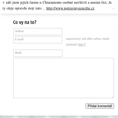
v září jsem jejich farmu u Chiaramonte osobně navštívil a musím říct, že
ty oleje opravdu stojí zato…
http://www.potravinyzesicilie.cz
Jméno
nepovinný, ale díky němu máte
E-mail
obrázek (
jak?
)
Web