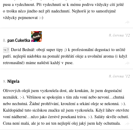
pusu a vydechnout. Při vydechnutí se k mému podivu vždycky cítí ještě
o trošku něco jiného než při nadechnutí. Nejhorší je to samozřejmě
vždycky pojmenovat :-)
8. června ʼ12
8.
pan Cuketka
David Bednář: obojí super tipy ;) k profesionální degustaci to určitě
↪ 7
patří. nejlepší nádobku na pomalé prohřátí oleje a uvolnění aroma (i když
retronasálně) máme naštěstí každý v puse.
8. června ʼ12
9.
Nigela
Olivových olejů jsem vyzkoušela dost, ale koukám, že jsem degustační
neználek. :-). Většinou se spokojím s tím zda voní nebo nevoní…chutná
nebo nechutná. Žádné prohřívání, kroužení a srkání oleje se nekonná. :-).
Každopádně tuto sicilskou značku už jsem vyzkoušela. Když láhev otevřete
voní nádherně…něco jako čerstvě posekaná tráva. :-). Saláty skvěle ochutí.
Cena není malá, ale je to asi ten nejlepší olej jaký jsem kdy ochutnala.