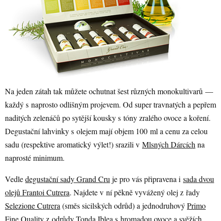
Na jeden zátah tak můžete ochutnat šest různých monokultivarů —
každý s naprosto odlišným projevem. Od super travnatých a pepřem
naditých zelenáčů po sytější kousky s tóny zralého ovoce a koření.
Degustační lahvinky s olejem mají objem 100 ml a cenu za celou
sadu (respektive aromatický výlet!) srazili v
Mlsných Dárcích
na
naprosté minimum.
Vedle
degustační sady Grand Cru
je pro vás připravena i
sada dvou
olejů Frantoi Cutrera
. Najdete v ní pěkně vyvážený olej z řady
Selezione Cutrera
(směs sicilských odrůd) a jednodruhový
Primo
Fine Quality
z odrůdy Tonda Iblea s hromadou ovoce a svěžích