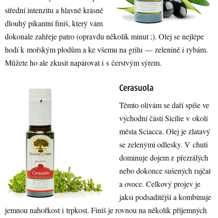
střední intenzitu a hlavně krásně
dlouhý pikantní finiš, který vám
dokonale zahřeje patro (opravdu několik minut ;). Olej se nejlépe
hodí k mořským plodům a ke všemu na grilu — zelenině i rybám.
Můžete ho ale zkusit napárovat i s čerstvým sýrem.
Těmto olivám se daří spíše ve
východní části Sicílie v okolí
města Sciacca. Olej je zlatavý
se zelenými odlesky. V chuti
dominuje dojem z přezrálých
nebo dokonce sušených rajčat
a ovoce. Celkový projev je
jaksi podsaditější a kombinuje
jemnou nahořkost i trpkost. Finiš je rovnou na několik příjemných