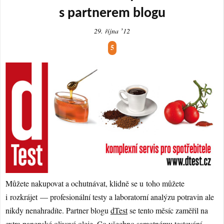
s partnerem blogu
29. října ʼ12
5
Můžete nakupovat a ochutnávat, klidně se u toho můžete
i rozkrájet — profesionální testy a laboratorní analýzu potravin ale
nikdy nenahradíte. Partner blogu
dTest
se tento měsíc zaměřil na
extra panenské olivové oleje
. Co všechno samotnému testování