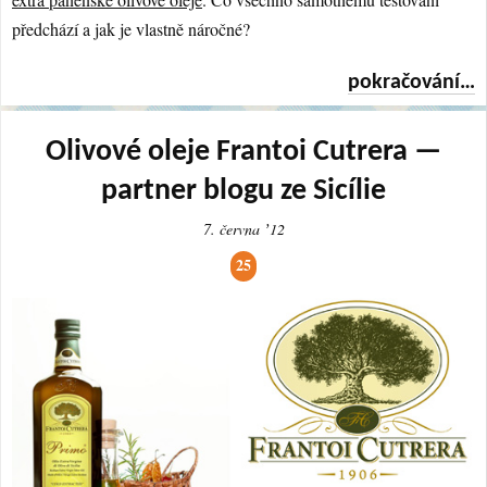
předchází a jak je vlastně náročné?
pokračování…
Olivové oleje Frantoi Cutrera —
partner blogu ze Sicílie
7. června ʼ12
25