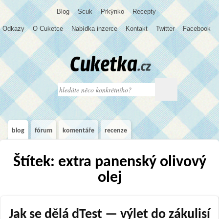
Blog
S
c
u
k
Prkýnko
Recepty
Odkazy
O Cuketce
Nabídka inzerce
Kontakt
Twitter
Facebook
blog
fórum
komentáře
recenze
Štítek: extra panenský olivový
olej
Jak se dělá dTest — výlet do zákulisí