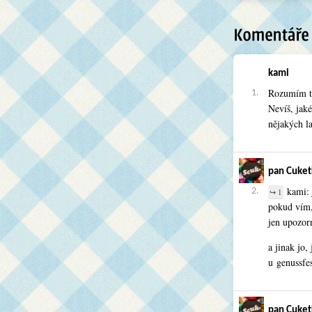
kami
Rozumím to
1.
Nevíš, jak
nějakých l
pan Cuket
kami: 
2.
↪ 1
pokud vím, 
jen upozorn
a jinak jo,
u genussfes
pan Cuket