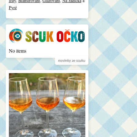
listy
,
Blanšírování
,
Glazování
,
Na zádíčka
a
Pyré
No items
novinky ze scuku