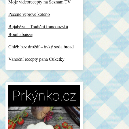
Moje videorecepty na Seznam TV
Pečené vepřové koleno
Bujabéza – Tradiční francouzská
Bouillabaisse
Chléb bez droždí – irský soda bread
Vánoční recepty pana Cuketky