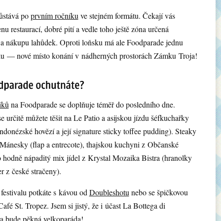
ůstává po
prvním ročníku
ve stejném formátu. Čekají vás
u restaurací, dobré pití a vedle toho ještě zóna určená
a nákupu lahůdek. Oproti loňsku má ale Foodparade jednu
ku — nové místo konání v nádherných prostorách Zámku Troja!
iků
na Foodparade se doplňuje téměř do posledního dne.
 určitě můžete těšit na Le Patio a asijskou jízdu šéfkuchařky
ndonézské hovězí a její signature sticky toffee pudding). Steaky
z Mánesky (flap a entrecote), thajskou kuchyni z Občanské
 hodně nápaditý mix jídel z Krystal Mozaika Bistra (hranolky
r z české stračeny).
festivalu potkáte s kávou od
Doubleshotu
nebo se špičkovou
afé St. Tropez. Jsem si jistý, že i účast La Bottega di
a bude pěkná velkoparáda!