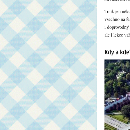
Tolik jen něk
všechno na fes
i doprovodný 
ale i lekce va