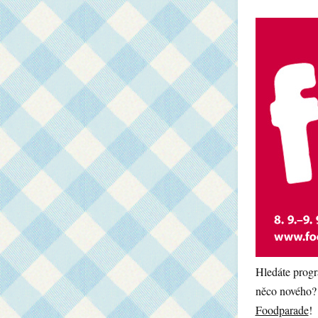
Hledáte progra
něco nového? 
Foodparade
!