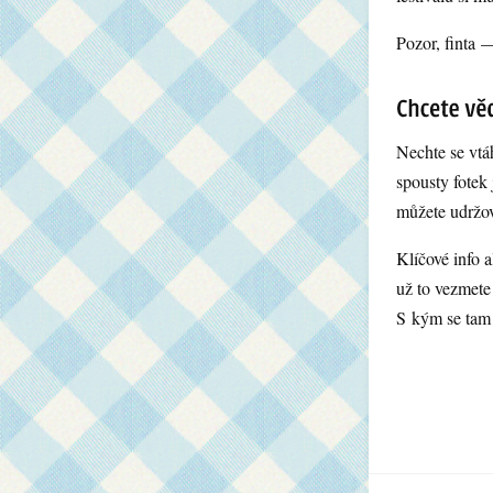
Pozor, finta —
Nechte se vtá
spousty fotek 
můžete udržov
Klíčové info 
už to vezmete
S kým se tam 