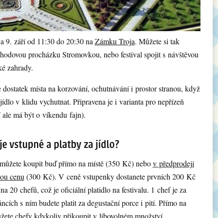
a 9. září od 11:30 do 20:30 na
Zámku Troja
. Můžete si tak
hodovou procházku Stromovkou, nebo festival spojit s návštěvou
ké zahrady.
 dostatek místa na korzování, ochutnávání i prostor stranou, když
 jídlo v klidu vychutnat. Připravena je i varianta pro nepřízeň
 ale má být o víkendu fajn).
 můžete koupit buď přímo na místě (350 Kč) nebo
v předprodeji
ou cenu
(300 Kč). V ceně vstupenky dostanete prvních 200 Kč
 20 chefů, což je oficiální platidlo na festivalu. 1 chef je za
ncích s ním budete platit za degustační porce i pití. Přímo na
můžete chefy kdykoliv přikoupit v libovolném množství.