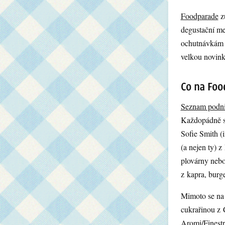
Foodparade
z
degustační men
ochutnávkám 
velkou novin
Seznam podn
Každopádně se
Sofie Smith (i
(a nejen ty) 
plovárny nebo
z kapra, burge
Mimoto se na 
cukrařinou z C
Aromi/Finestr