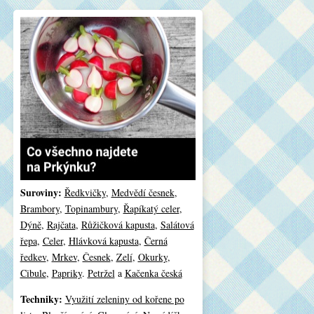
Suroviny:
Ředkvičky
,
Medvědí česnek
,
Brambory
,
Topinambury
,
Řapíkatý celer
,
Dýně
,
Rajčata
,
Růžičková kapusta
,
Salátová
řepa
,
Celer
,
Hlávková kapusta
,
Černá
ředkev
,
Mrkev
,
Česnek
,
Zelí
,
Okurky
,
Cibule
,
Papriky
.
Petržel
a
Kačenka česká
Techniky:
Využití zeleniny od kořene po