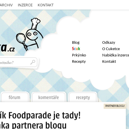
ARCHIV
INZERCE
KONTAKT
Blog
Odkazy
S
c
u
k
O Cuketce
Prkýnko
Nabídka inzerc
Recepty
Kontakt
PARTNER BLOGU