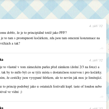
4. září ʼ12
mu dobře, že je to principiálně totéž jako PFF?
é je to tam s prostupností kočárkem, zda jsou tam omezení konzumace na
avičkách a tak?
4. září ʼ12
ka
je to vlastně v tom zámeckém parku před zámkem (dolní 2/3 na fotce) a
tak by to mělo být co se týče místa s dostatečnou rezervou i pro kočárky.
ím, že cestičky jsou vysypané štěrkem, ale to nevím jak moc je limitující.
 je to princip podobný jako u ostatních festivalů kupř. taste of london nebo
tival ve vídni ;)
4. září ʼ12
ka