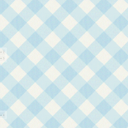
↪ 2
↪ 3
↪ 4