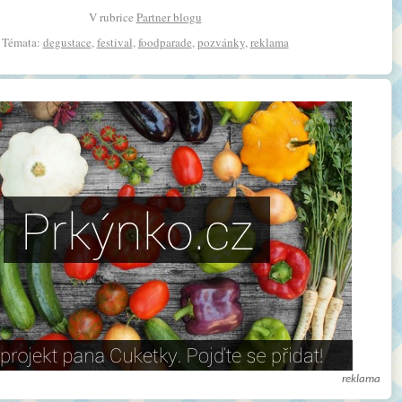
V rubrice
Partner blogu
Témata:
degustace
,
festival
,
foodparade
,
pozvánky
,
reklama
reklama