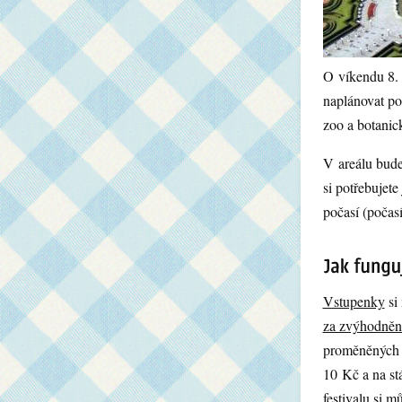
O víkendu 8. 
naplánovat po
zoo a botanic
V areálu bude
si potřebujete
počasí (počasí
Vstupenky
si
za zvýhodněn
proměněných na
10 Kč a na stá
festivalu si 