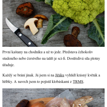
První kaštany na chodníku a už to jede. Představa čehokoliv
studeného nebo čerstvého na talíři je sci-fi. Dostředivá síla plotny
úřaduje.
Každý se brání jinak. Já jsem si na
Jiřáku
vyhlídl krásný květák a
hříbky. A navrch jsem to pojistil klobáskami z
TRMS
.