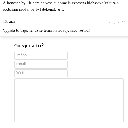
A konecne by i k nam na vesnici dorazila vznesena klobasova kultura a
podzimni modul by byl dokonalejsi…
30. září ʼ12
12.
ada
Vypadá to báječně, už se těším na houby, snad rostou!
Co vy na to?
Jméno
E-mail
Web