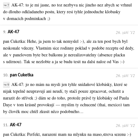
AK-47: to je mi jasne, no toz nezbyva nic jineho nez abych se vrhnul
↪ 7
do dlouho odkladaneho postu, ktery resi tyhle jednoduche klobasky
v domacich podminkach ;)
26. září ʼ12
9.
AK-47
pan Cuketka: Hehe, ja jsem to tak nemyslel :-), ale za ten post bych byl
neskonale vdecny. Vlastnim sice rodinny poklad v podobe receptu od dedy,
ale v panelovem byte bez balkonu je nerealizovatelny (absence placku
s udirnou). Tak se nezlobte a ja se budu tesit na dalsi naloz od Vas :-)
26. září ʼ12
10.
pan Cuketka
AK-47: jo no mám na mysli jen tyhle snídaňové klobásky, které se
↪ 9
nijak tepelně neupravují ani neudí, ty stačí pouze zpracovat, ochutit a
narazit do střívek ;) dám se do toho, protože právě ty klobásky od Paula
Daye v tom krásně provokují — myslím ty ochucené (thai, mexico) tam
by člověk moc chtěl zkusit něco podobného…
26. září ʼ12
11.
AK-47
pan Cuketka: Perfekt, narazeni mam na mlynku na maso,streva sezenu :-)