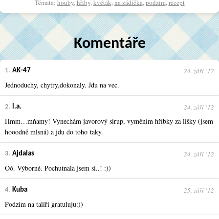
Témata:
houby
,
hřiby
,
květák
,
na zádíčka
,
podzim
,
recept
Komentáře
24. září ʼ12
1.
AK-47
Jednoduchy, chytry,dokonaly. Jdu na vec.
24. září ʼ12
2.
l.a.
Hmm…mňamy! Vynechám javorový sirup, vyměním hříbky za lišky (jsem
hooodně mlsná) a jdu do toho taky.
24. září ʼ12
3.
Ajdalas
Óó. Výborné. Pochutnala jsem si..! :))
25. září ʼ12
4.
Kuba
Podzim na talíři gratuluju:))