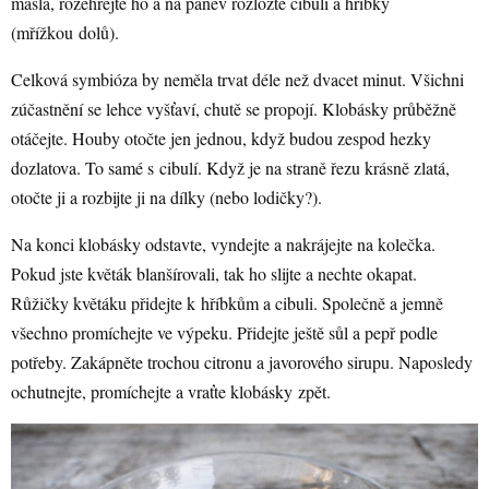
másla, rozehřejte ho a na pánev rozložte cibuli a hříbky
(mřížkou dolů).
Celková symbióza by neměla trvat déle než dvacet minut. Všichni
zúčastnění se lehce vyšťaví, chutě se propojí. Klobásky průběžně
otáčejte. Houby otočte jen jednou, když budou zespod hezky
dozlatova. To samé s cibulí. Když je na straně řezu krásně zlatá,
otočte ji a rozbijte ji na dílky (nebo lodičky?).
Na konci klobásky odstavte, vyndejte a nakrájejte na kolečka.
Pokud jste květák blanšírovali, tak ho slijte a nechte okapat.
Růžičky květáku přidejte k hříbkům a cibuli. Společně a jemně
všechno promíchejte ve výpeku. Přidejte ještě sůl a pepř podle
potřeby. Zakápněte trochou citronu a javorového sirupu. Naposledy
ochutnejte, promíchejte a vraťte klobásky zpět.