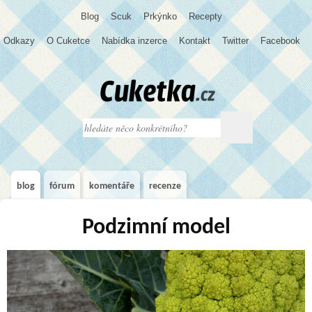
Blog
S
c
u
k
Prkýnko
Recepty
Odkazy
O Cuketce
Nabídka inzerce
Kontakt
Twitter
Facebook
blog
fórum
komentáře
recenze
Podzimní model