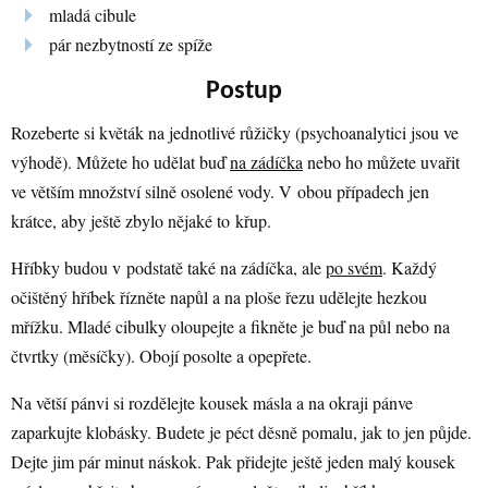
mladá cibule
pár nezbytností ze spíže
Postup
Rozeberte si květák na jednotlivé růžičky (psychoanalytici jsou ve
výhodě). Můžete ho udělat buď
na zádíčka
nebo ho můžete uvařit
ve větším množství silně osolené vody. V obou případech jen
krátce, aby ještě zbylo nějaké to křup.
Hříbky budou v podstatě také na zádíčka, ale
po svém
. Každý
očištěný hříbek řízněte napůl a na ploše řezu udělejte hezkou
mřížku. Mladé cibulky oloupejte a fikněte je buď na půl nebo na
čtvrtky (měsíčky). Obojí posolte a opepřete.
Na větší pánvi si rozdělejte kousek másla a na okraji pánve
zaparkujte klobásky. Budete je péct děsně pomalu, jak to jen půjde.
Dejte jim pár minut náskok. Pak přidejte ještě jeden malý kousek