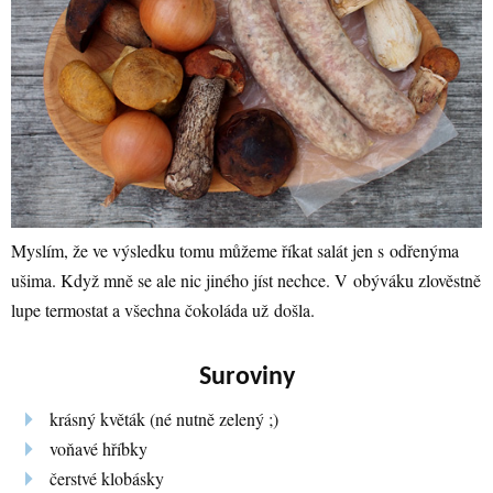
Myslím, že ve výsledku tomu můžeme říkat salát jen s odřenýma
ušima. Když mně se ale nic jiného jíst nechce. V obýváku zlověstně
lupe termostat a všechna čokoláda už došla.
Suroviny
krásný květák (né nutně zelený ;)
voňavé hříbky
čerstvé klobásky