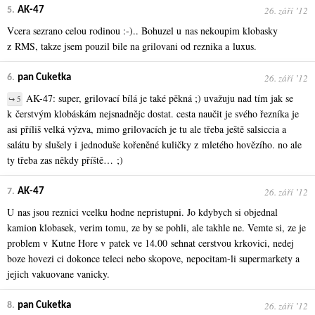
26. září ʼ12
5.
AK-47
Vcera sezrano celou rodinou :-).. Bohuzel u nas nekoupim klobasky
z RMS, takze jsem pouzil bile na grilovani od reznika a luxus.
26. září ʼ12
6.
pan Cuketka
AK-47: super, grilovací bílá je také pěkná ;) uvažuju nad tím jak se
↪ 5
k čerstvým klobáskám nejsnadnějc dostat. cesta naučit je svého řezníka je
asi příliš velká výzva, mimo grilovacích je tu ale třeba ještě salsiccia a
salátu by slušely i jednoduše kořeněné kuličky z mletého hovězího. no ale
ty třeba zas někdy příště… ;)
26. září ʼ12
7.
AK-47
U nas jsou reznici vcelku hodne nepristupni. Jo kdybych si objednal
kamion klobasek, verim tomu, ze by se pohli, ale takhle ne. Vemte si, ze je
problem v Kutne Hore v patek ve 14.00 sehnat cerstvou krkovici, nedej
boze hovezi ci dokonce teleci nebo skopove, nepocitam-li supermarkety a
jejich vakuovane vanicky.
26. září ʼ12
8.
pan Cuketka