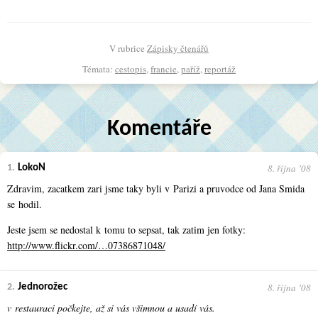
V rubrice
Zápisky čtenářů
Témata:
cestopis
,
francie
,
paříž
,
reportáž
Komentáře
8. října ʼ08
1.
LokoN
Zdravim, zacatkem zari jsme taky byli v Parizi a pruvodce od Jana Smida
se hodil.
Jeste jsem se nedostal k tomu to sepsat, tak zatim jen fotky:
http://www.flickr.com/…07386871048/
8. října ʼ08
2.
Jednorožec
v restauraci počkejte, až si vás všimnou a usadí vás.