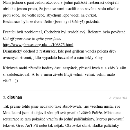
Nám jednou s paní Jednorožcovou v jedné pařížské restauraci odepřeli
obsluhu jenom proto, že jsme se sami usadili a to navíc u stolu nikoliv
proti sobě, ale vedle sebe, abychom lépe viděli na cvrkot.
Restaurace byla ze dvou třetin (jsem nyní štědrý!) prázdná.
Frantíci byli neoblomní, Čechobrit byl tvrdohlavý. Řešením bylo pověstné
Cut off your nose to spite your face.
http://www.phrases.org.uk/…/106875.html
Dramatický odchod z restaurace, kde pod grillem voněla polena dřev
ovocných stromů, jídlo vypadalo bezvadně a nám tekly sliny.
Kdybych mohl přetočit hodiny času nazpátek, přesedl bych si a zády k sálu
si zadebužíroval. A to v mém životě lituji velmi, velmi, velmi málo
věcí! :-))
8. října ʼ08
3.
dlouhan
Tak presne tohle jsme nedávno také absolvovali…ne všechna místa, rue
Mouffetard jsem si objevil sám při své první návštěvě Paříže. Místo one
restaurace se tam pokaždé vracím do jedné paličinkárny, kterou provozují
řekové. Grec Au't Pit nebo tak nějak. Obrovské slané, sladké paličinky