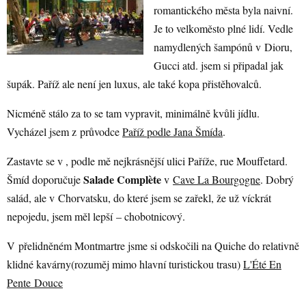
romantického města byla naivní.
Je to velkoměsto plné lidí. Vedle
namydlených šampónů v Dioru,
Gucci atd. jsem si připadal jak
šupák. Paříž ale není jen luxus, ale také kopa přistěhovalců.
Nicméně stálo za to se tam vypravit, minimálně kvůli jídlu.
Vycházel jsem z průvodce
Paříž podle Jana Šmída
.
Zastavte se v , podle mě nejkrásnější ulici Paříže, rue Mouffetard.
Salade Complète
Šmíd doporučuje
v
Cave La Bourgogne
. Dobrý
salád, ale v Chorvatsku, do které jsem se zařekl, že už víckrát
nepojedu, jsem měl lepší – chobotnicový.
V přelidněném Montmartre jsme si odskočili na Quiche do relativně
klidné kavárny(rozuměj mimo hlavní turistickou trasu)
L'Été En
Pente Douce