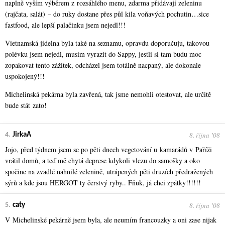
naplně vyším výběrem z rozsáhlého menu, zdarma přidávají zeleninu
(rajčata, salát) – do ruky dostane přes půl kila voňavých pochutin…sice
fastfood, ale lepší palačinku jsem nejedl!!!
Vietnamská jídelna byla také na seznamu, opravdu doporučuju, takovou
polévku jsem nejedl, musím vyrazit do Sappy, jestli si tam budu moc
zopakovat tento zážitek, odcházel jsem totálně nacpaný, ale dokonale
uspokojený!!!
Michelinská pekárna byla zavřená, tak jsme nemohli otestovat, ale určitě
bude stát zato!
8. října ʼ08
4.
JirkaA
Jojo, před týdnem jsem se po pěti dnech vegetování u kamarádů v Paříži
vrátil domů, a teď mě chytá deprese kdykoli vlezu do samošky a oko
spočine na zvadlé nahnilé zelenině, utrápených pěti druzích předražených
sýrů a kde jsou HERGOT ty čerstvý ryby.. Fňuk, já chci zpátky!!!!!!
8. října ʼ08
5.
caty
V Michelinské pekárně jsem byla, ale neumím francouzky a oni zase nijak