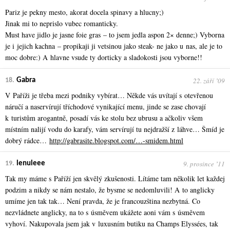
Pariz je pekny mesto, akorat docela spinavy a hlucny;)
Jinak mi to neprislo vubec romanticky.
Must have jidlo je jasne foie gras – to jsem jedla aspon 2× denne;) Vyborna
je i jejich kachna – propikaji ji vetsinou jako steak- ne jako u nas, ale je to
moc dobre:) A hlavne vsude ty dorticky a sladokosti jsou vyborne!!
22. září ʼ09
18.
Gabra
V Paříži je třeba mezi podniky vybírat… Někde vás uvítají s otevřenou
náručí a naservírují tříchodové vynikající menu, jinde se zase chovají
k turistům arogantně, posadí vás ke stolu bez ubrusu a ačkoliv všem
místním nalijí vodu do karafy, vám servírují tu nejdražší z láhve… Šmíd je
dobrý rádce…
http://gabrasite.blogspot.com/…-smidem.html
9. prosince ʼ11
19.
lenuleee
Tak my máme s Paříží jen skvělý zkušenosti. Lítáme tam několik let každej
podzim a nikdy se nám nestalo, že bysme se nedomluvili! A to anglicky
umíme jen tak tak… Není pravda, že je francouzština nezbytná. Co
nezvládnete anglicky, na to s úsměvem ukážete aoni vám s úsměvem
vyhoví. Nakupovala jsem jak v luxusním butiku na Champs Elyssées, tak