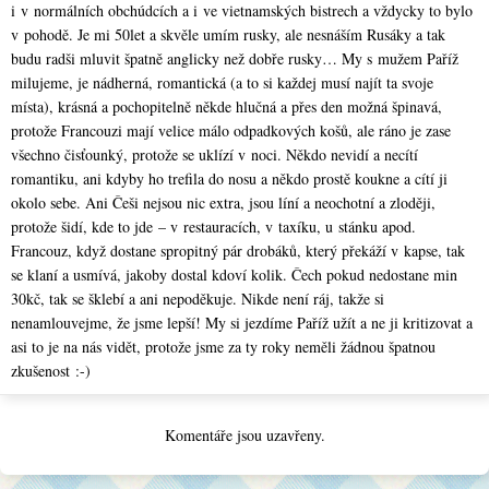
i v normálních obchúdcích a i ve vietnamských bistrech a vždycky to bylo
v pohodě. Je mi 50let a skvěle umím rusky, ale nesnáším Rusáky a tak
budu radši mluvit špatně anglicky než dobře rusky… My s mužem Paříž
milujeme, je nádherná, romantická (a to si každej musí najít ta svoje
místa), krásná a pochopitelně někde hlučná a přes den možná špinavá,
protože Francouzi mají velice málo odpadkových košů, ale ráno je zase
všechno čisťounký, protože se uklízí v noci. Někdo nevidí a necítí
romantiku, ani kdyby ho trefila do nosu a někdo prostě koukne a cítí ji
okolo sebe. Ani Češi nejsou nic extra, jsou líní a neochotní a zloději,
protože šidí, kde to jde – v restauracích, v taxíku, u stánku apod.
Francouz, když dostane spropitný pár drobáků, který překáží v kapse, tak
se klaní a usmívá, jakoby dostal kdoví kolik. Čech pokud nedostane min
30kč, tak se šklebí a ani nepoděkuje. Nikde není ráj, takže si
nenamlouvejme, že jsme lepší! My si jezdíme Paříž užít a ne ji kritizovat a
asi to je na nás vidět, protože jsme za ty roky neměli žádnou špatnou
zkušenost :-)
Komentáře jsou uzavřeny.