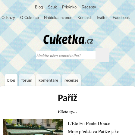
Blog
S
c
u
k
Prkýnko
Recepty
Odkazy
O Cuketce
Nabídka inzerce
Kontakt
Twitter
Facebook
blog
fórum
komentáře
recenze
Paříž
Píšete vy…
L'Été En Pente Douce
Moje představa Paříže jako