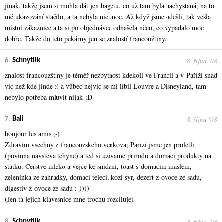
jinak, takže jsem si mohla dát jen bagetu, co už tam byla nachystaná, na to
mé ukazování stačilo, a ta nebyla nic moc. Až když jsme odešli, tak vešla
místní zákaznice a ta si po objednávce odnášela něco, co vypadalo moc
dobře. Takže do této pekárny jen se znalostí francoužtiny.
8. října ʼ08
6.
Schnytlik
znalost francouzštiny je téměř nezbytnost kdekoli ve Francii a v Paříži snad
víc než kde jinde :( a vůbec nejvic se mi líbil Louvre a Disneyland, tam
nebylo potřeba mluvit nijak :D
8. října ʼ08
7.
Bali
bonjour les amis ;-)
Zdravim vsechny z francouzskeho venkova; Parizi jsme jen proletli
(povinna navsteva tchyne) a ted si uzivame prirodu a domaci produkty na
statku. Cerstve mleko a vejce ke snidani, toast s domacim maslem,
zeleninka ze zahradky, domaci teleci, kozi syr, dezert z ovoce ze sadu,
digestiv z ovoce ze sadu :-))))
(Jen ta jejich klavesnice mne trochu rozciluje)
8. října ʼ08
8.
Schnytlik