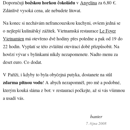
božskou horkou čokoládu
Doporučuji
v
Angelina
za 6,80 €.
Zdánlivě vysoká cena, ale nebudete litovat.
Na konec si nechávám nefrancouzskou kuchyni, ovšem jedná se
o nejlepší kulinářský zážitek. Vietnamská restaurace
Le Foyer
Vietnamien
má otevřeno dvě hodiny přes poledne a pak od 19 do
22 hodin. Vyplatí se této zvláštní otevírací době přizpůsobit. Na
hovězí vývar s bylinkami nikdy nezapomenete. Nadto menu za
deset euro. Co dodat.
V Paříži, i kdyby to byla obyčejná putyka, dostanete na stůl
zdarma pitnou vodu
! A abych nezapomněl, pro mě a podobné,
kterým kouká sláma z bot: v restauraci počkejte, až si vás všimnou
a usadí vás.
banter
7. října 2008