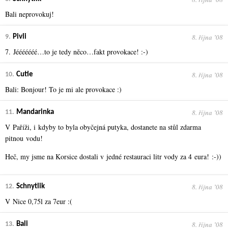
Bali neprovokuj!
8. října ʼ08
9.
Pivli
7. Jééééééé…to je tedy něco…fakt provokace! :-)
8. října ʼ08
10.
Cutie
Bali: Bonjour! To je mi ale provokace :)
8. října ʼ08
11.
Mandarinka
V Paříži, i kdyby to byla obyčejná putyka, dostanete na stůl zdarma
pitnou vodu!
Heč, my jsme na Korsice dostali v jedné restauraci litr vody za 4 eura! :-))
8. října ʼ08
12.
Schnytlik
V Nice 0,75l za 7eur :(
8. října ʼ08
13.
Bali