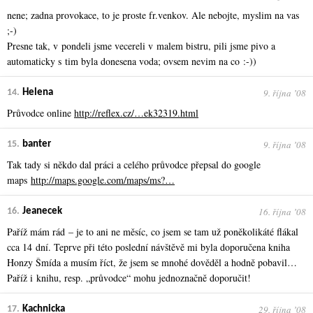
nene; zadna provokace, to je proste fr.venkov. Ale nebojte, myslim na vas
;-)
Presne tak, v pondeli jsme vecereli v malem bistru, pili jsme pivo a
automaticky s tim byla donesena voda; ovsem nevim na co :-))
9. října ʼ08
14.
Helena
Průvodce online
http://reflex.cz/…ek32319.html
9. října ʼ08
15.
banter
Tak tady si někdo dal práci a celého průvodce přepsal do google
maps
http://maps.google.com/maps/ms?…
16. října ʼ08
16.
Jeanecek
Paříž mám rád – je to ani ne měsíc, co jsem se tam už poněkolikáté flákal
cca 14 dní. Teprve při této poslední návštěvě mi byla doporučena kniha
Honzy Šmída a musím říct, že jsem se mnohé dověděl a hodně pobavil…
Paříž i knihu, resp. „průvodce“ mohu jednoznačně doporučit!
29. října ʼ08
17.
Kachnicka