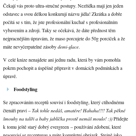
Čekají vás proto ultra-stručné postupy. Nezřídka mají jen jeden
odstavec a svou délkou konkurují názvu jídla! Zkrátka a dobře
počítá se s tím, že jste profesionální kuchař s profesionálním
vybavením a zdroji. Taky se očekává, že dáte přednost těm
nejpracnějším úpravám, že maso porcujete do 50g porciček a že
máte nevyčerpatelné zásoby
demi-glace
.
V celé knize nenajdete ani jednu radu, která by vám pomohla
pokrm pochopit a úspěšně připravit v domácích podmínkách a
úpravě.
Foodstyling
Se zpracováním receptů souvisí i foodstyling, který ctihodnému
čtenáři praví –
Tak tohle nedáš, amatére! Hahaha!!!! Tak pěkné
šmouhy na talíři a baby jablíčka prostě nemáš moulo! :))
Přidejte
k tomu ještě starý dobrý evergreen – používání zdobení, které
nesouvisí se recepturou a máte kompletní obrázek. Stejně jako