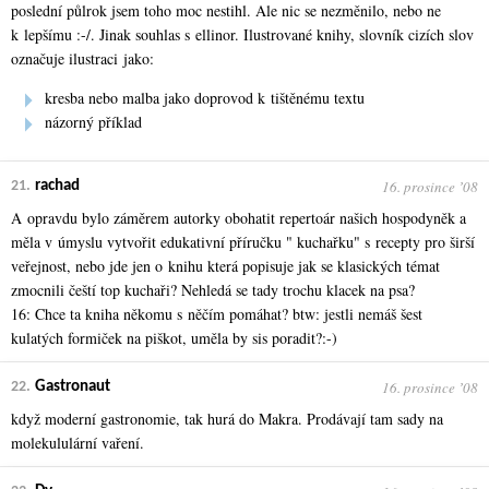
poslední půlrok jsem toho moc nestihl. Ale nic se nezměnilo, nebo ne
k lepšímu :-/. Jinak souhlas s ellinor. Ilustrované knihy, slovník cizích slov
označuje ilustraci jako:
kresba nebo malba jako doprovod k tištěnému textu
názorný příklad
16. prosince ʼ08
21.
rachad
A opravdu bylo záměrem autorky obohatit repertoár našich hospodyněk a
měla v úmyslu vytvořit edukativní příručku " kuchařku" s recepty pro širší
veřejnost, nebo jde jen o knihu která popisuje jak se klasických témat
zmocnili čeští top kuchaři? Nehledá se tady trochu klacek na psa?
16: Chce ta kniha někomu s něčím pomáhat? btw: jestli nemáš šest
kulatých formiček na piškot, uměla by sis poradit?:-)
16. prosince ʼ08
22.
Gastronaut
když moderní gastronomie, tak hurá do Makra. Prodávají tam sady na
molekululární vaření.