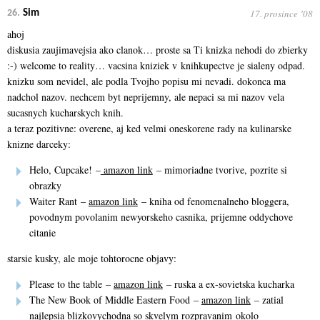
17. prosince ʼ08
26.
Sim
ahoj
diskusia zaujimavejsia ako clanok… proste sa Ti knizka nehodi do zbierky
:-) welcome to reality… vacsina kniziek v knihkupectve je sialeny odpad.
knizku som nevidel, ale podla Tvojho popisu mi nevadi. dokonca ma
nadchol nazov. nechcem byt neprijemny, ale nepaci sa mi nazov vela
sucasnych kucharskych knih.
a teraz pozitivne: overene, aj ked velmi oneskorene rady na kulinarske
knizne darceky:
Helo, Cupcake! –
amazon link
– mimoriadne tvorive, pozrite si
obrazky
Waiter Rant –
amazon link
– kniha od fenomenalneho bloggera,
povodnym povolanim newyorskeho casnika, prijemne oddychove
citanie
starsie kusky, ale moje tohtorocne objavy:
Please to the table –
amazon link
– ruska a ex-sovietska kucharka
The New Book of Middle Eastern Food –
amazon link
– zatial
najlepsia blizkovychodna so skvelym rozpravanim okolo