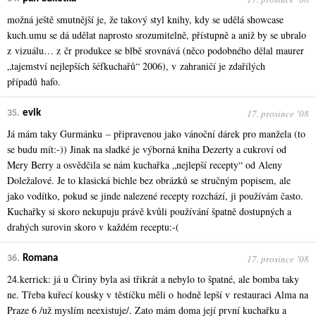
možná ještě smutnější je, že takový styl knihy, kdy se udělá showcase
kuch.umu se dá udělat naprosto srozumitelně, přístupně a aniž by se ubralo
z vizuálu… z čr produkce se blbě srovnává (něco podobného dělal maurer
„tajemství nejlepších šéfkuchařů“ 2006), v zahraničí je zdařilých
případů hafo.
17. prosince ʼ08
35.
evik
Já mám taky Gurmánku – připravenou jako vánoční dárek pro manžela (to
se budu mít:-)) Jinak na sladké je výborná kniha Dezerty a cukroví od
Mery Berry a osvědčila se nám kuchařka „nejlepší recepty“ od Aleny
Doležalové. Je to klasická bichle bez obrázků se stručným popisem, ale
jako vodítko, pokud se jinde nalezené recepty rozchází, ji používám často.
Kuchařky si skoro nekupuju právě kvůli používání špatně dostupných a
drahých surovin skoro v každém receptu:-(
17. prosince ʼ08
36.
Romana
24.kerrick: já u Čiriny byla asi třikrát a nebylo to špatné, ale bomba taky
ne. Třeba kuřecí kousky v těstíčku měli o hodně lepší v restauraci Alma na
Praze 6 /už myslím neexistuje/. Zato mám doma její první kuchařku a