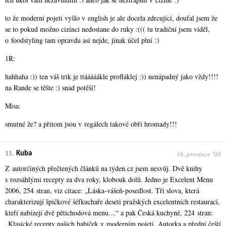
to že moderní pojetí vyšlo v english je ale docela zdrcující, doufal jsem že
se to pokud možno cizinci nedostane do ruky :((( tu tradiční jsem viděl,
o foodstyling tam opravdu asi nejde, jinak účel plní :)
1R:
hahhaha :)) ten váš trik je ttááááákle profláklej :)) nenápadný jako vždy!!!!
na Rande se těšte :) snad potěší!
Misa:
smutné že? a přitom jsou v regálech takové obří hromady!!!
16. prosince ʼ08
11.
Kuba
Z autorčiných přečtených článků na týden.cz jsem nesvůj. Dvě knihy
s rozsáhlými recepty za dva roky, klobouk dolů. Jedno je Excelent Menu
2006, 254 stran, viz citace: „Láska-vášeň-posedlost. Tři slova, která
charakterizují špičkové šéfkuchaře deseti pražských excelentních restaurací,
kteří nabízejí dvě pětichodová menu…“ a pak Česká kuchyně, 224 stran:
„Klasické recepty našich babiček v moderním pojetí. Autorka a přední čeští