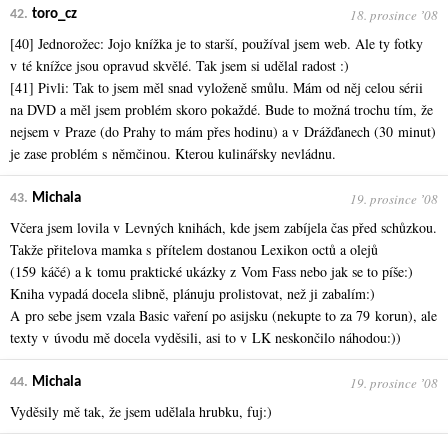
18. prosince ʼ08
42.
toro_cz
[40] Jednorožec: Jojo knížka je to starší, používal jsem web. Ale ty fotky
v té knížce jsou opravud skvělé. Tak jsem si udělal radost :)
[41] Pivli: Tak to jsem měl snad vyloženě smůlu. Mám od něj celou sérii
na DVD a měl jsem problém skoro pokaždé. Bude to možná trochu tím, že
nejsem v Praze (do Prahy to mám přes hodinu) a v Drážďanech (30 minut)
je zase problém s němčinou. Kterou kulinářsky nevládnu.
19. prosince ʼ08
43.
Michala
Včera jsem lovila v Levných knihách, kde jsem zabíjela čas před schůzkou.
Takže přitelova mamka s přítelem dostanou Lexikon octů a olejů
(159 káčé) a k tomu praktické ukázky z Vom Fass nebo jak se to píše:)
Kniha vypadá docela slibně, plánuju prolistovat, než ji zabalím:)
A pro sebe jsem vzala Basic vaření po asijsku (nekupte to za 79 korun), ale
texty v úvodu mě docela vyděsili, asi to v LK neskončilo náhodou:))
19. prosince ʼ08
44.
Michala
Vyděsily mě tak, že jsem udělala hrubku, fuj:)