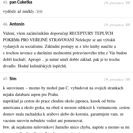
19. prosince ʼ08
45.
pan Cuketka
vyděsil
i
až změkl
y
:))))
19. prosince ʼ08
46.
Antonín
Vážení, všem začátečníkům doporučuji RECEPTURY TEPLÝCH
POKRMů PRO VEŔEJNÉ STRAVOVÁNÍ Nelekejte se ani výtisků
vydaných za socialismu. Základní postupy se z této knihy naučíte a
s trochou invence a dnešními možnostmi potravinového trhu z Vás budou
dobří kuchaři. Apropó .. je nutné umět dobře základ, pak je to trochu
divadlo. Hodně kulinářských úspěchů.
19. prosince ʼ08
47.
Sim
k surovinam – mozno by mohol pan C. vybudovat na svojich strankach
nejaku databazu aspon pre Prahu.
napriklad ja cestou do prace chodim okolo japonca, kusok od brita-
americana a okolo greka, na obed si mozem odskocit k vietnamcom. cestou
domov mala zachadzka k arabovi alebo do korenia. garantujem vam, ze
vacsinu surovin nebudete vediet ani pomenovat.
btw. ak nejakemu milovnikovi Jamieho nieco chyba, napiste a mozno sa mi