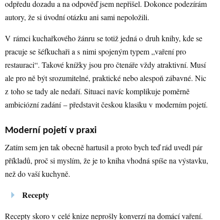
odpředu dozadu a na odpověď jsem nepřišel. Dokonce podezírám
autory, že si úvodní otázku ani sami nepoložili.
V rámci kuchařkového žánru se totiž jedná o druh knihy, kde se
pracuje se šéfkuchaři a s nimi spojeným typem „vaření pro
restauraci“. Takové knížky jsou pro čtenáře vždy atraktivní. Musí
ale pro ně být srozumitelné, praktické nebo alespoň zábavné. Nic
z toho se tady ale nedaří. Situaci navíc komplikuje poměrně
ambiciózní zadání – představit českou klasiku v moderním pojetí.
Moderní pojetí v praxi
Zatím sem jen tak obecně hartusil a proto bych teď rád uvedl pár
příkladů, proč si myslím, že je to kniha vhodná spíše na výstavku,
než do vaší kuchyně.
Recepty
Recepty skoro v celé knize neprošly konverzí na domácí vaření.