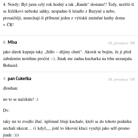
4: Nordy: Byl jsem celý rok hodný a tak „Rande“ dostanu!! Tedy, nezřítí-li
se Ježíškovi nebeské sáňky, nespadne-li letadlo z Ruzyně a nebo,
prosaičtěji, nenechají-li příbuzní jeden z výtisků zmíněné knihy doma
v ČR!
16. prosince ʼ08
8.
Misa
jako dárek kupuju taky „Jídlo – dějiny chuti“. Akorát se bojím, že ji před
zabalením nestihnu pročíst :-). Jinak me zadna kucharka na trhu nezaujala.
Bohuzel.
16. prosince ʼ08
9.
pan Cuketka
dlouhan:
no to se načekáte! :)
Dv:
taky mi to zvedlo žluč. úpřimně lituji kuchaře, kteří se do tohoto podniku
nechali ukecat… (i když,,,, jistě to šikovní kluci využijí jako self-promo
jinde :)))