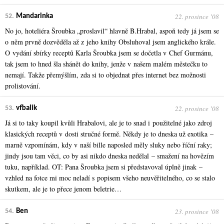
22. prosince ʼ08
52.
Mandarinka
No jo, hoteliéra Šroubka „proslavil“ hlavně B.Hrabal, aspoň tedy já jsem se
o něm prvně dozvěděla až z jeho knihy Obsluhoval jsem anglického krále.
O vydání sbírky receptů Karla Šroubka jsem se dočetla v Chef Gurmánu,
tak jsem to hned šla shánět do knihy, jenže v našem malém městečku to
nemají. Takže přemýšlím, zda si to objednat přes internet bez možnosti
prolistování.
22. prosince ʼ08
53.
vfbalik
Já si to taky koupil kvůli Hrabalovi, ale je to snad i použitelné jako zdroj
klasických receptů v dosti stručné formě. Někdy je to dneska už exotika –
marně vzpomínám, kdy v naší bille naposled měly sluky nebo říční raky;
jindy jsou tam věci, co by asi nikdo dneska nedělal – smažení na hovězím
tuku, například. OT: Pana Šroubka jsem si představoval úplně jinak –
vzhled na fotce mi moc neladí s popisem všeho neuvěřitelného, co se stalo
skutkem, ale je to přece jenom beletrie…
23. prosince ʼ08
54.
Ben