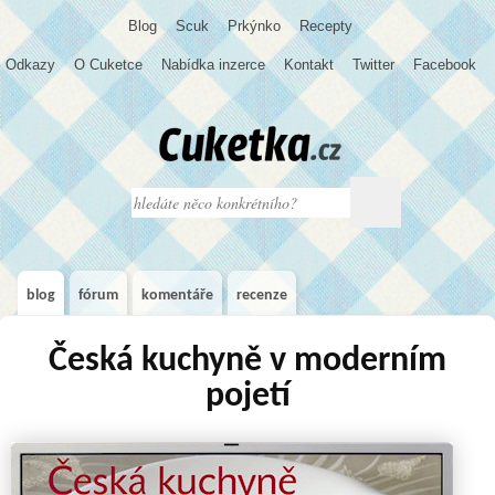
Blog
S
c
u
k
Prkýnko
Recepty
Odkazy
O Cuketce
Nabídka inzerce
Kontakt
Twitter
Facebook
blog
fórum
komentáře
recenze
Česká kuchyně v moderním
pojetí