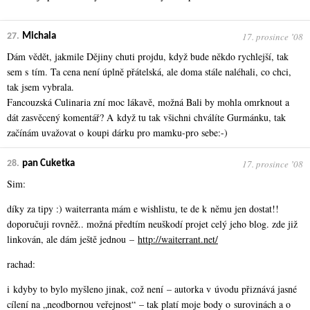
17. prosince ʼ08
27.
Michala
Dám vědět, jakmile Dějiny chuti projdu, když bude někdo rychlejší, tak
sem s tím. Ta cena není úplně přátelská, ale doma stále naléhali, co chci,
tak jsem vybrala.
Fancouzská Culinaria zní moc lákavě, možná Bali by mohla omrknout a
dát zasvěcený komentář? A když tu tak všichni chválíte Gurmánku, tak
začínám uvažovat o koupi dárku pro mamku-pro sebe:-)
17. prosince ʼ08
28.
pan Cuketka
Sim:
díky za tipy :) waiterranta mám e wishlistu, te de k němu jen dostat!!
doporučuji rovněž.. možná předtím neuškodí projet celý jeho blog. zde již
linkován, ale dám ještě jednou –
http://waiterrant.net/
rachad:
i kdyby to bylo myšleno jinak, což není – autorka v úvodu přiznává jasné
cílení na „neodbornou veřejnost“ – tak platí moje body o surovinách a o