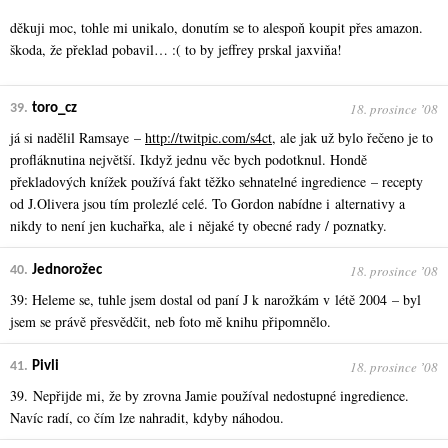
děkuji moc, tohle mi unikalo, donutím se to alespoň koupit přes amazon.
škoda, že překlad pobavil… :( to by jeffrey prskal jaxviňa!
18. prosince ʼ08
39.
toro_cz
já si nadělil Ramsaye –
http://twitpic.com/s4ct
, ale jak už bylo řečeno je to
profláknutina největší. Ikdyž jednu věc bych podotknul. Hondě
překladových knížek používá fakt těžko sehnatelné ingredience – recepty
od J.Olivera jsou tím prolezlé celé. To Gordon nabídne i alternativy a
nikdy to není jen kuchařka, ale i nějaké ty obecné rady / poznatky.
18. prosince ʼ08
40.
Jednorožec
39: Heleme se, tuhle jsem dostal od paní J k narožkám v létě 2004 – byl
jsem se právě přesvědčit, neb foto mě knihu připomnělo.
18. prosince ʼ08
41.
Pivli
39. Nepřijde mi, že by zrovna Jamie používal nedostupné ingredience.
Navíc radí, co čím lze nahradit, kdyby náhodou.