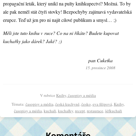
propagační leták, který unikl na pulty knihkupectví? Možná. To by
ale pak neměl stát čtyři stovky! Bezpochyby zajímavá vydavatelská
erupce. Teď už jen pro ni najít cílové publikum a smysl… ;)
Měli jste tuto knihu v ruce? Co na ni říkáte? Budete kupovat
kuchařky jako dárek? Jaké? ;)
pan Cuketka
15. prosince 2008
V rubrice
Knihy, časopisy a média
Témata:
časopisy a média
,
česká kuchyně
,
česko
,
eva filipová
,
Knihy,
časopisy a média
,
kuchaři
,
kuchařky
,
recept
,
restaurace
,
šéfkuchaři