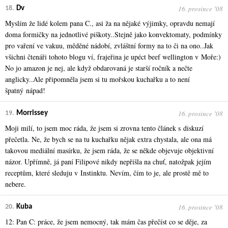
16. prosince ʼ08
18.
Dv
Myslím že lidé kolem pana C., asi ža na nějaké výjimky, opravdu nemají
doma formičky na jednotlivé piškoty..Stejně jako konvektomaty, podmínky
pro vaření ve vakuu, měděné nádobí, zvláštní formy na to či na ono..Jak
všichni čtenáři tohoto blogu ví, frajeřina je upéct beef wellington v Moře:)
No jo amazon je nej, ale když obdarovaná je starší ročník a nečte
anglicky..Ale připomněla jsem si tu mořskou kuchařku a to není
špatný nápad!
16. prosince ʼ08
19.
Morrissey
Moji milí, to jsem moc ráda, že jsem si zrovna tento článek s diskuzí
přečetla. Ne, že bych se na tu kuchařku nějak extra chystala, ale ona má
takovou mediální masírku, že jsem ráda, že se někde objevuje objektivní
názor. Upřímně, já paní Filipové nikdy nepřišla na chuť, natožpak jejím
receptům, které sleduju v Instinktu. Nevím, čím to je, ale prostě mě to
nebere.
16. prosince ʼ08
20.
Kuba
12: Pan C: práce, že jsem nemocný, tak mám čas přečíst co se děje, za