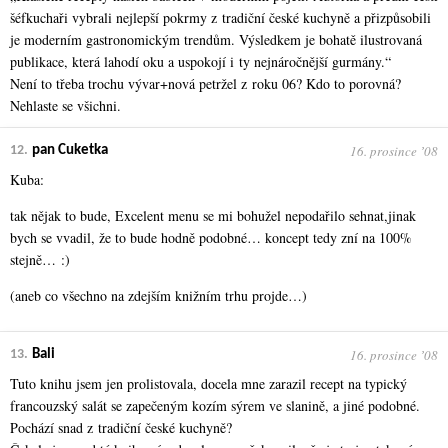
šéfkuchaři vybrali nejlepší pokrmy z tradiční české kuchyně a přizpůsobili
je moderním gastronomickým trendům. Výsledkem je bohatě ilustrovaná
publikace, která lahodí oku a uspokojí i ty nejnáročnější gurmány.“
Není to třeba trochu vývar+nová petržel z roku 06? Kdo to porovná?
Nehlaste se všichni.
16. prosince ʼ08
12.
pan Cuketka
Kuba:
tak nějak to bude, Excelent menu se mi bohužel nepodařilo sehnat,jinak
bych se vvadil, že to bude hodně podobné… koncept tedy zní na 100%
stejně… :)
(aneb co všechno na zdejším knižním trhu projde…)
16. prosince ʼ08
13.
Bali
Tuto knihu jsem jen prolistovala, docela mne zarazil recept na typický
francouzský salát se zapečeným kozím sýrem ve slanině, a jiné podobné.
Pochází snad z tradiční české kuchyně?