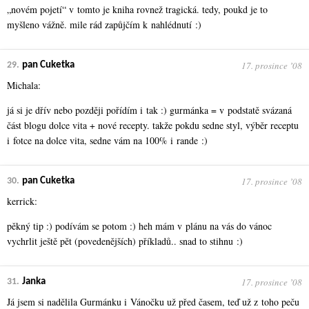
„novém pojetí“ v tomto je kniha rovnež tragická. tedy, poukd je to
myšleno vážně. mile rád zapůjčím k nahlédnutí :)
17. prosince ʼ08
29.
pan Cuketka
Michala:
já si je dřív nebo později pořídím i tak :) gurmánka = v podstatě svázaná
část blogu dolce vita + nové recepty. takže pokdu sedne styl, výběr receptu
i fotce na dolce vita, sedne vám na 100% i rande :)
17. prosince ʼ08
30.
pan Cuketka
kerrick:
pěkný tip :) podívám se potom :) heh mám v plánu na vás do vánoc
vychrlit ještě pět (povedenějších) příkladů.. snad to stihnu :)
17. prosince ʼ08
31.
Janka
Já jsem si nadělila Gurmánku i Vánočku už před časem, teď už z toho peču