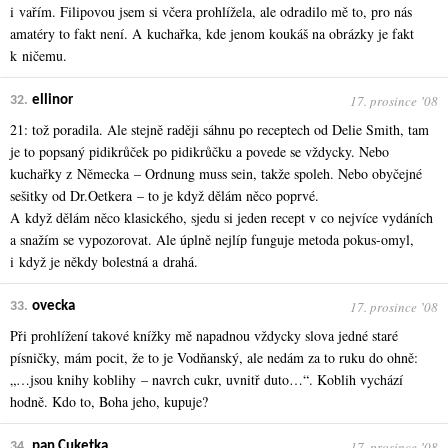
i vařím. Filipovou jsem si včera prohlížela, ale odradilo mě to, pro nás
amatéry to fakt není. A kuchařka, kde jenom koukáš na obrázky je fakt
k ničemu.
17. prosince ʼ08
32.
ellinor
21: tož poradila. Ale stejně raději sáhnu po receptech od Delie Smith, tam
je to popsaný pidikrůček po pidikrůčku a povede se vždycky. Nebo
kuchařky z Německa – Ordnung muss sein, takže spoleh. Nebo obyčejné
sešitky od Dr.Oetkera – to je když dělám něco poprvé.
A když dělám něco klasického, sjedu si jeden recept v co nejvíce vydáních
a snažím se vypozorovat. Ale úplně nejlíp funguje metoda pokus-omyl,
i když je někdy bolestná a drahá.
17. prosince ʼ08
33.
ovecka
Při prohlížení takové knížky mě napadnou vždycky slova jedné staré
písničky, mám pocit, že to je Vodňanský, ale nedám za to ruku do ohně:
„…jsou knihy koblihy – navrch cukr, uvnitř duto…“. Koblih vychází
hodně. Kdo to, Boha jeho, kupuje?
17. prosince ʼ08
34.
pan Cuketka