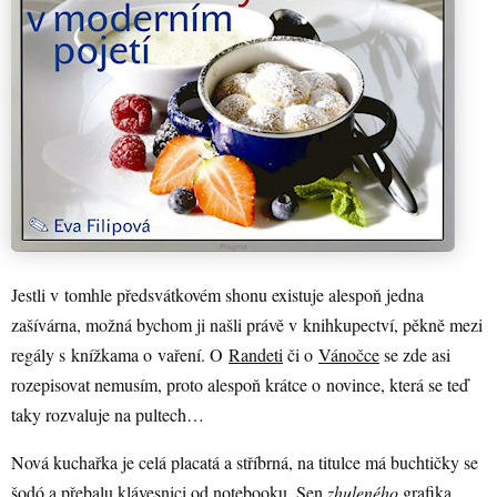
Jestli v tomhle předsvátkovém shonu existuje alespoň jedna
zašívárna, možná bychom ji našli právě v knihkupectví, pěkně mezi
regály s knížkama o vaření. O
Randeti
či o
Vánočce
se zde asi
rozepisovat nemusím, proto alespoň krátce o novince, která se teď
taky rozvaluje na pultech…
Nová kuchařka je celá placatá a stříbrná, na titulce má buchtičky se
šodó a přebalu klávesnici od notebooku. Sen
zhuleného
grafika