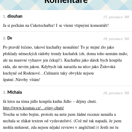
Komentáře
15. prosince ʼ08
1.
dlouhan
Ja si počkám na Cuketochařku! I se všemi vtipnými komentáři!
16. prosince ʼ08
2.
Dv
Po pravdě řečeno, takové kuchařky nesnáším! To je stejné zlo jako
překlady německých rádoby trendy kuchařek (eh, doma toho nemám málo,
ale na masivní vyhazov jen čekají!). Kuchařku jako dárek bych koupila
ráda, ale nevím jakou. Kdybych tak narazila na něco jako Židovská
kuchyně od Rodenové…Culinarie taky obvykle nejsou
špatné..Návrhy vítám!
16. prosince ʼ08
3.
Michala
Já letos na téma jídlo koupila knihu Jídlo – dějiny chuti.
http://www.kosmas.cz/…ejiny-chuti/
Trochu se toho bojím, protože na netu jsem žádné recenze nenašla a
nechala se zlákat textem od vydavatelství. (Což mě tak napadá, že jsem
mohla mrknout, zda nejsou nějaké reviews v angličtině:)) Jestli mi tu