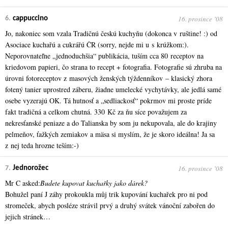
16. prosince ʼ08
6.
cappuccino
Jo, nakoniec som vzala Tradičnú českú kuchyňu (dokonca v ruštine! :) od
Asociace kuchařú a cukrářú ČR (sorry, nejde mi u s krúžkom:).
Neporovnateľne „jednoduchšia“ publikácia, tuším cca 80 receptov na
kriedovom papieri, čo strana to recept + fotografia. Fotografie sú zhruba na
úrovni fotoreceptov z masových ženských týždenníkov – klasický zhora
fotený tanier uprostred záberu, žiadne umelecké vychytávky, ale jedlá samé
osebe vyzerajú OK. Tá hutnosť a „sedliackosť“ pokrmov mi proste príde
fakt tradičná a celkom chutná. 330 Kč za ňu síce považujem za
nekresťanské peniaze a do Talianska by som ju nekupovala, ale do krajiny
pelmeňov, ťažkých zemiakov a mäsa si myslím, že je skoro ideálna! Ja sa
z nej teda hrozne teším:-)
16. prosince ʼ08
7.
Jednorožec
Mr C asked:
Budete kupovat kuchařky jako dárek?
Bohužel paní J záhy prokoukla můj trik kupování kuchařek pro ni pod
stromeček, abych posléze strávil prvý a druhý svátek vánoční zabořen do
jejich stránek…