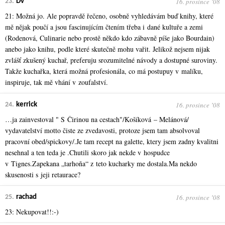
16. prosince ʼ08
23.
Dv
21: Možná jo. Ale popravdě řečeno, osobně vyhledávám buď knihy, které
mě nějak poučí a jsou fascinujícím čtením třeba i dané kultuře a zemi
(Rodenová, Culinarie nebo prostě někdo kdo zábavně píše jako Bourdain)
anebo jako knihu, podle které skutečně mohu vařit. Jelikož nejsem nijak
zvlášť zkušený kuchař, preferuju srozumitelné návody a dostupné suroviny.
Takže kuchařka, která možná profesionála, co má postupuy v malíku,
inspiruje, tak mě vhání v zoufalství.
16. prosince ʼ08
24.
kerrick
…ja zainvestoval " S Čirinou na cestach"/Košíková – Melánová/
vydavatelství motto čiste ze zvedavosti, protoze jsem tam absolvoval
pracovní obed/spickovy/.Je tam recept na galette, ktery jsem zadny kvalitni
nesehnal a ten teda je .Chutili skoro jak nekde v hospudce
v Tignes.Zapekana „tarhoňa“ z teto kucharky me dostala.Ma nekdo
skusenosti s jeji retaurace?
16. prosince ʼ08
25.
rachad
23: Nekupovat!!:-)