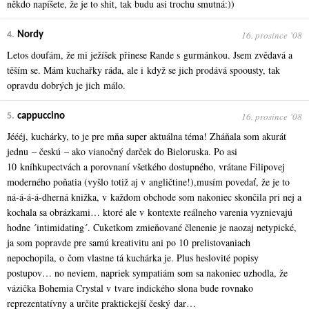
někdo napíšete, že je to shit, tak budu asi trochu smutná:))
16. prosince ʼ08
4.
Nordy
Letos doufám, že mi ježíšek přinese Rande s gurmánkou. Jsem zvědavá a
těším se. Mám kuchařky ráda, ale i když se jich prodává spoousty, tak
opravdu dobrých je jich málo.
16. prosince ʼ08
5.
cappuccino
Jéééj, kuchárky, to je pre mňa super aktuálna téma! Zháňala som akurát
jednu – českú – ako vianočný darček do Bieloruska. Po asi
10 kníhkupectvách a porovnaní všetkého dostupného, vrátane Filipovej
moderného poňatia (vyšlo totiž aj v angličtine!),musím povedať, že je to
ná-á-á-á-dherná knižka, v každom obchode som nakoniec skončila pri nej a
kochala sa obrázkami… ktoré ale v kontexte reálneho varenia vyznievajú
hodne ´intimidating´. Cuketkom zmieňované členenie je naozaj netypické,
ja som popravde pre samú kreativitu ani po 10 prelistovaniach
nepochopila, o čom vlastne tá kuchárka je. Plus heslovité popisy
postupov… no neviem, napriek sympatiám som sa nakoniec uzhodla, že
vázička Bohemia Crystal v tvare indického slona bude rovnako
reprezentatívny a určite praktickejší český dar…