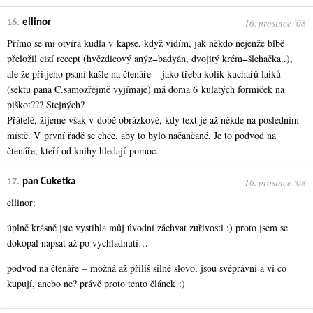
16. prosince ʼ08
16.
ellinor
Přímo se mi otvírá kudla v kapse, když vidím, jak někdo nejenže blbě
přeložil cizí recept (hvězdicový anýz=badyán, dvojitý krém=šlehačka..),
ale že při jeho psaní kašle na čtenáře – jako třeba kolik kuchařů laiků
(sektu pana C.samozřejmě vyjímaje) má doma 6 kulatých formiček na
piškot??? Stejných?
Přátelé, žijeme však v době obrázkové, kdy text je až někde na posledním
místě. V první řadě se chce, aby to bylo načančané. Je to podvod na
čtenáře, kteří od knihy hledají pomoc.
16. prosince ʼ08
17.
pan Cuketka
ellinor:
úplně krásně jste vystihla můj úvodní záchvat zuřivosti :) proto jsem se
dokopal napsat až po vychladnutí…
podvod na čtenáře – možná až příliš silné slovo, jsou svéprávní a ví co
kupují, anebo ne? právě proto tento článek :)