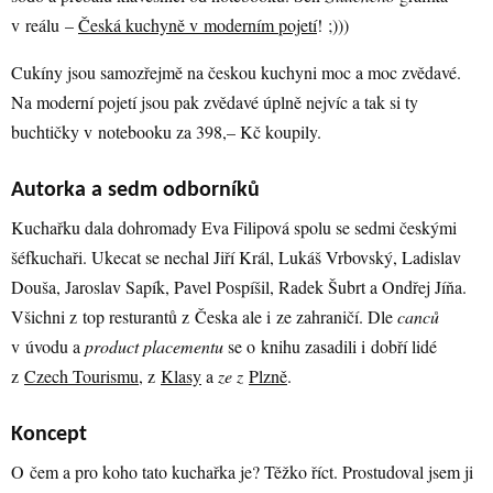
v reálu –
Česká kuchyně v moderním pojetí
! ;)))
Cukíny jsou samozřejmě na českou kuchyni moc a moc zvědavé.
Na moderní pojetí jsou pak zvědavé úplně nejvíc a tak si ty
buchtičky v notebooku za 398,– Kč koupily.
Autorka a sedm odborníků
Kuchařku dala dohromady Eva Filipová spolu se sedmi českými
šéfkuchaři. Ukecat se nechal Jiří Král, Lukáš Vrbovský, Ladislav
Douša, Jaroslav Sapík, Pavel Pospíšil, Radek Šubrt a Ondřej Jíňa.
Všichni z top resturantů z Česka ale i ze zahraničí. Dle
canců
v úvodu a
product placementu
se o knihu zasadili i dobří lidé
z
Czech Tourismu
, z
Klasy
a
ze z
Plzně
.
Koncept
O čem a pro koho tato kuchařka je? Těžko říct. Prostudoval jsem ji