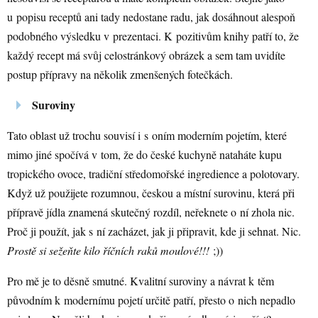
u popisu receptů ani tady nedostane radu, jak dosáhnout alespoň
podobného výsledku v prezentaci. K pozitivům knihy patří to, že
každý recept má svůj celostránkový obrázek a sem tam uvidíte
postup přípravy na několik zmenšených fotečkách.
Suroviny
Tato oblast už trochu souvisí i s oním moderním pojetím, které
mimo jiné spočívá v tom, že do české kuchyně nataháte kupu
tropického ovoce, tradiční středomořské ingredience a polotovary.
Když už použijete rozumnou, českou a místní surovinu, která při
přípravě jídla znamená skutečný rozdíl, neřeknete o ní zhola nic.
Proč ji použít, jak s ní zacházet, jak ji připravit, kde ji sehnat. Nic.
Prostě si sežeňte kilo říčních raků moulové!!!
;))
Pro mě je to děsně smutné. Kvalitní suroviny a návrat k těm
původním k modernímu pojetí určitě patří, přesto o nich nepadlo