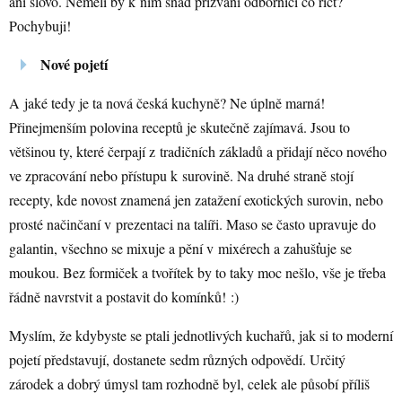
ani slovo. Neměli by k nim snad přizvaní odborníci co říct?
Pochybuji!
Nové pojetí
A jaké tedy je ta nová česká kuchyně? Ne úplně marná!
Přinejmenším polovina receptů je skutečně zajímavá. Jsou to
většinou ty, které čerpají z tradičních základů a přidají něco nového
ve zpracování nebo přístupu k surovině. Na druhé straně stojí
recepty, kde novost znamená jen zatažení exotických surovin, nebo
prosté načinčaní v prezentaci na talíři. Maso se často upravuje do
galantin, všechno se mixuje a pění v mixérech a zahušťuje se
moukou. Bez formiček a tvořítek by to taky moc nešlo, vše je třeba
řádně navrstvit a postavit do komínků! :)
Myslím, že kdybyste se ptali jednotlivých kuchařů, jak si to moderní
pojetí představují, dostanete sedm různých odpovědí. Určitý
zárodek a dobrý úmysl tam rozhodně byl, celek ale působí příliš