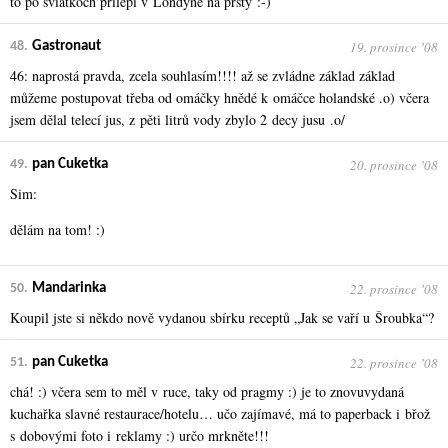
to po sviatkoch prilepi v Londyne na prsty :-)
19. prosince ʼ08
48.
Gastronaut
46: naprostá pravda, zcela souhlasím!!!! až se zvládne základ základ
můžeme postupovat třeba od omáčky hnědé k omáčce holandské .o) včera
jsem dělal telecí jus, z pěti litrů vody zbylo 2 decy jusu .o/
20. prosince ʼ08
49.
pan Cuketka
Sim:
dělám na tom! :)
22. prosince ʼ08
50.
Mandarinka
Koupil jste si někdo nově vydanou sbírku receptů „Jak se vaří u Šroubka“?
22. prosince ʼ08
51.
pan Cuketka
chá! :) včera sem to měl v ruce, taky od pragmy :) je to znovuvydaná
kuchařka slavné restaurace/hotelu… učo zajímavé, má to paperback i břož
s dobovými foto i reklamy :) určo mrkněte!!!