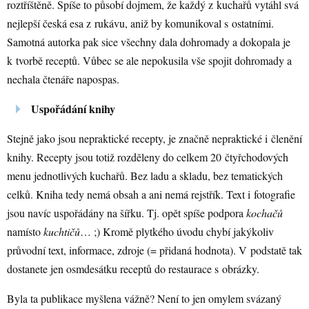
roztříštěně. Spíše to působí dojmem, že každý z kuchařů vytáhl svá
nejlepší česká esa z rukávu, aniž by komunikoval s ostatními.
Samotná autorka pak sice všechny dala dohromady a dokopala je
k tvorbě receptů. Vůbec se ale nepokusila vše spojit dohromady a
nechala čtenáře napospas.
Uspořádání knihy
Stejně jako jsou nepraktické recepty, je značně nepraktické i členění
knihy. Recepty jsou totiž rozděleny do celkem 20 čtyřchodových
menu jednotlivých kuchařů. Bez ladu a skladu, bez tematických
celků. Kniha tedy nemá obsah a ani nemá rejstřík. Text i fotografie
jsou navíc uspořádány na šířku. Tj. opět spíše podpora
kochačů
namísto
kuchtičů
… ;) Kromě plytkého úvodu chybí jakýkoliv
průvodní text, informace, zdroje (= přidaná hodnota). V podstatě tak
dostanete jen osmdesátku receptů do restaurace s obrázky.
Byla ta publikace myšlena vážně? Není to jen omylem svázaný