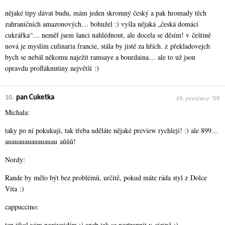
nějaké tipy dávat budu, mám jeden skromný český a pak hromady těch
zahraničních amazonových… bohužel :) vyšla nějaká „česká domácí
cukrářka“… neměl jsem šanci nahlédnout, ale docela se děsím! v češtině
nová je myslím culinaria francie, stála by jistě za hřích. z překladovejch
bych se nebál někomu naježit ramsaye a bourdaina… ale to už jsou
opravdu profláknutiny největší :)
16. prosince ʼ08
10.
pan Cuketka
Michala:
taky po ní pokukuji, tak třeba uděláte nějaké preview rychleji! :) ale 899…
auauauauauauauau aůůů!
Nordy:
Rande by mělo být bez problémů, určitě, pokud máte ráda styl z Dolce
Vita :)
cappuccino:
ten úkol vám nezávuidím :) aneb jak se neztrapnit v cizině :)