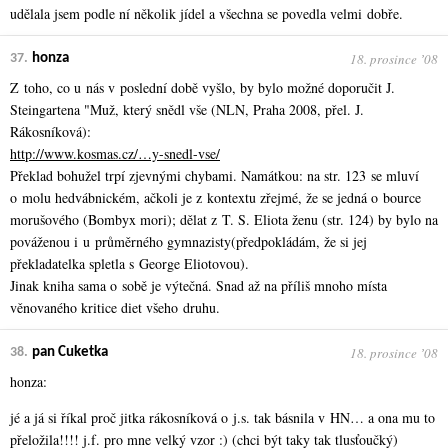
udělala jsem podle ní několik jídel a všechna se povedla velmi dobře.
18. prosince ʼ08
37.
honza
Z toho, co u nás v poslední době vyšlo, by bylo možné doporučit J.
Steingartena "Muž, který snědl vše (NLN, Praha 2008, přel. J.
Rákosníková):
http://www.kosmas.cz/…y-snedl-vse/
Překlad bohužel trpí zjevnými chybami. Namátkou: na str. 123 se mluví
o molu hedvábnickém, ačkoli je z kontextu zřejmé, že se jedná o bource
morušového (Bombyx mori); dělat z T. S. Eliota ženu (str. 124) by bylo na
pováženou i u průměrného gymnazisty(předpokládám, že si jej
překladatelka spletla s George Eliotovou).
Jinak kniha sama o sobě je výtečná. Snad až na příliš mnoho místa
věnovaného kritice diet všeho druhu.
18. prosince ʼ08
38.
pan Cuketka
honza:
jé a já si říkal proč jitka rákosníková o j.s. tak básnila v HN… a ona mu to
přeložila!!!! j.f. pro mne velký vzor :) (chci být taky tak tlusťoučký)