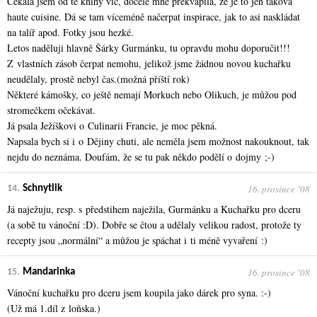
Čekala jsem od té knihy víc, docele mne překvapila, že je to jen taková
haute cuisine. Dá se tam víceméně načerpat inspirace, jak to asi naskládat
na talíř apod. Fotky jsou hezké.
Letos naděluji hlavně Šárky Gurmánku, tu opravdu mohu doporučit!!!
Z vlastních zásob čerpat nemohu, jelikož jsme žádnou novou kuchařku
neudělaly, prostě nebyl čas.(možná příští rok)
Některé kámošky, co ještě nemají Morkuch nebo Olikuch, je můžou pod
stromečkem očekávat.
Já psala Ježíškovi o Culinarii Francie, je moc pěkná.
Napsala bych si i o Dějiny chuti, ale neměla jsem možnost nakouknout, tak
nejdu do neznáma. Doufám, že se tu pak někdo podělí o dojmy ;-)
16. prosince ʼ08
14.
Schnytlik
Já naježuju, resp. s předstihem naježila, Gurmánku a Kuchařku pro dceru
(a sobě tu vánoční :D). Dobře se čtou a udělaly velikou radost, protože ty
recepty jsou „normální“ a můžou je spáchat i ti méně vyvaření :)
16. prosince ʼ08
15.
Mandarinka
Vánoční kuchařku pro dceru jsem koupila jako dárek pro syna. :-)
(Už má 1.díl z loňska.)